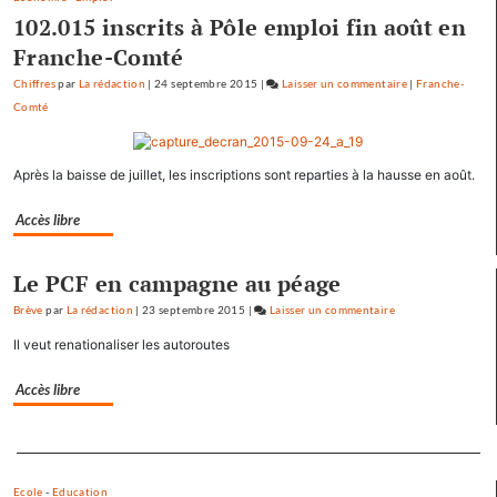
102.015 inscrits à Pôle emploi fin août en
Franche-Comté
Chiffres
par
La rédaction
|
24 septembre 2015
|
Laisser un commentaire
on
|
Franche-
Comté
Baptiste
Séréna
rejoint
Après la baisse de juillet, les inscriptions sont reparties à la hausse en août.
le
général
Accès libre
Tauzin
Le PCF en campagne au péage
Brève
par
La rédaction
|
23 septembre 2015
|
Laisser un commentaire
on
Baptiste
Il veut renationaliser les autoroutes
Séréna
rejoint
Accès libre
le
général
Separateur
Tauzin
Ecole
-
Education