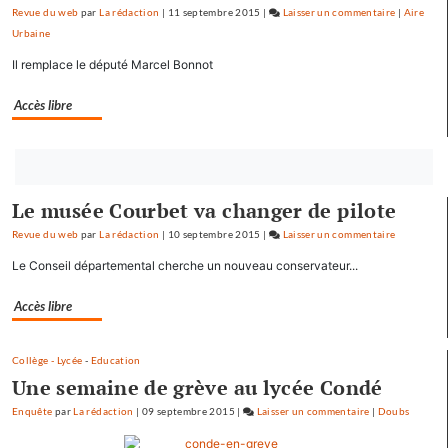
Revue du web
par
La rédaction
|
11 septembre 2015
|
Laisser un commentaire
on
|
Aire
Urbaine
Baptiste
Séréna
Il remplace le député Marcel Bonnot
rejoint
le
Accès libre
général
Tauzin
Bouton
abonnez-
Le musée Courbet va changer de pilote
vous
maintenant
Revue du web
par
La rédaction
|
10 septembre 2015
|
Laisser un commentaire
on
Baptiste
Le Conseil départemental cherche un nouveau conservateur...
Séréna
rejoint
Accès libre
le
général
Collège - Lycée
-
Education
Tauzin
Une semaine de grève au lycée Condé
Enquête
par
La rédaction
|
09 septembre 2015
|
Laisser un commentaire
on
|
Doubs
Baptiste