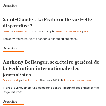
général
Accès libre
Tauzin
Saint-Claude : La Fraternelle va-t-elle
disparaître ?
Brève
par
La rédaction
|
28 octobre 2015
|
Laisser un commentaire
on
|
Jura
Baptiste
Les activités ne peuvent financer la charge du bâtiment...
Séréna
rejoint
Accès libre
le
général
Anthony Bellanger, secrétaire général de
Tauzin
la Fédération internationale des
journalistes
Revue du web
par
La rédaction
|
28 octobre 2015
|
Laisser un commentaire
on
Baptiste
Il lance le 2 novembre une campagne contre l'impunité des crimes contre
Séréna
les journalistes.
rejoint
le
Accès libre
général