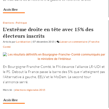
Séréna
rejoint
Accès libre
le
général
Tauzin
Elections
-
Politique
L’extrême droite en tête avec 15% des
électeurs inscrits
Article
par
La rédaction
|
07 décembre 2015
|
Laisser un commentaire
on
|
Franche-
Comté
Baptiste
Séréna
rejoint
le
En Bourgogne-Franche-Comté, le FN devance l'alliance LR-UDI et
général
le PS. Debout la France passe la barre des 5% que n'atteignent pas
Tauzin
l'Alternative à gauche, EELV et le MoDem. Le second tour
s'annonce serré.
Mot clé : |
élections régionales 2015
Accès libre