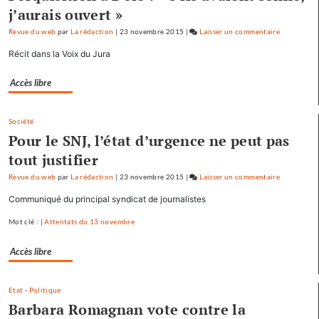
j’aurais ouvert »
Revue du web
par
La rédaction
|
23 novembre 2015
|
Laisser un commentaire
on
Baptiste
Récit dans la Voix du Jura
Séréna
rejoint
Accès libre
le
général
Société
Tauzin
Pour le SNJ, l’état d’urgence ne peut pas
tout justifier
Revue du web
par
La rédaction
|
23 novembre 2015
|
Laisser un commentaire
on
Baptiste
Communiqué du principal syndicat de journalistes
Séréna
Mot clé : |
Attentats du 13 novembre
rejoint
le
Accès libre
général
Tauzin
Etat
-
Politique
Barbara Romagnan vote contre la