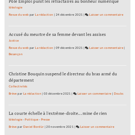
Pôle Emploi punit les réfractaires au bonheur numérique
Idéologie
Revue du web
par
La rédaction
|
24 décembre 2021
|
Laisser un commentaire
on
Baptist
Séréna
Accusé du meurtre de sa femme devant les assises
rejoint
le
Justice
général
Revue du web
par
La rédaction
|
09 décembre 2021
|
Laisser un commentaire
on
|
Tauzin
Besançon
Baptist
Séréna
rejoint
Christine Bouquin suspend le directeur du bras armé du
le
département
général
Tauzin
Collectivités
Brève
par
La rédaction
|
03 décembre 2021
|
Laisser un commentaire
on
|
Doubs
Baptiste
Séréna
La courte échelle à l'extrême-droite... mine de rien
rejoint
le
Idéologie
-
Politique
-
Presse
général
Brève
par
Daniel Bordür
|
20 novembre 2021
|
Laisser un commentaire
on
Tauzin
Baptiste