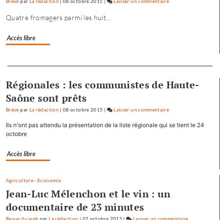
Brève
par
La rédaction
|
08 octobre 2015
|
Laisser un commentaire
on
Baptiste
Quatre fromagers parmi les huit...
Séréna
rejoint
Accès libre
le
général
Separateur
Tauzin
Régionales : les communistes de Haute-
Saône sont prêts
Brève
par
La rédaction
|
08 octobre 2015
|
Laisser un commentaire
on
Baptiste
Ils n'ont pas attendu la présentation de la liste régionale qui se tient le 24
Séréna
octobre
rejoint
le
Accès libre
général
Tauzin
Agriculture
-
Economie
Jean-Luc Mélenchon et le vin : un
documentaire de 23 minutes
Revue du web
par
La rédaction
|
07 octobre 2015
|
Laisser un commentaire
on