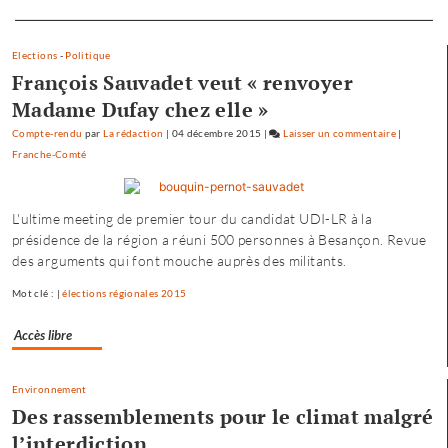
Separateur
Elections
-
Politique
François Sauvadet veut « renvoyer
Madame Dufay chez elle »
Compte-rendu
par
La rédaction
|
04 décembre 2015
|
Laisser un commentaire
on
|
Franche-Comté
Baptiste
Séréna
rejoint
L'ultime meeting de premier tour du candidat UDI-LR à la
le
présidence de la région a réuni 500 personnes à Besançon. Revue
général
des arguments qui font mouche auprès des militants.
Tauzin
Mot clé : |
élections régionales 2015
Accès libre
Environnement
Des rassemblements pour le climat malgré
l’interdiction