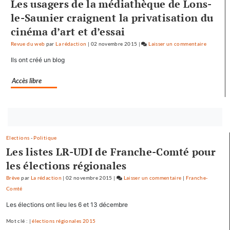
Les usagers de la médiathèque de Lons-
le-Saunier craignent la privatisation du
cinéma d’art et d’essai
Revue du web
par
La rédaction
|
02 novembre 2015
|
Laisser un commentaire
on
Baptiste
Ils ont créé un blog
Séréna
rejoint
Accès libre
le
général
Tauzin
Bouton
abonnez-
Elections
-
Politique
vous
Les listes LR-UDI de Franche-Comté pour
maintenant
les élections régionales
Brève
par
La rédaction
|
02 novembre 2015
|
Laisser un commentaire
on
|
Franche-
Comté
Baptiste
Séréna
Les élections ont lieu les 6 et 13 décembre
rejoint
Mot clé : |
élections régionales 2015
le