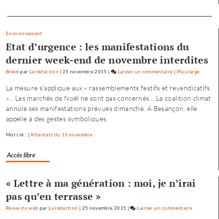
général
Separateur
Tauzin
Environnement
Etat d’urgence : les manifestations du
dernier week-end de novembre interdites
Brève
par
La rédaction
|
25 novembre 2015
|
Laisser un commentaire
on
|
Plus large
Baptiste
La mesure s'applique aux « rassemblements festifs et revendicatifs
Séréna
»... Les marchés de Noël ne sont pas concernés... La coalition climat
rejoint
annule ses manifestations prévues dimanche. A Besançon, elle
le
appelle à des gestes symboliques.
général
Tauzin
Mot clé : |
Attentats du 13 novembre
Accès libre
« Lettre à ma génération : moi, je n’irai
pas qu’en terrasse »
Revue du web
par
La rédaction
|
25 novembre 2015
|
Laisser un commentaire
on
Baptiste