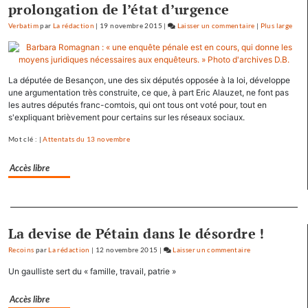
prolongation de l’état d’urgence
Verbatim
par
La rédaction
|
19 novembre 2015
|
Laisser un commentaire
on
|
Plus large
Baptiste
Séréna
rejoint
La députée de Besançon, une des six députés opposée à la loi, développe
le
une argumentation très construite, ce que, à part Eric Alauzet, ne font pas
général
les autres députés franc-comtois, qui ont tous ont voté pour, tout en
Tauzin
s'expliquant brièvement pour certains sur les réseaux sociaux.
Mot clé : |
Attentats du 13 novembre
Accès libre
Separateur
La devise de Pétain dans le désordre !
Recoins
par
La rédaction
|
12 novembre 2015
|
Laisser un commentaire
on
Baptiste
Un gaulliste sert du « famille, travail, patrie »
Séréna
rejoint
Accès libre
le