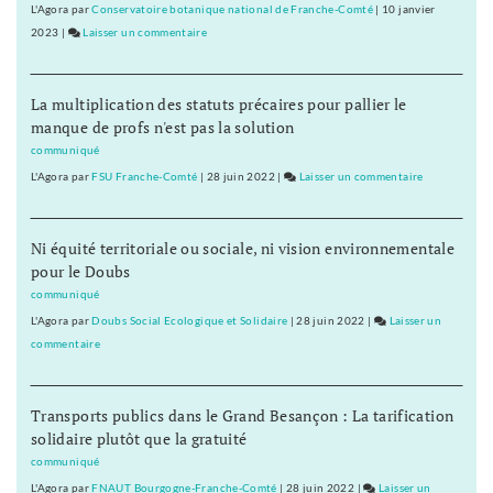
le
L'Agora
par
Conservatoire botanique national de Franche-Comté
|
10 janvier
général
2023
|
Laisser un commentaire
on
Tauzin
Baptiste
Séréna
La multiplication des statuts précaires pour pallier le
rejoint
manque de profs n'est pas la solution
le
général
communiqué
Tauzin
L'Agora
par
FSU Franche-Comté
|
28 juin 2022
|
Laisser un commentaire
on
Baptiste
Séréna
Ni équité territoriale ou sociale, ni vision environnementale
rejoint
pour le Doubs
le
général
communiqué
Tauzin
L'Agora
par
Doubs Social Ecologique et Solidaire
|
28 juin 2022
|
Laisser un
commentaire
on
Baptiste
Séréna
Transports publics dans le Grand Besançon : La tarification
rejoint
solidaire plutôt que la gratuité
le
général
communiqué
Tauzin
L'Agora
par
FNAUT Bourgogne-Franche-Comté
|
28 juin 2022
|
Laisser un