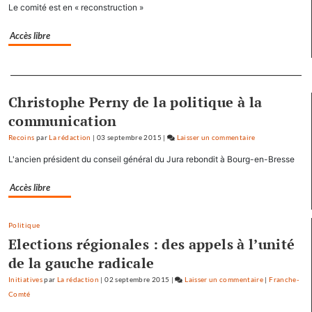
Baptiste
Le comité est en « reconstruction »
Séréna
rejoint
Accès libre
le
général
Separateur
Tauzin
Christophe Perny de la politique à la
communication
Recoins
par
La rédaction
|
03 septembre 2015
|
Laisser un commentaire
on
Baptiste
L'ancien président du conseil général du Jura rebondit à Bourg-en-Bresse
Séréna
rejoint
Accès libre
le
général
Politique
Tauzin
Elections régionales : des appels à l’unité
de la gauche radicale
Initiatives
par
La rédaction
|
02 septembre 2015
|
Laisser un commentaire
on
|
Franche-
Comté
Baptiste
Séréna