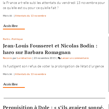
la France a-t-elle subi les attentats du vendredi 13 novembre pour
Séréna
ce qu'elle est ou pour ce qu'elle fait ?
rejoint
le
Mot clé : |
Attentats du 13 novembre
général
Accès libre
Tauzin
Partis
-
Politique
Jean-Louis Fousseret et Nicolas Bodin :
haro sur Barbara Romagnan
Recoins
par
La rédaction
|
23 novembre 2015
|
Laisser un commentaire
on
Baptiste
Ils fustigent son refus de voter la prolongation de l'état d'urgence
Séréna
rejoint
Mot clé : |
Attentats du 13 novembre
le
Accès libre
général
Tauzin
Separateur
Perquisition à Dole : « s’ils avaient sonné,