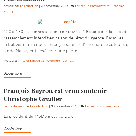
Article
par
La rédaction
|
30 novembre 2015
|
Laisser un commentaire
on
|
Franche-
Comté
Baptiste
Séréna
rejoint
120 à 150 personnes se sont retrouvées à Besançon à la place du
le
rassemblement interdit en raison de l'état d'urgence. Parmi les
général
initiatives maintenues, les organisateurs d'une marche autour du
Tauzin
lac de Narlay ont posé pour une photo...
Mots clés : |
Attentats du 13 novembre
|
COP 21
Accès libre
François Bayrou est venu soutenir
Christophe Grudler
Revue du web
par
La rédaction
|
30 novembre 2015
|
Laisser un commentaire
on
Baptiste
Le président du MoDem était à Dole
Séréna
rejoint
Accès libre
le