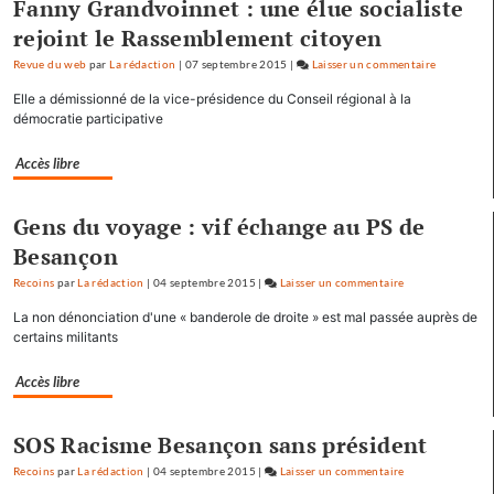
Fanny Grandvoinnet : une élue socialiste
rejoint le Rassemblement citoyen
Revue du web
par
La rédaction
|
07 septembre 2015
|
Laisser un commentaire
on
Baptiste
Elle a démissionné de la vice-présidence du Conseil régional à la
Séréna
démocratie participative
rejoint
le
Accès libre
général
Tauzin
Gens du voyage : vif échange au PS de
Besançon
Recoins
par
La rédaction
|
04 septembre 2015
|
Laisser un commentaire
on
Baptiste
La non dénonciation d'une « banderole de droite » est mal passée auprès de
Séréna
certains militants
rejoint
le
Accès libre
général
Tauzin
SOS Racisme Besançon sans président
Recoins
par
La rédaction
|
04 septembre 2015
|
Laisser un commentaire
on