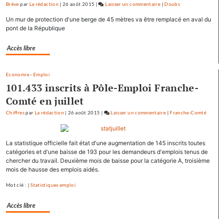
Brève
par
La rédaction
|
26 août 2015
|
Laisser un commentaire
on
|
Doubs
Baptiste
Un mur de protection d'une berge de 45 mètres va être remplacé en aval du
Séréna
pont de la République
rejoint
le
Accès libre
général
Tauzin
Economie
-
Emploi
101.433 inscrits à Pôle-Emploi Franche-
Comté en juillet
Chiffres
par
La rédaction
|
26 août 2015
|
Laisser un commentaire
on
|
Franche-Comté
Baptiste
Séréna
La statistique officielle fait état d'une augmentation de 145 inscrits toutes
rejoint
catégories et d'une baisse de 193 pour les demandeurs d'emplois tenus de
le
chercher du travail. Deuxième mois de baisse pour la catégorie A, troisième
général
mois de hausse des emplois aidés.
Tauzin
Mot clé : |
Statistiques emploi
Accès libre