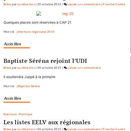
Brève
par
La rédaction
|
05 octobre 2015
|
Laisser un commentaire
on
|
Franche-Comté
Baptiste
Séréna
Quelques places sont réservées à CAP 21
rejoint
le
Mot clé : |
élections régionales 2015
général
Tauzin
Accès libre
Baptiste Séréna rejoint l’UDI
Brève
par
La rédaction
|
04 octobre 2015
|
Laisser un commentaire
on
Baptiste
Il soutiendra Juppé à la primaire
Séréna
Mot clé : |
Baptiste Séréna
rejoint
le
Accès libre
général
Tauzin
Elections
-
Politique
Les listes EELV aux régionales
Brève
par
La rédaction
|
03 octobre 2015
|
Laisser un commentaire
on
|
Franche-Comté