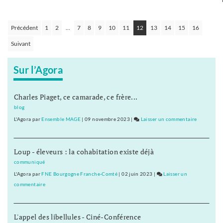
Précédent
1
2
…
7
8
9
10
11
12
13
14
15
16
Navigation
Suivant
des
articles
Sur l’Agora
Charles Piaget, ce camarade, ce frère...
blog
L'Agora
par
Ensemble MAGE
|
09 novembre 2023
|
Laisser un commentaire
on
Baptiste
Séréna
Loup - éleveurs : la cohabitation existe déjà
rejoint
le
communiqué
général
L'Agora
par
FNE Bourgogne Franche-Comté
|
02 juin 2023
|
Laisser un
Tauzin
commentaire
on
Baptiste
Séréna
L'appel des libellules - Ciné-Conférence
rejoint