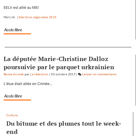
Baptiste
EELV est allié au MEI
Séréna
Mot clé : |
élections régionales 2015
rejoint
le
Accès libre
général
Tauzin
Separateur
La députée Marie-Christine Dalloz
poursuivie par le parquet urkrainien
Revue du web
par
La rédaction
|
03 octobre 2015
|
Laisser un commentaire
on
Baptiste
L'élue était allée en Crimée...
Séréna
rejoint
Accès libre
le
général
Tauzin
Culture
Du bitume et des plumes tout le week-
end