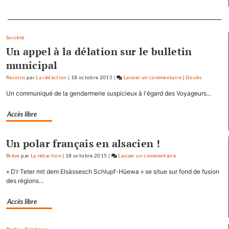
Tauzin
Separateur
Société
Un appel à la délation sur le bulletin
municipal
Recoins
par
La rédaction
|
18 octobre 2015
|
Laisser un commentaire
on
|
Doubs
Baptiste
Un communiqué de la gendarmerie suspicieux à l'égard des Voyageurs...
Séréna
rejoint
Accès libre
le
général
Un polar français en alsacien !
Tauzin
Brève
par
La rédaction
|
18 octobre 2015
|
Laisser un commentaire
on
Baptiste
« D’r Teter mit dem Elsàssesch Schlupf-Hüewa » se situe sur fond de fusion
Séréna
des régions...
rejoint
le
Accès libre
général
Tauzin