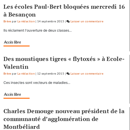
Les écoles Paul-Bert bloquées mercredi 16
à Besançon
Brève
par
La rédaction
|
14 septembre 2015
|
Laisser un commentaire
on
Baptiste
Ils réclament l'ouverture de deux classes...
Séréna
rejoint
Accès libre
le
général
Des moustiques tigres « flytoxés » à Ecole-
Tauzin
Valentin
Brève
par
La rédaction
|
12 septembre 2015
|
Laisser un commentaire
on
Baptiste
Ces insectes sont vecteurs de maladies...
Séréna
rejoint
Accès libre
le
général
Charles Demouge nouveau président de la
Tauzin
communauté d’agglomération de
Montbéliard