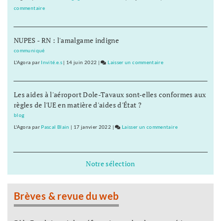
commentaire
on
Baptiste
Séréna
NUPES - RN : l'amalgame indigne
rejoint
le
communiqué
général
L'Agora
par
Invité.e.s
|
14 juin 2022
|
Laisser un commentaire
on
Tauzin
Baptiste
Séréna
Les aides à l'aéroport Dole-Tavaux sont-elles conformes aux
rejoint
règles de l'UE en matière d'aides d'État ?
le
général
blog
Tauzin
L'Agora
par
Pascal Blain
|
17 janvier 2022
|
Laisser un commentaire
on
Baptiste
Séréna
rejoint
Notre sélection
le
général
Tauzin
Brèves & revue du web