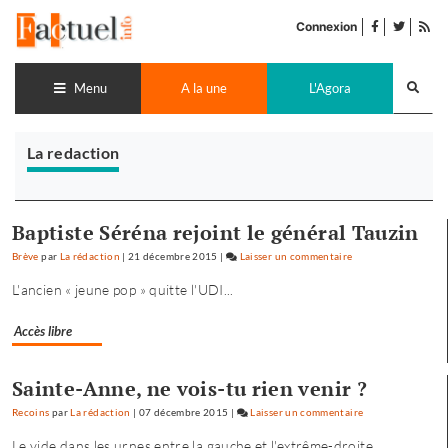
Accéder
facebook
twitter
Flu
au
Connexion
de
contenu
pub
Recherch
lance
Menu
A la une
L'Agora
La redaction
Baptiste Séréna rejoint le général Tauzin
Brève
par
La rédaction
|
21 décembre 2015
|
Laisser un commentaire
on
Baptiste
L'ancien « jeune pop » quitte l'UDI...
Séréna
rejoint
Accès libre
le
général
Sainte-Anne, ne vois-tu rien venir ?
Tauzin
Recoins
par
La rédaction
|
07 décembre 2015
|
Laisser un commentaire
on
Baptiste
Le vide dans les urnes entre la gauche et l'extrême-droite