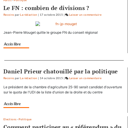
Partis
-
Politique
Le FN : combien de divisions ?
Recoins
par
La rédaction
|
17 octobre 2015
|
Laisser un commentaire
on
Baptiste
Séréna
Jean-Pierre Mouget quitte le groupe FN du conseil régional
rejoint
le
Accès libre
général
Tauzin
Separateur
Daniel Prieur chatouillé par la politique
Recoins
par
La rédaction
|
14 octobre 2015
|
Laisser un commentaire
on
Baptiste
Le président de la chambre d'agriculture 25-90 serait candidat d'ouverture
Séréna
sur le quota de l'UDI de la liste d'union de la droite et du centre
rejoint
le
Accès libre
général
Tauzin
Elections
-
Politique
Comment participer au « référendum » du