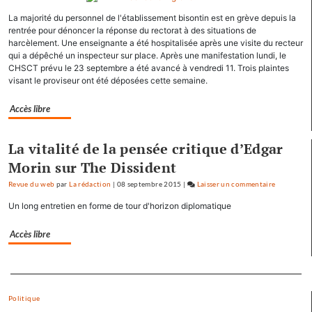
Séréna
La majorité du personnel de l'établissement bisontin est en grève depuis la
rejoint
rentrée pour dénoncer la réponse du rectorat à des situations de
le
harcèlement. Une enseignante a été hospitalisée après une visite du recteur
général
qui a dépêché un inspecteur sur place. Après une manifestation lundi, le
Tauzin
CHSCT prévu le 23 septembre a été avancé à vendredi 11. Trois plaintes
visant le proviseur ont été déposées cette semaine.
Accès libre
La vitalité de la pensée critique d’Edgar
Morin sur The Dissident
Revue du web
par
La rédaction
|
08 septembre 2015
|
Laisser un commentaire
on
Baptiste
Un long entretien en forme de tour d'horizon diplomatique
Séréna
rejoint
Accès libre
le
général
Separateur
Tauzin
Politique