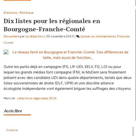
général
Elections
-
Politique
Tauzin
Dix listes pour les régionales en
Bourgogne-Franche-Comté
Document
par
La rédaction
|
10 novembre 2015
|
Laisser un commentaire
on
|
Franche-
Comté
Baptiste
Séréna
rejoint
le
Outre les partis déjà en campagne (PS, LR-UDI, EELV, FG, LO) ou pour
général
lequel les grands médias font campagne (FN), le MoDem sera finalement
Tauzin
présent avec des candidats UDI dans quatre départements, tandis que deux
listes souverainistes de droite (DLF, UPR) et une discrète alliance
écologiste indépendante vont également briguer les suffrages des citoyens.
Mot clé : |
élections régionales 2015
Accès libre
Culture