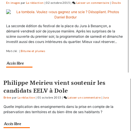
En images
par
La rédaction
|
02 octobre 2015
|
Laisser un commentaire
on
|
Doubs
Baptiste
Séréna
rejoint
La seconde édition du festival de la place du Jura à Besançon, a
le
démarré vendredi soir de joyeuse manière. Après les surprises de la
général
scène ouverte du premier soir, la programmation de samedi et dimanche
Tauzin
investit aussi des cours intérieures du quartier. Mieux vaut réserver...
Mot clé : |
Bitume et plumes
Accès libre
Philippe Meirieu vient soutenir les
candidats EELV à Dole
Brève
par
La rédaction
|
01 octobre 2015
|
Laisser un commentaire
on
|
Jura
Baptiste
Quelle implication des enseignements dans la prise en compte de la
Séréna
préservation des territoires et du bien-être de ses habitants ?
rejoint
le
Accès libre
général