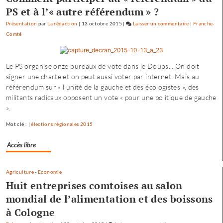
PS et à l’« autre référendum » ?
Présentation
par
La rédaction
|
13 octobre 2015
|
Laisser un commentaire
on
|
Franche-
Comté
Baptiste
Séréna
rejoint
Le PS organise onze bureaux de vote dans le Doubs... On doit
le
signer une charte et on peut aussi voter par internet. Mais au
général
référendum sur « l'unité de la gauche et des écologistes », des
Tauzin
militants radicaux opposent un vote « pour une politique de gauche
».
Mot clé : |
élections régionales 2015
Accès libre
Agriculture
-
Economie
Huit entreprises comtoises au salon
mondial de l’alimentation et des boissons
à Cologne