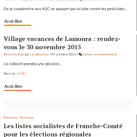
Baptiste
De la coopérative aux AOC en passant par la lutte contre les pesticides...
Séréna
rejoint
Accès libre
le
général
Village vacances de Lamoura : rendez-
Tauzin
vous le 30 novembre 2015
Revue du web
par
La rédaction
|
07 octobre 2015
|
Laisser un commentaire
on
Baptiste
Le collectif prendra une décision...
Séréna
Mot clé : |
VVL
rejoint
le
Accès libre
général
Tauzin
Bouton
abonnez-
Elections
-
Politique
vous
Les listes socialistes de Franche-Comté
maintenant
pour les élections régionales