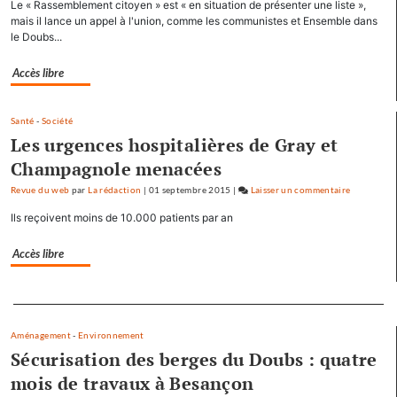
Le « Rassemblement citoyen » est « en situation de présenter une liste »,
rejoint
mais il lance un appel à l'union, comme les communistes et Ensemble dans
le
le Doubs...
général
Accès libre
Tauzin
Santé
-
Société
Les urgences hospitalières de Gray et
Champagnole menacées
Revue du web
par
La rédaction
|
01 septembre 2015
|
Laisser un commentaire
on
Baptiste
Ils reçoivent moins de 10.000 patients par an
Séréna
rejoint
Accès libre
le
général
Separateur
Tauzin
Aménagement
-
Environnement
Sécurisation des berges du Doubs : quatre
mois de travaux à Besançon