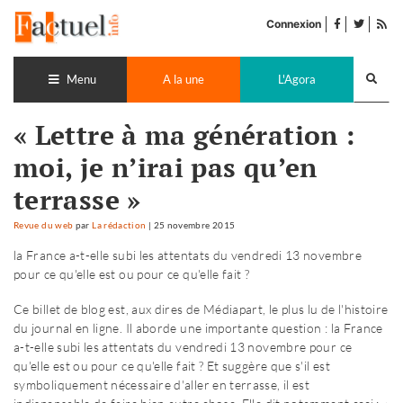
Accéder
facebook
twitter
Flu
au
Connexion
de
contenu
pub
Recherch
lance
Menu
A la une
L'Agora
« Lettre à ma génération :
moi, je n’irai pas qu’en
terrasse »
Revue du web
par
La rédaction
|
25 novembre 2015
la France a-t-elle subi les attentats du vendredi 13 novembre
pour ce qu'elle est ou pour ce qu'elle fait ?
Ce billet de blog est, aux dires de Médiapart, le plus lu de l'histoire
du journal en ligne. Il aborde une importante question : la France
a-t-elle subi les attentats du vendredi 13 novembre pour ce
qu'elle est ou pour ce qu'elle fait ? Et suggère que s'il est
symboliquement nécessaire d'aller en terrasse, il est