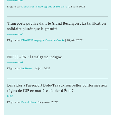
communiqué
L'Agora
par
Doubs Social Ecologique et Solidaire
|
28 juin 2022
Transports publics dans le Grand Besançon : La tarification
solidaire plutôt que la gratuité
communiqué
L'Agora
par
FNAUT Bourgogne-Franche-Comté
|
28 juin 2022
NUPES - RN : l'amalgame indigne
communiqué
L'Agora
par
Invité.e.s
|
14 juin 2022
Les aides à l'aéroport Dole-Tavaux sont-elles conformes aux
règles de l'UE en matière d'aides d'État ?
blog
L'Agora
par
Pascal Blain
|
17 janvier 2022