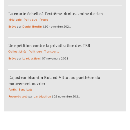
La courte échelle à l'extrême-droite... mine de rien
Idéologie
-
Politique
-
Presse
Brève
par
Daniel Bordür
|
20 novembre 2021
Une pétition contre la privatisation des TER
Collectivités
-
Politique
-
Transports
Brève
par
La rédaction
|
07 novembre 2021
L'ajusteur bisontin Roland Vittot au panthéon du
mouvement ouvrier
Partis
-
Syndicats
Revue du web
par
La rédaction
|
02 novembre 2021