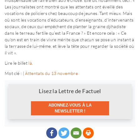
indispensable de faire bien autre chose. Elle dit notamment ceci : «
Les journalistes ont montré que les attentats ont éveillé des
vocations de policiers chez beaucoup de jeunes. Tant mieux. Mais
où sont les vocations d’éducateurs, d’enseignants, d’intervenants
sociaux, de ceux qui empêchent de planter la graine djihadiste
dans le terreau fertile qu’est la France ? » Et encore cela : « Ce
qu’on est en train de vivre mérite que chacun se pose un instant à
la terrasse de lui-même, et lève la tête pour regarder la société où
il vit ».
Lire le billet
là
.
Mot clé : |
Attentats du 13 novembre
Newsletter
Lisez la Lettre de Factuel
ABONNEZ-VOUS À LA
NEWSLETTER !