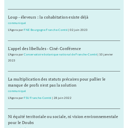
Loup - éleveurs : la cohabitation existe déjà
communiqué
L'Agora
par
FNE Bourgogne Franche-Comté
|
02 juin 2023
L'appel des libellules - Ciné-Conférence
L'Agora
par
Conservatoire botanique national de Franche-Comté
|
10 janvier
2023
La multiplication des statuts précaires pour pallier le
manque de profs n'est pas la solution
communiqué
L'Agora
par
FSU Franche-Comté
|
28 juin 2022
Ni équité territoriale ou sociale, ni vision environnementale
pour le Doubs