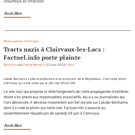
chauffeurs en infraction.
Accès libre
Separateur
Philosophies
-
Politique
Tracts nazis à Clairvaux-les-Lacs :
Factuel.info porte plainte
Parti pris
par
Daniel Bordür
|
22 juin 2023
|
Jura
Lakdar Benharira a saisi la préfecture et le procureur de la République. C'est cette photo
d'archives qui a été volée par le site nazi (Photo DB)
Le site nazi qui propose le téléchargement de cette propagande d'extrême-
droite s'en prend aux responsables associatifs, élu.e.s ou journalistes qui
l'ont dénoncée. Il déverse notamment son fiel raciste sur Lakdar Benharira
dont il a volé la photo sur notre site. Factuel.info s'associe au
rassemblement républicain de samedi 24 juin à Clairvaux.
Accès libre