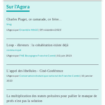
Sur l’Agora
Charles Piaget, ce camarade, ce frère...
blog
L'Agora
par
Ensemble MAGE
|
09 novembre 2023
Loup - éleveurs : la cohabitation existe déjà
communiqué
L'Agora
par
FNE Bourgogne Franche-Comté
|
02 juin 2023
L'appel des libellules - Ciné-Conférence
L'Agora
par
Conservatoire botanique national de Franche-Comté
|
10 janvier
2023
La multiplication des statuts précaires pour pallier le manque de
profs n'est pas la solution