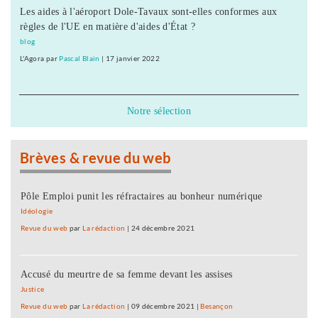
Les aides à l'aéroport Dole-Tavaux sont-elles conformes aux
règles de l'UE en matière d'aides d'État ?
blog
L'Agora
par
Pascal Blain
|
17 janvier 2022
Notre sélection
Brèves & revue du web
Pôle Emploi punit les réfractaires au bonheur numérique
Idéologie
Revue du web
par
La rédaction
|
24 décembre 2021
Accusé du meurtre de sa femme devant les assises
Justice
Revue du web
par
La rédaction
|
09 décembre 2021
|
Besançon