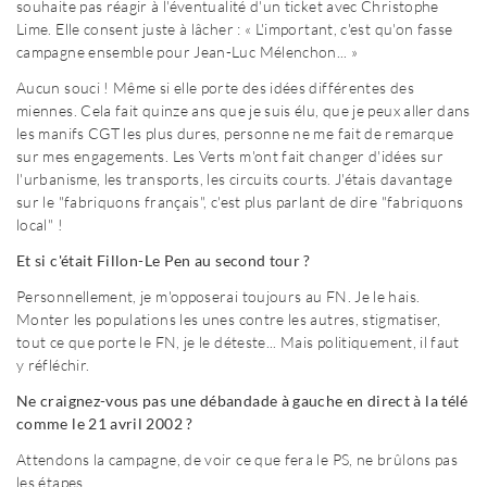
souhaite pas réagir à l'éventualité d'un ticket avec Christophe
Lime. Elle consent juste à lâcher : « L'important, c'est qu'on fasse
campagne ensemble pour Jean-Luc Mélenchon... »
Aucun souci ! Même si elle porte des idées différentes des
miennes. Cela fait quinze ans que je suis élu, que je peux aller dans
les manifs CGT les plus dures, personne ne me fait de remarque
sur mes engagements. Les Verts m'ont fait changer d'idées sur
l'urbanisme, les transports, les circuits courts. J'étais davantage
sur le "fabriquons français", c'est plus parlant de dire "fabriquons
local" !
Et si c'était Fillon-Le Pen au second tour ?
Personnellement, je m'opposerai toujours au FN. Je le hais.
Monter les populations les unes contre les autres, stigmatiser,
tout ce que porte le FN, je le déteste... Mais politiquement, il faut
y réfléchir.
Ne craignez-vous pas une débandade à gauche en direct à la télé
comme le 21 avril 2002 ?
Attendons la campagne, de voir ce que fera le PS, ne brûlons pas
les étapes.