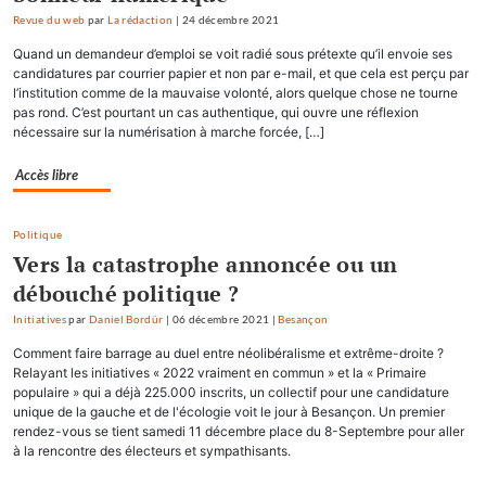
Revue du web
par
La rédaction
|
24 décembre 2021
Quand un demandeur d’emploi se voit radié sous prétexte qu’il envoie ses
candidatures par courrier papier et non par e-mail, et que cela est perçu par
l’institution comme de la mauvaise volonté, alors quelque chose ne tourne
pas rond. C’est pourtant un cas authentique, qui ouvre une réflexion
nécessaire sur la numérisation à marche forcée, […]
Accès libre
Politique
Vers la catastrophe annoncée ou un
débouché politique ?
Initiatives
par
Daniel Bordür
|
06 décembre 2021
|
Besançon
Comment faire barrage au duel entre néolibéralisme et extrême-droite ?
Relayant les initiatives « 2022 vraiment en commun » et la « Primaire
populaire » qui a déjà 225.000 inscrits, un collectif pour une candidature
unique de la gauche et de l'écologie voit le jour à Besançon. Un premier
rendez-vous se tient samedi 11 décembre place du 8-Septembre pour aller
à la rencontre des électeurs et sympathisants.