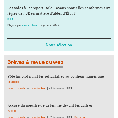
Les aides à l'aéroport Dole-Tavaux sont-elles conformes aux
règles de l'UE en matière d'aides d'État ?
blog
L'Agora
par
Pascal Blain
|
17 janvier 2022
Notre sélection
Brèves & revue du web
Pôle Emploi punit les réfractaires au bonheur numérique
Idéologie
Revue du web
par
La rédaction
|
24 décembre 2021
Accusé du meurtre de sa femme devant les assises
Justice
Revue du web
par
La rédaction
|
09 décembre 2021
|
Besançon