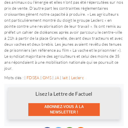
des animaux ou l'énergie et elles n'ont pas été répercutées sur nos
prix de vente. D'autre part les contraintes règlementaires
croissantes gênent notre capacité à produire. » Les agriculteurs
ont particulièrement montré du doigt le groupe Leclerc « en
pointe contre une revalorisation de leur travail ». Ils ont remis au
préfet un cahier de doléances après avoir parcouru le centre-ville
à 21h à partir de la place Granvelle, devant deux tracteurs et avec
deux vaches et deux brebis. Les jeunes avaient revêtu des tenues
de prisonniers (en référence au film « La vache et le prisonnier »).
Le syndicat majoritaire des agriculteurs et celui des moins de 35
ans répondaient à une mobilisation nationale qui se poursuit ce
jour.
Mots clés : |
FDSEA
|
GMS
|
JA
|
lait
|
Leclerc
Newsletter
Lisez la Lettre de Factuel
ABONNEZ-VOUS À LA
NEWSLETTER !