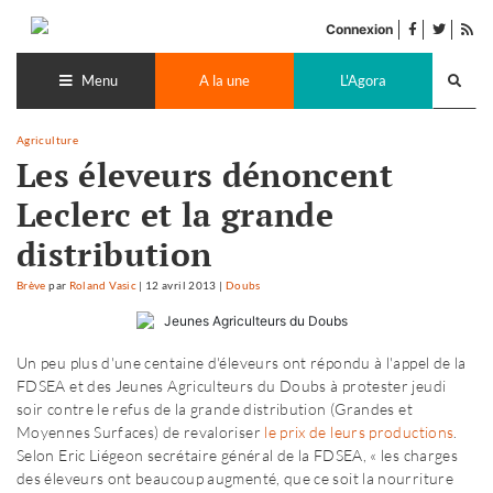
Accéder
facebook
twitter
Flu
au
Connexion
de
contenu
Recherch
pub
lance
Menu
A la une
L'Agora
Agriculture
Les éleveurs dénoncent
Leclerc et la grande
distribution
Brève
par
Roland Vasic
|
12 avril 2013
|
Doubs
Un peu plus d'une centaine d'éleveurs ont répondu à l'appel de la
FDSEA et des Jeunes Agriculteurs du Doubs à protester jeudi
soir contre le refus de la grande distribution (Grandes et
Moyennes Surfaces) de revaloriser
le prix de leurs productions
.
Selon Eric Liégeon secrétaire général de la FDSEA, « les charges
des éleveurs ont beaucoup augmenté, que ce soit la nourriture