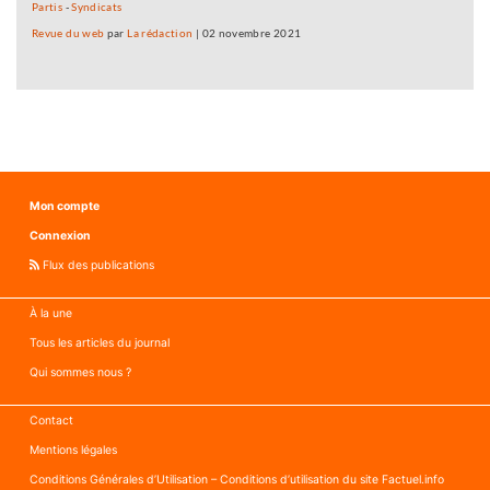
Partis
-
Syndicats
Revue du web
par
La rédaction
|
02 novembre 2021
Mon compte
Connexion
Flux des publications
À la une
Tous les articles du journal
Qui sommes nous ?
Contact
Mentions légales
Conditions Générales d’Utilisation – Conditions d’utilisation du site Factuel.info