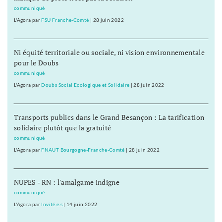
communiqué
L'Agora
par
FSU Franche-Comté
|
28 juin 2022
Ni équité territoriale ou sociale, ni vision environnementale
pour le Doubs
communiqué
L'Agora
par
Doubs Social Ecologique et Solidaire
|
28 juin 2022
Transports publics dans le Grand Besançon : La tarification
solidaire plutôt que la gratuité
communiqué
L'Agora
par
FNAUT Bourgogne-Franche-Comté
|
28 juin 2022
NUPES - RN : l'amalgame indigne
communiqué
L'Agora
par
Invité.e.s
|
14 juin 2022