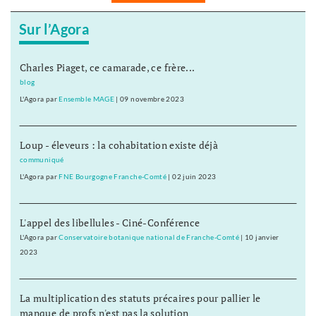
Sur l’Agora
Charles Piaget, ce camarade, ce frère...
blog
L'Agora
par
Ensemble MAGE
|
09 novembre 2023
Loup - éleveurs : la cohabitation existe déjà
communiqué
L'Agora
par
FNE Bourgogne Franche-Comté
|
02 juin 2023
L'appel des libellules - Ciné-Conférence
L'Agora
par
Conservatoire botanique national de Franche-Comté
|
10 janvier
2023
La multiplication des statuts précaires pour pallier le
manque de profs n'est pas la solution