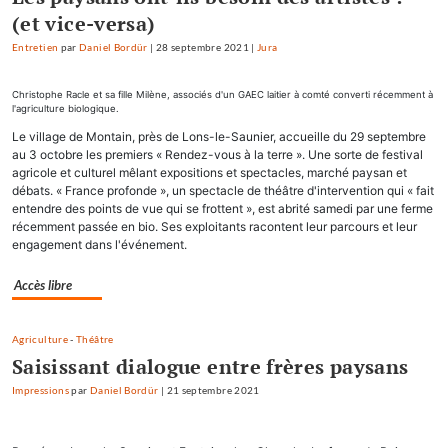
(et vice-versa)
Entretien
par
Daniel Bordür
|
28 septembre 2021
|
Jura
Christophe Racle et sa fille Milène, associés d'un GAEC laitier à comté converti récemment à
l'agriculture biologique.
Le village de Montain, près de Lons-le-Saunier, accueille du 29 septembre
au 3 octobre les premiers « Rendez-vous à la terre ». Une sorte de festival
agricole et culturel mêlant expositions et spectacles, marché paysan et
débats. « France profonde », un spectacle de théâtre d'intervention qui « fait
entendre des points de vue qui se frottent », est abrité samedi par une ferme
récemment passée en bio. Ses exploitants racontent leur parcours et leur
engagement dans l'événement.
Accès libre
Agriculture
-
Théâtre
Saisissant dialogue entre frères paysans
Impressions
par
Daniel Bordür
|
21 septembre 2021