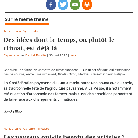
Sur le même thème
Agriculture
-
Syndicats
Des idées dont le temps, ou plutôt le
climat, est déjà là
Reportage
par
Daniel Bordür
|
30 mai 2023
|
Jura
Conduire une ferme en contexte de climat changeant... Un débat sérieux, qui n'empêche
pas de sourire, entre Elise Grossiord, Nicolas Girod, Matthieu Cassez et Salim Nalajoie...
La Confédération paysanne du Jura a repris, après une pause due au covid,
sa traditionnelle fête de l'agriculture paysanne. A La Pesse, il a notamment
été question d'autonomie des fermes, mais aussi des conditions permettant
de faire face aux changements climatiques.
Accès libre
Agriculture
-
Culture
-
Théâtre
Les paysans ont-ils besoin des artistes ?