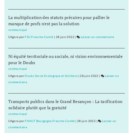
la
Les
grande
éleveurs
La multiplication des statuts précaires pour pallier le
distribution
dénoncent
manque de profs n'est pas la solution
Leclerc
et
communiqué
la
L'Agora
par
FSU Franche-Comté
|
28 juin 2022
|
Laisser un commentaire
on
grande
Les
distribution
éleveurs
Ni équité territoriale ou sociale, ni vision environnementale
dénoncent
pour le Doubs
Leclerc
et
communiqué
la
L'Agora
par
Doubs Social Ecologique et Solidaire
|
28 juin 2022
|
Laisser un
grande
commentaire
on
distribution
Les
éleveurs
Transports publics dans le Grand Besançon : La tarification
dénoncent
solidaire plutôt que la gratuité
Leclerc
et
communiqué
la
L'Agora
par
FNAUT Bourgogne-Franche-Comté
|
28 juin 2022
|
Laisser un
grande
commentaire
on
distribution