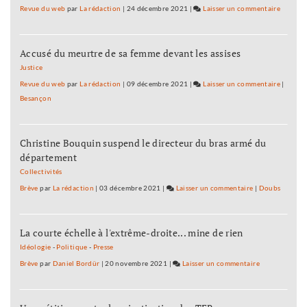
Revue du web
par
La rédaction
|
24 décembre 2021
|
Laisser un commentaire
on
Les
éleveur
Accusé du meurtre de sa femme devant les assises
dénonc
Leclerc
Justice
et
Revue du web
par
La rédaction
|
09 décembre 2021
|
Laisser un commentaire
on
|
la
Besançon
Les
grande
éleveur
distrib
dénonc
Christine Bouquin suspend le directeur du bras armé du
Leclerc
département
et
la
Collectivités
grande
Brève
par
La rédaction
|
03 décembre 2021
|
Laisser un commentaire
on
|
Doubs
distrib
Les
éleveurs
La courte échelle à l'extrême-droite... mine de rien
dénoncent
Leclerc
Idéologie
-
Politique
-
Presse
et
Brève
par
Daniel Bordür
|
20 novembre 2021
|
Laisser un commentaire
on
la
Les
grande
éleveurs
distribution
dénoncent