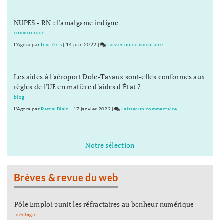
Les
éleveurs
NUPES - RN : l'amalgame indigne
dénoncent
Leclerc
communiqué
et
L'Agora
par
Invité.e.s
|
14 juin 2022
|
Laisser un commentaire
on
la
Les
grande
éleveurs
distribution
Les aides à l'aéroport Dole-Tavaux sont-elles conformes aux
dénoncent
règles de l'UE en matière d'aides d'État ?
Leclerc
et
blog
la
L'Agora
par
Pascal Blain
|
17 janvier 2022
|
Laisser un commentaire
on
grande
Les
distribution
éleveurs
dénoncent
Notre sélection
Leclerc
et
la
Brèves & revue du web
grande
distribution
Pôle Emploi punit les réfractaires au bonheur numérique
Idéologie