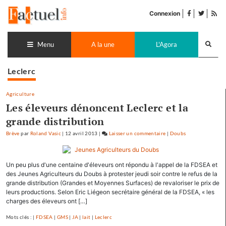
Accéder
facebook
twitter
Flu
au
Connexion
de
contenu
pub
Recherch
lance
Menu
A la une
L'Agora
Leclerc
Agriculture
Les éleveurs dénoncent Leclerc et la
grande distribution
Brève
par
Roland Vasic
|
12 avril 2013
|
Laisser un commentaire
on
|
Doubs
Les
éleveurs
Un peu plus d'une centaine d'éleveurs ont répondu à l'appel de la FDSEA et
dénoncent
des Jeunes Agriculteurs du Doubs à protester jeudi soir contre le refus de la
Leclerc
grande distribution (Grandes et Moyennes Surfaces) de revaloriser le prix de
et
leurs productions. Selon Eric Liégeon secrétaire général de la FDSEA, « les
la
charges des éleveurs ont […]
grande
Mots clés : |
FDSEA
|
GMS
|
JA
|
lait
|
Leclerc
distribution