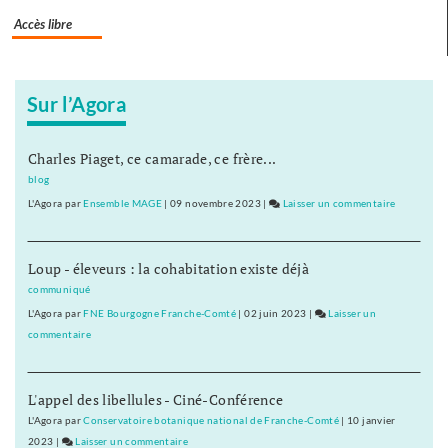
Accès libre
Sur l’Agora
Charles Piaget, ce camarade, ce frère...
blog
L'Agora
par
Ensemble MAGE
|
09 novembre 2023
|
Laisser un commentaire
on
Les
éleveurs
Loup - éleveurs : la cohabitation existe déjà
dénoncent
Leclerc
communiqué
et
L'Agora
par
FNE Bourgogne Franche-Comté
|
02 juin 2023
|
Laisser un
la
commentaire
on
grande
Les
distributi
éleveurs
L'appel des libellules - Ciné-Conférence
dénoncent
Leclerc
L'Agora
par
Conservatoire botanique national de Franche-Comté
|
10 janvier
et
2023
|
Laisser un commentaire
on