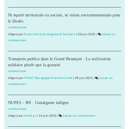
et
Franche-
Occupation
trois
Comté
du
relaxes
:
Ni équité territoriale ou sociale, ni vision environnementale pour
CA
quatre
le Doubs
de
condamnations
l’Université
communiqué
et
de
L'Agora
par
Doubs Social Ecologique et Solidaire
|
28 juin 2022
|
Laisser un
trois
Franche-
commentaire
on
relaxes
Comté
Occupation
:
du
quatre
Transports publics dans le Grand Besançon : La tarification
CA
condamnatio
solidaire plutôt que la gratuité
de
et
l’Université
communiqué
trois
de
L'Agora
par
FNAUT Bourgogne-Franche-Comté
|
28 juin 2022
|
Laisser un
relaxes
Franche-
commentaire
on
Comté
Occupation
:
du
quatre
NUPES - RN : l'amalgame indigne
CA
condamnations
de
communiqué
et
l’Université
L'Agora
par
Invité.e.s
|
14 juin 2022
|
Laisser un commentaire
on
trois
de
Occupation
relaxes
Franche-
du