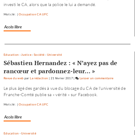
investi le CA, alors que la police le lui a demandé.
quatre
condamnations
Mot clé : |
Occupation CA UFC
et
trois
Accès libre
relaxes
Separateur
Education
-
Justice
-
Société
-
Université
Sébastien Hernandez : « N’ayez pas de
rancœur et pardonnez-leur… »
Revue du web
par
La rédaction
|
21 février 2017
|
Laisser un commentaire
on
Occupation
Le plus âgé des gardés à vue du blocage du CA de l'université de
du
Franche-Comté publie sa « vérité » sur Facebook.
CA
de
Mot clé : |
Occupation CA UFC
l’Université
Accès libre
de
Franche-
Comté
Education
-
Université