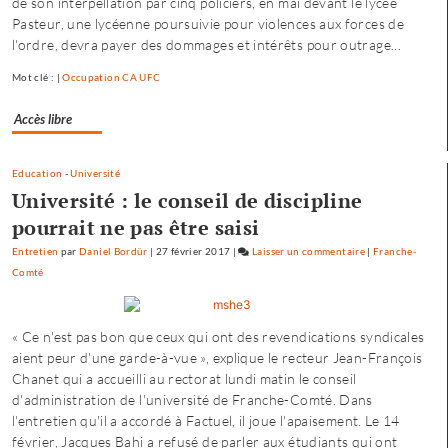
de son interpellation par cinq policiers, en mai devant le lycée
Franche-
Pasteur, une lycéenne poursuivie pour violences aux forces de
Comté
l'ordre, devra payer des dommages et intérêts pour outrage...
:
quatre
Mot clé : |
Occupation CA UFC
condamnations
et
Accès libre
trois
relaxes
Education
-
Université
Université : le conseil de discipline
pourrait ne pas être saisi
Entretien
par
Daniel Bordür
|
27 février 2017
|
Laisser un commentaire
on
|
Franche-
Comté
Occupation
du
CA
« Ce n'est pas bon que ceux qui ont des revendications syndicales
de
aient peur d'une garde-à-vue », explique le recteur Jean-François
l’Université
Chanet qui a accueilli au rectorat lundi matin le conseil
de
d'administration de l'université de Franche-Comté. Dans
Franche-
l'entretien qu'il a accordé à Factuel, il joue l'apaisement. Le 14
Comté
février, Jacques Bahi a refusé de parler aux étudiants qui ont
: