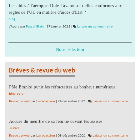
Comté
Les aides à l'aéroport Dole-Tavaux sont-elles conformes aux
CA
:
règles de l'UE en matière d'aides d'État ?
de
quatre
l’Université
blog
condamnations
de
L'Agora
par
Pascal Blain
|
17 janvier 2022
|
Laisser un commentaire
on
et
Franche-
Occupation
trois
Comté
du
relaxes
:
CA
Notre sélection
quatre
de
condamnations
l’Université
et
de
Brèves & revue du web
trois
Franche-
relaxes
Comté
:
Pôle Emploi punit les réfractaires au bonheur numérique
quatre
Idéologie
condamnations
Revue du web
par
La rédaction
|
24 décembre 2021
|
Laisser un commentaire
on
et
Occupa
trois
du
relaxes
Accusé du meurtre de sa femme devant les assises
CA
de
Justice
l’Univer
Revue du web
par
La rédaction
|
09 décembre 2021
|
Laisser un commentaire
on
|