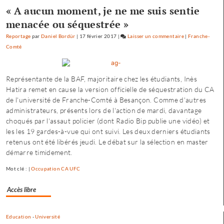
:
« A aucun moment, je ne me suis sentie
quatre
menacée ou séquestrée »
condamnation
et
Reportage
par
Daniel Bordür
|
17 février 2017
|
Laisser un commentaire
on
|
Franche-
trois
Comté
Occupation
relaxes
du
CA
Représentante de la BAF, majoritaire chez les étudiants, Inès
de
Hatira remet en cause la version officielle de séquestration du CA
l’Université
de l'université de Franche-Comté à Besançon. Comme d'autres
de
administrateurs, présents lors de l'action de mardi, davantage
Franche-
choqués par l'assaut policier (dont Radio Bip publie une vidéo) et
Comté
les les 19 gardes-à-vue qui ont suivi. Les deux derniers étudiants
:
retenus ont été libérés jeudi. Le débat sur la sélection en master
quatre
démarre timidement.
condamnations
et
Mot clé : |
Occupation CA UFC
trois
relaxes
Accès libre
Education
-
Université