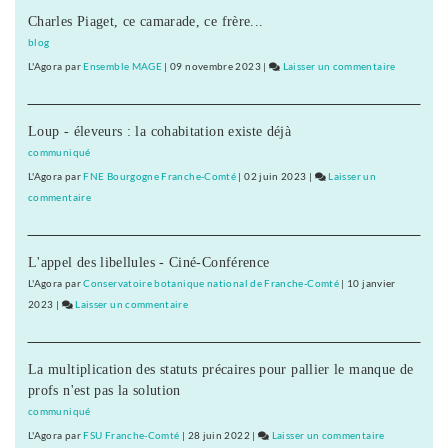
Charles Piaget, ce camarade, ce frère...
blog
L'Agora
par
Ensemble MAGE
|
09 novembre 2023
|
Laisser un commentaire
on
Occupatio
du
Loup - éleveurs : la cohabitation existe déjà
CA
de
communiqué
l’Universit
L'Agora
par
FNE Bourgogne Franche-Comté
|
02 juin 2023
|
Laisser un
de
commentaire
on
Franche-
Occupation
Comté
du
:
L'appel des libellules - Ciné-Conférence
CA
quatre
de
L'Agora
par
Conservatoire botanique national de Franche-Comté
|
10 janvier
condamnat
l’Université
2023
|
Laisser un commentaire
on
et
de
Occupation
trois
Franche-
du
relaxes
Comté
La multiplication des statuts précaires pour pallier le manque de
CA
:
profs n'est pas la solution
de
quatre
l’Université
communiqué
condamnations
de
L'Agora
par
FSU Franche-Comté
|
28 juin 2022
|
Laisser un commentaire
on