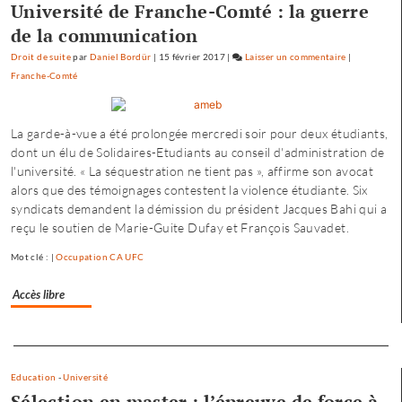
Université de Franche-Comté : la guerre
de la communication
Droit de suite
par
Daniel Bordür
|
15 février 2017
|
Laisser un commentaire
on
|
Franche-Comté
Occupation
du
CA
La garde-à-vue a été prolongée mercredi soir pour deux étudiants,
de
dont un élu de Solidaires-Etudiants au conseil d'administration de
l’Université
l'université. « La séquestration ne tient pas », affirme son avocat
de
alors que des témoignages contestent la violence étudiante. Six
Franche-
syndicats demandent la démission du président Jacques Bahi qui a
Comté
reçu le soutien de Marie-Guite Dufay et François Sauvadet.
:
quatre
Mot clé : |
Occupation CA UFC
condamnati
et
Accès libre
trois
relaxes
Separateur
Education
-
Université
Sélection en master : l’épreuve de force à