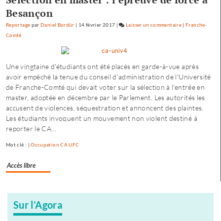
Besançon
Reportage
par
Daniel Bordür
|
14 février 2017
|
Laisser un commentaire
on
|
Franche-
Comté
Occupation
du
CA
Une vingtaine d'étudiants ont été placés en garde-à-vue après
de
avoir empêché la tenue du conseil d'administration de l'Université
l’Université
de Franche-Comté qui devait voter sur la sélection à l'entrée en
de
master, adoptée en décembre par le Parlement. Les autorités les
Franche-
accusent de violences, séquestration et annoncent des plaintes.
Comté
Les étudiants invoquent un mouvement non violent destiné à
:
reporter le CA...
quatre
condamnations
Mot clé : |
Occupation CA UFC
et
trois
Accès libre
relaxes
Sur l’Agora