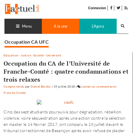
Accéder
facebook
twitter
Flu
au
Connexion
de
contenu
pub
Recherch
lance
Menu
A la une
L'Agora
Occupation CA UFC
Education
-
Justice
-
Société
-
Université
Occupation du CA de l’Université de
Franche-Comté : quatre condamnations et
trois relaxes
Compte-rendu
par
Daniel Bordür
|
19 juillet 2018
|
Laisser un commentaire
on
|
Franche-Comté
Occupation
du
CA
Cinq des sept étudiants poursuivis pour dégradation, rébellion,
de
violence, voire séquestration après une action contre la sélection
l’Université
en master le 14 février 2017, ont comparu le 18 juillet devant le
de
tribunal correctionnel de Besançon après avoir refusé de plaider
Franche-