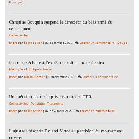
de
Besançon
Occupa
Franche
du
Comté
CA
:
Christine Bouquin suspend le directeur du bras armé du
de
quatre
département
l’Univer
condam
de
Collectivités
et
Franche
Brève
par
La rédaction
|
03 décembre 2021
|
Laisser un commentaire
on
|
Doubs
trois
Comté
Occupation
relaxes
:
du
quatre
La courte échelle à l'extrême-droite... mine de rien
CA
condam
de
Idéologie
-
Politique
-
Presse
et
l’Université
Brève
par
Daniel Bordür
|
20 novembre 2021
|
Laisser un commentaire
on
trois
de
Occupation
relaxes
Franche-
du
Comté
Une pétition contre la privatisation des TER
CA
:
de
Collectivités
-
Politique
-
Transports
quatre
l’Université
Brève
par
La rédaction
|
07 novembre 2021
|
Laisser un commentaire
on
condamnations
de
Occupation
et
Franche-
du
trois
Comté
L'ajusteur bisontin Roland Vittot au panthéon du mouvement
CA
relaxes
:
ouvrier
de