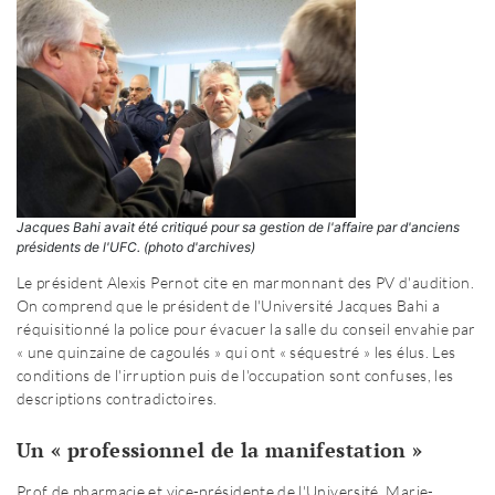
Jacques Bahi avait été critiqué pour sa gestion de l'affaire par d'anciens
présidents de l'UFC. (photo d'archives)
Le président Alexis Pernot cite en marmonnant des PV d'audition.
On comprend que le président de l'Université Jacques Bahi a
réquisitionné la police pour évacuer la salle du conseil envahie par
« une quinzaine de cagoulés » qui ont « séquestré » les élus. Les
conditions de l'irruption puis de l'occupation sont confuses, les
descriptions contradictoires.
Un « professionnel de la manifestation »
Prof de pharmacie et vice-présidente de l'Université, Marie-