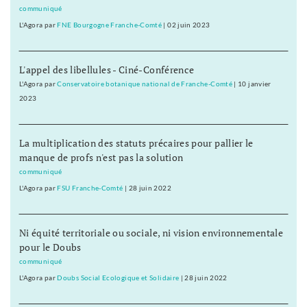
communiqué
L'Agora
par
FNE Bourgogne Franche-Comté
|
02 juin 2023
L'appel des libellules - Ciné-Conférence
L'Agora
par
Conservatoire botanique national de Franche-Comté
|
10 janvier
2023
La multiplication des statuts précaires pour pallier le
manque de profs n'est pas la solution
communiqué
L'Agora
par
FSU Franche-Comté
|
28 juin 2022
Ni équité territoriale ou sociale, ni vision environnementale
pour le Doubs
communiqué
L'Agora
par
Doubs Social Ecologique et Solidaire
|
28 juin 2022