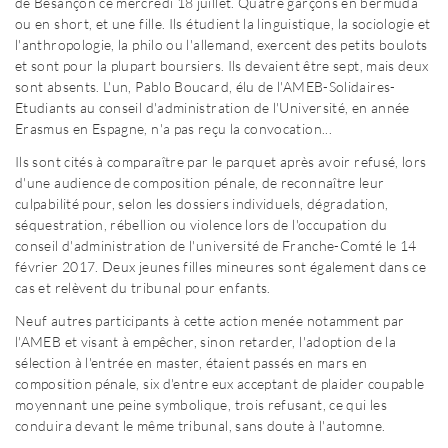
de Besançon ce mercredi 18 juillet. Quatre garçons en bermuda
ou en short, et une fille. Ils étudient la linguistique, la sociologie et
l'anthropologie, la philo ou l'allemand, exercent des petits boulots
et sont pour la plupart boursiers. Ils devaient être sept, mais deux
sont absents. L'un, Pablo Boucard, élu de l'AMEB-Solidaires-
Etudiants au conseil d'administration de l'Université, en année
Erasmus en Espagne, n'a pas reçu la convocation...
Ils sont cités à comparaître par le parquet après avoir refusé, lors
d'une audience de composition pénale, de reconnaître leur
culpabilité pour, selon les dossiers individuels, dégradation,
séquestration, rébellion ou violence lors de l'occupation du
conseil d'administration de l'université de Franche-Comté le 14
février 2017. Deux jeunes filles mineures sont également dans ce
cas et relèvent du tribunal pour enfants.
Neuf autres participants à cette action menée notamment par
l'AMEB et visant à empêcher, sinon retarder, l'adoption de la
sélection à l'entrée en master, étaient passés en mars en
composition pénale, six d'entre eux acceptant de plaider coupable
moyennant une peine symbolique, trois refusant, ce qui les
conduira devant le même tribunal, sans doute à l'automne.