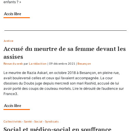
enfants ? »
Accès libre
Separateur
Justice
Accusé du meurtre de sa femme devant les
assises
Revue du web
par
La rédaction
|
09 décembre 2021
|
Besançon
Le meurtre de Razia Askari, en octobre 2018 à Besançon, en pleine rue,
avait bouleversé celles et ceux qui l’avaient accompagnée. La cour
d’assises du Doubs juge depuis mercredi son mari Rashid, accusé de lui
avoir porté des coups de couteau mortels. Lire le déroulé de l’audience sur
France3.
Accès libre
Collectivités
-
Santé
-
Social
-
Syndicats
Social et médico-social en souffrance