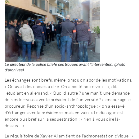
Le directeur de la police briefe ses troupes avant l'intervention. (photo
d'archives)
Les échanges sont brefs, même lorsqu'on aborde les motivations.
« On avait des choses à dire. On a porté notre voix... », dit
l'étudiant en allemand. « Quoi d'autre ? une manif, une demande
de rendez-vous avec le président de l'université ? », encourage le
procureur. Réponse d'un socio-anthropologue : « on a essayé
d'échanger avec la présidence, mais en vain. » Le dialogue est
encore plus bref sur la séquestration : « rien à vous dire là-
dessus... »
Le réquisitoire de Xavier Allam tient de l'admonestation civique : «