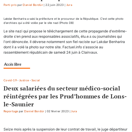
Parti pris
par
Daniel Bordür
|
22 juin 2023
|
Jura
Lakdar Benharira a saisi la préfecture et le procureur de la République. C'est cette photo
d'archives qui a été volée par le site nazi (Photo DB)
Le site nazi qui propose le téléchargement de cette propagande d'extrême-
droite s'en prend aux responsables associatifs, élu.e.s ou journalistes qui
l'ont dénoncée. Il déverse notamment son fiel raciste sur Lakdar Benharira
dont il a volé la photo sur notre site. Factuel.info s'associe au
rassemblement républicain de samedi 24 juin à Clairvaux.
Accès libre
Covid-19
-
Justice
-
Social
Deux salariées du secteur médico-social
réintégrées par les Prud’hommes de Lons-
le-Saunier
Reportage
par
Daniel Bordür
|
02 février 2023
|
Jura
Seize mois après la suspension de leur contrat de travail, le juge départiteur