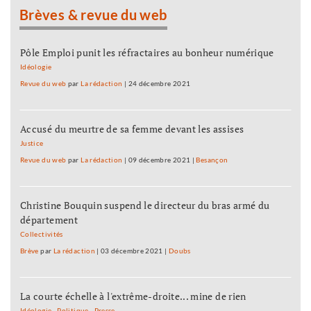
Brèves & revue du web
Pôle Emploi punit les réfractaires au bonheur numérique
Idéologie
Revue du web
par
La rédaction
|
24 décembre 2021
Accusé du meurtre de sa femme devant les assises
Justice
Revue du web
par
La rédaction
|
09 décembre 2021
|
Besançon
Christine Bouquin suspend le directeur du bras armé du
département
Collectivités
Brève
par
La rédaction
|
03 décembre 2021
|
Doubs
La courte échelle à l'extrême-droite... mine de rien
Idéologie
-
Politique
-
Presse