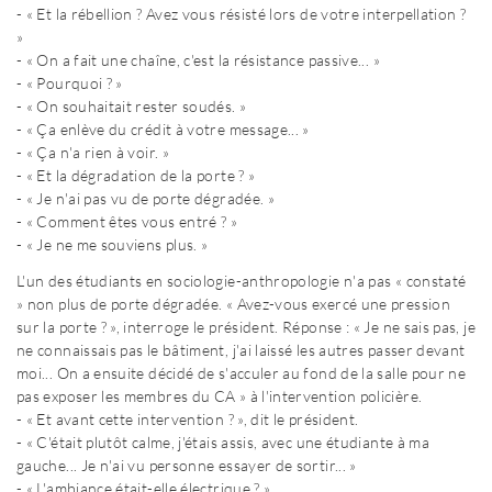
- « Et la rébellion ? Avez vous résisté lors de votre interpellation ?
»
- « On a fait une chaîne, c'est la résistance passive... »
- « Pourquoi ? »
- « On souhaitait rester soudés. »
- « Ça enlève du crédit à votre message... »
- « Ça n'a rien à voir. »
- « Et la dégradation de la porte ? »
- « Je n'ai pas vu de porte dégradée. »
- « Comment êtes vous entré ? »
- « Je ne me souviens plus. »
L'un des étudiants en sociologie-anthropologie n'a pas « constaté
» non plus de porte dégradée. « Avez-vous exercé une pression
sur la porte ? », interroge le président. Réponse : « Je ne sais pas, je
ne connaissais pas le bâtiment, j'ai laissé les autres passer devant
moi... On a ensuite décidé de s'acculer au fond de la salle pour ne
pas exposer les membres du CA » à l'intervention policière.
- « Et avant cette intervention ? », dit le président.
- « C'était plutôt calme, j'étais assis, avec une étudiante à ma
gauche... Je n'ai vu personne essayer de sortir... »
- « L'ambiance était-elle électrique ? »