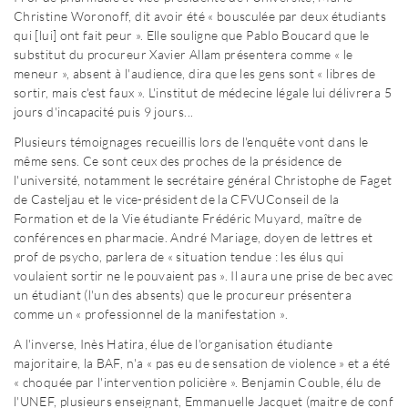
Christine Woronoff, dit avoir été « bousculée par deux étudiants
qui [lui] ont fait peur ». Elle souligne que Pablo Boucard que le
substitut du procureur Xavier Allam présentera comme « le
meneur », absent à l'audience, dira que les gens sont « libres de
sortir, mais c'est faux ». L'institut de médecine légale lui délivrera 5
jours d'incapacité puis 9 jours...
Plusieurs témoignages recueillis lors de l'enquête vont dans le
même sens. Ce sont ceux des proches de la présidence de
l'université, notamment le secrétaire général Christophe de Faget
de Casteljau et le vice-président de la CFVU
Conseil de la
Formation et de la Vie étudiante
Frédéric Muyard, maître de
conférences en pharmacie. André Mariage, doyen de lettres et
prof de psycho, parlera de « situation tendue : les élus qui
voulaient sortir ne le pouvaient pas ». Il aura une prise de bec avec
un étudiant (l'un des absents) que le procureur présentera
comme un « professionnel de la manifestation ».
A l'inverse, Inès Hatira, élue de l'organisation étudiante
majoritaire, la BAF, n'a « pas eu de sensation de violence » et a été
« choquée par l'intervention policière ». Benjamin Couble, élu de
l'UNEF, plusieurs enseignant, Emmanuelle Jacquet (maitre de conf