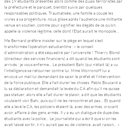
des 19 étudiants présentés alors comme des quasi terroristes par
la préfecture et le parquet, bientôt suivis par quelques
responsables politiques. Traumatisée, une famille a coupé les
vivres à sa progéniture, nous glisse après l'audience une militante
venue en soutien, comme pour signifier les dégâts de ce qu'on
appelle la violence légitime, celle dont l'Etat aurait le monopole...
Me Bernard préfère insister sur le piège en lequel s'est
transformée l'opération estudiantine : « le conseil
d'administration a été séquestré par l'université ! Thierry Blond
(directeur des services financiers) a dit quand les étudiants sont
arrivés : je vous enferme... Le président Bahi (qui n'était là) a vu
l'intelligence se retourner contre lui. Mme Worronoff lui a
envoyé un mail lui demandant de saisir le préfet et l'intervention
de la force publique. Elle a fait durer les choses. Pablo Boucard a
lu sa déclaration et demandait la levée du CA afin qu'il ne puisse
pas statuer, alors elle a fait durer le plaisir, a dit que les étudiants
voulaient voir Bahi, puis qu'il ne les rencontrerait pas... Et quand
elle a levé le CA, les policiers étaient là, avec des armes, croyant
avoir affaire à des gens armés. Il y a eu un dialogue de dupe des
étudiants avec la police... Le journaliste qui a écrit que si on les
avait laissé sortir, il n'y aurait pas eu de violence, avait raison... »