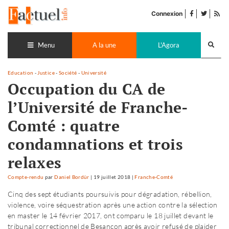
Accéder
facebook
twitter
Flu
au
Connexion
de
contenu
pub
Recherch
lance
Menu
A la une
L'Agora
Education
-
Justice
-
Société
-
Université
Occupation du CA de
l’Université de Franche-
Comté : quatre
condamnations et trois
relaxes
Compte-rendu
par
Daniel Bordür
|
19 juillet 2018
|
Franche-Comté
Cinq des sept étudiants poursuivis pour dégradation, rébellion,
violence, voire séquestration après une action contre la sélection
en master le 14 février 2017, ont comparu le 18 juillet devant le
tribunal correctionnel de Besançon après avoir refusé de plaider