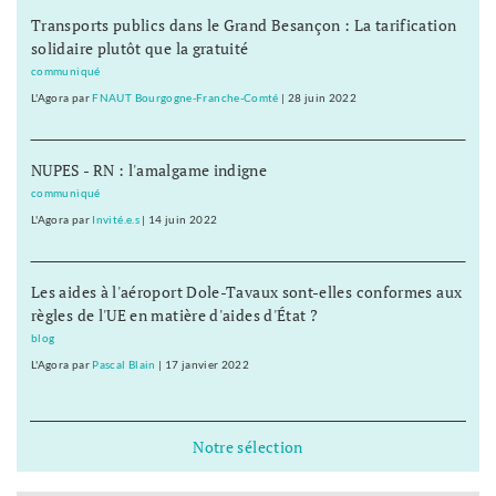
Transports publics dans le Grand Besançon : La tarification
solidaire plutôt que la gratuité
communiqué
L'Agora
par
FNAUT Bourgogne-Franche-Comté
|
28 juin 2022
NUPES - RN : l'amalgame indigne
communiqué
L'Agora
par
Invité.e.s
|
14 juin 2022
Les aides à l'aéroport Dole-Tavaux sont-elles conformes aux
règles de l'UE en matière d'aides d'État ?
blog
L'Agora
par
Pascal Blain
|
17 janvier 2022
Notre sélection