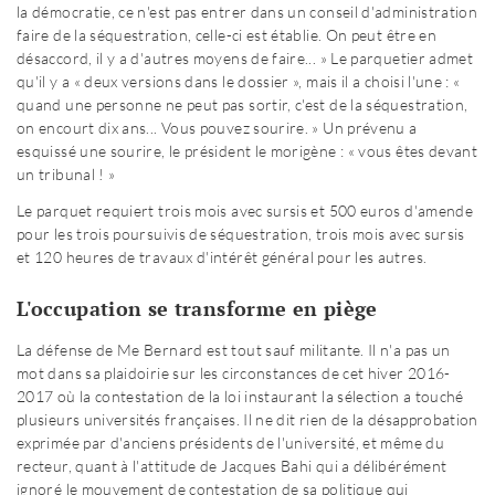
la démocratie, ce n'est pas entrer dans un conseil d'administration
faire de la séquestration, celle-ci est établie. On peut être en
désaccord, il y a d'autres moyens de faire... » Le parquetier admet
qu'il y a « deux versions dans le dossier », mais il a choisi l'une : «
quand une personne ne peut pas sortir, c'est de la séquestration,
on encourt dix ans... Vous pouvez sourire. » Un prévenu a
esquissé une sourire, le président le morigène : « vous êtes devant
un tribunal ! »
Le parquet requiert trois mois avec sursis et 500 euros d'amende
pour les trois poursuivis de séquestration, trois mois avec sursis
et 120 heures de travaux d'intérêt général pour les autres.
L'occupation se transforme en piège
La défense de Me Bernard est tout sauf militante. Il n'a pas un
mot dans sa plaidoirie sur les circonstances de cet hiver 2016-
2017 où la contestation de la loi instaurant la sélection a touché
plusieurs universités françaises. Il ne dit rien de la désapprobation
exprimée par d'anciens présidents de l'université, et même du
recteur, quant à l'attitude de Jacques Bahi qui a délibérément
ignoré le mouvement de contestation de sa politique qui