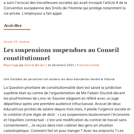
a suivi l'avocat des travailleuses sociales qui avait invoqué l'article 8 de la
Convention européenne des Droits de l'Homme qui protège notamment la
vie privée. L'employeur a fait appel.
Accès libre
Covid-19
-
Justice
Les suspensions suspendues au Conseil
constitutionnel
Reportage
par
Daniel Bordür
|
16 décembre 2021
|
Franche-Comté
Une trentaine de personnes ont soutenu les deux éducatrices devant le tribunal.
La Question prioritaire de constitutionnalité dont est saisie la juridiction
suprême était au centre de l'argumentation de Me Fabien Stucklé devant
les prud'hommes de Lons-le-Saunier siégeant en référé avec un juge
départiteur après une première audience infructueuse. Avocat de deux
éducatrices privées de salaire depuis trois mois, il plaide l'urgence sociale et
la violation d'une règle de droit : « Les suspensions bouleversent l'économie
et l'équilibre contractuel : c'est une modification du contrat de travail sans
consentement... Je reçois dans mon cabinet des gens en situation
catastrophique. Comment fait on pour manger ? Avec les emprunts ? Les