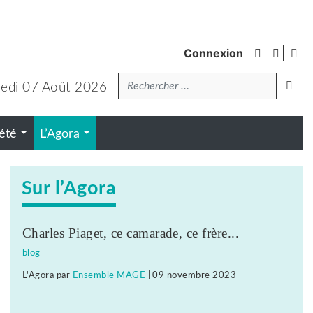
facebook
twitte
Fl
Connexion
de
Recherche
pub
lanc
edi 07 Août 2026
été
L’Agora
Sur l’Agora
Charles Piaget, ce camarade, ce frère...
blog
L'Agora
par
Ensemble MAGE
|
09 novembre 2023