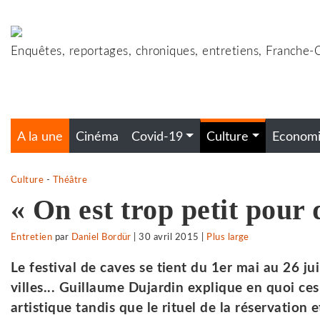
Accéder
au
contenu
Enquêtes, reportages, chroniques, entretiens, Franche
A la une
Cinéma
Covid-19
Culture
Econom
Culture
-
Théâtre
« On est trop petit pour 
Entretien
par
Daniel Bordür
|
30 avril 2015
|
Plus large
Le festival de caves se tient du 1er mai au 26 j
villes... Guillaume Dujardin explique en quoi ce
artistique tandis que le rituel de la réservation