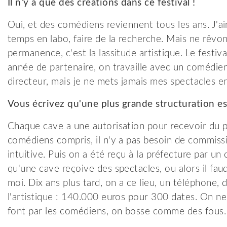
Il n'y a que des créations dans ce festival !
Oui, et des comédiens reviennent tous les ans. J'aime
temps en labo, faire de la recherche. Mais ne rêvon
permanence, c'est la lassitude artistique. Le fest
année de partenaire, on travaille avec un comédien
directeur, mais je ne mets jamais mes spectacles e
Vous écrivez qu'une plus grande structuration es
Chaque cave a une autorisation pour recevoir du p
comédiens compris, il n'y a pas besoin de commissio
intuitive. Puis on a été reçu à la préfecture par un 
qu'une cave reçoive des spectacles, ou alors il faudr
moi. Dix ans plus tard, on a ce lieu, un téléphone,
l'artistique : 140.000 euros pour 300 dates. On ne 
font par les comédiens, on bosse comme des fous.