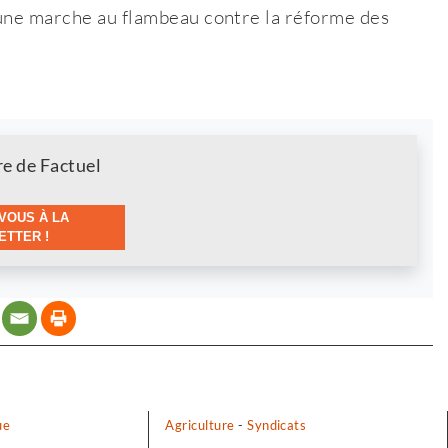
 une marche au flambeau contre la réforme des
re de Factuel
VOUS À LA
TTER !
ue
Agriculture
-
Syndicats