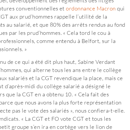
pel, développement des règlements des litiges
uptures conventionnelles et
ordonnance Macron
qui
e CGT aux prud’hommes rappelle l’utilité de la
ts au salarié, et que 80% des arrêts rendus au fond
ues par les prud’hommes. « Cela tord le cou à
professionnels, comme entendu à Belfort, sur la
sionnels. »
nu de ce qui a été dit plus haut, Sabine Verdant
’hommes, qui alterne tous les ans entre le collège
aux salariés et la CGT revendique la place, mais ce
t d’après-midi du collège salarié a désigné le
rs que la CGT en a obtenu 10. « Cela fait des
parce que nous avons la plus forte représentation
te pas le vote des salariés », nous confiera-t-elle.
syndicats. « La CGT et FO vote CGT et tous les
tit groupe s’en ira en cortège vers le lion de