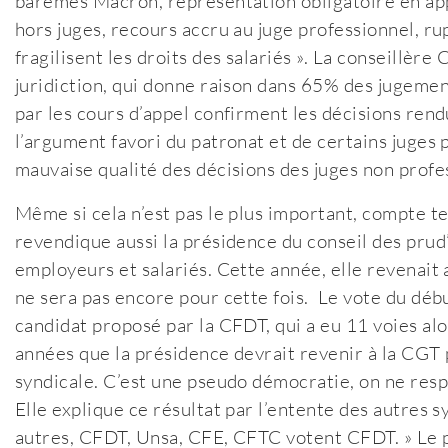
barèmes Macron, représentation obligatoire en ap
hors juges, recours accru au juge professionnel, r
fragilisent les droits des salariés ». La conseillèr
juridiction, qui donne raison dans 65% des jugemen
par les cours d’appel confirment les décisions rend
l’argument favori du patronat et de certains juges 
mauvaise qualité des décisions des juges non profes
Même si cela n’est pas le plus important, compte te
revendique aussi la présidence du conseil des prud
employeurs et salariés. Cette année, elle revenait 
ne sera pas encore pour cette fois. Le vote du débu
candidat proposé par la CFDT, qui a eu 11 voies alo
années que la présidence devrait revenir à la CGT 
syndicale. C’est une pseudo démocratie, on ne respec
Elle explique ce résultat par l’entente des autres 
autres, CFDT, Unsa, CFE, CFTC votent CFDT. » Le pe