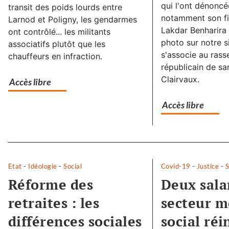
qui l'ont dénoncée
transit des poids lourds entre
notamment son fie
Larnod et Poligny, les gendarmes
Lakdar Benharira d
ont contrôlé... les militants
photo sur notre si
associatifs plutôt que les
s'associe au ras
chauffeurs en infraction.
républicain de sa
Clairvaux.
Accès libre
Accès libre
Separateur
Etat
-
Idéologie
-
Social
Covid-19
-
Justice
-
S
Réforme des
Deux sala
retraites : les
secteur m
différences sociales
social réi