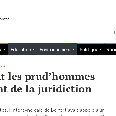
Comté
J
e
Education
Environnement
Politique
Soci
cats
t les prud’hommes
t de la juridiction
es, l’intersyndicale de Belfort avait appelé à un