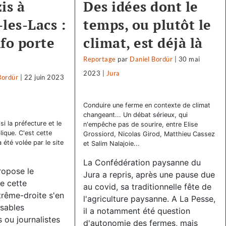
is à
Des idées dont le
les-Lacs :
temps, ou plutôt le
nfo porte
climat, est déjà là
Reportage
par
Daniel Bordür
|
30 mai
2023
|
Jura
Bordür
|
22 juin 2023
Conduire une ferme en contexte de climat
changeant... Un débat sérieux, qui
i la préfecture et le
n'empêche pas de sourire, entre Elise
ique. C'est cette
Grossiord, Nicolas Girod, Matthieu Cassez
 été volée par le site
et Salim Nalajoie...
La Confédération paysanne du
propose le
Jura a repris, après une pause due
e cette
au covid, sa traditionnelle fête de
rême-droite s'en
l'agriculture paysanne. A La Pesse,
sables
il a notamment été question
s ou journalistes
d'autonomie des fermes, mais