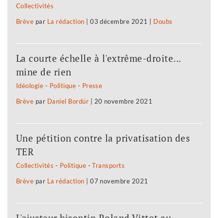
Collectivités
Brève
par
La rédaction
|
03 décembre 2021
|
Doubs
La courte échelle à l'extrême-droite...
mine de rien
Idéologie
-
Politique
-
Presse
Brève
par
Daniel Bordür
|
20 novembre 2021
Une pétition contre la privatisation des
TER
Collectivités
-
Politique
-
Transports
Brève
par
La rédaction
|
07 novembre 2021
L'ajusteur bisontin Roland Vittot au