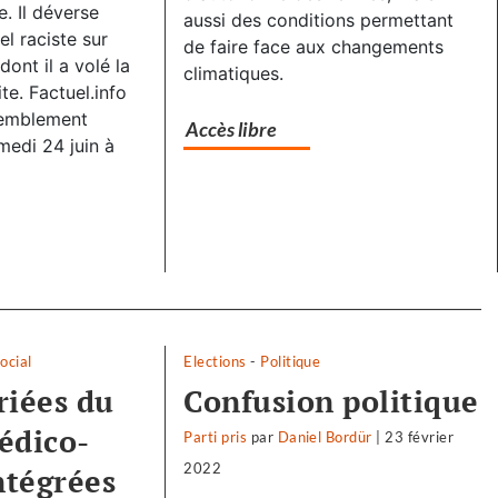
. Il déverse
aussi des conditions permettant
l raciste sur
de faire face aux changements
ont il a volé la
climatiques.
te. Factuel.info
semblement
Accès libre
medi 24 juin à
ocial
Elections
-
Politique
riées du
Confusion politique
édico-
Parti pris
par
Daniel Bordür
|
23 février
2022
ntégrées