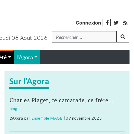
facebook
twitter
Fl
Connexion
de
Recherche
lanc
pub
eudi 06 Août 2026
été
L’Agora
Sur l’Agora
Charles Piaget, ce camarade, ce frère...
blog
L'Agora
par
Ensemble MAGE
|
09 novembre 2023