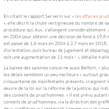
En citant le rapport Serverin sur «
les affaires pru
», elle décrit la chute vertigineuse du nombre de sa
procédure qui, eux, s’allongent considérablement. 
en 2004 pour obtenir une décision de fond à 19,8 m
est passé de 1,6 mois en 2004 à 2,7 mois en 2018. 
d’orientation, puis bureau de jugement et départage
soit une augmentation de 11 mois ! », détaille-t-elle
La baisse des saisines concerne aussi Belfort, « plu
les délais semblent un peu meilleurs « surtout grâce 
cinquantaine de manifestants présents, craignent l
œuvre de la loi sur la réforme de la justice, qui ins
des conseils de prud’hommes. « Il est prévu autant 
conseils de prud’hommes, via la direction des greffe
deux greffières qui resteront à terme pour le consei