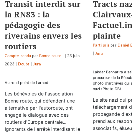
Transit interdit sur
Tracts naz
la RN83 : la
Clairvaux-
pédagogie des
Factuel.i
riverains envers les
plainte
routiers
Parti pris
par
Daniel 
|
Jura
Compte-rendu
par
Bonne route !
|
23 juin
2023
|
Doubs
|
Jura
Lakdar Benharira a sais
procureur de la Républ
Au rond point de Larnod
photo d'archives qui a
nazi (Photo DB)
Les bénévoles de l'association
Le site nazi qui 
Bonne route, qui défendent une
téléchargement d
alternative par l'autoroute, ont
propagande d'ext
engagé le dialogue avec des
prend aux respon
routiers d'Europe centrale...
associatifs, élu.e.
Ignorants de l'arrêté interdisant le