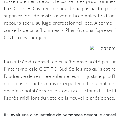
rassemblement devant le conseil des prud’hommes 
La CGT et FO avaient décidé de ne pas participer à
suppressions de postes à venir, la complexification
recours accru au juge professionnel, etc. À terme, 
conseils de prud’hommes. » Plus tôt dans l’après-mi
CGT la revendiquait.
La rentrée du conseil de prud’hommes a été perturb
l’intersyndicale CGT-FO-Sud-Solidaires qui s’est r
l’audience de rentrée solennelle. « La justice prud’h
doit tous et toutes nous interpeller », lance Sabi
enceinte pointée vers les locaux du tribunal. Elle li
l’après-midi lors du vote de la nouvelle présidence.
Il y avait une cinquantaine de personnes devant le conse