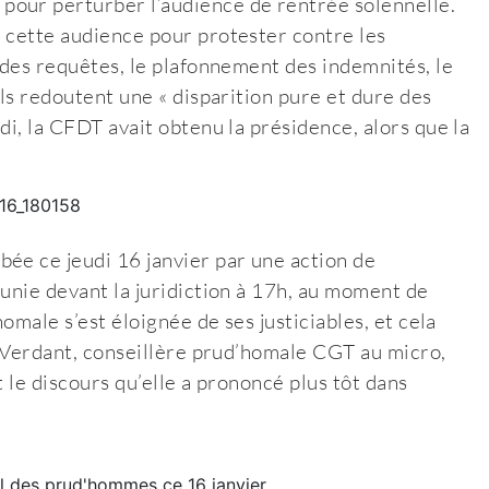
pour perturber l’audience de rentrée solennelle.
 cette audience pour protester contre les
 des requêtes, le plafonnement des indemnités, le
ils redoutent une « disparition pure et dure des
di, la CFDT avait obtenu la présidence, alors que la
ée ce jeudi 16 janvier par une action de
éunie devant la juridiction à 17h, au moment de
omale s’est éloignée de ses justiciables, et cela
ne Verdant, conseillère prud’homale CGT au micro,
t le discours qu’elle a prononcé plus tôt dans
il des prud'hommes ce 16 janvier.