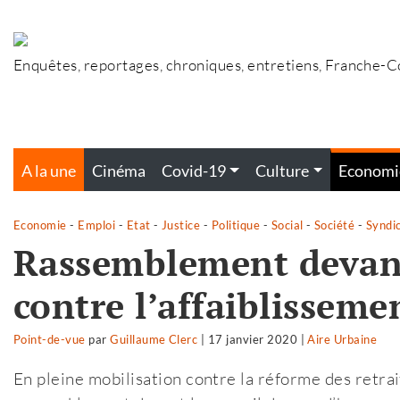
Accéder
au
contenu
Enquêtes, reportages, chroniques, entretiens, Franche-
A la une
Cinéma
Covid-19
Culture
Economi
Economie
-
Emploi
-
Etat
-
Justice
-
Politique
-
Social
-
Société
-
Syndi
Rassemblement devan
contre l’affaiblissemen
Point-de-vue
par
Guillaume Clerc
|
17 janvier 2020
|
Aire Urbaine
En pleine mobilisation contre la réforme des retrait