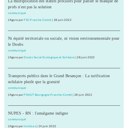
La multiplication des statuts précaires pour pallier le manque de
profs n'est pas la solution
communiqué
L'Agora
par
FSU Franche-Comté
|
28 juin 2022
Ni équité territoriale ou sociale, ni vision environnementale pour
le Doubs
communiqué
L'Agora
par
Doubs Social Ecologique et Solidaire
|
28 juin 2022
Transports publics dans le Grand Besançon : La tarification
solidaire plutôt que la gratuité
communiqué
L'Agora
par
FNAUT Bourgogne-Franche-Comté
|
28 juin 2022
NUPES - RN : l'amalgame indigne
communiqué
L'Agora
par
Invité.e.s
|
14 juin 2022