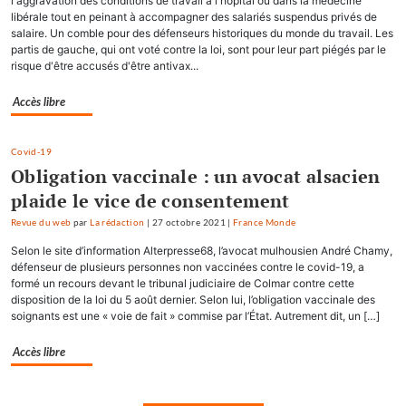
l'aggravation des conditions de travail à l'hôpital ou dans la médecine
libérale tout en peinant à accompagner des salariés suspendus privés de
salaire. Un comble pour des défenseurs historiques du monde du travail. Les
partis de gauche, qui ont voté contre la loi, sont pour leur part piégés par le
risque d'être accusés d'être antivax...
Accès libre
Covid-19
Obligation vaccinale : un avocat alsacien
plaide le vice de consentement
Revue du web
par
La rédaction
|
27 octobre 2021
|
France Monde
Selon le site d’information Alterpresse68, l’avocat mulhousien André Chamy,
défenseur de plusieurs personnes non vaccinées contre le covid-19, a
formé un recours devant le tribunal judiciaire de Colmar contre cette
disposition de la loi du 5 août dernier. Selon lui, l’obligation vaccinale des
soignants est une « voie de fait » commise par l’État. Autrement dit, un […]
Accès libre