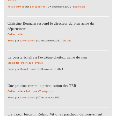
Justice
Revue du web
par
La rédaction
|
09 décembre 2021
|
Besançon
Christine Bouquin suspend le directeur du bras armé du
département
Collectivités
Brève
par
La rédaction
|
03 décembre 2021
|
Doubs
La courte échelle à l'extrême-droite... mine de rien
Idéologie
-
Politique
-
Presse
Brève
par
Daniel Bordür
|
20 novembre 2021
Une pétition contre la privatisation des TER
Collectivités
-
Politique
-
Transports
Brève
par
La rédaction
|
07 novembre 2021
L'ajusteur bisontin Roland Vittot au panthéon du mouvement