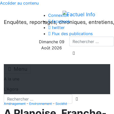
Accéder au contenu
Connexion
facebook
Enquêtes, reportages, chroniques, entretien
twitter
Flux des publications
Recherche
Dimanche 09
Août 2026
lancer la recherche
Menu
A la une
L'Agora
Recherche
lancer la recherch
Aménagement
-
Environnement
-
Société
A Planoise, Franche-