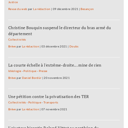
Justice
Revue du web
par
La rédaction
|
09 décembre 2021
|
Besançon
Christine Bouquin suspend le directeur du bras armé du
département
Collectivités
Brève
par
La rédaction
|
03 décembre 2021
|
Doubs
La courte échelle à l'extrême-droite... mine de rien
Idéologie
-
Politique
-
Presse
Brève
par
Daniel Bordür
|
20 novembre 2021
Une pétition contre la privatisation des TER
Collectivités
-
Politique
-
Transports
Brève
par
La rédaction
|
07 novembre 2021
L'ajusteur bisontin Roland Vittot au panthéon du