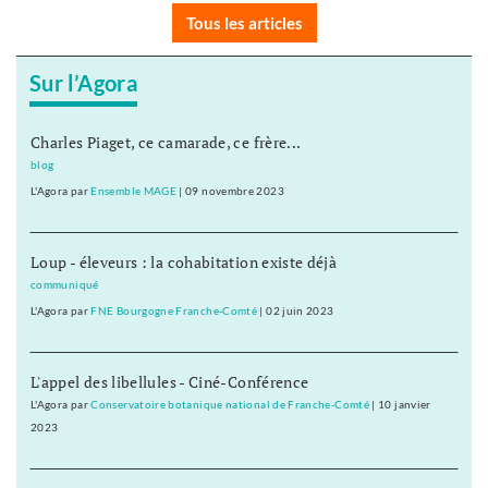
Tous les articles
Sur l’Agora
Charles Piaget, ce camarade, ce frère...
blog
L'Agora
par
Ensemble MAGE
|
09 novembre 2023
Loup - éleveurs : la cohabitation existe déjà
communiqué
L'Agora
par
FNE Bourgogne Franche-Comté
|
02 juin 2023
L'appel des libellules - Ciné-Conférence
L'Agora
par
Conservatoire botanique national de Franche-Comté
|
10 janvier
2023