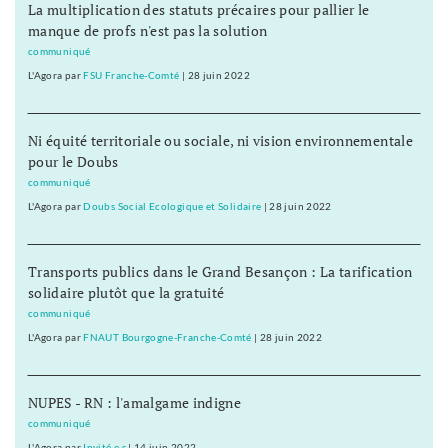
La multiplication des statuts précaires pour pallier le
manque de profs n'est pas la solution
communiqué
L'Agora
par
FSU Franche-Comté
|
28 juin 2022
Ni équité territoriale ou sociale, ni vision environnementale
pour le Doubs
communiqué
L'Agora
par
Doubs Social Ecologique et Solidaire
|
28 juin 2022
Transports publics dans le Grand Besançon : La tarification
solidaire plutôt que la gratuité
communiqué
L'Agora
par
FNAUT Bourgogne-Franche-Comté
|
28 juin 2022
NUPES - RN : l'amalgame indigne
communiqué
L'Agora
par
Invité.e.s
|
14 juin 2022