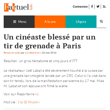
Accéder
facebook
twitter
Flu
au
Connexion
de
contenu
pub
Recherch
lance
Menu
A la une
L'Agora
Un cinéaste blessé par un
tir de grenade à Paris
Revue du web
par
La rédaction
|
26 mai 2016
Résultat : un gros hématome et cinq jours d'ITT
Le réalisateur Joël Labat a été sévèrement touché à la cuisse par
une grenade lacrymogène lancée par un CRS. Celui-ci l’a visé dans
son tir tendu, lors de la manifestation parisienne du 17 mai. Mais
M. Labat et son épouse ont filmé la scène.
Voir sur Reporterre
ici
.
Mot clé : |
loi El Khomri