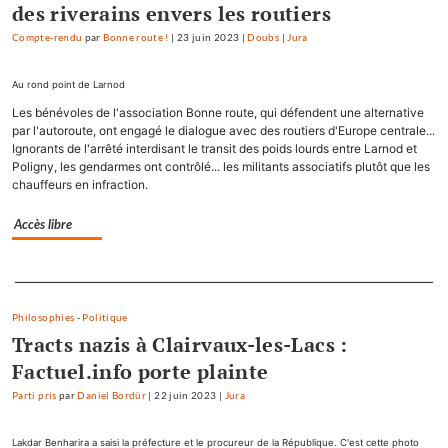
des riverains envers les routiers
Compte-rendu
par
Bonne route !
|
23 juin 2023
|
Doubs
|
Jura
Au rond point de Larnod
Les bénévoles de l'association Bonne route, qui défendent une alternative
par l'autoroute, ont engagé le dialogue avec des routiers d'Europe centrale...
Ignorants de l'arrêté interdisant le transit des poids lourds entre Larnod et
Poligny, les gendarmes ont contrôlé... les militants associatifs plutôt que les
chauffeurs en infraction.
Accès libre
Separateur
Philosophies
-
Politique
Tracts nazis à Clairvaux-les-Lacs :
Factuel.info porte plainte
Parti pris
par
Daniel Bordür
|
22 juin 2023
|
Jura
Lakdar Benharira a saisi la préfecture et le procureur de la République. C'est cette photo