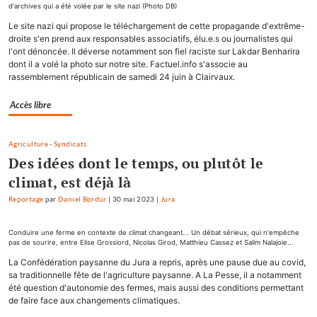
d'archives qui a été volée par le site nazi (Photo DB)
Le site nazi qui propose le téléchargement de cette propagande d'extrême-
droite s'en prend aux responsables associatifs, élu.e.s ou journalistes qui
l'ont dénoncée. Il déverse notamment son fiel raciste sur Lakdar Benharira
dont il a volé la photo sur notre site. Factuel.info s'associe au
rassemblement républicain de samedi 24 juin à Clairvaux.
Accès libre
Agriculture
-
Syndicats
Des idées dont le temps, ou plutôt le
climat, est déjà là
Reportage
par
Daniel Bordür
|
30 mai 2023
|
Jura
Conduire une ferme en contexte de climat changeant... Un débat sérieux, qui n'empêche
pas de sourire, entre Elise Grossiord, Nicolas Girod, Matthieu Cassez et Salim Nalajoie...
La Confédération paysanne du Jura a repris, après une pause due au covid,
sa traditionnelle fête de l'agriculture paysanne. A La Pesse, il a notamment
été question d'autonomie des fermes, mais aussi des conditions permettant
de faire face aux changements climatiques.