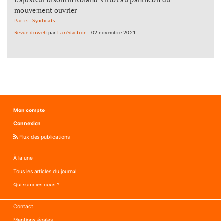
mouvement ouvrier
Partis
-
Syndicats
Revue du web
par
La rédaction
|
02 novembre 2021
Mon compte
Connexion
Flux des publications
À la une
Tous les articles du journal
Qui sommes nous ?
Contact
Mentions légales