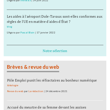
L'Agora
par
Invité.e.s
|
14 juin 2022
Les aides à l'aéroport Dole-Tavaux sont-elles conformes aux
règles de l'UE en matière d'aides d'État ?
blog
L'Agora
par
Pascal Blain
|
17 janvier 2022
Notre sélection
Brèves & revue du web
Pôle Emploi punit les réfractaires au bonheur numérique
Idéologie
Revue du web
par
La rédaction
|
24 décembre 2021
Accusé du meurtre de sa femme devant les assises