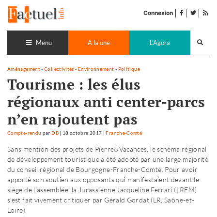
Accéder
facebook
twitter
Flu
au
Connexion
de
contenu
pub
Recherch
lance
Menu
A la une
L'Agora
Aménagement
-
Collectivités
-
Environnement
-
Politique
Tourisme : les élus
régionaux anti center-parcs
n’en rajoutent pas
Compte-rendu
par
DB
|
18 octobre 2017
|
Franche-Comté
Sans mention des projets de Pierre&Vacances, le schéma régional
de développement touristique a été adopté par une large majorité
du conseil régional de Bourgogne-Franche-Comté. Pour avoir
apporté son soutien aux opposants qui manifestaient devant le
siège de l'assemblée, la Jurassienne Jacqueline Ferrari (LREM)
s'est fait vivement critiquer par Gérald Gordat (LR, Saône-et-
Loire).