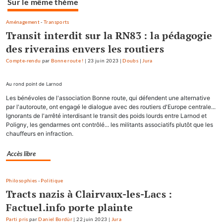
Sur le même thème
Aménagement
-
Transports
Transit interdit sur la RN83 : la pédagogie
des riverains envers les routiers
Compte-rendu
par
Bonne route !
|
23 juin 2023
|
Doubs
|
Jura
Au rond point de Larnod
Les bénévoles de l'association Bonne route, qui défendent une alternative
par l'autoroute, ont engagé le dialogue avec des routiers d'Europe centrale...
Ignorants de l'arrêté interdisant le transit des poids lourds entre Larnod et
Poligny, les gendarmes ont contrôlé... les militants associatifs plutôt que les
chauffeurs en infraction.
Accès libre
Philosophies
-
Politique
Tracts nazis à Clairvaux-les-Lacs :
Factuel.info porte plainte
Parti pris
par
Daniel Bordür
|
22 juin 2023
|
Jura