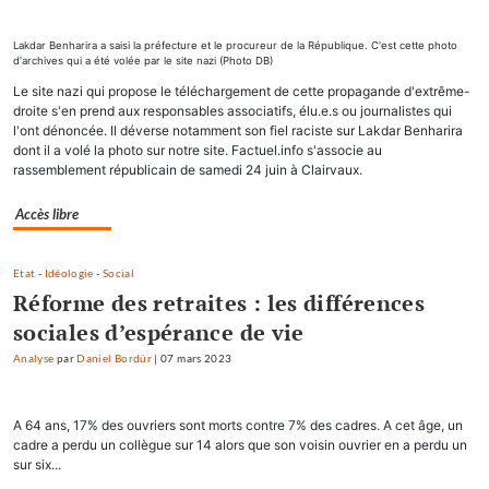
Lakdar Benharira a saisi la préfecture et le procureur de la République. C'est cette photo
d'archives qui a été volée par le site nazi (Photo DB)
Le site nazi qui propose le téléchargement de cette propagande d'extrême-
droite s'en prend aux responsables associatifs, élu.e.s ou journalistes qui
l'ont dénoncée. Il déverse notamment son fiel raciste sur Lakdar Benharira
dont il a volé la photo sur notre site. Factuel.info s'associe au
rassemblement républicain de samedi 24 juin à Clairvaux.
Accès libre
Etat
-
Idéologie
-
Social
Réforme des retraites : les différences
sociales d’espérance de vie
Analyse
par
Daniel Bordür
|
07 mars 2023
A 64 ans, 17% des ouvriers sont morts contre 7% des cadres. A cet âge, un
cadre a perdu un collègue sur 14 alors que son voisin ouvrier en a perdu un
sur six...