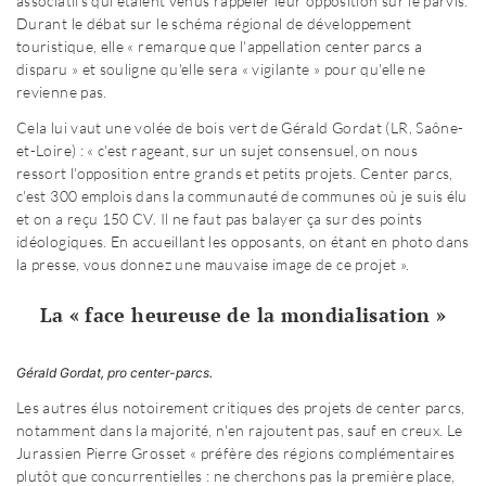
associatifs qui étaient venus rappeler leur opposition sur le parvis.
Durant le débat sur le schéma régional de développement
touristique, elle « remarque que l'appellation center parcs a
disparu » et souligne qu'elle sera « vigilante » pour qu'elle ne
revienne pas.
Cela lui vaut une volée de bois vert de Gérald Gordat (LR, Saône-
et-Loire) : « c'est rageant, sur un sujet consensuel, on nous
ressort l'opposition entre grands et petits projets. Center parcs,
c'est 300 emplois dans la communauté de communes où je suis élu
et on a reçu 150 CV. Il ne faut pas balayer ça sur des points
idéologiques. En accueillant les opposants, on étant en photo dans
la presse, vous donnez une mauvaise image de ce projet ».
La « face heureuse de la mondialisation »
Gérald Gordat, pro center-parcs.
Les autres élus notoirement critiques des projets de center parcs,
notamment dans la majorité, n'en rajoutent pas, sauf en creux. Le
Jurassien Pierre Grosset « préfère des régions complémentaires
plutôt que concurrentielles : ne cherchons pas la première place,