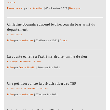
Justice
Revue du web
par
La rédaction
|
09 décembre 2021
|
Besançon
Christine Bouquin suspend le directeur du bras armé du
département
Collectivités
Brève
par
La rédaction
|
03 décembre 2021
|
Doubs
La courte échelle à l'extrême-droite... mine de rien
Idéologie
-
Politique
-
Presse
Brève
par
Daniel Bordür
|
20 novembre 2021
Une pétition contre la privatisation des TER
Collectivités
-
Politique
-
Transports
Brève
par
La rédaction
|
07 novembre 2021