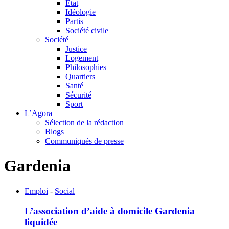
Etat
Idéologie
Partis
Société civile
Société
Justice
Logement
Philosophies
Quartiers
Santé
Sécurité
Sport
L’Agora
Sélection de la rédaction
Blogs
Communiqués de presse
Gardenia
Emploi
-
Social
L’association d’aide à domicile Gardenia
liquidée