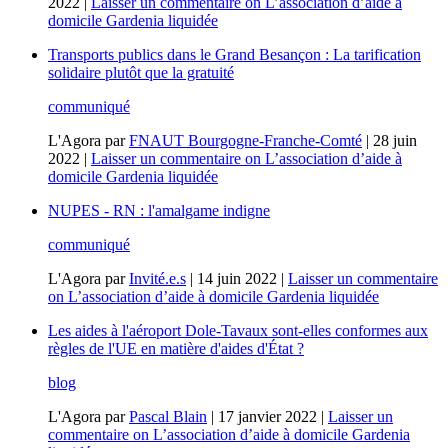
2022
|
Laisser un commentaire
on L’association d’aide à
domicile Gardenia liquidée
Transports publics dans le Grand Besançon : La tarification
solidaire plutôt que la gratuité
communiqué
L'Agora
par
FNAUT Bourgogne-Franche-Comté
|
28 juin
2022
|
Laisser un commentaire
on L’association d’aide à
domicile Gardenia liquidée
NUPES - RN : l'amalgame indigne
communiqué
L'Agora
par
Invité.e.s
|
14 juin 2022
|
Laisser un commentaire
on L’association d’aide à domicile Gardenia liquidée
Les aides à l'aéroport Dole-Tavaux sont-elles conformes aux
règles de l'UE en matière d'aides d'État ?
blog
L'Agora
par
Pascal Blain
|
17 janvier 2022
|
Laisser un
commentaire
on L’association d’aide à domicile Gardenia