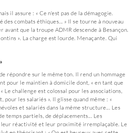
mais il assure : « Ce n'est pas de la démagogie.
 des combats éthiques... » Il se tourne à nouveau
lmer avant que la troupe ADMR descende à Besançon.
isontins ». La charge est lourde. Menaçante. Qui
»
n de répondre sur le même ton. Il rend un hommage
nt pour le maintien à domicile dont, « en tant que
 « Le challenge est colossal pour les associations,
, pour les salariés ». Il glisse quand même : «
évoles et salariés dans la même structure... Les
 de temps partiels, de déplacements... Les
eur réactivité et leur proximité irremplaçable. Le
nclut en théorisant : « On est heureux avec cette