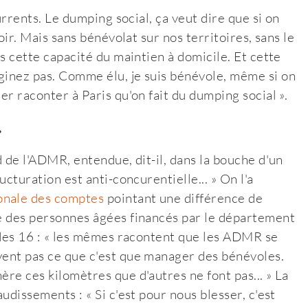
currents. Le dumping social, ça veut dire que si on
noir. Mais sans bénévolat sur nos territoires, sans le
as cette capacité du maintien à domicile. Et cette
ginez pas. Comme élu, je suis bénévole, même si on
er raconter à Paris qu'on fait du dumping social ».
»
d de l'ADMR, entendue, dit-il, dans la bouche d'un
ucturation est anti-concurentielle... » On l'a
onale des comptes
pointant une différence de
le des personnes âgées financés par le département
f des 16 : « les mêmes racontent que les ADMR se
vent pas ce que c'est que manager des bénévoles.
ère ces kilomètres que d'autres ne font pas... » La
audissements : « Si c'est pour nous blesser, c'est