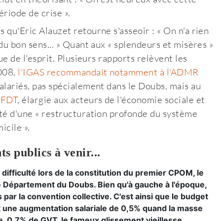
riode de crise ».
 qu'Eric Alauzet retourne s'asseoir : « On n'a rien
 du bon sens... » Quant aux « splendeurs et misères »
vue de l'esprit. Plusieurs rapports relèvent les
2008,
l'IGAS recommandait notamment à l'ADMR
salariés, pas spécialement dans le Doubs, mais au
CFDT
, élargie aux acteurs de l'économie sociale et
sité d'une « restructuration profonde du système
icile ».
s publics à venir...
 difficulté lors de la constitution du premier CPOM, le
le Département du Doubs. Bien qu'à gauche à l'époque,
s par la convention collective. C'est ainsi que le budget
oit une augmentation salariale de 0,5% quand la masse
che, 0,7% de GVT, le fameux glissement vieillesse