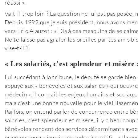
réussi ».
Va-t-il trop loin ? La question ne lui est pas posée, 
Depuis 1992 que je suis président, nous avons mené
vers Eric Alauzet : « Dis à ces mesquins de se ca
Ne te laisse pas agrafer les oreilles par tes amis b
vise-t-il ?
« Les salariés, c'est splendeur et misère 
Lui succédant à la tribune, le député se garde bie
appuyé aux « bénévoles et aux salariés » qui oeuvre
médecin », il connaît les enjeux humains et sociaux.
mais c'est une bonne nouvelle pour le vieillissement
Parfois, on entend parler de concurrence entre bén
salariés, c'est splendeur et misère, il y a beaucoup
bénévoles rendent des services déterminants avec l
privé ne pourra jamais répondre à ce défi... » Il co