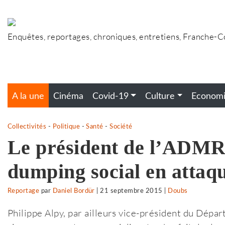
Accéder
au
contenu
Enquêtes, reportages, chroniques, entretiens, Franche-
A la une
Cinéma
Covid-19
Culture
Econom
Collectivités
-
Politique
-
Santé
-
Société
Le président de l’ADMR
dumping social en attaq
Reportage
par
Daniel Bordür
|
21 septembre 2015
|
Doubs
Philippe Alpy, par ailleurs vice-président du Dépa