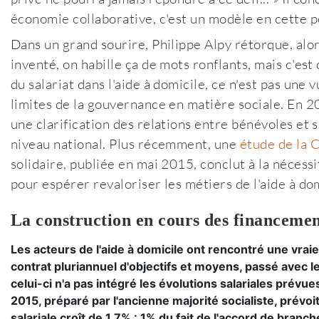
économie collaborative, c'est un modèle en cette pé
Dans un grand sourire, Philippe Alpy rétorque, alors
inventé, on habille ça de mots ronflants, mais c'est
du salariat dans l'aide à domicile, ce n'est pas une 
limites de la gouvernance en matière sociale. En 
une clarification des relations entre bénévoles et 
niveau national. Plus récemment, une
étude de la 
solidaire, publiée en mai 2015, conclut à la néces
pour espérer revaloriser les métiers de l'aide à dom
La construction en cours des financement
Les acteurs de l'aide à domicile ont rencontré une vraie
contrat pluriannuel d'objectifs et moyens, passé avec 
celui-ci n'a pas intégré les évolutions salariales prévue
2015, préparé par l'ancienne majorité socialiste, prév
salariale croît de 1,7% : 1% du fait de l'accord de bran