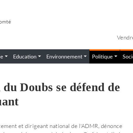
Comté
Vendr
ie
Education
Environnement
Politique
Soci
 du Doubs se défend de
uant
rtement et dirigeant national de l'ADMR, dénonce