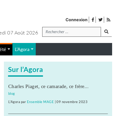
facebook
twitter
Fl
Connexion
de
Recherche
pub
edi 07 Août 2026
lanc
été
L’Agora
Sur l’Agora
Charles Piaget, ce camarade, ce frère...
blog
L'Agora
par
Ensemble MAGE
|
09 novembre 2023