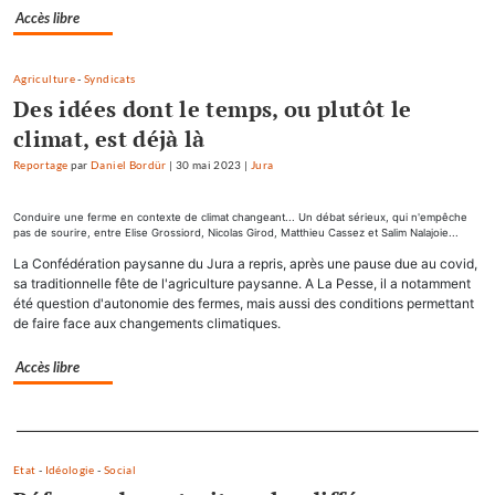
Accès libre
Agriculture
-
Syndicats
Des idées dont le temps, ou plutôt le
climat, est déjà là
Reportage
par
Daniel Bordür
|
30 mai 2023
|
Jura
Conduire une ferme en contexte de climat changeant... Un débat sérieux, qui n'empêche
pas de sourire, entre Elise Grossiord, Nicolas Girod, Matthieu Cassez et Salim Nalajoie...
La Confédération paysanne du Jura a repris, après une pause due au covid,
sa traditionnelle fête de l'agriculture paysanne. A La Pesse, il a notamment
été question d'autonomie des fermes, mais aussi des conditions permettant
de faire face aux changements climatiques.
Accès libre
Separateur
Etat
-
Idéologie
-
Social