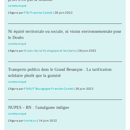
communiqué
L'Agora
par
FSU Franche-Comté
|
28 juin 2022
Ni équité territoriale ou sociale, ni vision environnementale pour
le Doubs
communiqué
L'Agora
par
Doubs Social Ecologique et Solidaire
|
28 juin 2022
Transports publics dans le Grand Besançon : La tarification
solidaire plutôt que la gratuité
communiqué
L'Agora
par
FNAUT Bourgogne-Franche-Comté
|
28 juin 2022
NUPES - RN : l'amalgame indigne
communiqué
L'Agora
par
Invité.e.s
|
14 juin 2022