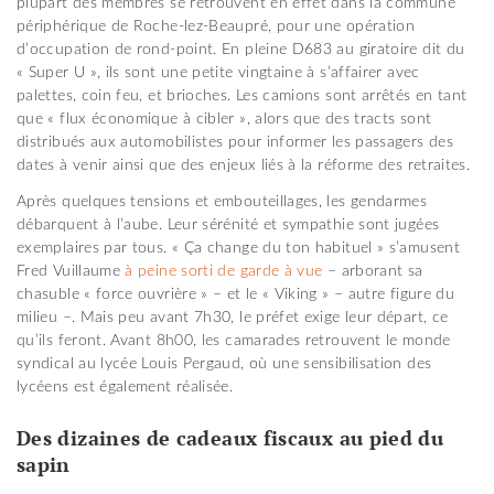
plupart des membres se retrouvent en effet dans la commune
périphérique de Roche-lez-Beaupré, pour une opération
d’occupation de rond-point. En pleine D683 au giratoire dit du
« Super U », ils sont une petite vingtaine à s’affairer avec
palettes, coin feu, et brioches. Les camions sont arrêtés en tant
que « flux économique à cibler », alors que des tracts sont
distribués aux automobilistes pour informer les passagers des
dates à venir ainsi que des enjeux liés à la réforme des retraites.
Après quelques tensions et embouteillages, les gendarmes
débarquent à l’aube. Leur sérénité et sympathie sont jugées
exemplaires par tous. « Ça change du ton habituel » s’amusent
Fred Vuillaume
à peine sorti de garde à vue
– arborant sa
chasuble « force ouvrière » – et le « Viking » – autre figure du
milieu –. Mais peu avant 7h30, le préfet exige leur départ, ce
qu’ils feront. Avant 8h00, les camarades retrouvent le monde
syndical au lycée Louis Pergaud, où une sensibilisation des
lycéens est également réalisée.
Des dizaines de cadeaux fiscaux au pied du
sapin