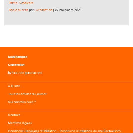
Partis
-
Syndicats
Revue du web
par
La rédaction
|
02 novembre 2021
Mon compte
Connexion
Flux des publications
À la une
Tous les articles du journal
Qui sommes nous ?
Contact
Mentions légales
Conditions Générales d’Utilisation – Conditions d’utilisation du site Factuel.info