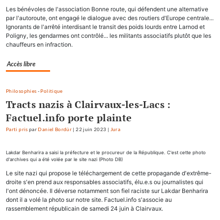
Les bénévoles de l'association Bonne route, qui défendent une alternative
par l'autoroute, ont engagé le dialogue avec des routiers d'Europe centrale...
Ignorants de l'arrêté interdisant le transit des poids lourds entre Larnod et
Poligny, les gendarmes ont contrôlé... les militants associatifs plutôt que les
chauffeurs en infraction.
Accès libre
Philosophies
-
Politique
Tracts nazis à Clairvaux-les-Lacs :
Factuel.info porte plainte
Parti pris
par
Daniel Bordür
|
22 juin 2023
|
Jura
Lakdar Benharira a saisi la préfecture et le procureur de la République. C'est cette photo
d'archives qui a été volée par le site nazi (Photo DB)
Le site nazi qui propose le téléchargement de cette propagande d'extrême-
droite s'en prend aux responsables associatifs, élu.e.s ou journalistes qui
l'ont dénoncée. Il déverse notamment son fiel raciste sur Lakdar Benharira
dont il a volé la photo sur notre site. Factuel.info s'associe au
rassemblement républicain de samedi 24 juin à Clairvaux.