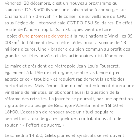
Vendredi 20 décembre, c’est un nouveau programme qui
s’amorce. Dès 9h00 ils sont une soixantaine à converger sur
Chamars afin « d’envahir » le conseil de surveillance du CHU,
sous l’égide de l’intersyndicale CGT-FO-FSU-Solidaires. En effet
le site de l’ancien hôpital Saint-Jacques vient de faire
l’objet
d’une promesse de vente
à la multinationale Vinci, les 35
000 m² du bâtiment devant être cédés pour la somme de 18
millions d’euros. Une « braderie du bien commun au profit des
grandes sociétés privées et des actionnaires » ici dénoncée.
Le maire et président de Métropole Jean-Louis Fousseret,
également à la tête de cet organe, semble visiblement peu
apprécier ce « trouble » et requiert rapidement la sortie des
perturbateurs. Mais l’exposition du mécontentement durera une
vingtaine de minutes, en abordant aussi la question de la
réforme des retraites. La journée se poursuit, par une opération
« gratuité » au péage de Besançon-Valentin entre 16h30 et
18h00. L’occasion de renouer avec un rituel populaire,
permettant aussi de glaner quelques contributions afin de
soutenir « l’effort de guerre. »
Le samedi à 14h00, Gilets jaunes et syndicats se retrouvent