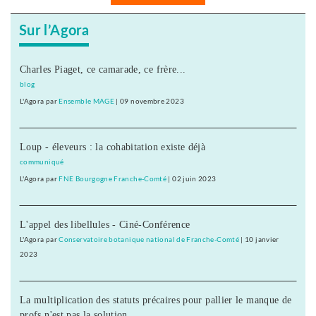
Sur l’Agora
Charles Piaget, ce camarade, ce frère...
blog
L'Agora
par
Ensemble MAGE
|
09 novembre 2023
Loup - éleveurs : la cohabitation existe déjà
communiqué
L'Agora
par
FNE Bourgogne Franche-Comté
|
02 juin 2023
L'appel des libellules - Ciné-Conférence
L'Agora
par
Conservatoire botanique national de Franche-Comté
|
10 janvier
2023
La multiplication des statuts précaires pour pallier le manque de
profs n'est pas la solution