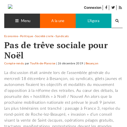
Accéder
facebook
twitter
Flu
au
Connexion
de
contenu
Recherch
pub
lance
Menu
A la une
L'Agora
Economie
-
Politique
-
Société civile
-
Syndicats
Pas de trêve sociale pour
Noël
Compte-rendu
par
Toufik-de-Planoise
|
26 décembre 2019
|
Besançon
La discussion était animée lors de l’assemblée générale du
mercredi 18 décembre à Besançon, où syndicats, gilets jaunes et
autonomes fixaient les objectifs et modalités du mouvement
d’opposition à la réforme des retraites. Au cœur des débats, la
poursuite des « hostilités » à Noël / Nouvel An alors que la
prochaine mobilisation nationale est prévue le jeudi 9 janvier.
Les plus téméraires ont tranché : passage à France 3, reprise du
rond-point de Roche-lez-Beaupré, « invasion » d’un conseil
visant la vente de Saint-Jacques, opérations péages gratuits,
tractages, manifestations, protestations devant les grandes