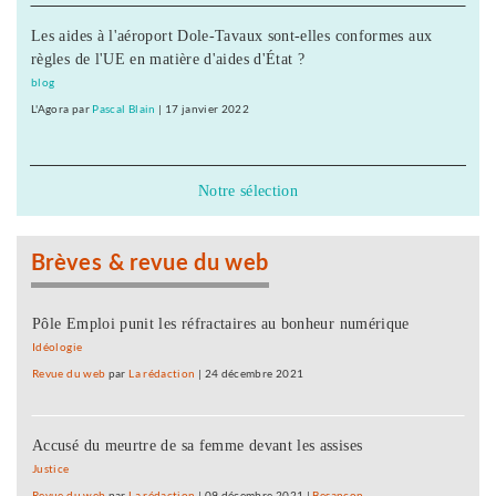
Les aides à l'aéroport Dole-Tavaux sont-elles conformes aux
règles de l'UE en matière d'aides d'État ?
blog
L'Agora
par
Pascal Blain
|
17 janvier 2022
Notre sélection
Brèves & revue du web
Pôle Emploi punit les réfractaires au bonheur numérique
Idéologie
Revue du web
par
La rédaction
|
24 décembre 2021
Accusé du meurtre de sa femme devant les assises
Justice
Revue du web
par
La rédaction
|
09 décembre 2021
|
Besançon