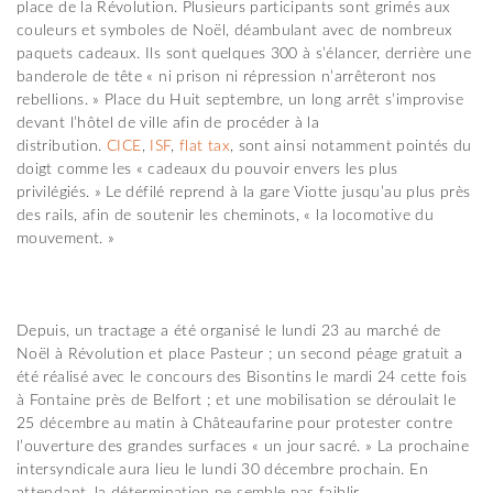
place de la Révolution. Plusieurs participants sont grimés aux
couleurs et symboles de Noël, déambulant avec de nombreux
paquets cadeaux. Ils sont quelques 300 à s’élancer, derrière une
banderole de tête « ni prison ni répression n’arrêteront nos
rebellions. » Place du Huit septembre, un long arrêt s’improvise
devant l’hôtel de ville afin de procéder à la
distribution.
CICE
,
ISF
,
flat tax
, sont ainsi notamment pointés du
doigt comme les « cadeaux du pouvoir envers les plus
privilégiés. » Le défilé reprend à la gare Viotte jusqu’au plus près
des rails, afin de soutenir les cheminots, « la locomotive du
mouvement. »
Depuis, un tractage a été organisé le lundi 23 au marché de
Noël à Révolution et place Pasteur ; un second péage gratuit a
été réalisé avec le concours des Bisontins le mardi 24 cette fois
à Fontaine près de Belfort ; et une mobilisation se déroulait le
25 décembre au matin à Châteaufarine pour protester contre
l’ouverture des grandes surfaces « un jour sacré. » La prochaine
intersyndicale aura lieu le lundi 30 décembre prochain. En
attendant, la détermination ne semble pas faiblir.