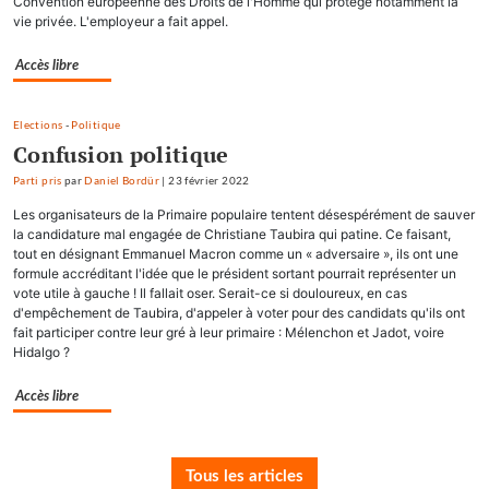
Convention européenne des Droits de l'Homme qui protège notamment la
vie privée. L'employeur a fait appel.
Accès libre
Elections
-
Politique
Confusion politique
Parti pris
par
Daniel Bordür
|
23 février 2022
Les organisateurs de la Primaire populaire tentent désespérément de sauver
la candidature mal engagée de Christiane Taubira qui patine. Ce faisant,
tout en désignant Emmanuel Macron comme un « adversaire », ils ont une
formule accréditant l'idée que le président sortant pourrait représenter un
vote utile à gauche ! Il fallait oser. Serait-ce si douloureux, en cas
d'empêchement de Taubira, d'appeler à voter pour des candidats qu'ils ont
fait participer contre leur gré à leur primaire : Mélenchon et Jadot, voire
Hidalgo ?
Accès libre
Tous les articles