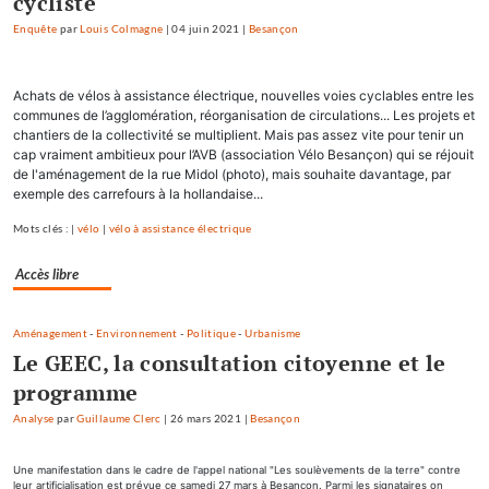
cycliste
Enquête
par
Louis Colmagne
|
04 juin 2021
|
Besançon
Achats de vélos à assistance électrique, nouvelles voies cyclables entre les
communes de l’agglomération, réorganisation de circulations... Les projets et
chantiers de la collectivité se multiplient. Mais pas assez vite pour tenir un
cap vraiment ambitieux pour l’AVB (association Vélo Besançon) qui se réjouit
de l'aménagement de la rue Midol (photo), mais souhaite davantage, par
exemple des carrefours à la hollandaise...
Mots clés : |
vélo
|
vélo à assistance électrique
Accès libre
Aménagement
-
Environnement
-
Politique
-
Urbanisme
Le GEEC, la consultation citoyenne et le
programme
Analyse
par
Guillaume Clerc
|
26 mars 2021
|
Besançon
Une manifestation dans le cadre de l'appel national "Les soulèvements de la terre" contre
leur artificialisation est prévue ce samedi 27 mars à Besançon. Parmi les signataires on