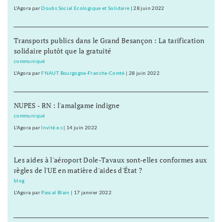
L'Agora
par
Doubs Social Ecologique et Solidaire
|
28 juin 2022
Transports publics dans le Grand Besançon : La tarification
solidaire plutôt que la gratuité
communiqué
L'Agora
par
FNAUT Bourgogne-Franche-Comté
|
28 juin 2022
NUPES - RN : l'amalgame indigne
communiqué
L'Agora
par
Invité.e.s
|
14 juin 2022
Les aides à l'aéroport Dole-Tavaux sont-elles conformes aux
règles de l'UE en matière d'aides d'État ?
blog
L'Agora
par
Pascal Blain
|
17 janvier 2022