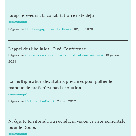
Loup - éleveurs : la cohabitation existe déjà
communiqué
L'Agora
par
FNE Bourgogne Franche-Comté
|
02 juin 2023
L'appel des libellules - Ciné-Conférence
L'Agora
par
Conservatoire botanique national de Franche-Comté
|
10 janvier
2023
La multiplication des statuts précaires pour pallier le
manque de profs n'est pas la solution
communiqué
L'Agora
par
FSU Franche-Comté
|
28 juin 2022
Ni équité territoriale ou sociale, ni vision environnementale
pour le Doubs
communiqué