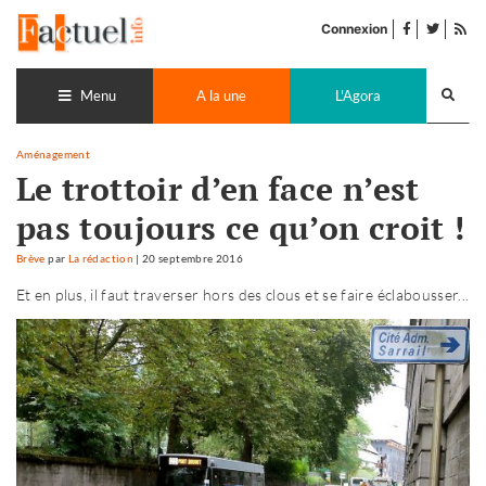
Accéder
facebook
twitter
Flu
au
Connexion
de
contenu
pub
Recherch
lance
Menu
A la une
L'Agora
Aménagement
Le trottoir d’en face n’est
pas toujours ce qu’on croit !
Brève
par
La rédaction
|
20 septembre 2016
Et en plus, il faut traverser hors des clous et se faire éclabousser...