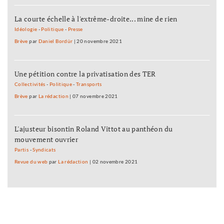
La courte échelle à l'extrême-droite... mine de rien
Idéologie
-
Politique
-
Presse
Brève
par
Daniel Bordür
|
20 novembre 2021
Une pétition contre la privatisation des TER
Collectivités
-
Politique
-
Transports
Brève
par
La rédaction
|
07 novembre 2021
L'ajusteur bisontin Roland Vittot au panthéon du
mouvement ouvrier
Partis
-
Syndicats
Revue du web
par
La rédaction
|
02 novembre 2021