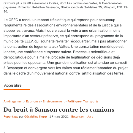
retrouve plus de 60 associations locales, dont Les Jardins des Vaîtes, la Confédération
paysanne, Extinction Rebellion Besançon, l'Union syndicale Solidaires 25, Mirapam, FNE 25-
90.
Le GEEC a rendu un rapport très critique qui reprend pour beaucoup
l’argumentaire des associations environnementales et de la justice qui a
stoppé les travaux. Mais il ouvre aussi la voie à une urbanisation moins
importante d’un secteur préservé, ce qui correspond au programme de la
municipalité EELV, qui souhaite revisiter l’écoquartier, mais pas abandonner
la construction de logements aux Vaîtes. Une consultation numérique est
lancée, une conférence citoyenne suivra. Processus scientifique et
démocratique pour la mairie, procédé de légitimation de décisions déjà
prises pour les opposants. Une grande mobilisation est attendue ce samedi
à Besançon et convergera vers les Vaîtes pour réclamer l’abandon du projet
dans le cadre d’un mouvement national contre l’artificialisation des terres.
Accès libre
Aménagement
-
Economie
-
Environnement
-
Politique
-
Transports
Du bruit à Samson contre les camions
Reportage
par
Géraldine Kopp
|
19 mars 2021
|
Besançon
|
Jura