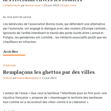
Compte-rendu
par
Bonne route !
|
23 juin 2023
|
Doubs
|
Jura
Au rond point de Larnod
Les bénévoles de l'association Bonne route, qui défendent une alternative
par l'autoroute, ont engagé le dialogue avec des routiers d'Europe centrale...
Ignorants de l'arrêté interdisant le transit des poids lourds entre Larnod et
Poligny, les gendarmes ont contrôlé... les militants associatifs plutôt que les
chauffeurs en infraction.
Accès libre
Urbanisme
Remplaçons les ghettos par des villes
Tribune
par
Karim Bouhassoun
|
11 mai 2022
L'auteur de l'essai « Que veut la banlieue ? Manifeste pour en finir avec une
injustice française », propose de « réaménager le territoire des banlieues
tout comme on a reconstruit des villes-centre à la Libération ».