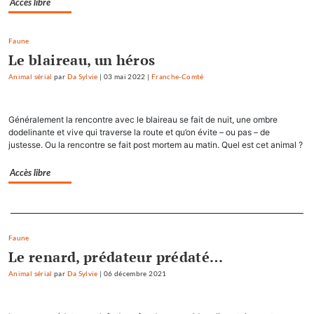
Accès libre
Faune
Le blaireau, un héros
Animal sérial
par
Da Sylvie
|
03 mai 2022
|
Franche-Comté
Généralement la rencontre avec le blaireau se fait de nuit, une ombre
dodelinante et vive qui traverse la route et qu’on évite – ou pas – de
justesse. Ou la rencontre se fait post mortem au matin. Quel est cet animal ?
Accès libre
Separateur
Faune
Le renard, prédateur prédaté…
Animal sérial
par
Da Sylvie
|
06 décembre 2021