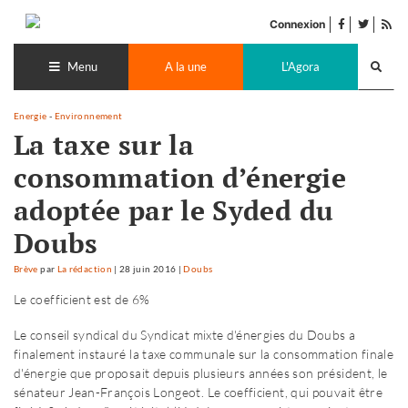
Accéder
facebook
twitter
Flu
au
Connexion
de
contenu
Recherch
pub
lance
Menu
A la une
L'Agora
Energie
-
Environnement
La taxe sur la
consommation d’énergie
adoptée par le Syded du
Doubs
Brève
par
La rédaction
|
28 juin 2016
|
Doubs
Le coefficient est de 6%
Le conseil syndical du Syndicat mixte d'énergies du Doubs a
finalement instauré la taxe communale sur la consommation finale
d'énergie que proposait depuis plusieurs années son président, le
sénateur Jean-François Longeot. Le coefficient, qui pouvait être