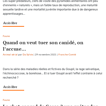
Les super prédateurs, clefs de voûte des pyramides alimentaires ont peu
d'ennemis « naturels », mais un faible taux de reproduction, une maturité
sexuelle tardive et une mortalité juvénile importante due à de dangereux
apprentissages...
Accès libre
Faune
Quand on veut tuer son canidé, on
l’accuse…
Animal sérial
par
Da Sylvie
|
29 novembre 2021
|
Franche-Comté
Dans la série des maladies réelles et fictives du Goupil, la rage selvatique,
l'échinococcose, la boreliose... Et si tuer Goupil avait l'effet contraire à celui
recherché ?
Accès libre
Faune