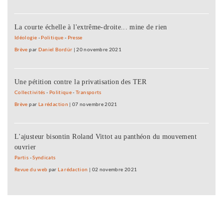
La courte échelle à l'extrême-droite... mine de rien
Idéologie
-
Politique
-
Presse
Brève
par
Daniel Bordür
|
20 novembre 2021
Une pétition contre la privatisation des TER
Collectivités
-
Politique
-
Transports
Brève
par
La rédaction
|
07 novembre 2021
L'ajusteur bisontin Roland Vittot au panthéon du mouvement
ouvrier
Partis
-
Syndicats
Revue du web
par
La rédaction
|
02 novembre 2021