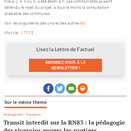
fixé à 2, 4, 6 ou 8, a été établi à 6. Les communistes avaient
défendu le rejet du projet, à tout le moins la consultation
préalable des communes.
Voir les arguments des uns et des autres
ici
.
Mot clé : |
TFCE
Newsletter
Lisez la Lettre de Factuel
ABONNEZ-VOUS À LA
NEWSLETTER !
Sur le même thème
Aménagement
-
Transports
Transit interdit sur la RN83 : la pédagogie
des riverains envers les routiers