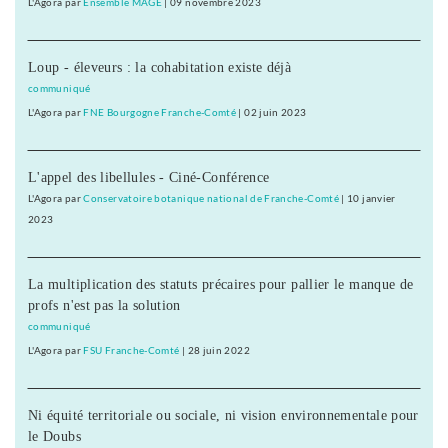
L'Agora
par
Ensemble MAGE
|
09 novembre 2023
Loup - éleveurs : la cohabitation existe déjà
communiqué
L'Agora
par
FNE Bourgogne Franche-Comté
|
02 juin 2023
L'appel des libellules - Ciné-Conférence
L'Agora
par
Conservatoire botanique national de Franche-Comté
|
10 janvier
2023
La multiplication des statuts précaires pour pallier le manque de
profs n'est pas la solution
communiqué
L'Agora
par
FSU Franche-Comté
|
28 juin 2022
Ni équité territoriale ou sociale, ni vision environnementale pour
le Doubs