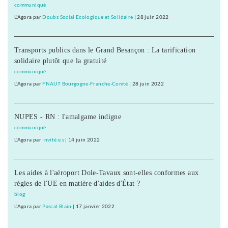
communiqué
L'Agora
par
Doubs Social Ecologique et Solidaire
|
28 juin 2022
Transports publics dans le Grand Besançon : La tarification
solidaire plutôt que la gratuité
communiqué
L'Agora
par
FNAUT Bourgogne-Franche-Comté
|
28 juin 2022
NUPES - RN : l'amalgame indigne
communiqué
L'Agora
par
Invité.e.s
|
14 juin 2022
Les aides à l'aéroport Dole-Tavaux sont-elles conformes aux
règles de l'UE en matière d'aides d'État ?
blog
L'Agora
par
Pascal Blain
|
17 janvier 2022