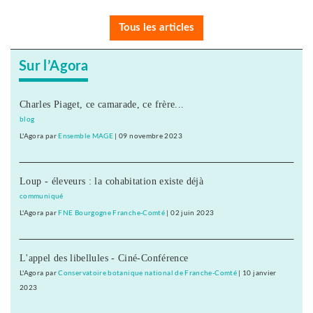
Tous les articles
Sur l’Agora
Charles Piaget, ce camarade, ce frère...
blog
L'Agora
par
Ensemble MAGE
|
09 novembre 2023
Loup - éleveurs : la cohabitation existe déjà
communiqué
L'Agora
par
FNE Bourgogne Franche-Comté
|
02 juin 2023
L'appel des libellules - Ciné-Conférence
L'Agora
par
Conservatoire botanique national de Franche-Comté
|
10 janvier
2023