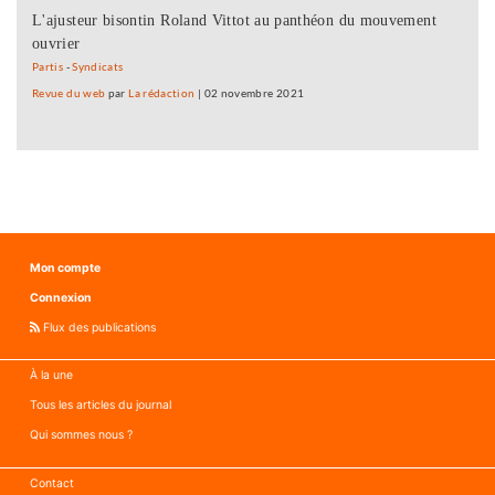
L'ajusteur bisontin Roland Vittot au panthéon du mouvement
ouvrier
Partis
-
Syndicats
Revue du web
par
La rédaction
|
02 novembre 2021
Mon compte
Connexion
Flux des publications
À la une
Tous les articles du journal
Qui sommes nous ?
Contact