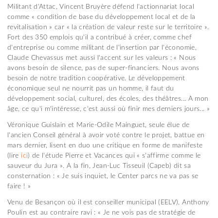
Militant d'Attac, Vincent Bruyère défend l'actionnariat local
comme « condition de base du développement local et de la
revitalisation » car « la création de valeur reste sur le territoire ».
Fort des 350 emplois qu'il a contribué à créer, comme chef
d'entreprise ou comme militant de l'insertion par l'économie,
Claude Chevassus met aussi l'accent sur les valeurs : « Nous
avons besoin de silence, pas de super-financiers. Nous avons
besoin de notre tradition coopérative. Le développement
économique seul ne nourrit pas un homme, il faut du
développement social, culturel, des écoles, des théâtres... A mon
âge, ce qu'i m'intéresse, c'est aussi où finir mes derniers jours... »
Véronique Guislain et Marie-Odile Mainguet, seule élue de
l'ancien Conseil général à avoir voté contre le projet, battue en
mars dernier, lisent en duo une critique en forme de manifeste
(lire
ici
) de l'étude Pierre et Vacances qui « s'affirme comme le
sauveur du Jura ». A la fin, Jean-Luc Tisseuil (Capeb) dit sa
consternation : « Je suis inquiet, le Center parcs ne va pas se
faire ! »
Venu de Besançon où il est conseiller municipal (EELV), Anthony
Poulin est au contraire ravi : « Je ne vois pas de stratégie de