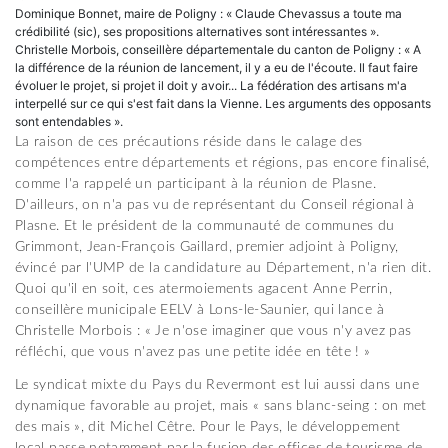
Dominique Bonnet, maire de Poligny : « Claude Chevassus a toute ma
crédibilité (sic), ses propositions alternatives sont intéressantes ».
Christelle Morbois, conseillère départementale du canton de Poligny : « A
la différence de la réunion de lancement, il y a eu de l'écoute. Il faut faire
évoluer le projet, si projet il doit y avoir... La fédération des artisans m'a
interpellé sur ce qui s'est fait dans la Vienne. Les arguments des opposants
sont entendables ».
La raison de ces précautions réside dans le calage des
compétences entre départements et régions, pas encore finalisé,
comme l'a rappelé un participant à la réunion de Plasne.
D'ailleurs, on n'a pas vu de représentant du Conseil régional à
Plasne. Et le président de la communauté de communes du
Grimmont, Jean-François Gaillard, premier adjoint à Poligny,
évincé par l'UMP de la candidature au Département, n'a rien dit.
Quoi qu'il en soit, ces atermoiements agacent Anne Perrin,
conseillère municipale EELV à Lons-le-Saunier, qui lance à
Christelle Morbois : « Je n'ose imaginer que vous n'y avez pas
réfléchi, que vous n'avez pas une petite idée en tête ! »
Le syndicat mixte du Pays du Revermont est lui aussi dans une
dynamique favorable au projet, mais « sans blanc-seing : on met
des mais », dit Michel Cêtre. Pour le Pays, le développement
local passe notamment par la fusion des offices de tourisme de