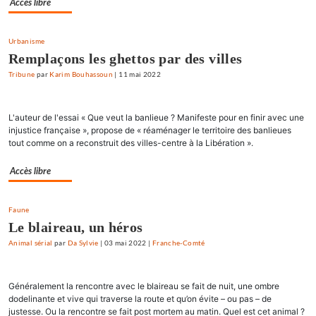
Accès libre
Urbanisme
Remplaçons les ghettos par des villes
Tribune
par
Karim Bouhassoun
|
11 mai 2022
L'auteur de l'essai « Que veut la banlieue ? Manifeste pour en finir avec une
injustice française », propose de « réaménager le territoire des banlieues
tout comme on a reconstruit des villes-centre à la Libération ».
Accès libre
Faune
Le blaireau, un héros
Animal sérial
par
Da Sylvie
|
03 mai 2022
|
Franche-Comté
Généralement la rencontre avec le blaireau se fait de nuit, une ombre
dodelinante et vive qui traverse la route et qu’on évite – ou pas – de
justesse. Ou la rencontre se fait post mortem au matin. Quel est cet animal ?