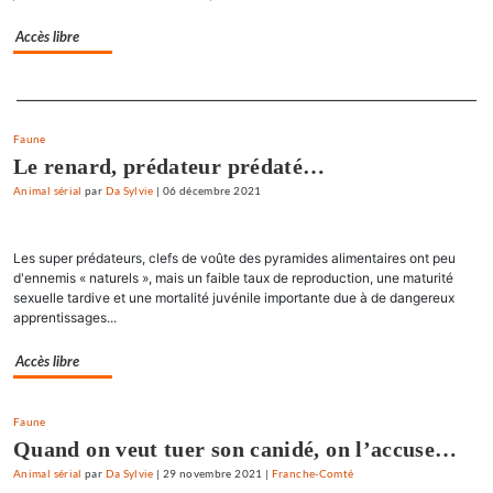
Accès libre
Separateur
Faune
Le renard, prédateur prédaté…
Animal sérial
par
Da Sylvie
|
06 décembre 2021
Les super prédateurs, clefs de voûte des pyramides alimentaires ont peu
d'ennemis « naturels », mais un faible taux de reproduction, une maturité
sexuelle tardive et une mortalité juvénile importante due à de dangereux
apprentissages...
Accès libre
Faune
Quand on veut tuer son canidé, on l’accuse…
Animal sérial
par
Da Sylvie
|
29 novembre 2021
|
Franche-Comté