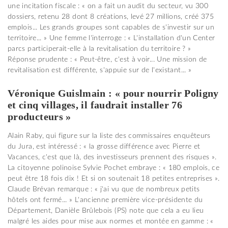
une incitation fiscale : « on a fait un audit du secteur, vu 300
dossiers, retenu 28 dont 8 créations, levé 27 millions, créé 375
emplois... Les grands groupes sont capables de s'investir sur un
territoire... » Une femme l'interroge : « L'installation d'un Center
parcs participerait-elle à la revitalisation du territoire ? »
Réponse prudente : « Peut-être, c'est à voir... Une mission de
revitalisation est différente, s'appuie sur de l'existant... »
Véronique Guislmain : « pour nourrir Poligny
et cinq villages, il faudrait installer 76
producteurs »
Alain Raby, qui figure sur la liste des commissaires enquêteurs
du Jura, est intéressé : « la grosse différence avec Pierre et
Vacances, c'est que là, des investisseurs prennent des risques ».
La citoyenne polinoise Sylvie Pochet embraye : « 180 emplois, ce
peut être 18 fois dix ! Et si on soutenait 18 petites entreprises ».
Claude Brévan remarque : « j'ai vu que de nombreux petits
hôtels ont fermé... » L'ancienne première vice-présidente du
Département, Danièle Brûlebois (PS) note que cela a eu lieu
malgré les aides pour mise aux normes et montée en gamme : «