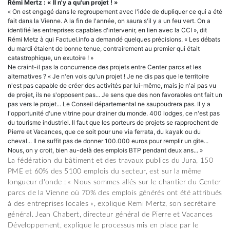
Rémi Mertz : « Il n'y a qu'un projet ! »
« On est engagé dans le regroupement avec l'idée de dupliquer ce qui a été
fait dans la Vienne. A la fin de l'année, on saura s'il y a un feu vert. On a
identifié les entreprises capables d'intervenir, en lien avec la CCI », dit
Rémi Metz à qui Factuel.info a demandé quelques précisions. « Les débats
du mardi étaient de bonne tenue, contrairement au premier qui était
catastrophique, un exutoire ! »
Ne craint-il pas la concurrence des projets entre Center parcs et les
alternatives ? « Je n'en vois qu'un projet ! Je ne dis pas que le territoire
n'est pas capable de créer des activités par lui-même, mais je n'ai pas vu
de projet, ils ne s'opposent pas... Je sens que des non favorables ont fait un
pas vers le projet... Le Conseil départemental ne saupoudrera pas. Il y a
l'opportunité d'une vitrine pour drainer du monde. 400 lodges, ce n'est pas
du tourisme industriel. Il faut que les porteurs de projets se rapprochent de
Pierre et Vacances, que ce soit pour une via ferrata, du kayak ou du
cheval... Il ne suffit pas de donner 100.000 euros pour remplir un gîte...
Nous, on y croit, bien au-delà des emplois BTP pendant deux ans... »
La fédération du bâtiment et des travaux publics du Jura, 150
PME et 60% des 5100 emplois du secteur, est sur la même
longueur d'onde : « Nous sommes allés sur le chantier du Center
parcs de la Vienne où 70% des emplois générés ont été attribués
à des entreprises locales », explique Remi Mertz, son secrétaire
général. Jean Chabert, directeur général de Pierre et Vacances
Développement, explique le processus mis en place par le