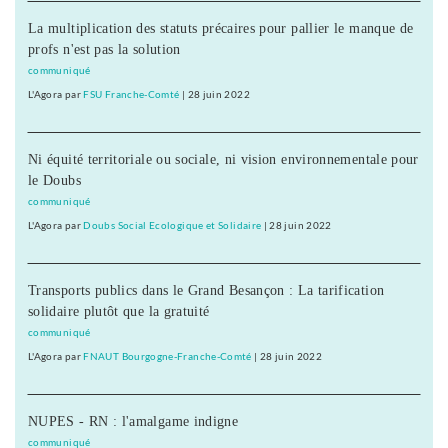
La multiplication des statuts précaires pour pallier le manque de
profs n'est pas la solution
communiqué
L'Agora
par
FSU Franche-Comté
|
28 juin 2022
Ni équité territoriale ou sociale, ni vision environnementale pour
le Doubs
communiqué
L'Agora
par
Doubs Social Ecologique et Solidaire
|
28 juin 2022
Transports publics dans le Grand Besançon : La tarification
solidaire plutôt que la gratuité
communiqué
L'Agora
par
FNAUT Bourgogne-Franche-Comté
|
28 juin 2022
NUPES - RN : l'amalgame indigne
communiqué