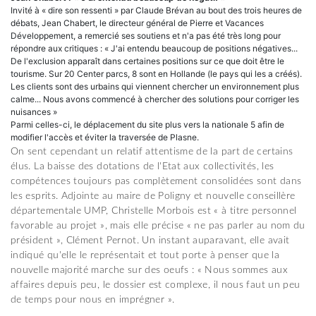
Invité à « dire son ressenti » par Claude Brévan au bout des trois heures de
débats, Jean Chabert, le directeur général de Pierre et Vacances
Développement, a remercié ses soutiens et n'a pas été très long pour
répondre aux critiques : « J'ai entendu beaucoup de positions négatives...
De l'exclusion apparaît dans certaines positions sur ce que doit être le
tourisme. Sur 20 Center parcs, 8 sont en Hollande (le pays qui les a créés).
Les clients sont des urbains qui viennent chercher un environnement plus
calme... Nous avons commencé à chercher des solutions pour corriger les
nuisances »
Parmi celles-ci, le déplacement du site plus vers la nationale 5 afin de
modifier l'accès et éviter la traversée de Plasne.
On sent cependant un relatif attentisme de la part de certains
élus. La baisse des dotations de l'Etat aux collectivités, les
compétences toujours pas complètement consolidées sont dans
les esprits. Adjointe au maire de Poligny et nouvelle conseillère
départementale UMP, Christelle Morbois est « à titre personnel
favorable au projet », mais elle précise « ne pas parler au nom du
président », Clément Pernot. Un instant auparavant, elle avait
indiqué qu'elle le représentait et tout porte à penser que la
nouvelle majorité marche sur des oeufs : « Nous sommes aux
affaires depuis peu, le dossier est complexe, il nous faut un peu
de temps pour nous en imprégner ».