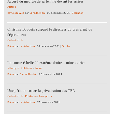
Accusé du meurtre de sa femme devant les assises
Justice
Revue du web
par
La rédaction
|
09 décembre 2021
|
Besançon
Christine Bouquin suspend le directeur du bras armé du
département
Collectivités
Brève
par
La rédaction
|
03 décembre 2021
|
Doubs
La courte échelle à l'extrême-droite... mine de rien
Idéologie
-
Politique
-
Presse
Brève
par
Daniel Bordür
|
20 novembre 2021
Une pétition contre la privatisation des TER
Collectivités
-
Politique
-
Transports
Brève
par
La rédaction
|
07 novembre 2021