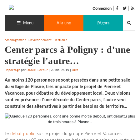
Accéder
facebook
twitter
Flu
au
Connexion
de
contenu
Recherch
pub
lance
Menu
A la une
L'Agora
Aménagement
-
Environnement
-
Tertiaire
Center parcs à Poligny : d’une
stratégie l’autre…
Reportage
par
Daniel Bordür
|
20 mai 2015
|
Jura
Au moins 120 personnes se sont pressées dans une petite salle
du village de Plasne, très impacté par le projet de Pierre et
Vacances, pour débattre du développement local. Deux visions
sont en présence : l'une découle du Center parcs, l'autre veut
construire des alternatives à partir des besoins du territoire...
Le
débat public
sur le projet du groupe Pierre et Vacances