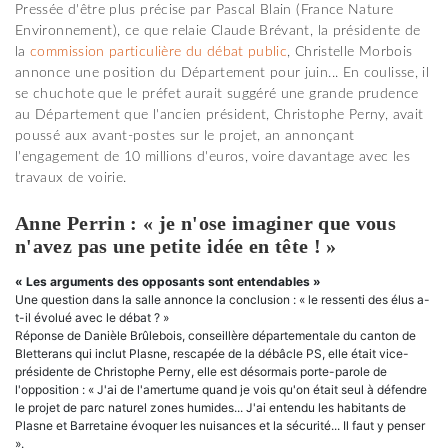
Pressée d'être plus précise par Pascal Blain (France Nature
Environnement), ce que relaie Claude Brévant, la présidente de
la
commission particulière du débat public
, Christelle Morbois
annonce une position du Département pour juin... En coulisse, il
se chuchote que le préfet aurait suggéré une grande prudence
au Département que l'ancien président, Christophe Perny, avait
poussé aux avant-postes sur le projet, an annonçant
l'engagement de 10 millions d'euros, voire davantage avec les
travaux de voirie.
Anne Perrin : « je n'ose imaginer que vous
n'avez pas une petite idée en tête ! »
« Les arguments des opposants sont entendables »
Une question dans la salle annonce la conclusion : « le ressenti des élus a-
t-il évolué avec le débat ? »
Réponse de Danièle Brûlebois, conseillère départementale du canton de
Bletterans qui inclut Plasne, rescapée de la débâcle PS, elle était vice-
présidente de Christophe Perny, elle est désormais porte-parole de
l'opposition : « J'ai de l'amertume quand je vois qu'on était seul à défendre
le projet de parc naturel zones humides... J'ai entendu les habitants de
Plasne et Barretaine évoquer les nuisances et la sécurité... Il faut y penser
».