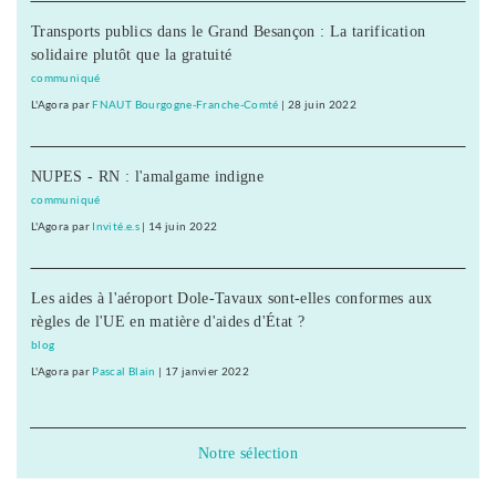
Transports publics dans le Grand Besançon : La tarification
solidaire plutôt que la gratuité
communiqué
L'Agora
par
FNAUT Bourgogne-Franche-Comté
|
28 juin 2022
NUPES - RN : l'amalgame indigne
communiqué
L'Agora
par
Invité.e.s
|
14 juin 2022
Les aides à l'aéroport Dole-Tavaux sont-elles conformes aux
règles de l'UE en matière d'aides d'État ?
blog
L'Agora
par
Pascal Blain
|
17 janvier 2022
Notre sélection