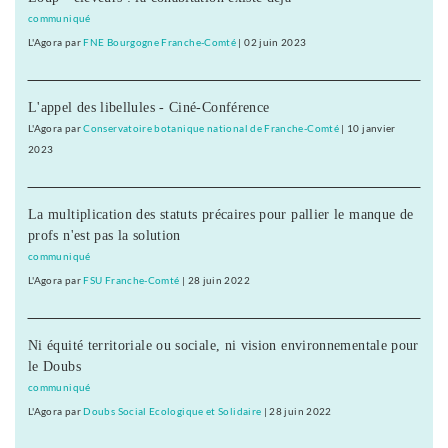
communiqué
L'Agora
par
FNE Bourgogne Franche-Comté
|
02 juin 2023
L'appel des libellules - Ciné-Conférence
L'Agora
par
Conservatoire botanique national de Franche-Comté
|
10 janvier
2023
La multiplication des statuts précaires pour pallier le manque de
profs n'est pas la solution
communiqué
L'Agora
par
FSU Franche-Comté
|
28 juin 2022
Ni équité territoriale ou sociale, ni vision environnementale pour
le Doubs
communiqué
L'Agora
par
Doubs Social Ecologique et Solidaire
|
28 juin 2022