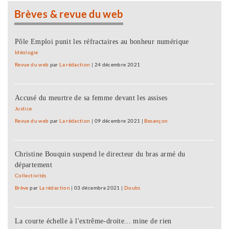
Brèves & revue du web
Pôle Emploi punit les réfractaires au bonheur numérique
Idéologie
Revue du web
par
La rédaction
|
24 décembre 2021
Accusé du meurtre de sa femme devant les assises
Justice
Revue du web
par
La rédaction
|
09 décembre 2021
|
Besançon
Christine Bouquin suspend le directeur du bras armé du
département
Collectivités
Brève
par
La rédaction
|
03 décembre 2021
|
Doubs
La courte échelle à l'extrême-droite... mine de rien