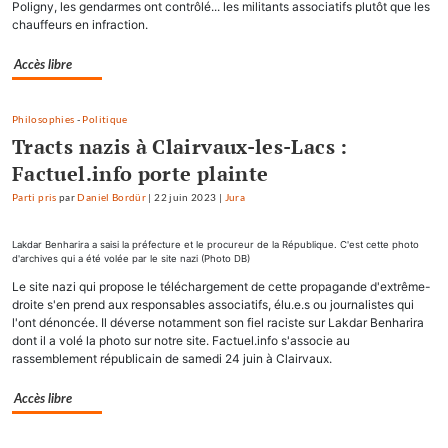
Poligny, les gendarmes ont contrôlé... les militants associatifs plutôt que les
chauffeurs en infraction.
Accès libre
Philosophies
-
Politique
Tracts nazis à Clairvaux-les-Lacs :
Factuel.info porte plainte
Parti pris
par
Daniel Bordür
|
22 juin 2023
|
Jura
Lakdar Benharira a saisi la préfecture et le procureur de la République. C'est cette photo
d'archives qui a été volée par le site nazi (Photo DB)
Le site nazi qui propose le téléchargement de cette propagande d'extrême-
droite s'en prend aux responsables associatifs, élu.e.s ou journalistes qui
l'ont dénoncée. Il déverse notamment son fiel raciste sur Lakdar Benharira
dont il a volé la photo sur notre site. Factuel.info s'associe au
rassemblement républicain de samedi 24 juin à Clairvaux.
Accès libre