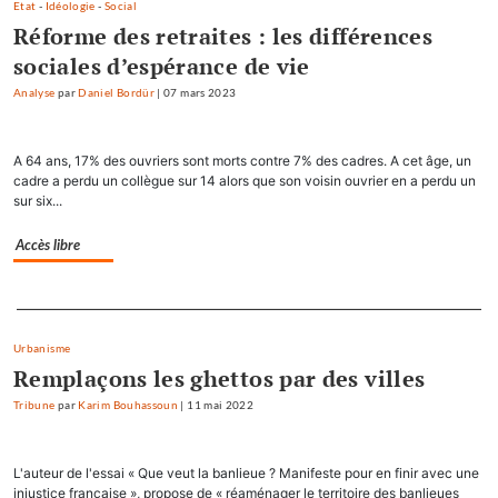
Etat
-
Idéologie
-
Social
Réforme des retraites : les différences
sociales d’espérance de vie
Analyse
par
Daniel Bordür
|
07 mars 2023
A 64 ans, 17% des ouvriers sont morts contre 7% des cadres. A cet âge, un
cadre a perdu un collègue sur 14 alors que son voisin ouvrier en a perdu un
sur six...
Accès libre
Separateur
Urbanisme
Remplaçons les ghettos par des villes
Tribune
par
Karim Bouhassoun
|
11 mai 2022
L'auteur de l'essai « Que veut la banlieue ? Manifeste pour en finir avec une
injustice française », propose de « réaménager le territoire des banlieues