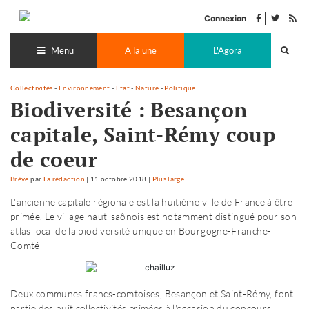
Accéder
facebook
twitter
Flu
au
Connexion
de
contenu
Recherch
pub
lance
Menu
A la une
L'Agora
Collectivités
-
Environnement
-
Etat
-
Nature
-
Politique
Biodiversité : Besançon
capitale, Saint-Rémy coup
de coeur
Brève
par
La rédaction
|
11 octobre 2018
|
Plus large
L'ancienne capitale régionale est la huitième ville de France à être
primée. Le village haut-saônois est notamment distingué pour son
atlas local de la biodiversité unique en Bourgogne-Franche-
Comté
Deux communes francs-comtoises, Besançon et Saint-Rémy, font
partie des huit collectivités primées à l'occasion du concours