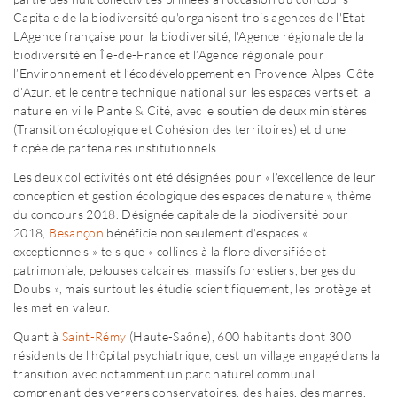
Capitale de la biodiversité qu'organisent trois agences de l'Etat
L'Agence française pour la biodiversité, l'Agence régionale de la
biodiversité en Île-de-France et l’Agence régionale pour
l’Environnement et l’écodéveloppement en Provence-Alpes-Côte
d’Azur.
et le centre technique national sur les espaces verts et la
nature en ville Plante & Cité, avec le soutien de deux ministères
(Transition écologique et Cohésion des territoires) et d'une
flopée de partenaires institutionnels.
Les deux collectivités ont été désignées pour « l'excellence de leur
conception et gestion écologique des espaces de nature », thème
du concours 2018. Désignée capitale de la biodiversité pour
2018,
Besançon
bénéficie non seulement d'espaces «
exceptionnels » tels que « collines à la flore diversifiée et
patrimoniale, pelouses calcaires, massifs forestiers, berges du
Doubs », mais surtout les étudie scientifiquement, les protège et
les met en valeur.
Quant à
Saint-Rémy
(Haute-Saône), 600 habitants dont 300
résidents de l'hôpital psychiatrique, c'est un village engagé dans la
transition avec notamment un parc naturel communal
comprenant des vergers conservatoires, des haies, des marres,