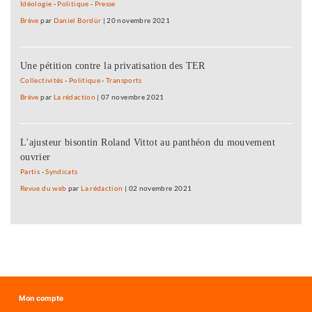
Idéologie
-
Politique
-
Presse
Brève
par
Daniel Bordür
|
20 novembre 2021
Une pétition contre la privatisation des TER
Collectivités
-
Politique
-
Transports
Brève
par
La rédaction
|
07 novembre 2021
L'ajusteur bisontin Roland Vittot au panthéon du mouvement
ouvrier
Partis
-
Syndicats
Revue du web
par
La rédaction
|
02 novembre 2021
Mon compte