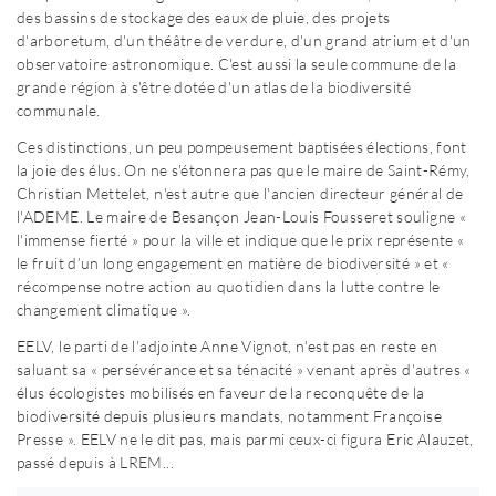
des bassins de stockage des eaux de pluie, des projets
d'arboretum, d'un théâtre de verdure, d'un grand atrium et d'un
observatoire astronomique. C'est aussi la seule commune de la
grande région à s'être dotée d'un atlas de la biodiversité
communale.
Ces distinctions, un peu pompeusement baptisées élections, font
la joie des élus. On ne s'étonnera pas que le maire de Saint-Rémy,
Christian Mettelet, n'est autre que l'ancien directeur général de
l'ADEME. Le maire de Besançon Jean-Louis Fousseret souligne «
l'immense fierté » pour la ville et indique que le prix représente «
le fruit d’un long engagement en matière de biodiversité » et «
récompense notre action au quotidien dans la lutte contre le
changement climatique ».
EELV, le parti de l'adjointe Anne Vignot, n'est pas en reste en
saluant sa « persévérance et sa ténacité » venant après d'autres «
élus écologistes mobilisés en faveur de la reconquête de la
biodiversité depuis plusieurs mandats, notamment Françoise
Presse ». EELV ne le dit pas, mais parmi ceux-ci figura Eric Alauzet,
passé depuis à LREM...