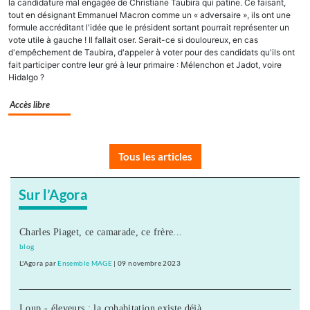
la candidature mal engagée de Christiane Taubira qui patine. Ce faisant,
tout en désignant Emmanuel Macron comme un « adversaire », ils ont une
formule accréditant l'idée que le président sortant pourrait représenter un
vote utile à gauche ! Il fallait oser. Serait-ce si douloureux, en cas
d'empêchement de Taubira, d'appeler à voter pour des candidats qu'ils ont
fait participer contre leur gré à leur primaire : Mélenchon et Jadot, voire
Hidalgo ?
Accès libre
Tous les articles
Sur l’Agora
Charles Piaget, ce camarade, ce frère...
blog
L'Agora
par
Ensemble MAGE
|
09 novembre 2023
Loup - éleveurs : la cohabitation existe déjà