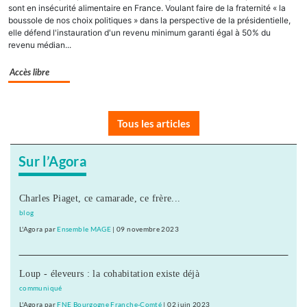
sont en insécurité alimentaire en France. Voulant faire de la fraternité « la
boussole de nos choix politiques » dans la perspective de la présidentielle,
elle défend l'instauration d'un revenu minimum garanti égal à 50% du
revenu médian...
Accès libre
Tous les articles
Sur l’Agora
Charles Piaget, ce camarade, ce frère...
blog
L'Agora
par
Ensemble MAGE
|
09 novembre 2023
Loup - éleveurs : la cohabitation existe déjà
communiqué
L'Agora
par
FNE Bourgogne Franche-Comté
|
02 juin 2023