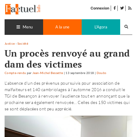
Accéder
facebook
twitter
Flu
au
Connexion
de
contenu
pub
Recherch
lance
Menu
A la une
L'Agora
Justice
-
Société
Un procès renvoyé au grand
dam des victimes
Compte-rendu
par
Jean-Michel Bessette
|
13 septembre 2018
|
Doubs
L'absence d'un des prévenus poursuivis pour association de
malfaiteurs et 140 cambriolages à l'automne 2016 a conduit le
TGI de Besançon à renvoyer l'audience tout en annonçant que la
prochaine sera également renvoyée... Celles des 150 victimes qui
se sont déplacées ont peu apprécié.