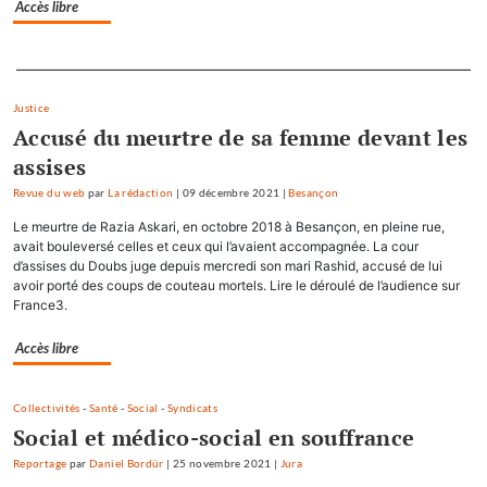
Accès libre
Separateur
Justice
Accusé du meurtre de sa femme devant les
assises
Revue du web
par
La rédaction
|
09 décembre 2021
|
Besançon
Le meurtre de Razia Askari, en octobre 2018 à Besançon, en pleine rue,
avait bouleversé celles et ceux qui l’avaient accompagnée. La cour
d’assises du Doubs juge depuis mercredi son mari Rashid, accusé de lui
avoir porté des coups de couteau mortels. Lire le déroulé de l’audience sur
France3.
Accès libre
Collectivités
-
Santé
-
Social
-
Syndicats
Social et médico-social en souffrance
Reportage
par
Daniel Bordür
|
25 novembre 2021
|
Jura