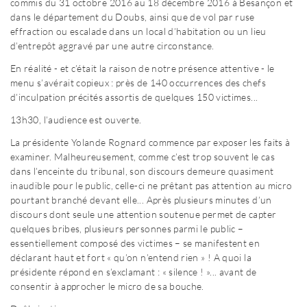
commis du 31 octobre 2016 au 18 décembre 2016 à Besançon et
dans le département du Doubs, ainsi que de vol par ruse
effraction ou escalade dans un local d’habitation ou un lieu
d’entrepôt aggravé par une autre circonstance.
En réalité - et c’était la raison de notre présence attentive - le
menu s’avérait copieux : près de 140 occurrences des chefs
d’inculpation précités assortis de quelques 150 victimes...
13h30, l’audience est ouverte.
La présidente Yolande Rognard commence par exposer les faits à
examiner. Malheureusement, comme c’est trop souvent le cas
dans l’enceinte du tribunal, son discours demeure quasiment
inaudible pour le public, celle-ci ne prêtant pas attention au micro
pourtant branché devant elle... Après plusieurs minutes d’un
discours dont seule une attention soutenue permet de capter
quelques bribes, plusieurs personnes parmi le public –
essentiellement composé des victimes – se manifestent en
déclarant haut et fort « qu’on n’entend rien » ! A quoi la
présidente répond en s’exclamant : « silence ! »... avant de
consentir à approcher le micro de sa bouche.