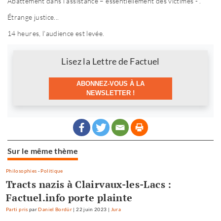
Abattement dans l’assistance – essentiellement des victimes - .
Étrange justice...
14 heures, l’audience est levée.
Newsletter
Lisez la Lettre de Factuel
ABONNEZ-VOUS À LA
NEWSLETTER !
Sur le même thème
Philosophies
-
Politique
Tracts nazis à Clairvaux-les-Lacs :
Factuel.info porte plainte
Parti pris
par
Daniel Bordür
|
22 juin 2023
|
Jura