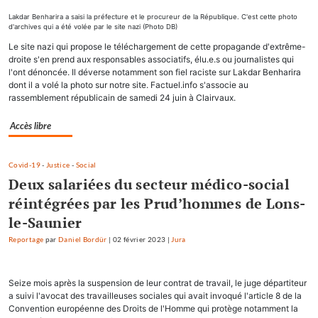
Lakdar Benharira a saisi la préfecture et le procureur de la République. C'est cette photo
d'archives qui a été volée par le site nazi (Photo DB)
Le site nazi qui propose le téléchargement de cette propagande d'extrême-
droite s'en prend aux responsables associatifs, élu.e.s ou journalistes qui
l'ont dénoncée. Il déverse notamment son fiel raciste sur Lakdar Benharira
dont il a volé la photo sur notre site. Factuel.info s'associe au
rassemblement républicain de samedi 24 juin à Clairvaux.
Accès libre
Covid-19
-
Justice
-
Social
Deux salariées du secteur médico-social
réintégrées par les Prud’hommes de Lons-
le-Saunier
Reportage
par
Daniel Bordür
|
02 février 2023
|
Jura
Seize mois après la suspension de leur contrat de travail, le juge départiteur
a suivi l'avocat des travailleuses sociales qui avait invoqué l'article 8 de la
Convention européenne des Droits de l'Homme qui protège notamment la