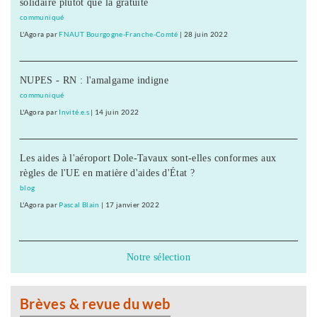
solidaire plutôt que la gratuité
communiqué
L'Agora
par
FNAUT Bourgogne-Franche-Comté
|
28 juin 2022
NUPES - RN : l'amalgame indigne
communiqué
L'Agora
par
Invité.e.s
|
14 juin 2022
Les aides à l'aéroport Dole-Tavaux sont-elles conformes aux
règles de l'UE en matière d'aides d'État ?
blog
L'Agora
par
Pascal Blain
|
17 janvier 2022
Notre sélection
Brèves & revue du web