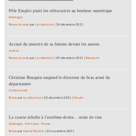
Pôle Emploi punit les réfractaires au bonheur numérique
Idéologie
Revue du web
par
La rédaction
|
24 décembre 2021
Accusé du meurtre de sa femme devant les assises
Justice
Revue du web
par
La rédaction
|
09 décembre 2021
|
Besançon
Christine Bouquin suspend le directeur du bras armé du
département
Collectivités
Brève
par
La rédaction
|
03 décembre 2021
|
Doubs
La courte échelle à l'extrême-droite... mine de rien
Idéologie
-
Politique
-
Presse
Brève
par
Daniel Bordür
|
20 novembre 2021