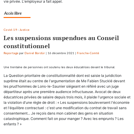
vie privée. L'employeur a fait appel.
Accès libre
Covid-19
-
Justice
Les suspensions suspendues au Conseil
constitutionnel
Reportage
par
Daniel Bordür
|
16 décembre 2021
|
Franche-Comté
Une trentaine de personnes ont soutenu les deux éducatrices devant le tribunal.
La Question prioritaire de constitutionnalité dont est saisie la juridiction
suprême était au centre de l'argumentation de Me Fabien Stucklé devant
les prud'hommes de Lons-le-Saunier siégeant en référé avec un juge
départiteur après une première audience infructueuse. Avocat de deux
éducatrices privées de salaire depuis trois mois, il plaide l'urgence sociale et
la violation d'une règle de droit : « Les suspensions bouleversent l'économie
et l'équilibre contractuel : c'est une modification du contrat de travail sans
consentement... Je reçois dans mon cabinet des gens en situation
catastrophique. Comment fait on pour manger ? Avec les emprunts ? Les
enfants ? »