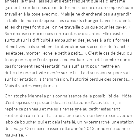
années, je travaillais seul et il était fréquent que les clients me
gardent pour le repas de midi. Je cherche encore un employé pour
travailler à la pose avec moi. Mais je ne chercherai pas à agrandir
la taille de mon entreprise. Les rapports changent avec les clients
et les charges font que l'on ne travaille plus que pour les payer. »
Son épouse confirme ces contraintes croissantes. Elle insiste
surtout sur la difficulté à embaucher des jeunes à la fois formés
et motivés : « ils semblent tout vouloir sans accepter de franchir
les étapes, monter l'échelle petit à petit… ». C'est le cas de deux ou
trois jeunes que l'entreprise a vu évoluer. Un petit nombre donc,
pas forcément représentatif, mais suffisant pour mettre en
difficulté une activité menée sur le fil… La discussion se poursuit
sur l'orientation, la transmission, l'autorité perdue des parents… «
Mais il y a des exceptions. »
Christophe Mennel a pris connaissance de la possibilité de l'Hôtel
d'entreprises en passant devant cette zone d'activités : « j'ai
repéré ce panneau et me suis renseigné au petit restaurant
routier du carrefour. La zone alentours va se développer avec un
labo de boucher qui est déjà installé, un hypermarché, une station
de lavage. On espère passer cette année 2013 annoncée comme
mauvaise. »