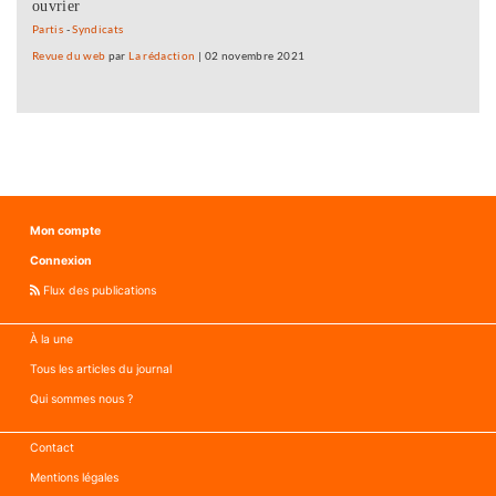
ouvrier
Partis
-
Syndicats
Revue du web
par
La rédaction
|
02 novembre 2021
Mon compte
Connexion
Flux des publications
À la une
Tous les articles du journal
Qui sommes nous ?
Contact
Mentions légales