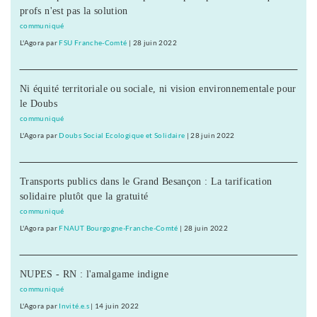
profs n'est pas la solution
communiqué
L'Agora
par
FSU Franche-Comté
|
28 juin 2022
Ni équité territoriale ou sociale, ni vision environnementale pour
le Doubs
communiqué
L'Agora
par
Doubs Social Ecologique et Solidaire
|
28 juin 2022
Transports publics dans le Grand Besançon : La tarification
solidaire plutôt que la gratuité
communiqué
L'Agora
par
FNAUT Bourgogne-Franche-Comté
|
28 juin 2022
NUPES - RN : l'amalgame indigne
communiqué
L'Agora
par
Invité.e.s
|
14 juin 2022