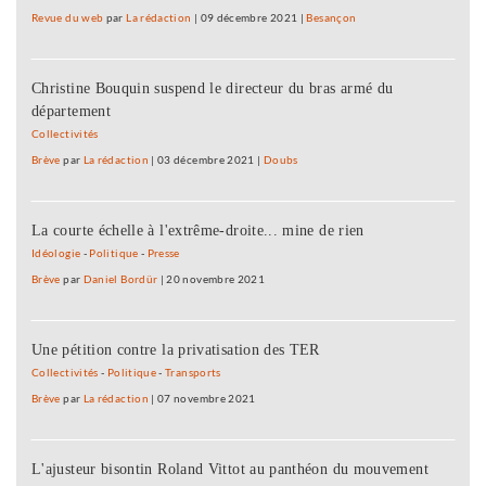
Revue du web
par
La rédaction
|
09 décembre 2021
|
Besançon
Christine Bouquin suspend le directeur du bras armé du
département
Collectivités
Brève
par
La rédaction
|
03 décembre 2021
|
Doubs
La courte échelle à l'extrême-droite... mine de rien
Idéologie
-
Politique
-
Presse
Brève
par
Daniel Bordür
|
20 novembre 2021
Une pétition contre la privatisation des TER
Collectivités
-
Politique
-
Transports
Brève
par
La rédaction
|
07 novembre 2021
L'ajusteur bisontin Roland Vittot au panthéon du mouvement