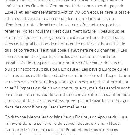
l'hôtel par les élus de la Communauté de communes du pays de
Luxeuil et les représentants d'Action 70. Son épouse gère la partie
administrative et un commercial démarche dans un rayon
d'environ trente kilomètres. Le secteur « fermetures, portes,
fenêtres, volets roulants » est quasiment saturé, « beaucoup se
sont mis à leur compte, ça peut être des bouchers, des artisans
sans cette qualification de menuisier. Le matériel a beau être de
qualité correcte, s'il est mal posé, il faut refaire ou changer. » Les
clients seraient exigeants, difficiles à convaincre, usant des
possibilités de comparer les prix pour se déterminer de plus en
plus par rapport aux plus bas. En cause ? Les pays d'Europe où les
salaires et les coûts de production sont inférieurs. Et l'exportation
vers ces pays ? Ce sont les grands groupes qui en tirent profit. La
crise ? L'impression de n'avoir connu que ça, mais des espoirs sont
encore entretenus. Au détour d'une conversation, la solution que
choisissent déjà certains est évoquée : partir travailler en Pologne
dans des conditions qui seraient meilleures…
Christophe Mennel est originaire du Doubs, son épouse du Jura.
Ils vivent dans la périphérie de Luxeuil depuis dix ans. « Nous
avons été très bien accueillis ici. Pendant les trois premières