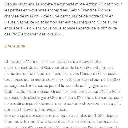
Depuis vingt ans, la société d'économie mixte Action 70 bâtit pour
les petites et moyennes entreprises. Selon Francine Riondel,
chargée de mission, « c'est une particularité de notre SEM en
Haute-Saône, ce volet immobilier est peu fréquent. Suite à une
enquête il y a dix ans nous nous sommes aperçu de la difficulté
des PME à trouver des locaux »....
Lire la suite
Christophe Mennel, premier locataire du nouvel hôtel
d'entreprises de Saint-Sauveur près de Luxeuil-les-Bains, est
menuisier de formation, « menuisier dans l'âme » dit-il, et pose
tous types de fermetures. A proximité d'un carrefour où 15.000
passages se font chaque jour, il lui semble qu'il gagnera en
visibilité. Son fournisseur Grosfillex (entreprise associée au Pôle
européen de plasturgie à Oyonnax dans l'Ain) lui a demandé, pour
ne pas dire imposé, de mettre en place un « show room » et qu'il a
donc dû trouver un nouveau local.
Son entreprise occupe une des quatre cellules de l'hôtel depuis
trois mois. En montrant la petite salle d'exposition, il propose et
prépare un café au visiteur. Ce vendredi a lieu l'inauguration de