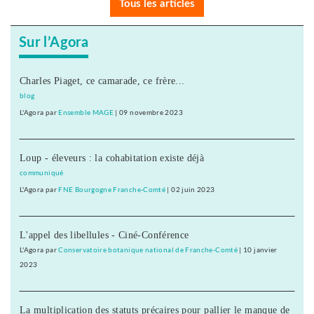
Tous les articles
Sur l’Agora
Charles Piaget, ce camarade, ce frère...
blog
L'Agora
par
Ensemble MAGE
|
09 novembre 2023
Loup - éleveurs : la cohabitation existe déjà
communiqué
L'Agora
par
FNE Bourgogne Franche-Comté
|
02 juin 2023
L'appel des libellules - Ciné-Conférence
L'Agora
par
Conservatoire botanique national de Franche-Comté
|
10 janvier
2023
La multiplication des statuts précaires pour pallier le manque de