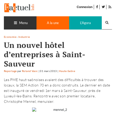
Accéder
facebook
twitter
Flu
au
Connexion
de
contenu
pub
Recherch
lance
Menu
A la une
L'Agora
Economie
-
Industrie
Un nouvel hôtel
d’entreprises à Saint-
Sauveur
Reportage
par
Roland Vasic
|
01 mars 2013
|
Haute-Saône
Les PME haut-saônoises avaient des difficultés à trouver des
locaux, la SEM Action 70 en a donc construits. Le dernier en date
est inauguré ce vendredi 1er mars à Saint-Sauveur, près de
Luxeuil-les-Bains. Rencontre avec son premier locataire,
Christophe Mennel, menuisier.