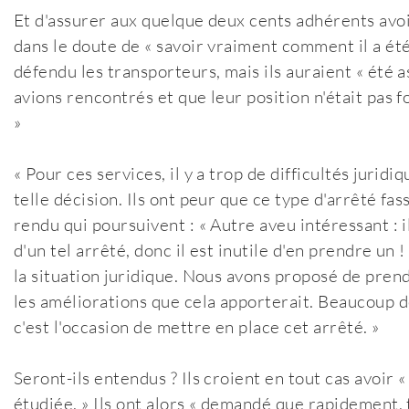
Et d'assurer aux quelque deux cents adhérents avoi
dans le doute de « savoir vraiment comment il a été 
défendu les transporteurs, mais ils auraient « été 
avions rencontrés et que leur position n'était pas f
»
« Pour ces services, il y a trop de difficultés jurid
telle décision. Ils ont peur que ce type d'arrêté fa
rendu qui poursuivent : « Autre aveu intéressant : il
d'un tel arrêté, donc il est inutile d'en prendre un 
la situation juridique. Nous avons proposé de pren
les améliorations que cela apporterait. Beaucoup de
c'est l'occasion de mettre en place cet arrêté. »
Seront-ils entendus ? Ils croient en tout cas avoir 
étudiée. » Ils ont alors « demandé que rapidement, 