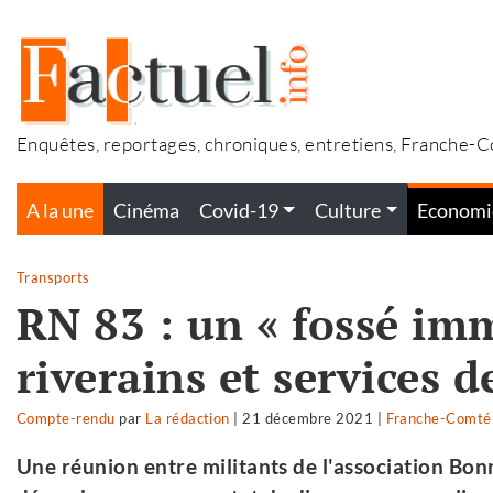
Accéder
au
contenu
Enquêtes, reportages, chroniques, entretiens, Franche-
A la une
Cinéma
Covid-19
Culture
Economi
Transports
RN 83 : un « fossé im
riverains et services d
Compte-rendu
par
La rédaction
|
21 décembre 2021
|
Franche-Comté
Une réunion entre militants de l'association Bonn