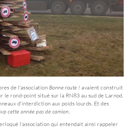
res de l'association
Bonne route !
avaient construit
r le rond-point situé sur la RN83 au sud de Larnod.
nneaux d'interdiction aux poids lourds. Et des
svp cette année pas de camion
.
terloqué l'association qui entendait ainsi rappeler