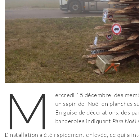
M
ercredi 15 décembre, des memb
un sapin de Noël en planches su
En guise de décorations, des pa
banderoles indiquant
Père Noël 
L'installation a été rapidement enlevée, ce qui a in