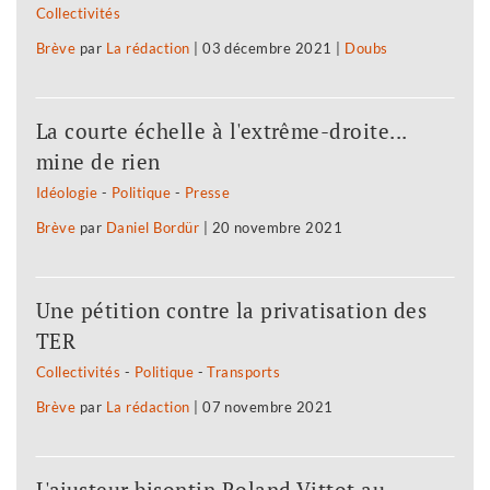
Collectivités
Brève
par
La rédaction
|
03 décembre 2021
|
Doubs
La courte échelle à l'extrême-droite...
mine de rien
Idéologie
-
Politique
-
Presse
Brève
par
Daniel Bordür
|
20 novembre 2021
Une pétition contre la privatisation des
TER
Collectivités
-
Politique
-
Transports
Brève
par
La rédaction
|
07 novembre 2021
L'ajusteur bisontin Roland Vittot au