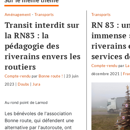
Aménagement
-
Transports
Transports
Transit interdit sur
RN 83 : un
la RN83 : la
immense 
pédagogie des
riverains 
riverains envers les
services d
routiers
Compte-rendu
par
La
décembre 2021
|
Fra
Compte-rendu
par
Bonne route !
|
23 juin
2023
|
Doubs
|
Jura
Au rond point de Larnod
Les bénévoles de l'association
Bonne route, qui défendent une
alternative par l'autoroute, ont