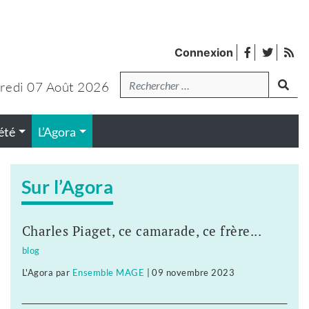
facebook
twitter
Fl
Connexion
de
Recherche
lanc
pub
redi 07 Août 2026
été
L’Agora
Sur l’Agora
Charles Piaget, ce camarade, ce frère...
blog
L'Agora
par
Ensemble MAGE
|
09 novembre 2023