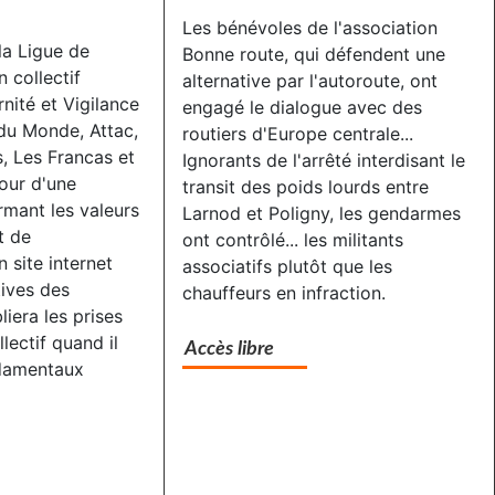
Les bénévoles de l'association
 la Ligue de
Bonne route, qui défendent une
 collectif
alternative par l'autoroute, ont
rnité et Vigilance
engagé le dialogue avec des
 du Monde, Attac,
routiers d'Europe centrale...
s, Les Francas et
Ignorants de l'arrêté interdisant le
our d'une
transit des poids lourds entre
rmant les valeurs
Larnod et Poligny, les gendarmes
t de
ont contrôlé... les militants
 site internet
associatifs plutôt que les
tives des
chauffeurs en infraction.
liera les prises
lectif quand il
Accès libre
ndamentaux