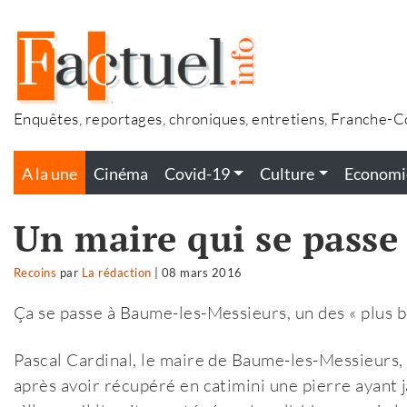
Accéder
au
contenu
Enquêtes, reportages, chroniques, entretiens, Franche-
A la une
Cinéma
Covid-19
Culture
Economi
Un maire qui se passe 
Recoins
par
La rédaction
|
08 mars 2016
Ça se passe à Baume-les-Messieurs, un des « plus b
Pascal Cardinal, le maire de Baume-les-Messieurs, s
après avoir récupéré en catimini une pierre ayant ja