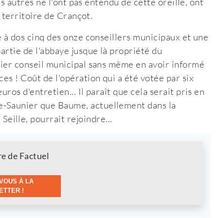
les autres ne l'ont pas entendu de cette oreille, ont
le territoire de Crançot.
re à dos cinq des onze conseillers municipaux et une
partie de l'abbaye jusque là propriété du
rnier conseil municipal sans même en avoir informé
es ! Coût de l'opération qui a été votée par six
ros d'entretien... Il paraît que cela serait pris en
e-Saunier que Baume, actuellement dans la
ille, pourrait rejoindre...
re de Factuel
VOUS À LA
TTER !