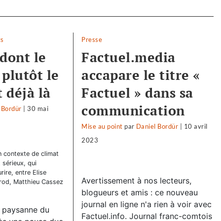
ts
Presse
 dont le
Factuel.media
plutôt le
accapare le titre «
t déjà là
Factuel » dans sa
communication
 Bordür
|
30 mai
Mise au point
par
Daniel Bordür
|
10 avril
2023
 contexte de climat
 sérieux, qui
ire, entre Elise
Avertissement à nos lecteurs,
irod, Matthieu Cassez
blogueurs et amis : ce nouveau
journal en ligne n'a rien à voir avec
 paysanne du
Factuel.info. Journal franc-comtois