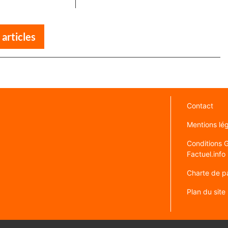
 articles
Contact
Mentions lé
Conditions Gé
Factuel.info
Charte de pa
Plan du site