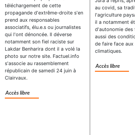
Jura a repris, ap
téléchargement de cette
au covid, sa tradi
propagande d'extrême-droite s'en
l'agriculture pay
prend aux responsables
il a notamment é
associatifs, élu.e.s ou journalistes
d'autonomie des 
qui l'ont dénoncée. Il déverse
aussi des conditi
notamment son fiel raciste sur
de faire face au
Lakdar Benharira dont il a volé la
climatiques.
photo sur notre site. Factuel.info
s'associe au rassemblement
Accès libre
républicain de samedi 24 juin à
Clairvaux.
Accès libre