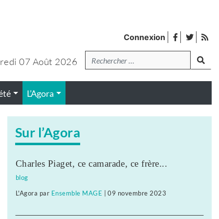
facebook
twitter
Fl
Connexion
de
Recherche
lanc
pub
redi 07 Août 2026
été
L’Agora
Sur l’Agora
Charles Piaget, ce camarade, ce frère...
blog
L'Agora
par
Ensemble MAGE
|
09 novembre 2023