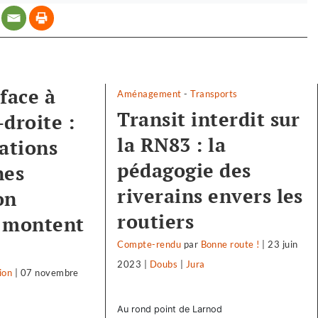
face à
Aménagement
-
Transports
Transit interdit sur
droite :
la RN83 : la
iations
pédagogie des
nes
riverains envers les
on
routiers
e montent
Compte-rendu
par
Bonne route !
|
23 juin
2023
|
Doubs
|
Jura
ion
|
07 novembre
Au rond point de Larnod