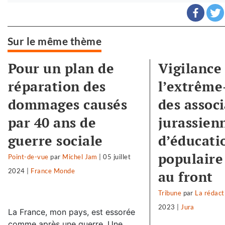
Sur le même thème
Pour un plan de
Vigilance 
réparation des
l’extrême-
dommages causés
des assoc
par 40 ans de
jurassien
guerre sociale
d’éducati
populair
Point-de-vue
par
Michel Jam
|
05 juillet
2024
|
France Monde
au front
Tribune
par
La rédact
2023
|
Jura
La France, mon pays, est essorée
comme après une guerre. Une