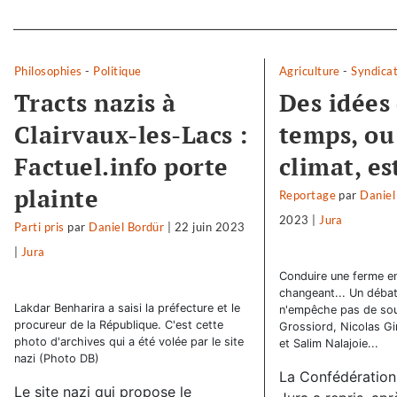
Separateur
Philosophies
-
Politique
Agriculture
-
Syndica
Tracts nazis à
Des idées
Clairvaux-les-Lacs :
temps, ou 
Factuel.info porte
climat, es
plainte
Reportage
par
Daniel
2023
|
Jura
Parti pris
par
Daniel Bordür
|
22 juin 2023
|
Jura
Conduire une ferme en
changeant... Un débat
Lakdar Benharira a saisi la préfecture et le
n'empêche pas de sour
procureur de la République. C'est cette
Grossiord, Nicolas G
photo d'archives qui a été volée par le site
et Salim Nalajoie...
nazi (Photo DB)
La Confédération
Le site nazi qui propose le