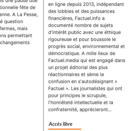
rès une pause due
en ligne depuis 2013, indépendant
tionnelle fête de
des lobbies et des puissances
sanne. A La Pesse,
financières, Factuel.info a
té question
documenté nombre de sujets
fermes, mais
d'intérêt public avec une éthique
ons permettant
rigoureuse et pour boussole le
x changements
progrès social, environnemental et
démocratique. A mille lieux de
Factuel.media qui est engagé dans
un projet éditorial des plus
réactionnaires et sème la
confusion en s'autodésignant «
Factuel ». Les journalistes qui ont
pour principes le scrupule,
l'honnêteté intellectuelle et la
confraternité, apprécieront...
Accès libre