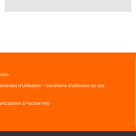
gales
nérales d’Utilisation – Conditions d’utilisation du site
rticipation à Factuel Info