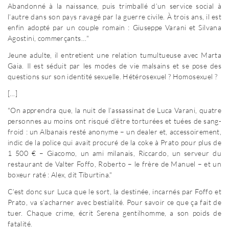
Abandonné à la naissance, puis trimballé d’un service social à
l’autre dans son pays ravagé par la guerre civile. À trois ans, il est
enfin adopté par un couple romain : Giuseppe Varani et Silvana
Agostini, commerçants…"
Jeune adulte, il entretient une relation tumultueuse avec Marta
Gaia. Il est séduit par les modes de vie malsains et se pose des
questions sur son identité sexuelle. Hétérosexuel ? Homosexuel ?
[…]
"On apprendra que, la nuit de l’assassinat de Luca Varani, quatre
personnes au moins ont risqué d’être torturées et tuées de sang-
froid : un Albanais resté anonyme – un dealer et, accessoirement,
indic de la police qui avait procuré de la coke à Prato pour plus de
1 500 € – Giacomo, un ami milanais, Riccardo, un serveur du
restaurant de Valter Foffo, Roberto – le frère de Manuel – et un
boxeur raté : Alex, dit Tiburtina."
C’est donc sur Luca que le sort, la destinée, incarnés par Foffo et
Prato, va s’acharner avec bestialité. Pour savoir ce que ça fait de
tuer. Chaque crime, écrit Serena gentilhomme, a son poids de
fatalité.