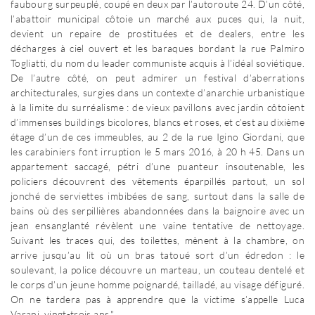
faubourg surpeuplé, coupé en deux par l’autoroute 24. D’un côté,
l’abattoir municipal côtoie un marché aux puces qui, la nuit,
devient un repaire de prostituées et de dealers, entre les
décharges à ciel ouvert et les baraques bordant la rue Palmiro
Togliatti, du nom du leader communiste acquis à l’idéal soviétique.
De l’autre côté, on peut admirer un festival d’aberrations
architecturales, surgies dans un contexte d’anarchie urbanistique
à la limite du surréalisme : de vieux pavillons avec jardin côtoient
d’immenses buildings bicolores, blancs et roses, et c’est au dixième
étage d’un de ces immeubles, au 2 de la rue Igino Giordani, que
les carabiniers font irruption le 5 mars 2016, à 20 h 45. Dans un
appartement saccagé, pétri d’une puanteur insoutenable, les
policiers découvrent des vêtements éparpillés partout, un sol
jonché de serviettes imbibées de sang, surtout dans la salle de
bains où des serpillières abandonnées dans la baignoire avec un
jean ensanglanté révèlent une vaine tentative de nettoyage.
Suivant les traces qui, des toilettes, mènent à la chambre, on
arrive jusqu’au lit où un bras tatoué sort d’un édredon : le
soulevant, la police découvre un marteau, un couteau dentelé et
le corps d’un jeune homme poignardé, tailladé, au visage défiguré.
On ne tardera pas à apprendre que la victime s’appelle Luca
Varani, vingt-trois ans."