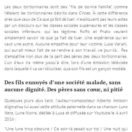
Les deux tortionnaires sont des “fils de bonne famille”, comme
l’étaient les tortionnaires décrits dans
Circeo
. À cette différence
près que ceux de
Ce que ça fait de tuer
, n’expliquent pas leurs actes
par un discours sur les classes sociales supérieures et les classes
sociales inférieurs, qui les légitime. Foffo et Prato veulent
simplement savoir ce que ça fait de tuer. Une expérience qui en
vaut une autre. Aucune empathie pour leur victime, Luca Varani,
qui aurait mieux fait de se rendre à son travail, ce jour-là… Pas
d’empathie non plus de la part des pères des deux tortionnaires.
L’un d’eux ira même jusqu’à dire, lors d’une émission télévisée
dans laquelle il va se ridiculiser, que son fils est un garçon modèle.
Des fils ennuyés d’une société malade, sans
aucune dignité. Des pères sans cœur, ni pitié
Quelques jours plus tard, l’auteur-compositeur Alberto Amboni
stigmatisa lui aussi cette attitude paternelle dans sa chanson
Luna
Nera
, Lune Noire, dédiée à Luca et diffusée sur Youtube le 4 avril
2016 :
"Une lune trop obscure / Ce soir-là pesait sur toi / Une nuit qui