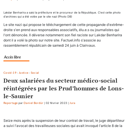
Lakdar Benharira a saisi la préfecture et le procureur de la République. C'est cette photo
d'archives qui a été volée par le site nazi (Photo DB)
Le site nazi qui propose le téléchargement de cette propagande d'extrême-
droite s'en prend aux responsables associatifs, élu.e.s ou journalistes qui
l'ont dénoncée. Il déverse notamment son fiel raciste sur Lakdar Benharira
dont il a volé la photo sur notre site. Factuel.info s'associe au
rassemblement républicain de samedi 24 juin à Clairvaux.
Accès libre
Covid-19
-
Justice
-
Social
Deux salariées du secteur médico-social
réintégrées par les Prud’hommes de Lons-
le-Saunier
Reportage
par
Daniel Bordür
|
02 février 2023
|
Jura
Seize mois après la suspension de leur contrat de travail, le juge départiteur
a suivi l'avocat des travailleuses sociales qui avait invoqué l'article 8 de la