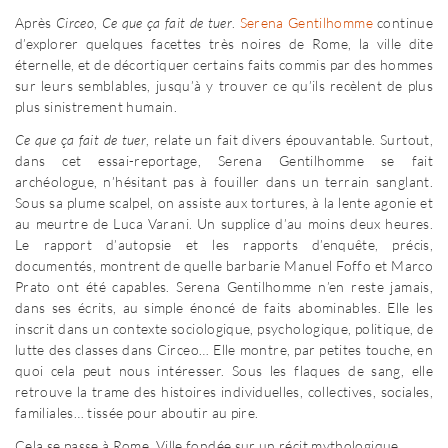
Après
Circeo
,
Ce que ça fait de tuer
.
Serena Gentilhomme
continue
d’explorer quelques facettes très noires de Rome, la ville dite
éternelle, et de décortiquer certains faits commis par des hommes
sur leurs semblables, jusqu’à y trouver ce qu’ils recèlent de plus
plus sinistrement humain.
Ce que ça fait de tuer
, relate un fait divers épouvantable. Surtout,
dans cet essai-reportage, Serena Gentilhomme se fait
archéologue, n’hésitant pas à fouiller dans un terrain sanglant.
Sous sa plume scalpel, on assiste aux tortures, à la lente agonie et
au meurtre de Luca Varani. Un supplice d’au moins deux heures.
Le rapport d’autopsie et les rapports d’enquête, précis,
documentés, montrent de quelle barbarie Manuel Foffo et Marco
Prato ont été capables. Serena Gentilhomme n’en reste jamais,
dans ses écrits, au simple énoncé de faits abominables. Elle les
inscrit dans un contexte sociologique, psychologique, politique, de
lutte des classes dans Circeo… Elle montre, par petites touche, en
quoi cela peut nous intéresser. Sous les flaques de sang, elle
retrouve la trame des histoires individuelles, collectives, sociales,
familiales… tissée pour aboutir au pire.
Cela se passe à Rome. Ville fondée sur un récit mythologique.