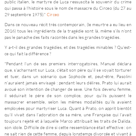
public italien, le martyre de Luca ressuscita le souvenir du crime
qui passa à l’histoire sous le nom de massacre du Circeo (du 27 au
29 septembre 1975)."
Circeo
Dans ce nouveau récit très contemporain, (le meurtre a eu lieu en
2016) tous les ingrédients de la tragédie sont là, même s’ils n’ont
pas le panache des faits racontés dans les grandes tragédies.
Y a-t-il des grandes tragédies, et des tragédies minables ? Qu’est-
ce qui fait la différence ?
"Pendant l’un de ses premiers interrogatoires, Manuel déclara
que, s’acharnant sur Luca, c’était son père qu’il se voyait torturer
et tuer, dans un scénario que Sophocle et, peut-être, Pasolini
n’auraient jamais envisagé : pendant leurs délires, Prato lui aurait
avoué son intention de changer de sexe. Une fois devenu femme,
il séduirait le père de son complice, pour qu’ils puissent le
massacrer ensemble, selon les mêmes modalités qu’ils avaient
employées pour martyriser Luca. Quant à Prato, on apprit bientôt
qu’il vivait dans l’adoration de sa mère, une Française qui l’avait
toujours rejeté et à laquelle Marco attribuait les traits de Dalida,
son idole. Difficile de dire si cette ressemblance était effective : on
ne sait rien de cette femme, depuis longtemps divorcée et vivant à