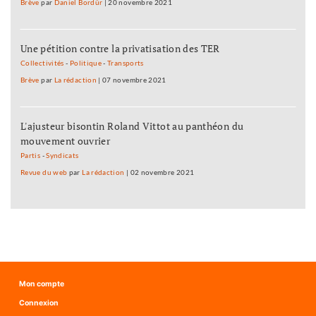
Brève
par
Daniel Bordür
|
20 novembre 2021
Une pétition contre la privatisation des TER
Collectivités
-
Politique
-
Transports
Brève
par
La rédaction
|
07 novembre 2021
L'ajusteur bisontin Roland Vittot au panthéon du
mouvement ouvrier
Partis
-
Syndicats
Revue du web
par
La rédaction
|
02 novembre 2021
Mon compte
Connexion