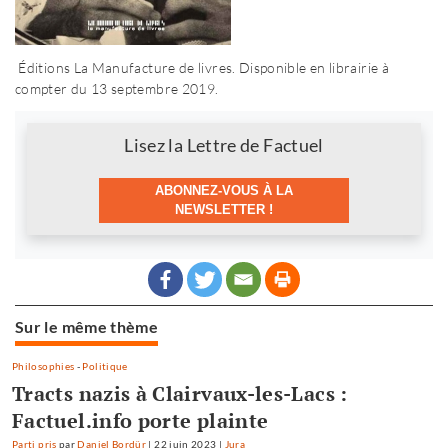
Éditions La Manufacture de livres. Disponible en librairie à
compter du 13 septembre 2019.
Newsletter
Lisez la Lettre de Factuel
ABONNEZ-VOUS À LA
NEWSLETTER !
Sur le même thème
Philosophies
-
Politique
Tracts nazis à Clairvaux-les-Lacs :
Factuel.info porte plainte
Parti pris
par
Daniel Bordür
|
22 juin 2023
|
Jura