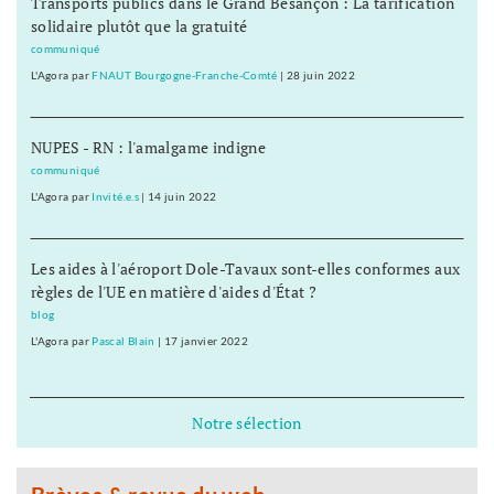
Transports publics dans le Grand Besançon : La tarification
solidaire plutôt que la gratuité
communiqué
L'Agora
par
FNAUT Bourgogne-Franche-Comté
|
28 juin 2022
NUPES - RN : l'amalgame indigne
communiqué
L'Agora
par
Invité.e.s
|
14 juin 2022
Les aides à l'aéroport Dole-Tavaux sont-elles conformes aux
règles de l'UE en matière d'aides d'État ?
blog
L'Agora
par
Pascal Blain
|
17 janvier 2022
Notre sélection