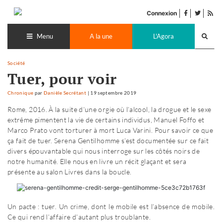
Accéder
facebook
twitter
Flu
au
Connexion
de
contenu
Recherch
pub
lance
Menu
A la une
L'Agora
Société
Tuer, pour voir
Chronique
par
Danièle Secrétant
|
19 septembre 2019
Rome, 2016. À la suite d’une orgie où l’alcool, la drogue et le sexe
extrême pimentent la vie de certains individus, Manuel Foffo et
Marco Prato vont torturer à mort Luca Varini. Pour savoir ce que
ça fait de tuer. Serena Gentilhomme s’est documentée sur ce fait
divers épouvantable qui nous interroge sur les côtés noirs de
notre humanité. Elle nous en livre un récit glaçant et sera
présente au salon Livres dans la boucle.
Un pacte : tuer. Un crime, dont le mobile est l’absence de mobile.
Ce qui rend l’affaire d’autant plus troublante.