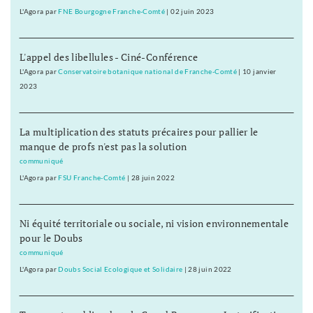
L'Agora
par
FNE Bourgogne Franche-Comté
|
02 juin 2023
L'appel des libellules - Ciné-Conférence
L'Agora
par
Conservatoire botanique national de Franche-Comté
|
10 janvier
2023
La multiplication des statuts précaires pour pallier le
manque de profs n'est pas la solution
communiqué
L'Agora
par
FSU Franche-Comté
|
28 juin 2022
Ni équité territoriale ou sociale, ni vision environnementale
pour le Doubs
communiqué
L'Agora
par
Doubs Social Ecologique et Solidaire
|
28 juin 2022