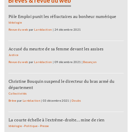
Brèves & revue du web
Pôle Emploi punit les réfractaires au bonheur numérique
Idéologie
Revue du web
par
La rédaction
|
24 décembre 2021
Accusé du meurtre de sa femme devant les assises
Justice
Revue du web
par
La rédaction
|
09 décembre 2021
|
Besançon
Christine Bouquin suspend le directeur du bras armé du
département
Collectivités
Brève
par
La rédaction
|
03 décembre 2021
|
Doubs
La courte échelle à l'extrême-droite... mine de rien
Idéologie
-
Politique
-
Presse