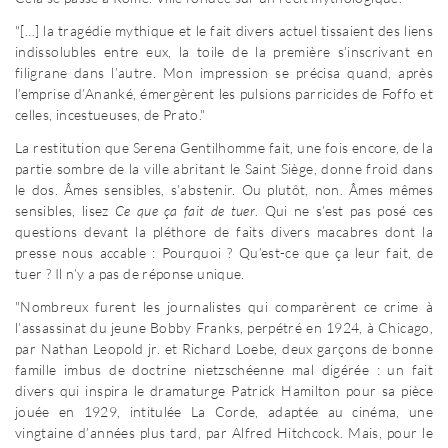
"[…] la tragédie mythique et le fait divers actuel tissaient des liens
indissolubles entre eux, la toile de la première s’inscrivant en
filigrane dans l’autre. Mon impression se précisa quand, après
l’emprise d’Ananké, émergèrent les pulsions parricides de Foffo et
celles, incestueuses, de Prato."
La restitution que Serena Gentilhomme fait, une fois encore, de la
partie sombre de la ville abritant le Saint Siège, donne froid dans
le dos. Âmes sensibles, s’abstenir. Ou plutôt, non. Âmes mêmes
sensibles, lisez
Ce que ça fait de tuer
. Qui ne s’est pas posé ces
questions devant la pléthore de faits divers macabres dont la
presse nous accable : Pourquoi ? Qu’est-ce que ça leur fait, de
tuer ? Il n’y a pas de réponse unique.
"Nombreux furent les journalistes qui comparèrent ce crime à
l’assassinat du jeune Bobby Franks, perpétré en 1924, à Chicago,
par Nathan Leopold jr. et Richard Loebe, deux garçons de bonne
famille imbus de doctrine nietzschéenne mal digérée : un fait
divers qui inspira le dramaturge Patrick Hamilton pour sa pièce
jouée en 1929, intitulée La Corde, adaptée au cinéma, une
vingtaine d’années plus tard, par Alfred Hitchcock. Mais, pour le