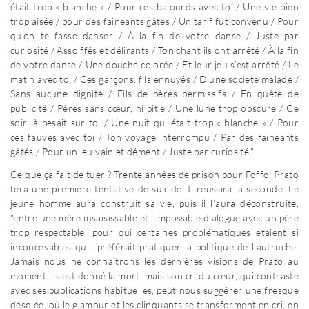
était trop « blanche » / Pour ces balourds avec toi / Une vie bien
trop aisée / pour des fainéants gâtés / Un tarif fut convenu / Pour
qu’on te fasse danser / À la fin de votre danse / Juste par
curiosité / Assoiffés et délirants / Ton chant ils ont arrêté / À la fin
de votre danse / Une douche colorée / Et leur jeu s’est arrêté / Le
matin avec toi / Ces garçons, fils ennuyés / D’une société malade /
Sans aucune dignité / Fils de pères permissifs / En quête de
publicité / Pères sans cœur, ni pitié / Une lune trop obscure / Ce
soir-là pesait sur toi / Une nuit qui était trop « blanche » / Pour
ces fauves avec toi / Ton voyage interrompu / Par des fainéants
gâtés / Pour un jeu vain et dément / Juste par curiosité."
Ce que ça fait de tuer ? Trente années de prison pour Foffo. Prato
fera une première tentative de suicide. Il réussira la seconde. Le
jeune homme aura construit sa vie, puis il l’aura déconstruite,
"entre une mère insaisissable et l’impossible dialogue avec un père
trop respectable, pour qui certaines problématiques étaient si
inconcevables qu’il préférait pratiquer la politique de l’autruche.
Jamais nous ne connaîtrons les dernières visions de Prato au
moment il s’est donné la mort, mais son cri du cœur, qui contraste
avec ses publications habituelles, peut nous suggérer une fresque
désolée, où le glamour et les clinquants se transforment en cri, en