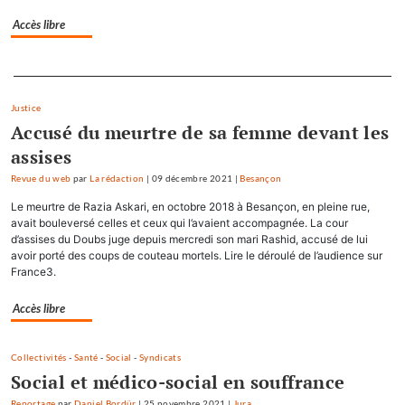
Accès libre
Separateur
Justice
Accusé du meurtre de sa femme devant les
assises
Revue du web
par
La rédaction
|
09 décembre 2021
|
Besançon
Le meurtre de Razia Askari, en octobre 2018 à Besançon, en pleine rue,
avait bouleversé celles et ceux qui l’avaient accompagnée. La cour
d’assises du Doubs juge depuis mercredi son mari Rashid, accusé de lui
avoir porté des coups de couteau mortels. Lire le déroulé de l’audience sur
France3.
Accès libre
Collectivités
-
Santé
-
Social
-
Syndicats
Social et médico-social en souffrance
Reportage
par
Daniel Bordür
|
25 novembre 2021
|
Jura