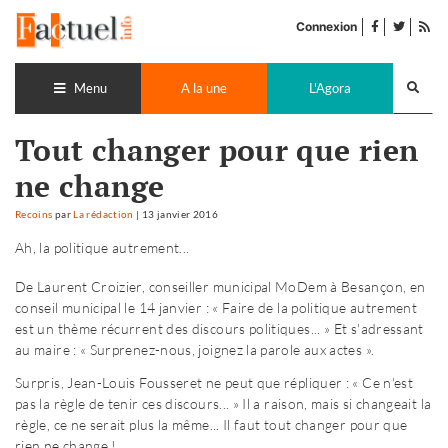
Accéder
facebook
twitter
Flu
au
Connexion
de
contenu
pub
Recherch
lance
Menu
A la une
L'Agora
Tout changer pour que rien
ne change
Recoins
par
La rédaction
|
13 janvier 2016
Ah, la politique autrement...
De Laurent Croizier, conseiller municipal MoDem à Besançon, en
conseil municipal le 14 janvier : « Faire de la politique autrement
est un thème récurrent des discours politiques... » Et s'adressant
au maire : « Surprenez-nous, joignez la parole aux actes ».
Surpris, Jean-Louis Fousseret ne peut que répliquer : « Ce n'est
pas la règle de tenir ces discours... » Il a raison, mais si changeait la
règle, ce ne serait plus la même... Il faut tout changer pour que
rien ne change !