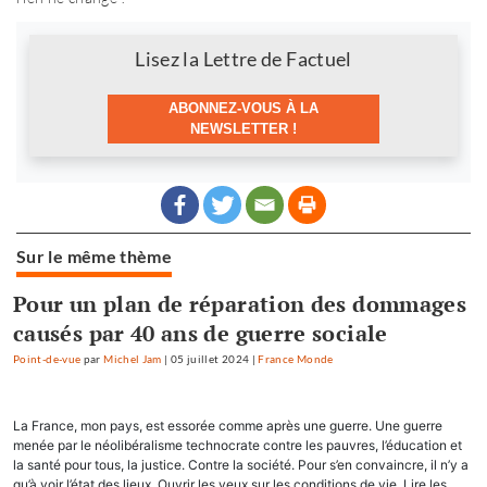
Newsletter
Lisez la Lettre de Factuel
ABONNEZ-VOUS À LA
NEWSLETTER !
Sur le même thème
Pour un plan de réparation des dommages
causés par 40 ans de guerre sociale
Point-de-vue
par
Michel Jam
|
05 juillet 2024
|
France Monde
La France, mon pays, est essorée comme après une guerre. Une guerre
menée par le néolibéralisme technocrate contre les pauvres, l’éducation et
la santé pour tous, la justice. Contre la société. Pour s’en convaincre, il n’y a
qu’à voir l’état des lieux. Ouvrir les yeux sur les conditions de vie. Lire les