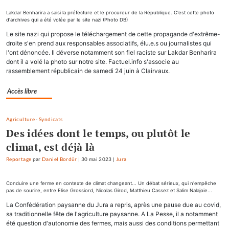
Lakdar Benharira a saisi la préfecture et le procureur de la République. C'est cette photo
d'archives qui a été volée par le site nazi (Photo DB)
Le site nazi qui propose le téléchargement de cette propagande d'extrême-
droite s'en prend aux responsables associatifs, élu.e.s ou journalistes qui
l'ont dénoncée. Il déverse notamment son fiel raciste sur Lakdar Benharira
dont il a volé la photo sur notre site. Factuel.info s'associe au
rassemblement républicain de samedi 24 juin à Clairvaux.
Accès libre
Agriculture
-
Syndicats
Des idées dont le temps, ou plutôt le
climat, est déjà là
Reportage
par
Daniel Bordür
|
30 mai 2023
|
Jura
Conduire une ferme en contexte de climat changeant... Un débat sérieux, qui n'empêche
pas de sourire, entre Elise Grossiord, Nicolas Girod, Matthieu Cassez et Salim Nalajoie...
La Confédération paysanne du Jura a repris, après une pause due au covid,
sa traditionnelle fête de l'agriculture paysanne. A La Pesse, il a notamment
été question d'autonomie des fermes, mais aussi des conditions permettant