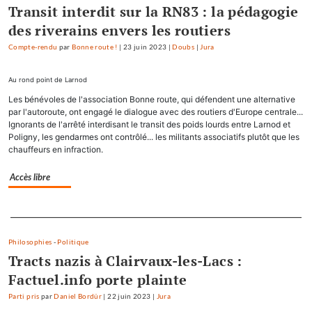
Transit interdit sur la RN83 : la pédagogie
des riverains envers les routiers
Compte-rendu
par
Bonne route !
|
23 juin 2023
|
Doubs
|
Jura
Au rond point de Larnod
Les bénévoles de l'association Bonne route, qui défendent une alternative
par l'autoroute, ont engagé le dialogue avec des routiers d'Europe centrale...
Ignorants de l'arrêté interdisant le transit des poids lourds entre Larnod et
Poligny, les gendarmes ont contrôlé... les militants associatifs plutôt que les
chauffeurs en infraction.
Accès libre
Separateur
Philosophies
-
Politique
Tracts nazis à Clairvaux-les-Lacs :
Factuel.info porte plainte
Parti pris
par
Daniel Bordür
|
22 juin 2023
|
Jura