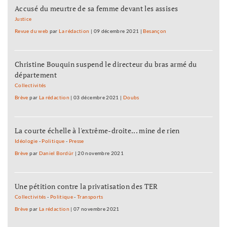
Accusé du meurtre de sa femme devant les assises
Justice
Revue du web
par
La rédaction
|
09 décembre 2021
|
Besançon
Christine Bouquin suspend le directeur du bras armé du
département
Collectivités
Brève
par
La rédaction
|
03 décembre 2021
|
Doubs
La courte échelle à l'extrême-droite... mine de rien
Idéologie
-
Politique
-
Presse
Brève
par
Daniel Bordür
|
20 novembre 2021
Une pétition contre la privatisation des TER
Collectivités
-
Politique
-
Transports
Brève
par
La rédaction
|
07 novembre 2021