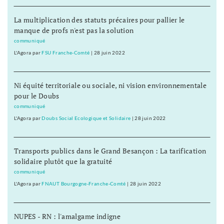
La multiplication des statuts précaires pour pallier le
manque de profs n'est pas la solution
communiqué
L'Agora
par
FSU Franche-Comté
|
28 juin 2022
Ni équité territoriale ou sociale, ni vision environnementale
pour le Doubs
communiqué
L'Agora
par
Doubs Social Ecologique et Solidaire
|
28 juin 2022
Transports publics dans le Grand Besançon : La tarification
solidaire plutôt que la gratuité
communiqué
L'Agora
par
FNAUT Bourgogne-Franche-Comté
|
28 juin 2022
NUPES - RN : l'amalgame indigne