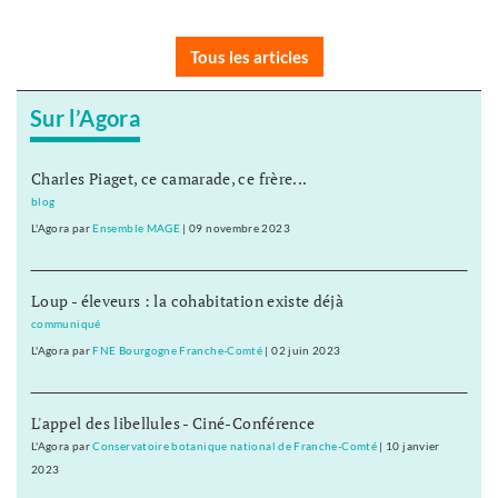
Tous les articles
Sur l’Agora
Charles Piaget, ce camarade, ce frère...
blog
L'Agora
par
Ensemble MAGE
|
09 novembre 2023
Loup - éleveurs : la cohabitation existe déjà
communiqué
L'Agora
par
FNE Bourgogne Franche-Comté
|
02 juin 2023
L'appel des libellules - Ciné-Conférence
L'Agora
par
Conservatoire botanique national de Franche-Comté
|
10 janvier
2023