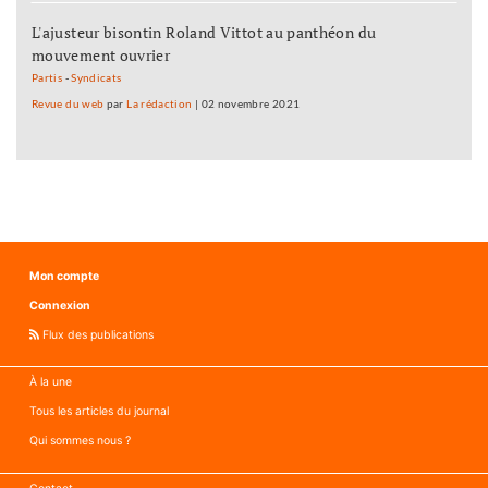
L'ajusteur bisontin Roland Vittot au panthéon du
mouvement ouvrier
Partis
-
Syndicats
Revue du web
par
La rédaction
|
02 novembre 2021
Mon compte
Connexion
Flux des publications
À la une
Tous les articles du journal
Qui sommes nous ?