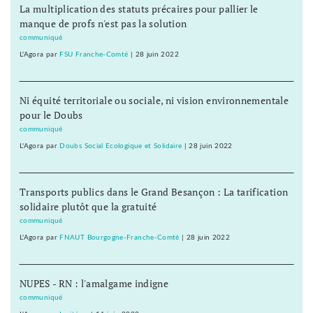
La multiplication des statuts précaires pour pallier le
manque de profs n'est pas la solution
communiqué
L'Agora
par
FSU Franche-Comté
|
28 juin 2022
Ni équité territoriale ou sociale, ni vision environnementale
pour le Doubs
communiqué
L'Agora
par
Doubs Social Ecologique et Solidaire
|
28 juin 2022
Transports publics dans le Grand Besançon : La tarification
solidaire plutôt que la gratuité
communiqué
L'Agora
par
FNAUT Bourgogne-Franche-Comté
|
28 juin 2022
NUPES - RN : l'amalgame indigne
communiqué