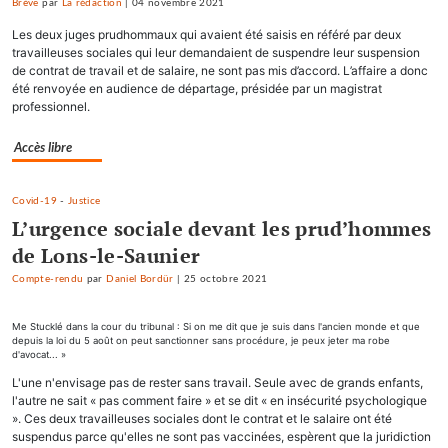
Brève
par
La rédaction
|
04 novembre 2021
Les deux juges prudhommaux qui avaient été saisis en référé par deux
travailleuses sociales qui leur demandaient de suspendre leur suspension
de contrat de travail et de salaire, ne sont pas mis d’accord. L’affaire a donc
été renvoyée en audience de départage, présidée par un magistrat
professionnel.
Accès libre
Covid-19
-
Justice
L’urgence sociale devant les prud’hommes
de Lons-le-Saunier
Compte-rendu
par
Daniel Bordür
|
25 octobre 2021
Me Stucklé dans la cour du tribunal : Si on me dit que je suis dans l'ancien monde et que
depuis la loi du 5 août on peut sanctionner sans procédure, je peux jeter ma robe
d'avocat... »
L'une n'envisage pas de rester sans travail. Seule avec de grands enfants,
l'autre ne sait « pas comment faire » et se dit « en insécurité psychologique
». Ces deux travailleuses sociales dont le contrat et le salaire ont été
suspendus parce qu'elles ne sont pas vaccinées, espèrent que la juridiction