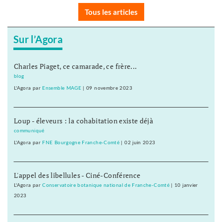
Tous les articles
Sur l’Agora
Charles Piaget, ce camarade, ce frère...
blog
L'Agora
par
Ensemble MAGE
|
09 novembre 2023
Loup - éleveurs : la cohabitation existe déjà
communiqué
L'Agora
par
FNE Bourgogne Franche-Comté
|
02 juin 2023
L'appel des libellules - Ciné-Conférence
L'Agora
par
Conservatoire botanique national de Franche-Comté
|
10 janvier
2023