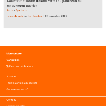
L'ajusteur bisontin Roland Vittot au panthéon du
mouvement ouvrier
Partis
-
Syndicats
Revue du web
par
La rédaction
|
02 novembre 2021
Mon compte
Connexion
Flux des publications
À la une
Tous les articles du journal
Qui sommes nous ?
Contact