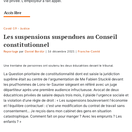
vie privée. L'employeur a fait appel.
Accès libre
Covid-19
-
Justice
Les suspensions suspendues au Conseil
constitutionnel
Reportage
par
Daniel Bordür
|
16 décembre 2021
|
Franche-Comté
Une trentaine de personnes ont soutenu les deux éducatrices devant le tribunal.
La Question prioritaire de constitutionnalité dont est saisie la juridiction
suprême était au centre de l'argumentation de Me Fabien Stucklé devant
les prud'hommes de Lons-le-Saunier siégeant en référé avec un juge
départiteur après une première audience infructueuse. Avocat de deux
éducatrices privées de salaire depuis trois mois, il plaide l'urgence sociale et
la violation d'une règle de droit : « Les suspensions bouleversent l'économie
et l'équilibre contractuel : c'est une modification du contrat de travail sans
consentement... Je reçois dans mon cabinet des gens en situation
catastrophique. Comment fait on pour manger ? Avec les emprunts ? Les
enfants ? »