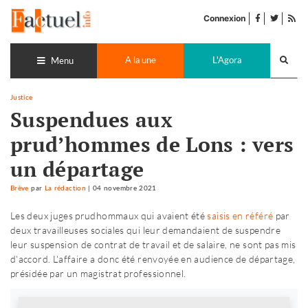
Accéder
facebook
twitter
Flu
au
Connexion
de
contenu
pub
Recherch
A la une
L'Agora
lance
Menu
Justice
Suspendues aux
prud’hommes de Lons : vers
un départage
Brève
par
La rédaction
|
04 novembre 2021
Les deux juges prudhommaux qui avaient été
saisis en référé
par
deux travailleuses sociales qui leur demandaient de suspendre
leur suspension de contrat de travail et de salaire, ne sont pas mis
d'accord. L'affaire a donc été renvoyée en audience de départage,
présidée par un magistrat professionnel.
Newsletter