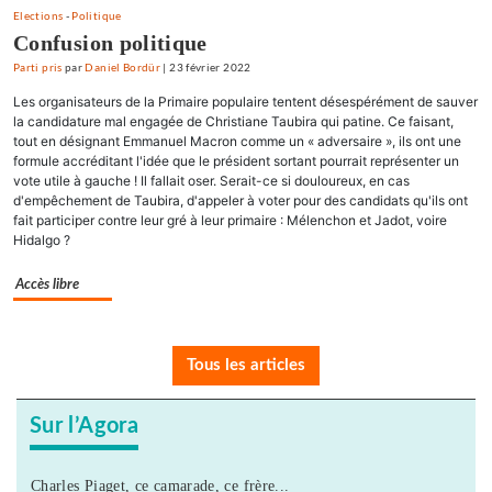
Elections
-
Politique
Confusion politique
Parti pris
par
Daniel Bordür
|
23 février 2022
Les organisateurs de la Primaire populaire tentent désespérément de sauver
la candidature mal engagée de Christiane Taubira qui patine. Ce faisant,
tout en désignant Emmanuel Macron comme un « adversaire », ils ont une
formule accréditant l'idée que le président sortant pourrait représenter un
vote utile à gauche ! Il fallait oser. Serait-ce si douloureux, en cas
d'empêchement de Taubira, d'appeler à voter pour des candidats qu'ils ont
fait participer contre leur gré à leur primaire : Mélenchon et Jadot, voire
Hidalgo ?
Accès libre
Tous les articles
Sur l’Agora
Charles Piaget, ce camarade, ce frère...