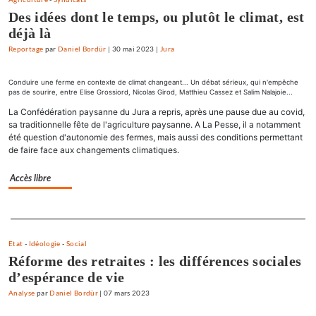
Des idées dont le temps, ou plutôt le climat, est
déjà là
Reportage
par
Daniel Bordür
|
30 mai 2023
|
Jura
Conduire une ferme en contexte de climat changeant... Un débat sérieux, qui n'empêche
pas de sourire, entre Elise Grossiord, Nicolas Girod, Matthieu Cassez et Salim Nalajoie...
La Confédération paysanne du Jura a repris, après une pause due au covid,
sa traditionnelle fête de l'agriculture paysanne. A La Pesse, il a notamment
été question d'autonomie des fermes, mais aussi des conditions permettant
de faire face aux changements climatiques.
Accès libre
Separateur
Etat
-
Idéologie
-
Social
Réforme des retraites : les différences sociales
d’espérance de vie
Analyse
par
Daniel Bordür
|
07 mars 2023