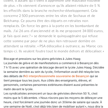
colère, d’autant qu’il vient d’apprendre une mauvaise nouvelle
de plus. « Ils viennent d’annoncer qu’ils allaient réduire de 5 %
les effectifs dans la branche recherche-développement. Cela
concerne 2 500 personnes entre les sites de Sochaux et de
Belchamp. Ce pourra être des départs en retraites non
remplacés. On force les gens à la porte en les bombardant de
mails. J’ai 26 ans d’ancienneté et ils me proposent 34 000 euros,
je fais quoi avec ? » se demande le quinquagénaire qui refuse
cette somme par peur de ne plus rien retrouver derrière en
attendant sa retraite. « PSA délocalise à outrance, au Maroc ces
temps-ci. Ils veulent foutre tout le monde dehors et délocaliser. »
Blocage et pressions sur les pions grévistes à Jules Haag
La journée de grève et de manifestations a commencé à Besançon dès
7 h 15 avec une opération de blocage devant le lycée Jules Haag. Décidée
la semaine dernière au sein du lycée, l’information avait été relayée lors
des débats de l’
AG interprofessionnelle souveraine de Besançon
qui se
tient presque tous les jours. Aux côtés des enseignants, élèves, et
personnels, certaines personnes extérieures étaient aussi présentes le
matin devant le lycée.
Les syndicalistes annoncent un taux de grévistes d’environ 50 %, c’est
moins que le 5 décembre. « Nous n’avons pas les moyens de débrayer une
heure, c’est forcément une journée donc un 30ème de salaire qui saute. À
une semaine de Noël, c’est déjà très bien de mobiliser autant », nous dira la