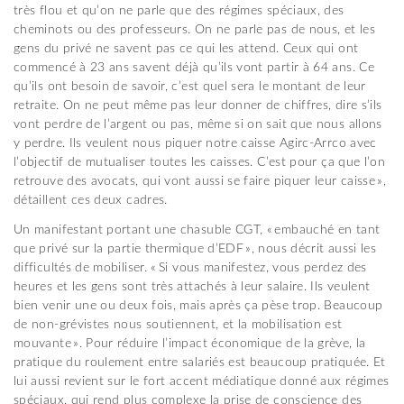
très flou et qu’on ne parle que des régimes spéciaux, des
cheminots ou des professeurs. On ne parle pas de nous, et les
gens du privé ne savent pas ce qui les attend. Ceux qui ont
commencé à 23 ans savent déjà qu’ils vont partir à 64 ans. Ce
qu’ils ont besoin de savoir, c’est quel sera le montant de leur
retraite. On ne peut même pas leur donner de chiffres, dire s’ils
vont perdre de l’argent ou pas, même si on sait que nous allons
y perdre. Ils veulent nous piquer notre caisse Agirc-Arrco avec
l’objectif de mutualiser toutes les caisses. C’est pour ça que l’on
retrouve des avocats, qui vont aussi se faire piquer leur caisse »,
détaillent ces deux cadres.
Un manifestant portant une chasuble CGT, « embauché en tant
que privé sur la partie thermique d’EDF », nous décrit aussi les
difficultés de mobiliser. « Si vous manifestez, vous perdez des
heures et les gens sont très attachés à leur salaire. Ils veulent
bien venir une ou deux fois, mais après ça pèse trop. Beaucoup
de non-grévistes nous soutiennent, et la mobilisation est
mouvante ». Pour réduire l’impact économique de la grève, la
pratique du roulement entre salariés est beaucoup pratiquée. Et
lui aussi revient sur le fort accent médiatique donné aux régimes
spéciaux, qui rend plus complexe la prise de conscience des