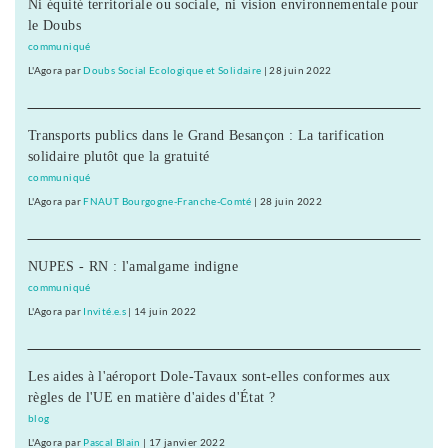
Ni équité territoriale ou sociale, ni vision environnementale pour
le Doubs
communiqué
L'Agora
par
Doubs Social Ecologique et Solidaire
|
28 juin 2022
Transports publics dans le Grand Besançon : La tarification
solidaire plutôt que la gratuité
communiqué
L'Agora
par
FNAUT Bourgogne-Franche-Comté
|
28 juin 2022
NUPES - RN : l'amalgame indigne
communiqué
L'Agora
par
Invité.e.s
|
14 juin 2022
Les aides à l'aéroport Dole-Tavaux sont-elles conformes aux
règles de l'UE en matière d'aides d'État ?
blog
L'Agora
par
Pascal Blain
|
17 janvier 2022