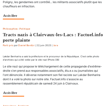
Poligny, les gendarmes ont contrôlé... les militants associatifs plutôt que les
chauffeurs en infraction.
Accès libre
Philosophies
-
Politique
Tracts nazis à Clairvaux-les-Lacs : Factuel.info
porte plainte
Parti pris
par
Daniel Bordür
|
22 juin 2023
|
Jura
Lakdar Benharira a saisi la préfecture et le procureur de la République. C'est cette photo
d'archives qui a été volée par le site nazi (Photo DB)
Le site nazi qui propose le téléchargement de cette propagande d'extrême-
droite s'en prend aux responsables associatifs, élu.e.s ou journalistes qui
l'ont dénoncée. Il déverse notamment son fiel raciste sur Lakdar Benharira
dont il a volé la photo sur notre site. Factuel.info s'associe au
rassemblement républicain de samedi 24 juin à Clairvaux.
Accès libre
Agriculture
-
Syndicats