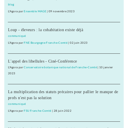
blog
L'Agora
par
Ensemble MAGE
|
09 novembre 2023
Loup - éleveurs : la cohabitation existe déjà
communiqué
L'Agora
par
FNE Bourgogne Franche-Comté
|
02 juin 2023
L'appel des libellules - Ciné-Conférence
L'Agora
par
Conservatoire botanique national de Franche-Comté
|
10 janvier
2023
La multiplication des statuts précaires pour pallier le manque de
profs n'est pas la solution
communiqué
L'Agora
par
FSU Franche-Comté
|
28 juin 2022