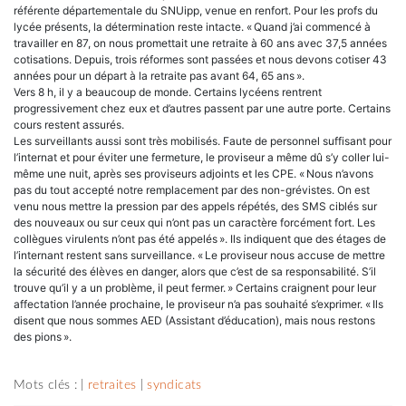
référente départementale du SNUipp, venue en renfort. Pour les profs du
lycée présents, la détermination reste intacte. « Quand j’ai commencé à
travailler en 87, on nous promettait une retraite à 60 ans avec 37,5 années
cotisations. Depuis, trois réformes sont passées et nous devons cotiser 43
années pour un départ à la retraite pas avant 64, 65 ans ».
Vers 8 h, il y a beaucoup de monde. Certains lycéens rentrent
progressivement chez eux et d’autres passent par une autre porte. Certains
cours restent assurés.
Les surveillants aussi sont très mobilisés. Faute de personnel suffisant pour
l’internat et pour éviter une fermeture, le proviseur a même dû s’y coller lui-
même une nuit, après ses proviseurs adjoints et les CPE. « Nous n’avons
pas du tout accepté notre remplacement par des non-grévistes. On est
venu nous mettre la pression par des appels répétés, des SMS ciblés sur
des nouveaux ou sur ceux qui n’ont pas un caractère forcément fort. Les
collègues virulents n’ont pas été appelés ». Ils indiquent que des étages de
l’internant restent sans surveillance. « Le proviseur nous accuse de mettre
la sécurité des élèves en danger, alors que c’est de sa responsabilité. S’il
trouve qu’il y a un problème, il peut fermer. » Certains craignent pour leur
affectation l’année prochaine, le proviseur n’a pas souhaité s’exprimer. « Ils
disent que nous sommes AED (Assistant d’éducation), mais nous restons
des pions ».
Mots clés : |
retraites
|
syndicats