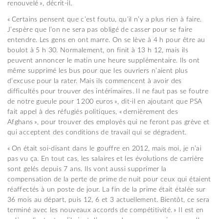
renouvelé », décrit-il.
« Certains pensent que c’est foutu, qu’il n’y a plus rien à faire.
J’espère que l’on ne sera pas obligé de casser pour se faire
entendre. Les gens en ont marre. On se lève à 4 h pour être au
boulot à 5 h 30. Normalement, on finit à 13 h 12, mais ils
peuvent annoncer le matin une heure supplémentaire. Ils ont
même supprimé les bus pour que les ouvriers n’aient plus
d’excuse pour la rater. Mais ils commencent à avoir des
difficultés pour trouver des intérimaires. Il ne faut pas se foutre
de notre gueule pour 1 200 euros », dit-il en ajoutant que PSA
fait appel à des réfugiés politiques, « dernièrement des
Afghans », pour trouver des employés qui ne feront pas grève et
qui acceptent des conditions de travail qui se dégradent.
« On était soi-disant dans le gouffre en 2012, mais moi, je n’ai
pas vu ça. En tout cas, les salaires et les évolutions de carrière
sont gelés depuis 7 ans. Ils vont aussi supprimer la
compensation de la perte de prime de nuit pour ceux qui étaient
réaffectés à un poste de jour. La fin de la prime était étalée sur
36 mois au départ, puis 12, 6 et 3 actuellement. Bientôt, ce sera
terminé avec les nouveaux accords de compétitivité. » Il est en