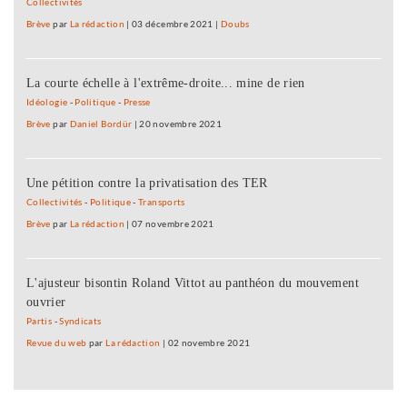
Collectivités
Brève
par
La rédaction
|
03 décembre 2021
|
Doubs
La courte échelle à l'extrême-droite... mine de rien
Idéologie
-
Politique
-
Presse
Brève
par
Daniel Bordür
|
20 novembre 2021
Une pétition contre la privatisation des TER
Collectivités
-
Politique
-
Transports
Brève
par
La rédaction
|
07 novembre 2021
L'ajusteur bisontin Roland Vittot au panthéon du mouvement
ouvrier
Partis
-
Syndicats
Revue du web
par
La rédaction
|
02 novembre 2021