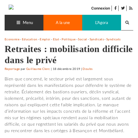
Accéder
facebook
twitter
Flu
au
Connexion
de
contenu
Recherch
pub
lance
Menu
A la une
L'Agora
Economie
-
Education
-
Emploi
-
Etat
-
Politique
-
Social
-
Syndicats
-
Syndicats
Retraites : mobilisation difficile
dans le privé
Reportage
par
Guillaume Clerc
|
18 décembre 2019
|
Doubs
Bien que concerné, le secteur privé est largement sous
représenté dans les manifestations pour défendre le système de
retraite. Éclatement des bastions ouvriers, déclin syndical,
isolement, précarité, intérim, peur des sanctions, sont autant de
raisons qui expliquent cette faible implication. Le manque
d’information sur les impacts concrets de la réforme et l’accent
mis sur les régimes spéciaux rendent aussi la mobilisation
difficile, ce que regrettent les salariés du privé que nous avons
pu rencontrer dans les cortèges à Besançon et Montbéliard.