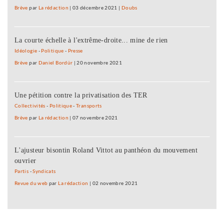
Brève
par
La rédaction
|
03 décembre 2021
|
Doubs
La courte échelle à l'extrême-droite... mine de rien
Idéologie
-
Politique
-
Presse
Brève
par
Daniel Bordür
|
20 novembre 2021
Une pétition contre la privatisation des TER
Collectivités
-
Politique
-
Transports
Brève
par
La rédaction
|
07 novembre 2021
L'ajusteur bisontin Roland Vittot au panthéon du mouvement
ouvrier
Partis
-
Syndicats
Revue du web
par
La rédaction
|
02 novembre 2021