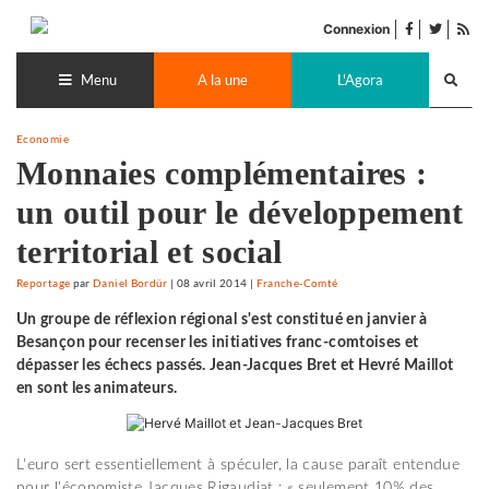
Accéder
facebook
twitter
Flu
au
Connexion
de
contenu
Recherch
pub
lance
Menu
A la une
L'Agora
Economie
Monnaies complémentaires :
un outil pour le développement
territorial et social
Reportage
par
Daniel Bordür
|
08 avril 2014
|
Franche-Comté
Un groupe de réflexion régional s'est constitué en janvier à
Besançon pour recenser les initiatives franc-comtoises et
dépasser les échecs passés. Jean-Jacques Bret et Hevré Maillot
en sont les animateurs.
L'euro sert essentiellement à spéculer, la cause paraît entendue
pour l'économiste Jacques Rigaudiat : « seulement 10% des