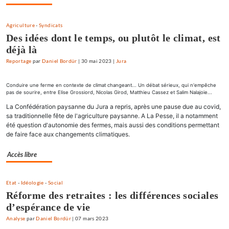
Agriculture
-
Syndicats
Des idées dont le temps, ou plutôt le climat, est
déjà là
Reportage
par
Daniel Bordür
|
30 mai 2023
|
Jura
Conduire une ferme en contexte de climat changeant... Un débat sérieux, qui n'empêche
pas de sourire, entre Elise Grossiord, Nicolas Girod, Matthieu Cassez et Salim Nalajoie...
La Confédération paysanne du Jura a repris, après une pause due au covid,
sa traditionnelle fête de l'agriculture paysanne. A La Pesse, il a notamment
été question d'autonomie des fermes, mais aussi des conditions permettant
de faire face aux changements climatiques.
Accès libre
Etat
-
Idéologie
-
Social
Réforme des retraites : les différences sociales
d’espérance de vie
Analyse
par
Daniel Bordür
|
07 mars 2023