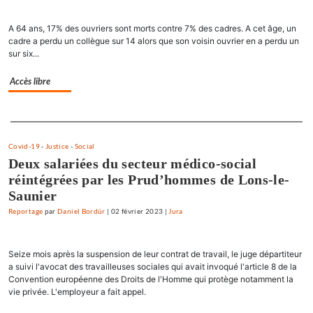
A 64 ans, 17% des ouvriers sont morts contre 7% des cadres. A cet âge, un
cadre a perdu un collègue sur 14 alors que son voisin ouvrier en a perdu un
sur six...
Accès libre
Separateur
Covid-19
-
Justice
-
Social
Deux salariées du secteur médico-social
réintégrées par les Prud’hommes de Lons-le-
Saunier
Reportage
par
Daniel Bordür
|
02 février 2023
|
Jura
Seize mois après la suspension de leur contrat de travail, le juge départiteur
a suivi l'avocat des travailleuses sociales qui avait invoqué l'article 8 de la
Convention européenne des Droits de l'Homme qui protège notamment la
vie privée. L'employeur a fait appel.