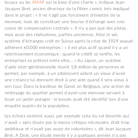
locaux ou les
AMAP
sur la base d'une charte », indique Jean-
Jacques Bret, ancien directeur de la filière comté, très impliqué
dans le projet : « Il ne s'agit pas forcément d'émettre de la
monnaie, mais de constituer une bourse d'échange avec une
caisse de compensation centrale ». Il n'y a pas que des pistes,
mais aussi des réalisations, parfois anciennes. Ainsi le wir,
système d'échanges créé en Suisse après la crise de 1929 auquel
adhèrent 60.000 entreprises : « il est plus actif quand il y a un
ralentissement économique : quand le crédit se raréfie, les
entreprises se prêtent entre elles... » Au Japon, un système
d'aide inter-générationelle réunit 1,8 million de personnes et
permet, par exemple, à un adolescent aidant un vieux d'avoir
une créance lui donnant droit à une aide quand il sera vieux à
son tour. Dans la banlieue de Gand, en Belgique, une action de
nettoyage du quartier permet d'avoir une monnaie servant à
louer un jardin potager : le besoin avait été identifié lors d'une
enquête auprès de la population.
Les échecs existent aussi, par exemple celui du sol bisontin qui
n'avait « sans doute pas la masse critique nécessaire, était trop
ambitieux et n'avait pas assez de volontaires », dit Jean-Jacques
Bret. A Dole, une étude menée il y a quelques années n'a pas