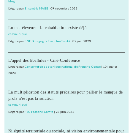
blog
L'Agora
par
Ensemble MAGE
|
09 novembre 2023
Loup - éleveurs : la cohabitation existe déjà
communiqué
L'Agora
par
FNE Bourgogne Franche-Comté
|
02 juin 2023
L'appel des libellules - Ciné-Conférence
L'Agora
par
Conservatoire botanique national de Franche-Comté
|
10 janvier
2023
La multiplication des statuts précaires pour pallier le manque de
profs n'est pas la solution
communiqué
L'Agora
par
FSU Franche-Comté
|
28 juin 2022
Ni équité territoriale ou sociale, ni vision environnementale pour