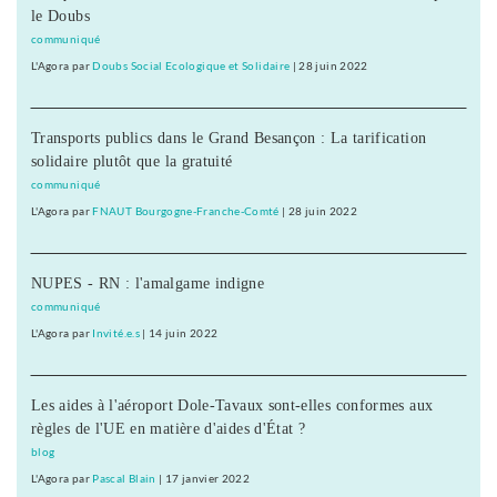
le Doubs
communiqué
L'Agora
par
Doubs Social Ecologique et Solidaire
|
28 juin 2022
Transports publics dans le Grand Besançon : La tarification
solidaire plutôt que la gratuité
communiqué
L'Agora
par
FNAUT Bourgogne-Franche-Comté
|
28 juin 2022
NUPES - RN : l'amalgame indigne
communiqué
L'Agora
par
Invité.e.s
|
14 juin 2022
Les aides à l'aéroport Dole-Tavaux sont-elles conformes aux
règles de l'UE en matière d'aides d'État ?
blog
L'Agora
par
Pascal Blain
|
17 janvier 2022