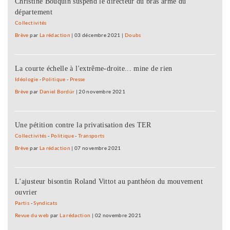
Christine Bouquin suspend le directeur du bras armé du
département
Collectivités
Brève
par
La rédaction
|
03 décembre 2021
|
Doubs
La courte échelle à l'extrême-droite... mine de rien
Idéologie
-
Politique
-
Presse
Brève
par
Daniel Bordür
|
20 novembre 2021
Une pétition contre la privatisation des TER
Collectivités
-
Politique
-
Transports
Brève
par
La rédaction
|
07 novembre 2021
L'ajusteur bisontin Roland Vittot au panthéon du mouvement
ouvrier
Partis
-
Syndicats
Revue du web
par
La rédaction
|
02 novembre 2021