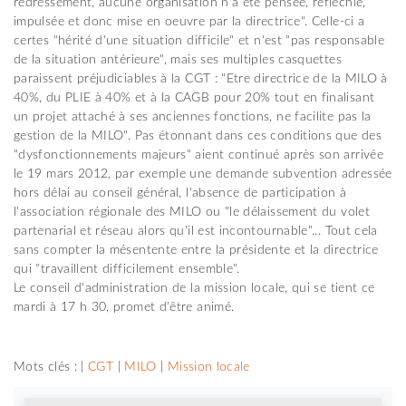
redressement, aucune organisation n'a été pensée, réfléchie,
impulsée et donc mise en oeuvre par la directrice". Celle-ci a
certes "hérité d'une situation difficile" et n'est "pas responsable
de la situation antérieure", mais ses multiples casquettes
paraissent préjudiciables à la CGT : "Etre directrice de la MILO à
40%, du PLIE à 40% et à la CAGB pour 20% tout en finalisant
un projet attaché à ses anciennes fonctions, ne facilite pas la
gestion de la MILO". Pas étonnant dans ces conditions que des
"dysfonctionnements majeurs" aient continué après son arrivée
le 19 mars 2012, par exemple une demande subvention adressée
hors délai au conseil général, l'absence de participation à
l'association régionale des MILO ou "le délaissement du volet
partenarial et réseau alors qu'il est incontournable"... Tout cela
sans compter la mésentente entre la présidente et la directrice
qui "travaillent difficilement ensemble".
Le conseil d'administration de la mission locale, qui se tient ce
mardi à 17 h 30, promet d'être animé.
Mots clés : |
CGT
|
MILO
|
Mission locale