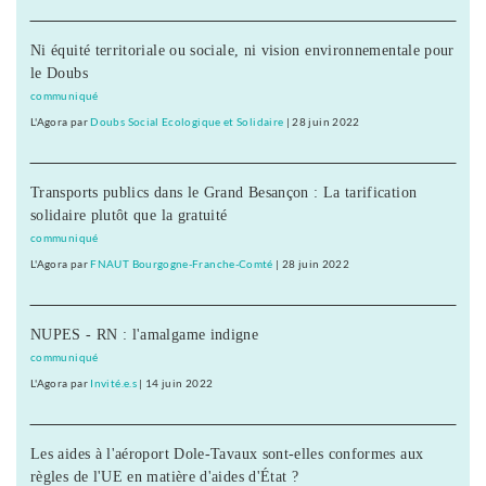
Ni équité territoriale ou sociale, ni vision environnementale pour
le Doubs
communiqué
L'Agora
par
Doubs Social Ecologique et Solidaire
|
28 juin 2022
Transports publics dans le Grand Besançon : La tarification
solidaire plutôt que la gratuité
communiqué
L'Agora
par
FNAUT Bourgogne-Franche-Comté
|
28 juin 2022
NUPES - RN : l'amalgame indigne
communiqué
L'Agora
par
Invité.e.s
|
14 juin 2022
Les aides à l'aéroport Dole-Tavaux sont-elles conformes aux
règles de l'UE en matière d'aides d'État ?