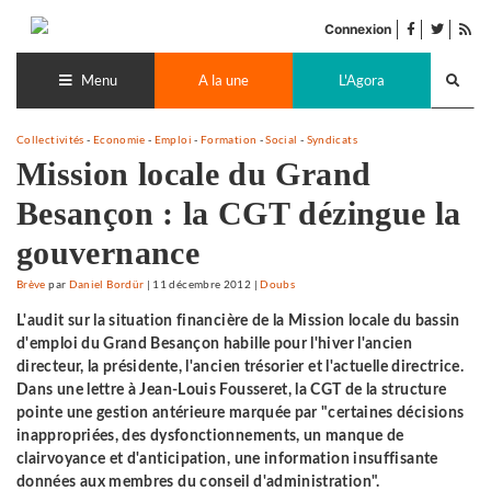
Accéder
facebook
twitter
Flu
au
Connexion
de
contenu
Recherch
pub
lance
Menu
A la une
L'Agora
Collectivités
-
Economie
-
Emploi
-
Formation
-
Social
-
Syndicats
Mission locale du Grand
Besançon : la CGT dézingue la
gouvernance
Brève
par
Daniel Bordür
|
11 décembre 2012
|
Doubs
L'audit sur la situation financière de la Mission locale du bassin
d'emploi du Grand Besançon habille pour l'hiver l'ancien
directeur, la présidente, l'ancien trésorier et l'actuelle directrice.
Dans une lettre à Jean-Louis Fousseret, la CGT de la structure
pointe une gestion antérieure marquée par "certaines décisions
inappropriées, des dysfonctionnements, un manque de
clairvoyance et d'anticipation, une information insuffisante
données aux membres du conseil d'administration".