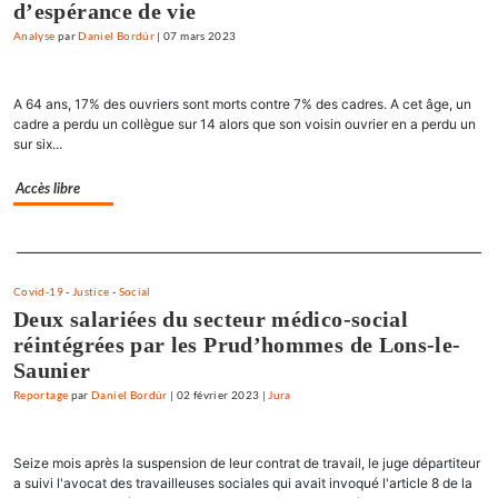
d’espérance de vie
Analyse
par
Daniel Bordür
|
07 mars 2023
A 64 ans, 17% des ouvriers sont morts contre 7% des cadres. A cet âge, un
cadre a perdu un collègue sur 14 alors que son voisin ouvrier en a perdu un
sur six...
Accès libre
Separateur
Covid-19
-
Justice
-
Social
Deux salariées du secteur médico-social
réintégrées par les Prud’hommes de Lons-le-
Saunier
Reportage
par
Daniel Bordür
|
02 février 2023
|
Jura
Seize mois après la suspension de leur contrat de travail, le juge départiteur
a suivi l'avocat des travailleuses sociales qui avait invoqué l'article 8 de la