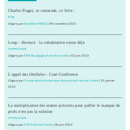
Charles Piaget, ce camarade, ce frère...
blog
L'Agora
par
Ensemble MAGE
|
09 novembre 2023
Loup - éleveurs : la cohabitation existe déjà
communiqué
L'Agora
par
FNE Bourgogne Franche-Comté
|
02 juin 2023
L'appel des libellules - Ciné-Conférence
L'Agora
par
Conservatoire botanique national de Franche-Comté
|
10 janvier
2023
La multiplication des statuts précaires pour pallier le manque de
profs n'est pas la solution
communiqué
L'Agora
par
FSU Franche-Comté
|
28 juin 2022