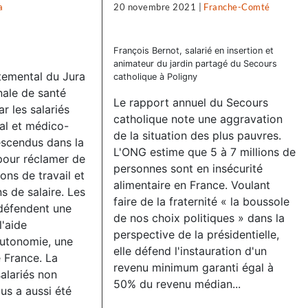
a
20 novembre 2021
|
Franche-Comté
François Bernot, salarié en insertion et
animateur du jardin partagé du Secours
temental du Jura
catholique à Poligny
nale de santé
Le rapport annuel du Secours
ar les salariés
catholique note une aggravation
al et médico-
de la situation des plus pauvres.
escendus dans la
L'ONG estime que 5 à 7 millions de
pour réclamer de
personnes sont en insécurité
ons de travail et
alimentaire en France. Voulant
 de salaire. Les
faire de la fraternité « la boussole
 défendent une
de nos choix politiques » dans la
l'aide
perspective de la présidentielle,
autonomie, une
elle défend l'instauration d'un
e France. La
revenu minimum garanti égal à
salariés non
50% du revenu médian...
us a aussi été