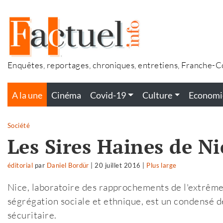
Accéder
au
contenu
Enquêtes, reportages, chroniques, entretiens, Franche-
A la une
Cinéma
Covid-19
Culture
Economi
Société
Les Sires Haines de Ni
éditorial
par
Daniel Bordür
|
20 juillet 2016
|
Plus large
Nice, laboratoire des rapprochements de l'extrême-d
ségrégation sociale et ethnique, est un condensé d
sécuritaire.