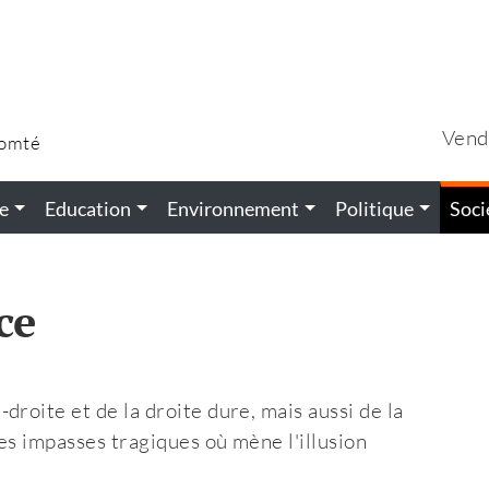
Vend
Comté
e
Education
Environnement
Politique
Soci
ce
roite et de la droite dure, mais aussi de la
es impasses tragiques où mène l'illusion