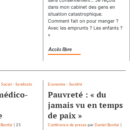
sans consentement... Je reçois
dans mon cabinet des gens en
situation catastrophique.
Comment fait on pour manger ?
Avec les emprunts ? Les enfants ?
»
Accès libre
-
Social
-
Syndicats
Economie
-
Société
 médico-
Pauvreté : « du
jamais vu en temps
e
de paix »
 Bordür
|
25
Conférence de presse
par
Daniel Bordür
|