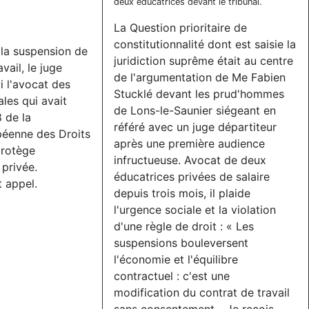
deux éducatrices devant le tribunal.
La Question prioritaire de
constitutionnalité dont est saisie la
 la suspension de
juridiction suprême était au centre
vail, le juge
de l'argumentation de Me Fabien
i l'avocat des
Stucklé devant les prud'hommes
ales qui avait
de Lons-le-Saunier siégeant en
8 de la
référé avec un juge départiteur
éenne des Droits
après une première audience
protège
infructueuse. Avocat de deux
privée.
éducatrices privées de salaire
t appel.
depuis trois mois, il plaide
l'urgence sociale et la violation
d'une règle de droit : « Les
suspensions bouleversent
l'économie et l'équilibre
contractuel : c'est une
modification du contrat de travail