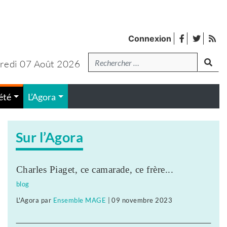
facebook
twitter
Fl
Connexion
de
Recherche
lanc
pub
redi 07 Août 2026
été
L’Agora
Sur l’Agora
Charles Piaget, ce camarade, ce frère...
blog
L'Agora
par
Ensemble MAGE
|
09 novembre 2023