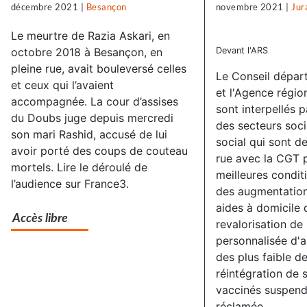
décembre 2021
|
Besançon
novembre 2021
|
Jur
Le meurtre de Razia Askari, en
octobre 2018 à Besançon, en
Devant l'ARS
pleine rue, avait bouleversé celles
Le Conseil dépar
et ceux qui l’avaient
et l'Agence régio
accompagnée. La cour d’assises
sont interpellés p
du Doubs juge depuis mercredi
des secteurs soci
son mari Rashid, accusé de lui
social qui sont d
avoir porté des coups de couteau
rue avec la CGT 
mortels. Lire le déroulé de
meilleures conditi
l’audience sur France3.
des augmentations
aides à domicile
Accès libre
revalorisation de 
personnalisée d'
des plus faible d
réintégration de 
vaccinés suspend
réclamée.