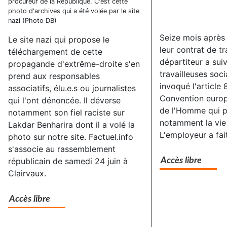
procureur de la République. C'est cette
photo d'archives qui a été volée par le site
nazi (Photo DB)
Seize mois après
Le site nazi qui propose le
leur contrat de tra
téléchargement de cette
départiteur a suiv
propagande d'extrême-droite s'en
travailleuses soci
prend aux responsables
invoqué l'article 
associatifs, élu.e.s ou journalistes
Convention europ
qui l'ont dénoncée. Il déverse
de l'Homme qui 
notamment son fiel raciste sur
notamment la vie 
Lakdar Benharira dont il a volé la
L'employeur a fai
photo sur notre site. Factuel.info
s'associe au rassemblement
républicain de samedi 24 juin à
Accès libre
Clairvaux.
Accès libre