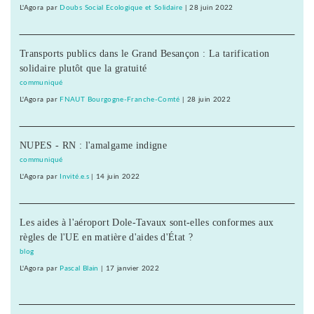
L'Agora
par
Doubs Social Ecologique et Solidaire
|
28 juin 2022
Transports publics dans le Grand Besançon : La tarification
solidaire plutôt que la gratuité
communiqué
L'Agora
par
FNAUT Bourgogne-Franche-Comté
|
28 juin 2022
NUPES - RN : l'amalgame indigne
communiqué
L'Agora
par
Invité.e.s
|
14 juin 2022
Les aides à l'aéroport Dole-Tavaux sont-elles conformes aux
règles de l'UE en matière d'aides d'État ?
blog
L'Agora
par
Pascal Blain
|
17 janvier 2022