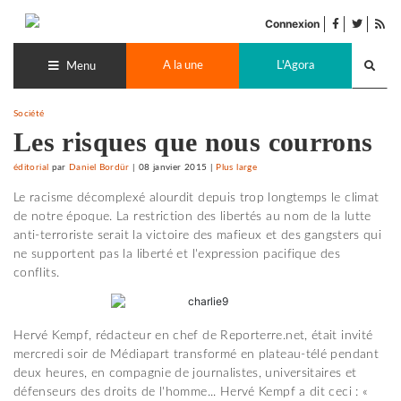
Accéder
facebook
twitter
Flu
au
Connexion
de
contenu
Recherch
pub
A la une
L'Agora
lance
Menu
Société
Les risques que nous courrons
éditorial
par
Daniel Bordür
|
08 janvier 2015
|
Plus large
Le racisme décomplexé alourdit depuis trop longtemps le climat
de notre époque. La restriction des libertés au nom de la lutte
anti-terroriste serait la victoire des mafieux et des gangsters qui
ne supportent pas la liberté et l'expression pacifique des
conflits.
Hervé Kempf, rédacteur en chef de Reporterre.net, était invité
mercredi soir de Médiapart transformé en plateau-télé pendant
deux heures, en compagnie de journalistes, universitaires et
défenseurs des droits de l'homme... Hervé Kempf a dit ceci : «