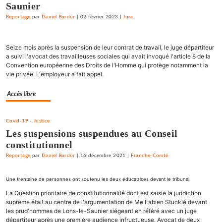
Saunier
Reportage
par
Daniel Bordür
|
02 février 2023
|
Jura
Seize mois après la suspension de leur contrat de travail, le juge départiteur
a suivi l'avocat des travailleuses sociales qui avait invoqué l'article 8 de la
Convention européenne des Droits de l'Homme qui protège notamment la
vie privée. L'employeur a fait appel.
Accès libre
Covid-19
-
Justice
Les suspensions suspendues au Conseil
constitutionnel
Reportage
par
Daniel Bordür
|
16 décembre 2021
|
Franche-Comté
Une trentaine de personnes ont soutenu les deux éducatrices devant le tribunal.
La Question prioritaire de constitutionnalité dont est saisie la juridiction
suprême était au centre de l'argumentation de Me Fabien Stucklé devant
les prud'hommes de Lons-le-Saunier siégeant en référé avec un juge
départiteur après une première audience infructueuse. Avocat de deux