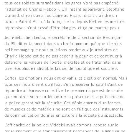
tous ces soldats surarmés dans les gares n'ont pas empêché
l'attentat de Charlie Hebdo ». Un instant auparavant, Stéphane
Durand, chroniqueur judiciaire au Figaro, disait craindre un
futur « Patriot Act » à la française : « depuis Perben les mesures
répressives n'ont cessé d'être élargies, et ça ne marche pas ».
Jean-Sébastien Leuba, le secrétaire de la section de Besançon
du PS, dit notamment dans un bref communiqué que « le plus
bel hommage que nous puissions rendre aux journalistes de
Charlie Hebdo est de ne pas céder à la peur et de continuer à
défendre les valeurs de liberté, d'égalité et de fraternité, dans
une république indivisible, laïque, démocratique et sociale ».
Certes, les émotions nous ont envahis, et c'est bien normal. Mais
tous ces mots disent qu'il faut s'en préserver lorsqu'il s'agit de
répondre à l'épreuve collective. Le premier risque est de croire
que montrer, voire surdémontrer la présence et la puissance de
la police garantirait la sécurité. Ces déploiements d'uniformes,
de muscles et de matériels ne sont en fait que des instruments
de communication donnés en pâture à la société du spectacle.
L'efficacité de la police, Vidock l'avait compris, repose sur le
renseignement et le franchissement permanent de la ligne jaune.