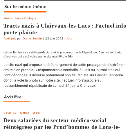
Sur le même thème
Philosophies
-
Politique
Tracts nazis à Clairvaux-les-Lacs : Factuel.info
porte plainte
Parti pris
par
Daniel Bordür
|
22 juin 2023
|
Jura
Lakdar Benharira a saisi la préfecture et le procureur de la République. C'est cette photo
d'archives qui a été volée par le site nazi (Photo DB)
Le site nazi qui propose le téléchargement de cette propagande d'extrême-
droite s'en prend aux responsables associatifs, élu.e.s ou journalistes qui
l'ont dénoncée. Il déverse notamment son fiel raciste sur Lakdar Benharira
dont il a volé la photo sur notre site. Factuel.info s'associe au
rassemblement républicain de samedi 24 juin à Clairvaux.
Accès libre
Covid-19
-
Justice
-
Social
Deux salariées du secteur médico-social
réintégrées par les Prud’hommes de Lons-le-