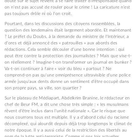
doute sur le sujet revient à se faire traiter d'irresponsable quand
on n'est pas accusé de rouler pour le crime ! La caricature n'est
pas toujours drôle ni où l'on croit.
Pourtant, dans les discussions des citoyens rassemblées, la
question des lendemains était largement abordée. Et maintenant
? Le préfet du Doubs, à la demande du ministre de l'Intérieur, a
d'ores et déjà annoncé des « patrouilles » aux abords des
rédactions. Cela semble découler d'une bonne intention : qui
peut être contre la protection des journalistes ? Mais que vise-t-
on réellement ? Imagine-t-on transformer un journal en bunker ?
Va-t-on continuer à faire « voir du bleu » partout ? Ne
comprend-on pas qu'une omniprésence ultravisible d'une police
armée jusqu'aux dents donne un sentiment d'être occupé dans
son propre pays, sa ville, son quartier ?
Sur le plateau de Médiapart, Abdelkrim Branine, le rédacteur en
chef de Beur FM, a dit une chose très simple : « les musulmans
rêvent d'être inclus dans l'unité nationale ». Car le risque que
nous courrons tous est multiple. Il y a d'abord celui du racisme
décomplexé, qui alourdit depuis déjà trop longtemps le climat de
notre époque. Il y a aussi celui de la restriction des libertés au
nom de la lutte anti-terroriste. Comme si nos lois actuelles