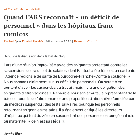
Covid-19
-
Santé
-
Social
Quand l’ARS reconnaît « un déficit de
personnel » dans les hôpitaux franc-
comtois
Exclusif
par
Daniel Bordür
|
08 octobre 2021
|
Franche-Comté
Début de la discussion dans le hall de l'ARS
Lors d'une réunion improvisée avec des soignants protestant contre les
suspensions de travail et de salaires, dont Factuel a été témoin, un cadre de
l'Agence régionale de santé de Bourgogne-Franche-Comté a souligné : «
Nous sommes clairement sur un déficit de personnels. On serait bien
content d'avoir les suspendus au travail, mais il y a une obligation des
soignants d'être vaccinés ». Remercié pour son écoute, le représentant de la
tutelle a promis de faire remonter une proposition d'alternative formulée par
un médecin suspendu : des tests salivaires pour que les personnels
retournent soigner les malades. Il a également critiqué les directeurs
d'hôpitaux qui font du zèle en suspendant des personnes en congé maladie
ou maternité : « ce n'est pas légal ».
Accès libre