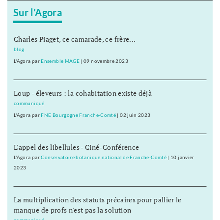
Sur l’Agora
Charles Piaget, ce camarade, ce frère...
blog
L'Agora
par
Ensemble MAGE
|
09 novembre 2023
Loup - éleveurs : la cohabitation existe déjà
communiqué
L'Agora
par
FNE Bourgogne Franche-Comté
|
02 juin 2023
L'appel des libellules - Ciné-Conférence
L'Agora
par
Conservatoire botanique national de Franche-Comté
|
10 janvier
2023
La multiplication des statuts précaires pour pallier le
manque de profs n'est pas la solution