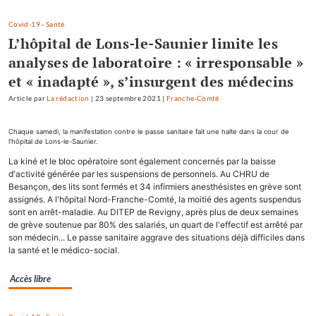
Covid-19
-
Santé
L’hôpital de Lons-le-Saunier limite les
analyses de laboratoire : « irresponsable »
et « inadapté », s’insurgent des médecins
Article
par
La rédaction
|
23 septembre 2021
|
Franche-Comté
Chaque samedi, la manifestation contre le passe sanitaire fait une halte dans la cour de
l'hôpital de Lons-le-Saunier.
La kiné et le bloc opératoire sont également concernés par la baisse
d'activité générée par les suspensions de personnels. Au CHRU de
Besançon, des lits sont fermés et 34 infirmiers anesthésistes en grève sont
assignés. A l'hôpital Nord-Franche-Comté, la moitié des agents suspendus
sont en arrêt-maladie. Au DITEP de Revigny, après plus de deux semaines
de grève soutenue par 80% des salariés, un quart de l'effectif est arrêté par
son médecin... Le passe sanitaire aggrave des situations déjà difficiles dans
la santé et le médico-social.
Accès libre