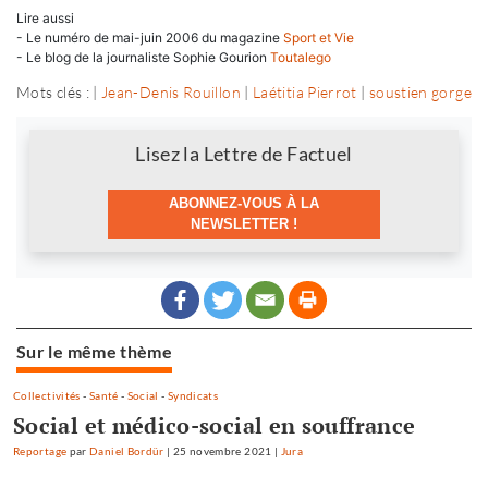
Lire aussi
- Le numéro de mai-juin 2006 du magazine
Sport et Vie
- Le blog de la journaliste Sophie Gourion
Toutalego
Mots clés : |
Jean-Denis Rouillon
|
Laétitia Pierrot
|
soustien gorge
Newsletter
Lisez la Lettre de Factuel
ABONNEZ-VOUS À LA
NEWSLETTER !
Sur le même thème
Collectivités
-
Santé
-
Social
-
Syndicats
Social et médico-social en souffrance
Reportage
par
Daniel Bordür
|
25 novembre 2021
|
Jura