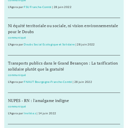
communiqué
L'Agora
par
FSU Franche-Comté
|
28 juin 2022
Ni équité territoriale ou sociale, ni vision environnementale
pour le Doubs
communiqué
L'Agora
par
Doubs Social Ecologique et Solidaire
|
28 juin 2022
Transports publics dans le Grand Besançon : La tarification
solidaire plutôt que la gratuité
communiqué
L'Agora
par
FNAUT Bourgogne-Franche-Comté
|
28 juin 2022
NUPES - RN : l'amalgame indigne
communiqué
L'Agora
par
Invité.e.s
|
14 juin 2022