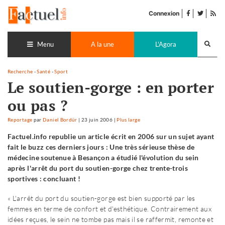
Accéder
facebook
twitter
Flu
au
Connexion
de
contenu
pub
Recherch
lance
Menu
A la une
L'Agora
Recherche
-
Santé
-
Sport
Le soutien-gorge : en porter
ou pas ?
Reportage
par
Daniel Bordür
|
23 juin 2006
|
Plus large
Factuel.info republie un article écrit en 2006 sur un sujet ayant
fait le buzz ces derniers jours : Une très sérieuse thèse de
médecine soutenue à Besançon a étudié l'évolution du sein
après l'arrêt du port du soutien-gorge chez trente-trois
sportives : concluant !
« L'arrêt du port du soutien-gorge est bien supporté par les
femmes en terme de confort et d'esthétique. Contrairement aux
idées reçues, le sein ne tombe pas mais il se raffermit, remonte et