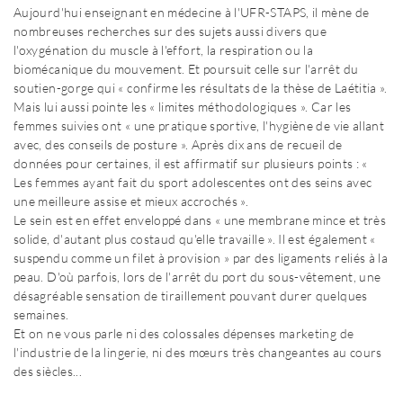
Aujourd'hui enseignant en médecine à l'UFR-STAPS, il mène de
nombreuses recherches sur des sujets aussi divers que
l'oxygénation du muscle à l'effort, la respiration ou la
biomécanique du mouvement. Et poursuit celle sur l'arrêt du
soutien-gorge qui « confirme les résultats de la thèse de Laétitia ».
Mais lui aussi pointe les « limites méthodologiques ». Car les
femmes suivies ont « une pratique sportive, l'hygiène de vie allant
avec, des conseils de posture ». Après dix ans de recueil de
données pour certaines, il est affirmatif sur plusieurs points : «
Les femmes ayant fait du sport adolescentes ont des seins avec
une meilleure assise et mieux accrochés ».
Le sein est en effet enveloppé dans « une membrane mince et très
solide, d'autant plus costaud qu'elle travaille ». Il est également «
suspendu comme un filet à provision » par des ligaments reliés à la
peau. D'où parfois, lors de l'arrêt du port du sous-vêtement, une
désagréable sensation de tiraillement pouvant durer quelques
semaines.
Et on ne vous parle ni des colossales dépenses marketing de
l'industrie de la lingerie, ni des mœurs très changeantes au cours
des siècles...