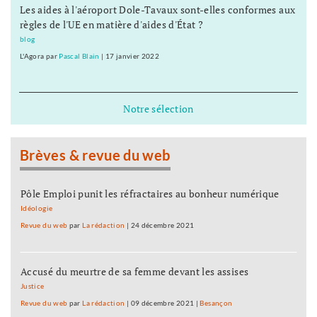
Les aides à l'aéroport Dole-Tavaux sont-elles conformes aux
règles de l'UE en matière d'aides d'État ?
blog
L'Agora
par
Pascal Blain
|
17 janvier 2022
Notre sélection
Brèves & revue du web
Pôle Emploi punit les réfractaires au bonheur numérique
Idéologie
Revue du web
par
La rédaction
|
24 décembre 2021
Accusé du meurtre de sa femme devant les assises
Justice
Revue du web
par
La rédaction
|
09 décembre 2021
|
Besançon