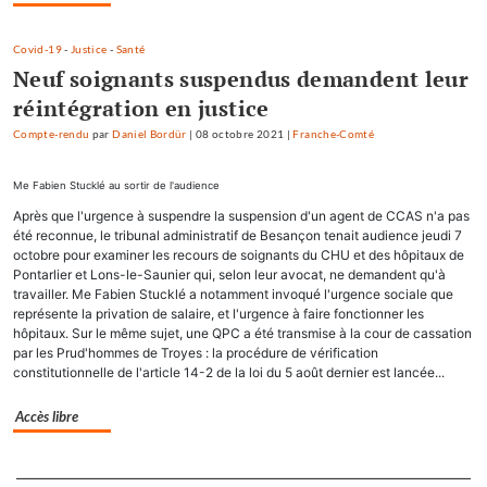
Covid-19
-
Justice
-
Santé
Neuf soignants suspendus demandent leur
réintégration en justice
Compte-rendu
par
Daniel Bordür
|
08 octobre 2021
|
Franche-Comté
Me Fabien Stucklé au sortir de l'audience
Après que l'urgence à suspendre la suspension d'un agent de CCAS n'a pas
été reconnue, le tribunal administratif de Besançon tenait audience jeudi 7
octobre pour examiner les recours de soignants du CHU et des hôpitaux de
Pontarlier et Lons-le-Saunier qui, selon leur avocat, ne demandent qu'à
travailler. Me Fabien Stucklé a notamment invoqué l'urgence sociale que
représente la privation de salaire, et l'urgence à faire fonctionner les
hôpitaux. Sur le même sujet, une QPC a été transmise à la cour de cassation
par les Prud'hommes de Troyes : la procédure de vérification
constitutionnelle de l'article 14-2 de la loi du 5 août dernier est lancée...
Accès libre
Separateur