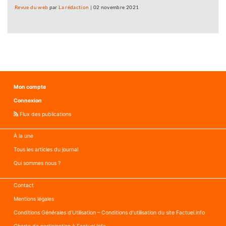
Revue du web
par
La rédaction
|
02 novembre 2021
Mon compte
Connexion
Flux des publications
À la une
Tous les articles du journal
Qui sommes nous ?
Contact
Mentions légales
Conditions Générales d’Utilisation – Conditions d’utilisation du site Factuel.info