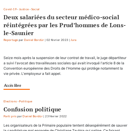
Covid-19
-
Justice
-
Social
Deux salariées du secteur médico-social
réintégrées par les Prud’hommes de Lons-
le-Saunier
Reportage
par
Daniel Bordür
|
02 février 2023
|
Jura
Seize mois après la suspension de leur contrat de travail, le juge départiteur
a suivi l'avocat des travailleuses sociales qui avait invoqué l'article 8 de la
Convention européenne des Droits de l'Homme qui protège notamment la
vie privée. L'employeur a fait appel.
Accès libre
Elections
-
Politique
Confusion politique
Parti pris
par
Daniel Bordür
|
23 février 2022
Les organisateurs de la Primaire populaire tentent désespérément de sauver
la candidature mal engagée de Christiane Taubira qui patine. Ce faisant,