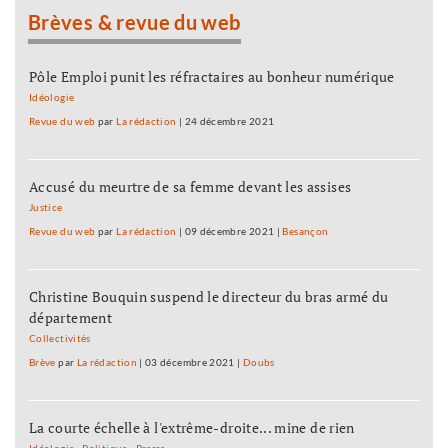
Brèves & revue du web
Pôle Emploi punit les réfractaires au bonheur numérique
Idéologie
Revue du web
par
La rédaction
|
24 décembre 2021
Accusé du meurtre de sa femme devant les assises
Justice
Revue du web
par
La rédaction
|
09 décembre 2021
|
Besançon
Christine Bouquin suspend le directeur du bras armé du
département
Collectivités
Brève
par
La rédaction
|
03 décembre 2021
|
Doubs
La courte échelle à l'extrême-droite... mine de rien