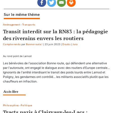
Sur le même thème
Aménagement
-
Transports
Transit interdit sur la RN83 : la pédagogie
des riverains envers les routiers
Compte-rendu
par
Bonne route !
|
23 juin 2023
|
Doubs
|
Jura
Au rond point de Larnod
Les bénévoles de l'association Bonne route, qui défendent une alternative
par l'autoroute, ont engagé le dialogue avec des routiers d'Europe centrale...
Ignorants de l'arrêté interdisant le transit des poids lourds entre Larnod et
Poligny, les gendarmes ont contrôlé... les militants associatifs plutôt que les
chauffeurs en infraction.
Accès libre
Philosophies
-
Politique
Tracts nazis à Clairvaux-les-Lacs :