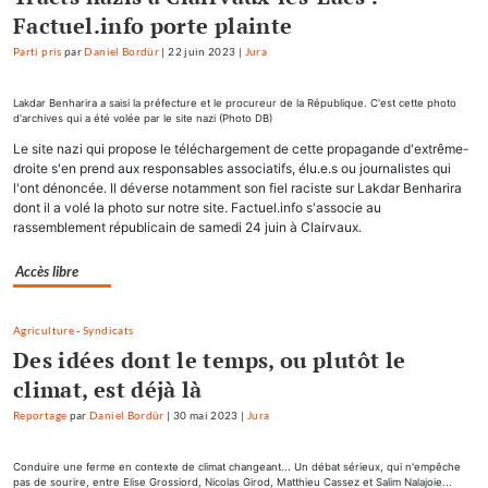
Factuel.info porte plainte
Parti pris
par
Daniel Bordür
|
22 juin 2023
|
Jura
Lakdar Benharira a saisi la préfecture et le procureur de la République. C'est cette photo
d'archives qui a été volée par le site nazi (Photo DB)
Le site nazi qui propose le téléchargement de cette propagande d'extrême-
droite s'en prend aux responsables associatifs, élu.e.s ou journalistes qui
l'ont dénoncée. Il déverse notamment son fiel raciste sur Lakdar Benharira
dont il a volé la photo sur notre site. Factuel.info s'associe au
rassemblement républicain de samedi 24 juin à Clairvaux.
Accès libre
Agriculture
-
Syndicats
Des idées dont le temps, ou plutôt le
climat, est déjà là
Reportage
par
Daniel Bordür
|
30 mai 2023
|
Jura
Conduire une ferme en contexte de climat changeant... Un débat sérieux, qui n'empêche
pas de sourire, entre Elise Grossiord, Nicolas Girod, Matthieu Cassez et Salim Nalajoie...