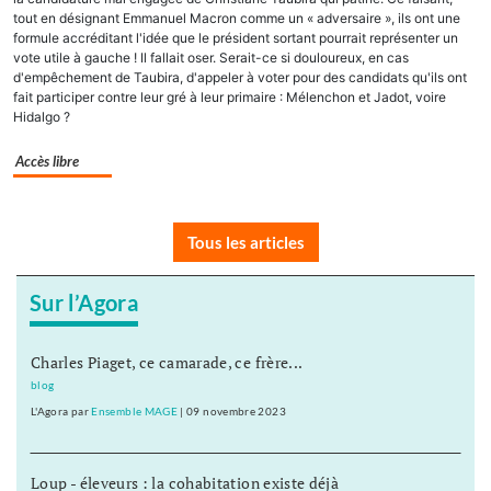
tout en désignant Emmanuel Macron comme un « adversaire », ils ont une
formule accréditant l'idée que le président sortant pourrait représenter un
vote utile à gauche ! Il fallait oser. Serait-ce si douloureux, en cas
d'empêchement de Taubira, d'appeler à voter pour des candidats qu'ils ont
fait participer contre leur gré à leur primaire : Mélenchon et Jadot, voire
Hidalgo ?
Accès libre
Tous les articles
Sur l’Agora
Charles Piaget, ce camarade, ce frère...
blog
L'Agora
par
Ensemble MAGE
|
09 novembre 2023
Loup - éleveurs : la cohabitation existe déjà