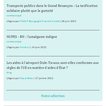
Transports publics dans le Grand Besançon : La tarification
solidaire plutôt que la gratuité
communiqué
L'Agora
par
FNAUT Bourgogne-Franche-Comté
|
28 juin 2022
NUPES - RN : l'amalgame indigne
communiqué
L'Agora
par
Invité.e.s
|
14 juin 2022
Les aides à l'aéroport Dole-Tavaux sont-elles conformes aux
règles de l'UE en matière d'aides d'État ?
blog
L'Agora
par
Pascal Blain
|
17 janvier 2022
Notre sélection