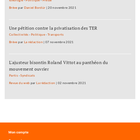
Idéologie
-
Politique
-
Presse
Brève
par
Daniel Bordür
|
20 novembre 2021
Une pétition contre la privatisation des TER
Collectivités
-
Politique
-
Transports
Brève
par
La rédaction
|
07 novembre 2021
L'ajusteur bisontin Roland Vittot au panthéon du
mouvement ouvrier
Partis
-
Syndicats
Revue du web
par
La rédaction
|
02 novembre 2021
Mon compte