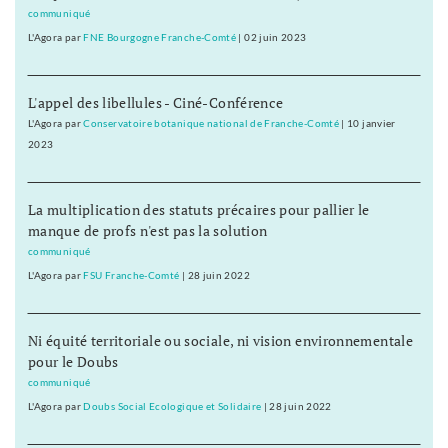
communiqué
L'Agora
par
FNE Bourgogne Franche-Comté
|
02 juin 2023
L'appel des libellules - Ciné-Conférence
L'Agora
par
Conservatoire botanique national de Franche-Comté
|
10 janvier
2023
La multiplication des statuts précaires pour pallier le
manque de profs n'est pas la solution
communiqué
L'Agora
par
FSU Franche-Comté
|
28 juin 2022
Ni équité territoriale ou sociale, ni vision environnementale
pour le Doubs
communiqué
L'Agora
par
Doubs Social Ecologique et Solidaire
|
28 juin 2022