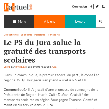
Accéder
facebook
twitter
Flu
au
Connexion
de
contenu
pub
Recherch
lance
Menu
A la une
L'Agora
Collectivités
-
Economie
-
Politique
-
Transports
Le PS du Jura salue la
gratuité des transports
scolaires
Brève
par
Invité.e.s
|
16 novembre 2018
|
Jura
Dans un communiqué, le premier fédéral du parti, le conseiller
régional Willy Bourgeois s'en prend aux élus RN et LR...
Communiqué.-
Il s'agissait d'une promesse de campagne de la
Présidente de Région, Marie-Guite Dufay : Gratuité des
transports scolaires en région Bourgogne Franche-Comté et
maintien du service dans le Jura.