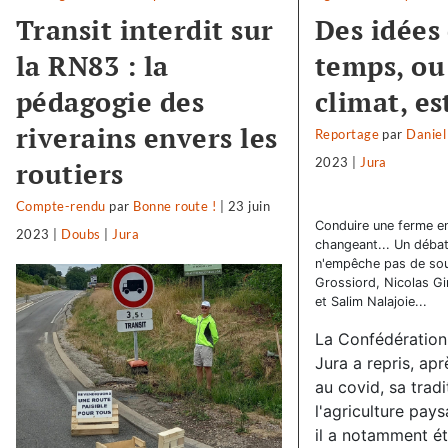
Transit interdit sur
Des idées
la RN83 : la
temps, ou 
pédagogie des
climat, es
riverains envers les
Reportage
par
Daniel
2023
|
Jura
routiers
Compte-rendu
par
Bonne route !
|
23 juin
Conduire une ferme en
2023
|
Doubs
|
Jura
changeant... Un débat
n'empêche pas de sour
Grossiord, Nicolas G
et Salim Nalajoie...
La Confédération
Jura a repris, ap
au covid, sa tradi
l'agriculture pay
il a notamment é