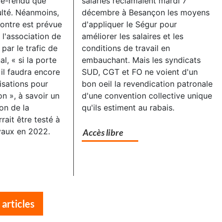
te-rendu que
salariés réclamaient mardi 7
lté. Néanmoins,
décembre à Besançon les moyens
ontre est prévue
d'appliquer le Ségur pour
 l'association de
améliorer les salaires et les
par le trafic de
conditions de travail en
al, « si la porte
embauchant. Mais les syndicats
 il faudra encore
SUD, CGT et FO ne voient d'un
isations pour
bon oeil la revendication patronale
on », à savoir un
d'une convention collective unique
ion de la
qu'ils estiment au rabais.
rait être testé à
vaux en 2022.
Accès libre
 articles