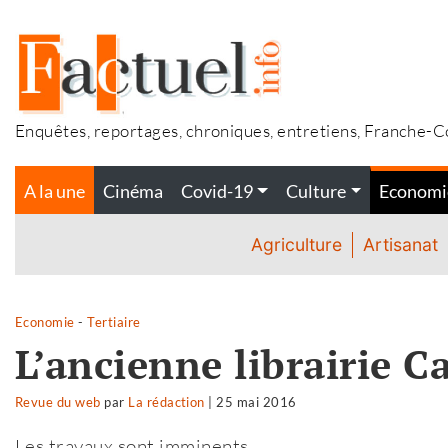
Accéder
au
contenu
Enquêtes, reportages, chroniques, entretiens, Franche-
A la une
Cinéma
Covid-19
Culture
Economi
Agriculture
Artisanat
Economie
-
Tertiaire
L’ancienne librairie 
Revue du web
par
La rédaction
|
25 mai 2016
Les travaux sont imminents