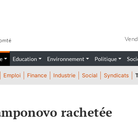
Vend
Comté
e
Education
Environnement
Politique
Soci
Emploi
Finance
Industrie
Social
Syndicats
T
Camponovo rachetée