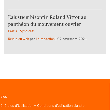
L'ajusteur bisontin Roland Vittot au
panthéon du mouvement ouvrier
Partis
-
Syndicats
Revue du web
par
La rédaction
|
02 novembre 2021
gales
nérales d’Utilisation – Conditions d’utilisation du site