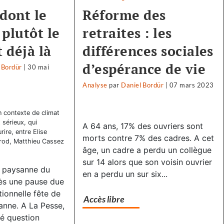
 dont le
Réforme des
plutôt le
retraites : les
t déjà là
différences sociales
d’espérance de vie
 Bordür
|
30 mai
Analyse
par
Daniel Bordür
|
07 mars 2023
 contexte de climat
 sérieux, qui
A 64 ans, 17% des ouvriers sont
ire, entre Elise
morts contre 7% des cadres. A cet
irod, Matthieu Cassez
âge, un cadre a perdu un collègue
sur 14 alors que son voisin ouvrier
 paysanne du
en a perdu un sur six...
rès une pause due
tionnelle fête de
Accès libre
sanne. A La Pesse,
té question