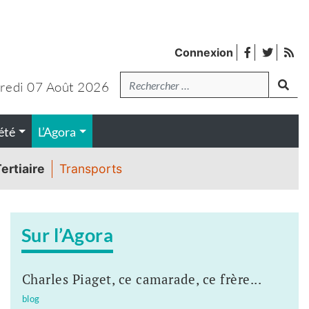
facebook
twitter
Fl
Connexion
de
Recherche
lanc
pub
redi 07 Août 2026
été
L’Agora
ertiaire
Transports
Sur l’Agora
Charles Piaget, ce camarade, ce frère...
blog