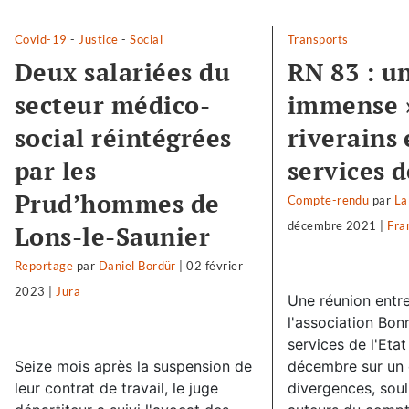
Covid-19
-
Justice
-
Social
Transports
Deux salariées du
RN 83 : un
secteur médico-
immense 
social réintégrées
riverains 
par les
services d
Prud’hommes de
Compte-rendu
par
La
décembre 2021
|
Fra
Lons-le-Saunier
Reportage
par
Daniel Bordür
|
02 février
2023
|
Jura
Une réunion entre
l'association Bon
services de l'Eta
Seize mois après la suspension de
décembre sur un 
leur contrat de travail, le juge
divergences, soul