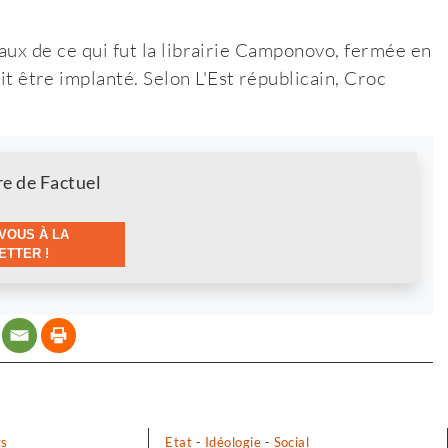
aux de ce qui fut la librairie Camponovo, fermée en
t être implanté. Selon L'Est républicain, Croc
re de Factuel
VOUS À LA
TTER !
ts
Etat
-
Idéologie
-
Social