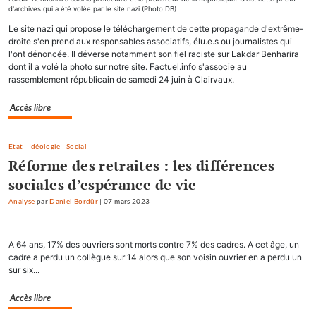
d'archives qui a été volée par le site nazi (Photo DB)
Le site nazi qui propose le téléchargement de cette propagande d'extrême-
droite s'en prend aux responsables associatifs, élu.e.s ou journalistes qui
l'ont dénoncée. Il déverse notamment son fiel raciste sur Lakdar Benharira
dont il a volé la photo sur notre site. Factuel.info s'associe au
rassemblement républicain de samedi 24 juin à Clairvaux.
Accès libre
Etat
-
Idéologie
-
Social
Réforme des retraites : les différences
sociales d’espérance de vie
Analyse
par
Daniel Bordür
|
07 mars 2023
A 64 ans, 17% des ouvriers sont morts contre 7% des cadres. A cet âge, un
cadre a perdu un collègue sur 14 alors que son voisin ouvrier en a perdu un
sur six...
Accès libre