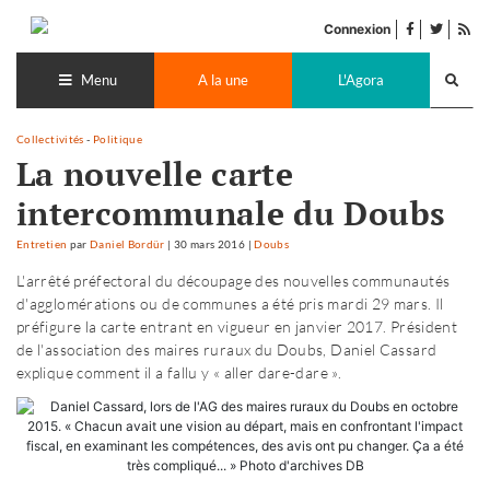
Accéder
facebook
twitter
Flu
au
Connexion
de
contenu
Recherch
pub
lance
Menu
A la une
L'Agora
Collectivités
-
Politique
La nouvelle carte
intercommunale du Doubs
Entretien
par
Daniel Bordür
|
30 mars 2016
|
Doubs
L'arrêté préfectoral du découpage des nouvelles communautés
d'agglomérations ou de communes a été pris mardi 29 mars. Il
préfigure la carte entrant en vigueur en janvier 2017. Président
de l'association des maires ruraux du Doubs, Daniel Cassard
explique comment il a fallu y « aller dare-dare ».