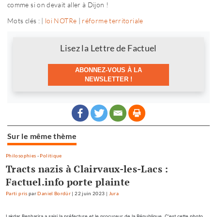
comme si on devait aller à Dijon !
Mots clés : |
loi NOTRe
|
réforme territoriale
Newsletter
Lisez la Lettre de Factuel
ABONNEZ-VOUS À LA
NEWSLETTER !
Sur le même thème
Philosophies
-
Politique
Tracts nazis à Clairvaux-les-Lacs :
Factuel.info porte plainte
Parti pris
par
Daniel Bordür
|
22 juin 2023
|
Jura
Lakdar Benharira a saisi la préfecture et le procureur de la République. C'est cette photo