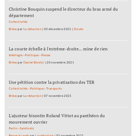
Christine Bouquin suspend le directeur du bras armé du
département
Collectivités
Brève
par
La rédaction
|
03 décembre 2021
|
Doubs
La courte échelle à l'extrême-droite... mine de rien
Idéologie
-
Politique
-
Presse
Brève
par
Daniel Bordür
|
20 novembre 2021
Une pétition contre la privatisation des TER
Collectivités
-
Politique
-
Transports
Brève
par
La rédaction
|
07 novembre 2021
L'ajusteur bisontin Roland Vittot au panthéon du
mouvement ouvrier
Partis
-
Syndicats
Revue du web
par
La rédaction
|
02 novembre 2021