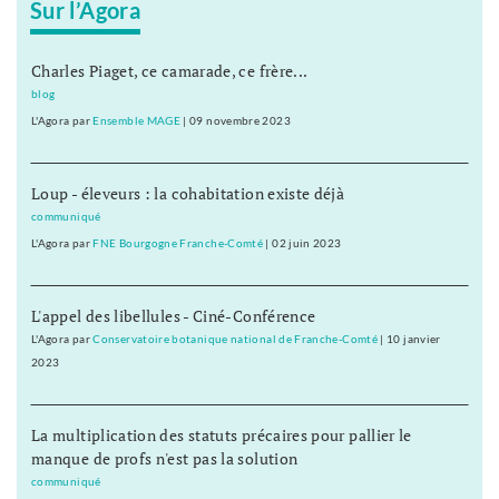
Sur l’Agora
Charles Piaget, ce camarade, ce frère...
blog
L'Agora
par
Ensemble MAGE
|
09 novembre 2023
Loup - éleveurs : la cohabitation existe déjà
communiqué
L'Agora
par
FNE Bourgogne Franche-Comté
|
02 juin 2023
L'appel des libellules - Ciné-Conférence
L'Agora
par
Conservatoire botanique national de Franche-Comté
|
10 janvier
2023
La multiplication des statuts précaires pour pallier le
manque de profs n'est pas la solution
communiqué