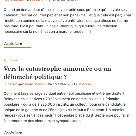
Revue du web
par
La rédaction
|
24 décembre 2021
Quand un demandeur d’emploi se voit radié sous prétexte qu’il envoie ses
candidatures par courrier papier et non par e-mail, et que cela est perçu par
l’institution comme de la mauvaise volonté, alors quelque chose ne tourne
pas rond. C’est pourtant un cas authentique, qui ouvre une réflexion
nécessaire sur la numérisation à marche forcée, […]
Accès libre
Politique
Vers la catastrophe annoncée ou un
débouché politique ?
Initiatives
par
Daniel Bordür
|
06 décembre 2021
|
Besançon
Comment faire barrage au duel entre néolibéralisme et extrême-droite ?
Relayant les initiatives « 2022 vraiment en commun » et la « Primaire
populaire » qui a déjà 225.000 inscrits, un collectif pour une candidature
unique de la gauche et de l'écologie voit le jour à Besançon. Un premier
rendez-vous se tient samedi 11 décembre place du 8-Septembre pour aller
à la rencontre des électeurs et sympathisants.
Accès libre