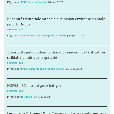
L'Agora
par
FSU Franche-Comté
|
28 juin 2022
Ni équité territoriale ou sociale, ni vision environnementale
pour le Doubs
communiqué
L'Agora
par
Doubs Social Ecologique et Solidaire
|
28 juin 2022
Transports publics dans le Grand Besançon : La tarification
solidaire plutôt que la gratuité
communiqué
L'Agora
par
FNAUT Bourgogne-Franche-Comté
|
28 juin 2022
NUPES - RN : l'amalgame indigne
communiqué
L'Agora
par
Invité.e.s
|
14 juin 2022
Les aides à l'aéroport Dole-Tavaux sont-elles conformes aux