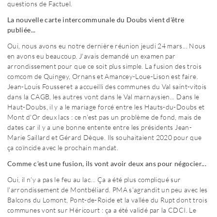
questions de Factuel.
La nouvelle carte intercommunale du Doubs vient d'être
publiée...
Oui, nous avons eu notre dernière réunion jeudi 24 mars... Nous
en avons eu beaucoup. J'avais demandé un examen par
arrondissement pour que ce soit plus simple. La fusion des trois
comcom de Quingey, Ornans et Amancey-Loue-Lison est faire.
Jean-Louis Fousseret a accueilli des communes du Val saint-vitois
dans la CAGB, les autres vont dans le Val marnaysien... Dans le
Haut-Doubs, il y a le mariage forcé entre les Hauts-du-Doubs et
Mont d'Or deux lacs : ce n'est pas un problème de fond, mais de
dates car il y a une bonne entente entre les présidents Jean-
Marie Saillard et Gérard Dèque. Ils souhaitaient 2020 pour que
ça coïncide avec le prochain mandat.
Comme c'est une fusion, ils vont avoir deux ans pour négocier...
Oui, il n'y a pas le feu au lac... Ça a été plus compliqué sur
l'arrondissement de Montbéliard. PMA s'agrandit un peu avec les
Balcons du Lomont, Pont-de-Roide et la vallée du Rupt dont trois
communes vont sur Héricourt : ça a été validé par la CDCI. Le