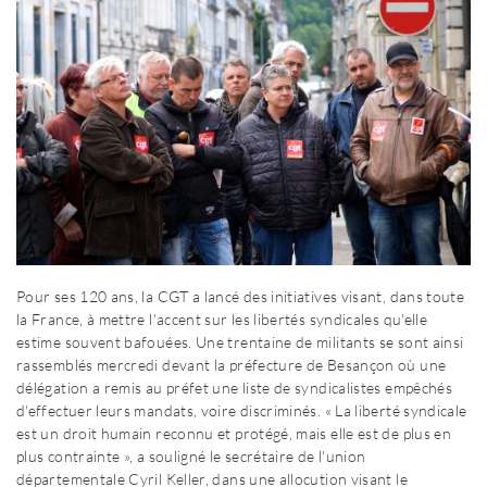
Pour ses 120 ans, la CGT a lancé des initiatives visant, dans toute
la France, à mettre l'accent sur les libertés syndicales qu'elle
estime souvent bafouées. Une trentaine de militants se sont ainsi
rassemblés mercredi devant la préfecture de Besançon où une
délégation a remis au préfet une liste de syndicalistes empêchés
d'effectuer leurs mandats, voire discriminés. « La liberté syndicale
est un droit humain reconnu et protégé, mais elle est de plus en
plus contrainte », a souligné le secrétaire de l'union
départementale Cyril Keller, dans une allocution visant le