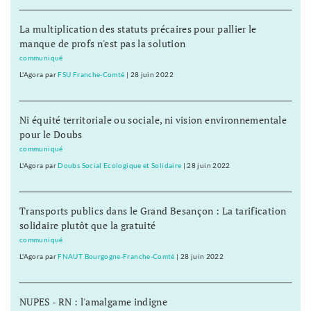
La multiplication des statuts précaires pour pallier le
manque de profs n'est pas la solution
communiqué
L'Agora
par
FSU Franche-Comté
|
28 juin 2022
Ni équité territoriale ou sociale, ni vision environnementale
pour le Doubs
communiqué
L'Agora
par
Doubs Social Ecologique et Solidaire
|
28 juin 2022
Transports publics dans le Grand Besançon : La tarification
solidaire plutôt que la gratuité
communiqué
L'Agora
par
FNAUT Bourgogne-Franche-Comté
|
28 juin 2022
NUPES - RN : l'amalgame indigne