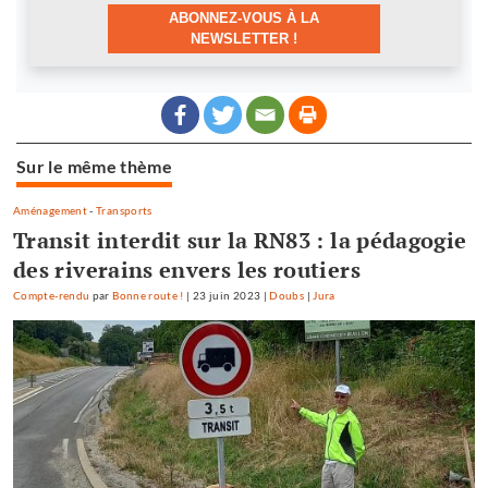
ABONNEZ-VOUS À LA
NEWSLETTER !
Sur le même thème
Aménagement
-
Transports
Transit interdit sur la RN83 : la pédagogie
des riverains envers les routiers
Compte-rendu
par
Bonne route !
|
23 juin 2023
|
Doubs
|
Jura