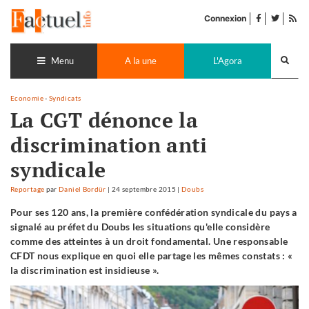
Accéder
facebook
twitter
Flu
au
Connexion
de
contenu
pub
Recherch
lance
Menu
A la une
L'Agora
Economie
-
Syndicats
La CGT dénonce la
discrimination anti
syndicale
Reportage
par
Daniel Bordür
|
24 septembre 2015
|
Doubs
Pour ses 120 ans, la première confédération syndicale du pays a
signalé au préfet du Doubs les situations qu'elle considère
comme des atteintes à un droit fondamental. Une responsable
CFDT nous explique en quoi elle partage les mêmes constats : «
la discrimination est insidieuse ».