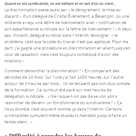
Quand on est syndicaliste, on est militant et on sait d'où on vient...
La discrimination passe aussi par « le dénigrement, la mise au
placard » d'un délégué de Cristal Événement, à Besançon, où une
militante a reçu une lettre de licenciement avec « notification de
son appartenance syndicale sur la lettre de licenciement ! » A deux
pas, Vincent, délégué syndical dans l'intérim, témoigne : « le
problème, c'est que le code du travail n'est pas appliqué. Pour ma
part, j'ai gagné une procédure en discrimination en allant jusqu'en
cour de cassation, mais c'est toujours compliqué d'avoir des
missions ».
Comment démontrer la discrimination ? « En comparant des
périodes de 18 mois. Sur l'une j'ai fait 1600 heures, sur l'autre
autour de 8 heures par mois... Ils ne tenaient pas non plus compte
de la formation. J'ai surtout été payé sur mes heures de
délégation syndicale... » Ne risque-t-on pas de se voir alors
reprocher de devenir un fonctionnaire du syndicalisme ? « Ça
nous plombe, c'est souvent comme ça dans l'intérim. Certains
syndicalistes cumulent même plusieurs mandats jusqu'à faire un
temps-plein... »
« Difficulté à prendre les heures de