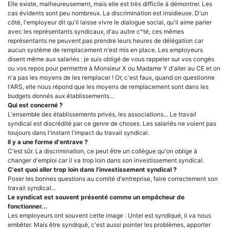
Elle existe, malheureusement, mais elle est très difficile à démontrer. Les
cas évidents sont peu nombreux. La discrimination est insidieuse. D'un
côté, l'employeur dit qu'il laisse vivre le dialogue social, qu'il aime parler
avec les représentants syndicaux, d'au autre c^té, ces mêmes
représentants ne peuvent pas prendre leurs heures de délégation car
aucun système de remplacement n'est mis en place. Les employeurs
disent même aux salariés : je suis obligé de vous rappeler sur vos congés
ou vos repos pour permettre à Monsieur X ou Madame Y d'aller au CE et on
n'a pas les moyens de les remplacer ! Or, c'est faux, quand on questionne
l'ARS, elle nous répond que les moyens de remplacement sont dans les
budgets donnés aux établissements...
Qui est concerné ?
L'ensemble des établissements privés, les associations... Le travail
syndical est discrédité par ce genre de choses. Les salariés ne voient pas
toujours dans l'instant l'impact du travail syndical.
Il y a une forme d'entrave ?
C'est sûr. La discrimination, ce peut être un collègue qu'on oblige à
changer d'emploi car il va trop loin dans son investissement syndical.
C'est quoi aller trop loin dans l'investissement syndical ?
Poser les bonnes questions au comité d'entreprise, faire correctement son
travail syndical...
Le syndicat est souvent présenté comme un empêcheur de
fonctionner...
Les employeurs ont souvent cette image : Untel est syndiqué, il va nous
embêter. Mais être syndiqué, c'est aussi pointer les problèmes, apporter