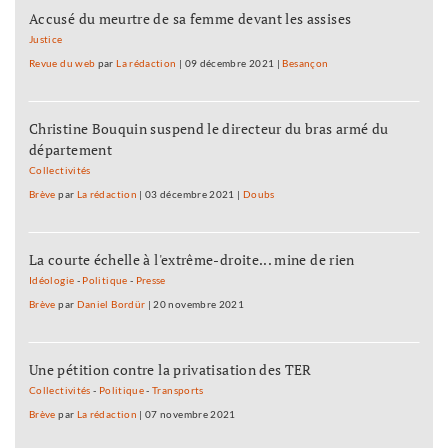
Accusé du meurtre de sa femme devant les assises
Justice
Revue du web
par
La rédaction
|
09 décembre 2021
|
Besançon
Christine Bouquin suspend le directeur du bras armé du
département
Collectivités
Brève
par
La rédaction
|
03 décembre 2021
|
Doubs
La courte échelle à l'extrême-droite... mine de rien
Idéologie
-
Politique
-
Presse
Brève
par
Daniel Bordür
|
20 novembre 2021
Une pétition contre la privatisation des TER
Collectivités
-
Politique
-
Transports
Brève
par
La rédaction
|
07 novembre 2021