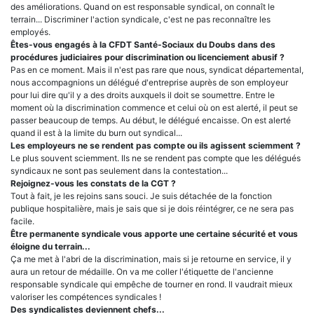
des améliorations. Quand on est responsable syndical, on connaît le
terrain... Discriminer l'action syndicale, c'est ne pas reconnaître les
employés.
Êtes-vous engagés à la CFDT Santé-Sociaux du Doubs dans des
procédures judiciaires pour discrimination ou licenciement abusif ?
Pas en ce moment. Mais il n'est pas rare que nous, syndicat départemental,
nous accompagnions un délégué d'entreprise auprès de son employeur
pour lui dire qu'il y a des droits auxquels il doit se soumettre. Entre le
moment où la discrimination commence et celui où on est alerté, il peut se
passer beaucoup de temps. Au début, le délégué encaisse. On est alerté
quand il est à la limite du burn out syndical...
Les employeurs ne se rendent pas compte ou ils agissent sciemment ?
Le plus souvent sciemment. Ils ne se rendent pas compte que les délégués
syndicaux ne sont pas seulement dans la contestation...
Rejoignez-vous les constats de la CGT ?
Tout à fait, je les rejoins sans souci. Je suis détachée de la fonction
publique hospitalière, mais je sais que si je dois réintégrer, ce ne sera pas
facile.
Être permanente syndicale vous apporte une certaine sécurité et vous
éloigne du terrain...
Ça me met à l'abri de la discrimination, mais si je retourne en service, il y
aura un retour de médaille. On va me coller l'étiquette de l'ancienne
responsable syndicale qui empêche de tourner en rond. Il vaudrait mieux
valoriser les compétences syndicales !
Des syndicalistes deviennent chefs...