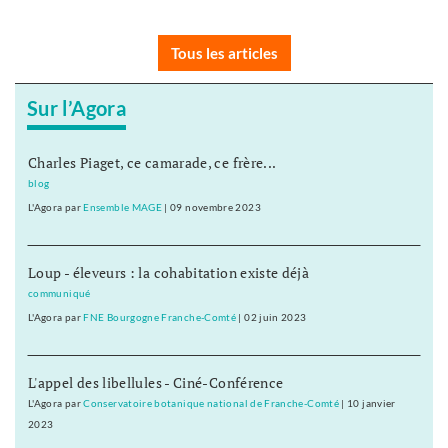
Tous les articles
Sur l’Agora
Charles Piaget, ce camarade, ce frère...
blog
L'Agora
par
Ensemble MAGE
|
09 novembre 2023
Loup - éleveurs : la cohabitation existe déjà
communiqué
L'Agora
par
FNE Bourgogne Franche-Comté
|
02 juin 2023
L'appel des libellules - Ciné-Conférence
L'Agora
par
Conservatoire botanique national de Franche-Comté
|
10 janvier
2023