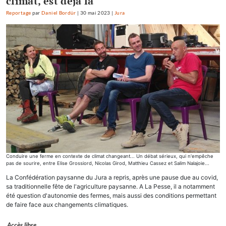
climat, est déjà là
Reportage
par
Daniel Bordür
|
30 mai 2023
|
Jura
Conduire une ferme en contexte de climat changeant... Un débat sérieux, qui n'empêche
pas de sourire, entre Elise Grossiord, Nicolas Girod, Matthieu Cassez et Salim Nalajoie...
La Confédération paysanne du Jura a repris, après une pause due au covid,
sa traditionnelle fête de l'agriculture paysanne. A La Pesse, il a notamment
été question d'autonomie des fermes, mais aussi des conditions permettant
de faire face aux changements climatiques.
Accès libre