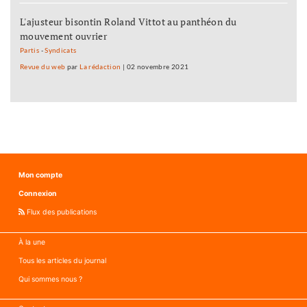
L'ajusteur bisontin Roland Vittot au panthéon du
mouvement ouvrier
Partis
-
Syndicats
Revue du web
par
La rédaction
|
02 novembre 2021
Mon compte
Connexion
Flux des publications
À la une
Tous les articles du journal
Qui sommes nous ?