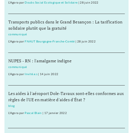
L'Agora
par
Doubs Social Ecologique et Solidaire
|
28 juin 2022
Transports publics dans le Grand Besançon : La tarification
solidaire plutôt que la gratuité
communiqué
L'Agora
par
FNAUT Bourgogne-Franche-Comté
|
28 juin 2022
NUPES - RN : l'amalgame indigne
communiqué
L'Agora
par
Invité.e.s
|
14 juin 2022
Les aides à l'aéroport Dole-Tavaux sont-elles conformes aux
règles de l'UE en matière d'aides d'État ?
blog
L'Agora
par
Pascal Blain
|
17 janvier 2022