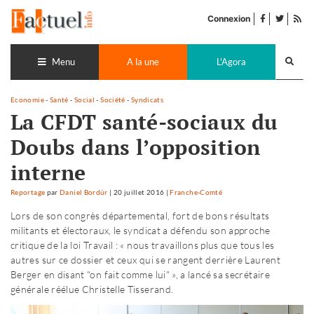
Accéder
facebook
twitter
Flu
au
Connexion
de
contenu
pub
Recherch
lance
Menu
A la une
L'Agora
Economie
-
Santé
-
Social
-
Société
-
Syndicats
La CFDT santé-sociaux du
Doubs dans l’opposition
interne
Reportage
par
Daniel Bordür
|
20 juillet 2016
|
Franche-Comté
Lors de son congrès départemental, fort de bons résultats
militants et électoraux, le syndicat a défendu son approche
critique de la loi Travail : « nous travaillons plus que tous les
autres sur ce dossier et ceux qui se rangent derrière Laurent
Berger en disant "on fait comme lui" », a lancé sa secrétaire
générale réélue Christelle Tisserand.