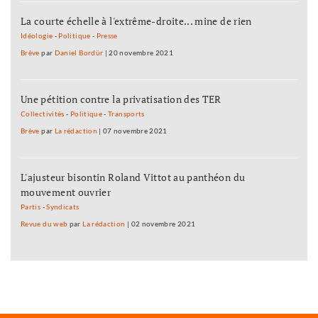
La courte échelle à l'extrême-droite... mine de rien
Idéologie
-
Politique
-
Presse
Brève
par
Daniel Bordür
|
20 novembre 2021
Une pétition contre la privatisation des TER
Collectivités
-
Politique
-
Transports
Brève
par
La rédaction
|
07 novembre 2021
L'ajusteur bisontin Roland Vittot au panthéon du
mouvement ouvrier
Partis
-
Syndicats
Revue du web
par
La rédaction
|
02 novembre 2021