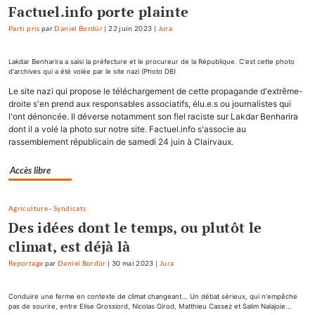
Factuel.info porte plainte
Parti pris
par
Daniel Bordür
|
22 juin 2023
|
Jura
Lakdar Benharira a saisi la préfecture et le procureur de la République. C'est cette photo
d'archives qui a été volée par le site nazi (Photo DB)
Le site nazi qui propose le téléchargement de cette propagande d'extrême-
droite s'en prend aux responsables associatifs, élu.e.s ou journalistes qui
l'ont dénoncée. Il déverse notamment son fiel raciste sur Lakdar Benharira
dont il a volé la photo sur notre site. Factuel.info s'associe au
rassemblement républicain de samedi 24 juin à Clairvaux.
Accès libre
Agriculture
-
Syndicats
Des idées dont le temps, ou plutôt le
climat, est déjà là
Reportage
par
Daniel Bordür
|
30 mai 2023
|
Jura
Conduire une ferme en contexte de climat changeant... Un débat sérieux, qui n'empêche
pas de sourire, entre Elise Grossiord, Nicolas Girod, Matthieu Cassez et Salim Nalajoie...