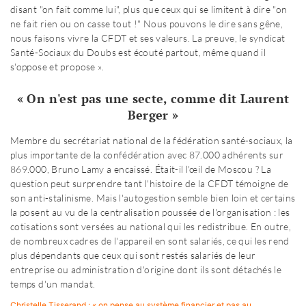
disant "on fait comme lui", plus que ceux qui se limitent à dire "on
ne fait rien ou on casse tout !" Nous pouvons le dire sans gêne,
nous faisons vivre la CFDT et ses valeurs. La preuve, le syndicat
Santé-Sociaux du Doubs est écouté partout, même quand il
s'oppose et propose ».
« On n'est pas une secte, comme dit Laurent
Berger »
Membre du secrétariat national de la fédération santé-sociaux, la
plus importante de la confédération avec 87.000 adhérents sur
869.000, Bruno Lamy a encaissé. Était-il l'œil de Moscou ? La
question peut surprendre tant l'histoire de la CFDT témoigne de
son anti-stalinisme. Mais l'autogestion semble bien loin et certains
la posent au vu de la centralisation poussée de l'organisation : les
cotisations sont versées au national qui les redistribue. En outre,
de nombreux cadres de l'appareil en sont salariés, ce qui les rend
plus dépendants que ceux qui sont restés salariés de leur
entreprise ou administration d'origine dont ils sont détachés le
temps d'un mandat.
Christelle Tisserand : « on pense au système financier et pas au