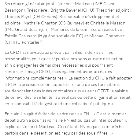
Secrétaire général adjoint : Norbert Marteau (IME Grand
Besançon). Trésorière : Brigitte Baverel (CHU). Trésorier adjoint :
Thomas Payel (CH Ornans). Responsable développement et
adjointe : Nathalie Charton (CS Quingey) et Christelle Masson
(IME Grand Besançon). Membres de la commission exécutive :
Estelle Greusard (Hygiène sociale de FC) et Michael Chenevez
(CHIHC Pontarlier).
La CFDT santé-sociaux prévoit par ailleurs de « saisir les
personnalités politiques républicaines sans aucune distinction,
afin d'engager les démarches nécessaires qui pourraient
renforcer l'image CFDT, mais également avoir accès des
informations complémentaires ». La section du CHU a fait adopter
à 81% la précision selon laquelle si « l'une de ces formations
soutiendraient des idées contraires aux valeurs CFDT, la saisine
de celle-ci devra se limiter au seul cas où cette organisation serait
en responsabilité de gestion d'une collectivité publique ».
En clair, il s'agit d'éviter de s'adresser au FN... « C'est le premier
débat qu'on a pour savoir si le FN est ou pas un interlocuteur »,
explique Norbert Marteau. Ceci étant, FN ou pas, « on prêche
parfois dans le désert, on est reçu par des sous-fifres... »