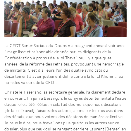
La CFDT Santé-Sociaux du Doubs n'a pas grand chose à voir avec
l'image lisse et raisonnable donnée par les dirigeants de la
Confédération à propos de la loi Travail ou, il y a quelques
années, de la réforme des retraites, provoquant une hémorragie
de militants. C'est d'ailleurs l'un des quatre syndicats du
département à avoir justement défilé contre la loi El Khomri... au
nom des valeurs de la CFDT.
Christelle Tisserand, sa secrétaire générale, l'a clairement déclaré
en ouvrant, fin juin à Besançon, le congrès départemental à l'issue
duquel elle a été réélue : « cela fait des mois que nous discutons
[de la loi Travail], faisons des actions, allons porter nos avis dans
des débats, que nous votons des décisions de manière collective.
Je peux le dire, nous travaillons plus que tous les autres sur ce
dossier, plus que ceux qui se rangent derrière Laurent [Berger] en