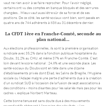
vaut ne rien avoir à se faire reprocher. Pour l'avoir négligé,
certains ont vu des comptes en banque bloqués et des serrures
changées... Mieux vaut aussi être sûr de sa force et de ses
positions. De ce côté, les santé-sociaux vont bien, sont passés en
quatre ans de 744 adhérents à 838 au 31 décembre dernier.
La CFDT 1ère en Franche-Comté, seconde au
plan national...
Aux élections professionnelles, ils sont la première organisation
syndicale avec 35,2% dans la fonction publique hospitalière du
Doubs, 31,2% au CHU, et même 37% en Franche-Comté. C'est
loin devant le score national : 24,8% et une seconde place. Les
santé-sociaux du Doubs sont en tête dans une dizaine
d'établissements privés dont Eliad, les Salins de Bregille, l'Hygiène
sociale ou l'Adapei malgré une perte d'adhérents due à la création
d'un syndicat SUD à l'occasion de la fusion de sept associations à
des conditions « moins disantes pour les salariés mais pas pour les
cadres », explique Norbert Marteau.
Cette bonne tenue est sans doute due à des mouvements
revendicatifs obtenant à l'occasion des résultats. « Les