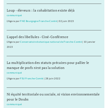
Loup - éleveurs : la cohabitation existe déjà
communiqué
L'Agora
par
FNE Bourgogne Franche-Comté
|
02 juin 2023
L'appel des libellules - Ciné-Conférence
L'Agora
par
Conservatoire botanique national de Franche-Comté
|
10 janvier
2023
La multiplication des statuts précaires pour pallier le
manque de profs n'est pas la solution
communiqué
L'Agora
par
FSU Franche-Comté
|
28 juin 2022
Ni équité territoriale ou sociale, ni vision environnementale
pour le Doubs
communiqué