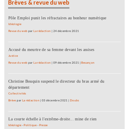
Brèves & revue du web
Pôle Emploi punit les réfractaires au bonheur numérique
Idéologie
Revue du web
par
La rédaction
|
24 décembre 2021
Accusé du meurtre de sa femme devant les assises
Justice
Revue du web
par
La rédaction
|
09 décembre 2021
|
Besançon
Christine Bouquin suspend le directeur du bras armé du
département
Collectivités
Brève
par
La rédaction
|
03 décembre 2021
|
Doubs
La courte échelle à l'extrême-droite... mine de rien
Idéologie
-
Politique
-
Presse