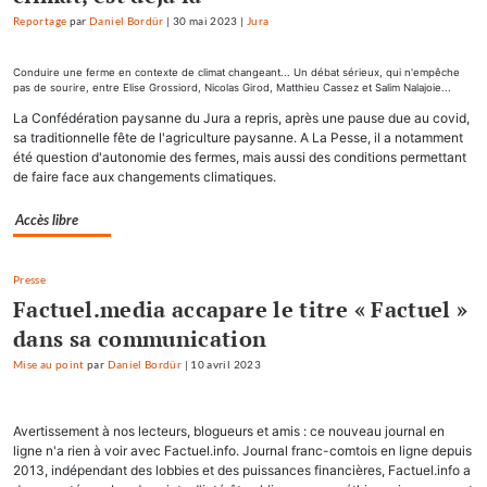
Reportage
par
Daniel Bordür
|
30 mai 2023
|
Jura
Conduire une ferme en contexte de climat changeant... Un débat sérieux, qui n'empêche
pas de sourire, entre Elise Grossiord, Nicolas Girod, Matthieu Cassez et Salim Nalajoie...
La Confédération paysanne du Jura a repris, après une pause due au covid,
sa traditionnelle fête de l'agriculture paysanne. A La Pesse, il a notamment
été question d'autonomie des fermes, mais aussi des conditions permettant
de faire face aux changements climatiques.
Accès libre
Presse
Factuel.media accapare le titre « Factuel »
dans sa communication
Mise au point
par
Daniel Bordür
|
10 avril 2023
Avertissement à nos lecteurs, blogueurs et amis : ce nouveau journal en
ligne n'a rien à voir avec Factuel.info. Journal franc-comtois en ligne depuis
2013, indépendant des lobbies et des puissances financières, Factuel.info a