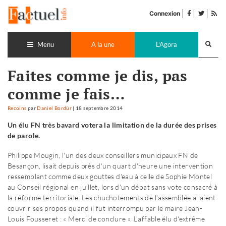
Accéder
facebook
twitter
Flu
au
Connexion
de
contenu
pub
Recherch
lance
Menu
A la une
L'Agora
Faites comme je dis, pas
comme je fais…
Recoins
par
Daniel Bordür
|
18 septembre 2014
Un élu FN très bavard votera la limitation de la durée des prises
de parole.
Philippe Mougin, l'un des deux conseillers municipaux FN de
Besançon, lisait depuis près d'un quart d'heure une intervention
ressemblant comme deux gouttes d'eau à celle de Sophie Montel
au Conseil régional en juillet, lors d'un débat sans vote consacré à
la réforme territoriale. Les chuchotements de l'assemblée allaient
couvrir ses propos quand il fut interrompu par le maire Jean-
Louis Fousseret : « Merci de conclure ». L'affable élu d'extrême