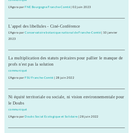
L'Agora
par
FNE Bourgogne Franche-Comté
|
02 juin 2023
L'appel des libellules - Ciné-Conférence
L'Agora
par
Conservatoire botanique national de Franche-Comté
|
10 janvier
2023
La multiplication des statuts précaires pour pallier le manque de
profs n'est pas la solution
communiqué
L'Agora
par
FSU Franche-Comté
|
28 juin 2022
Ni équité territoriale ou sociale, ni vision environnementale pour
le Doubs
communiqué
L'Agora
par
Doubs Social Ecologique et Solidaire
|
28 juin 2022