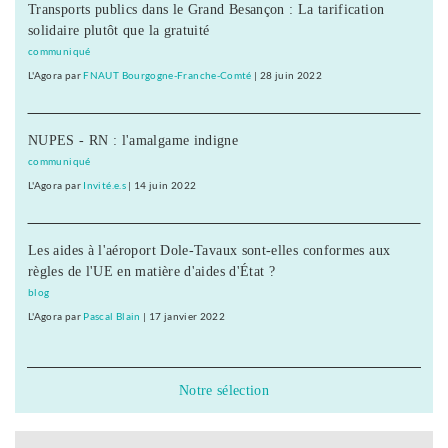
Transports publics dans le Grand Besançon : La tarification
solidaire plutôt que la gratuité
communiqué
L'Agora
par
FNAUT Bourgogne-Franche-Comté
|
28 juin 2022
NUPES - RN : l'amalgame indigne
communiqué
L'Agora
par
Invité.e.s
|
14 juin 2022
Les aides à l'aéroport Dole-Tavaux sont-elles conformes aux
règles de l'UE en matière d'aides d'État ?
blog
L'Agora
par
Pascal Blain
|
17 janvier 2022
Notre sélection