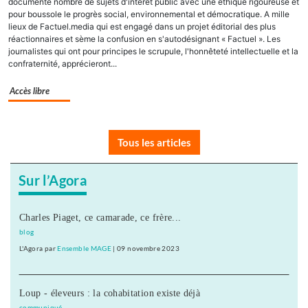
documenté nombre de sujets d'intérêt public avec une éthique rigoureuse et
pour boussole le progrès social, environnemental et démocratique. A mille
lieux de Factuel.media qui est engagé dans un projet éditorial des plus
réactionnaires et sème la confusion en s'autodésignant « Factuel ». Les
journalistes qui ont pour principes le scrupule, l'honnêteté intellectuelle et la
confraternité, apprécieront...
Accès libre
Tous les articles
Sur l’Agora
Charles Piaget, ce camarade, ce frère...
blog
L'Agora
par
Ensemble MAGE
|
09 novembre 2023
Loup - éleveurs : la cohabitation existe déjà
communiqué