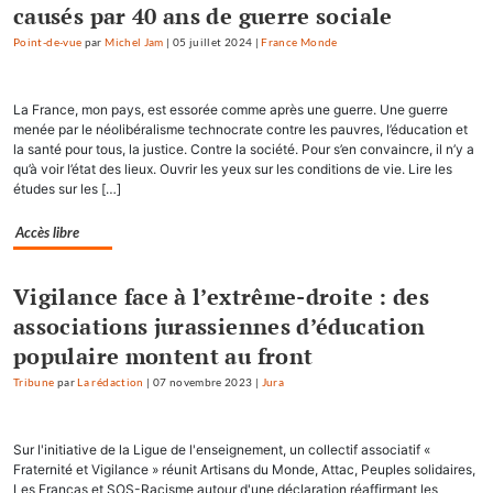
causés par 40 ans de guerre sociale
Point-de-vue
par
Michel Jam
|
05 juillet 2024
|
France Monde
La France, mon pays, est essorée comme après une guerre. Une guerre
menée par le néolibéralisme technocrate contre les pauvres, l’éducation et
la santé pour tous, la justice. Contre la société. Pour s’en convaincre, il n’y a
qu’à voir l’état des lieux. Ouvrir les yeux sur les conditions de vie. Lire les
études sur les […]
Accès libre
Vigilance face à l’extrême-droite : des
associations jurassiennes d’éducation
populaire montent au front
Tribune
par
La rédaction
|
07 novembre 2023
|
Jura
Sur l'initiative de la Ligue de l'enseignement, un collectif associatif «
Fraternité et Vigilance » réunit Artisans du Monde, Attac, Peuples solidaires,
Les Francas et SOS-Racisme autour d'une déclaration réaffirmant les