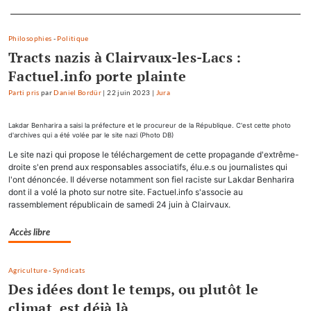
Separateur
Philosophies
-
Politique
Tracts nazis à Clairvaux-les-Lacs :
Factuel.info porte plainte
Parti pris
par
Daniel Bordür
|
22 juin 2023
|
Jura
Lakdar Benharira a saisi la préfecture et le procureur de la République. C'est cette photo
d'archives qui a été volée par le site nazi (Photo DB)
Le site nazi qui propose le téléchargement de cette propagande d'extrême-
droite s'en prend aux responsables associatifs, élu.e.s ou journalistes qui
l'ont dénoncée. Il déverse notamment son fiel raciste sur Lakdar Benharira
dont il a volé la photo sur notre site. Factuel.info s'associe au
rassemblement républicain de samedi 24 juin à Clairvaux.
Accès libre
Agriculture
-
Syndicats
Des idées dont le temps, ou plutôt le
climat, est déjà là