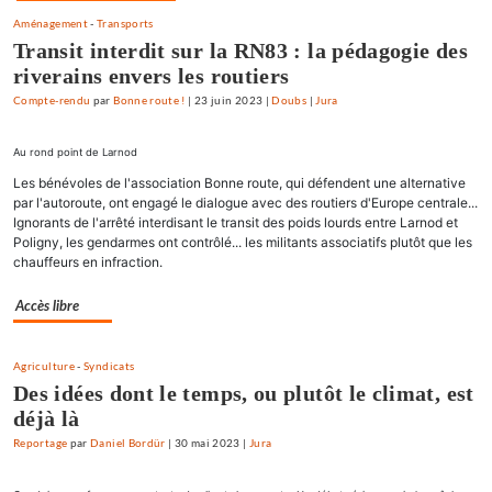
Aménagement
-
Transports
Transit interdit sur la RN83 : la pédagogie des
riverains envers les routiers
Compte-rendu
par
Bonne route !
|
23 juin 2023
|
Doubs
|
Jura
Au rond point de Larnod
Les bénévoles de l'association Bonne route, qui défendent une alternative
par l'autoroute, ont engagé le dialogue avec des routiers d'Europe centrale...
Ignorants de l'arrêté interdisant le transit des poids lourds entre Larnod et
Poligny, les gendarmes ont contrôlé... les militants associatifs plutôt que les
chauffeurs en infraction.
Accès libre
Agriculture
-
Syndicats
Des idées dont le temps, ou plutôt le climat, est
déjà là
Reportage
par
Daniel Bordür
|
30 mai 2023
|
Jura