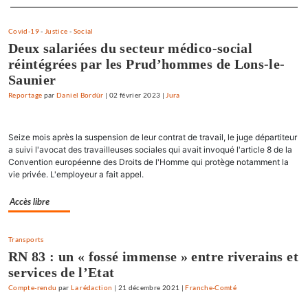
Separateur
Covid-19
-
Justice
-
Social
Deux salariées du secteur médico-social
réintégrées par les Prud’hommes de Lons-le-
Saunier
Reportage
par
Daniel Bordür
|
02 février 2023
|
Jura
Seize mois après la suspension de leur contrat de travail, le juge départiteur
a suivi l'avocat des travailleuses sociales qui avait invoqué l'article 8 de la
Convention européenne des Droits de l'Homme qui protège notamment la
vie privée. L'employeur a fait appel.
Accès libre
Transports
RN 83 : un « fossé immense » entre riverains et
services de l’Etat
Compte-rendu
par
La rédaction
|
21 décembre 2021
|
Franche-Comté