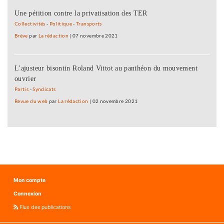
Une pétition contre la privatisation des TER
Collectivités
-
Politique
-
Transports
Brève
par
La rédaction
|
07 novembre 2021
L'ajusteur bisontin Roland Vittot au panthéon du mouvement
ouvrier
Partis
-
Syndicats
Revue du web
par
La rédaction
|
02 novembre 2021
Mon compte
Connexion
Flux des publications