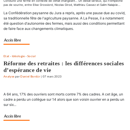
Conduire une ferme en contexte de climat changeant... Un débat sérieux, qui n'empêche
pas de sourire, entre Elise Grossiord, Nicolas Girod, Matthieu Cassez et Salim Nalajoie...
La Confédération paysanne du Jura a repris, après une pause due au covid,
sa traditionnelle fête de l'agriculture paysanne. A La Pesse, il a notamment
été question d'autonomie des fermes, mais aussi des conditions permettant
de faire face aux changements climatiques.
Accès libre
Etat
-
Idéologie
-
Social
Réforme des retraites : les différences sociales
d’espérance de vie
Analyse
par
Daniel Bordür
|
07 mars 2023
A 64 ans, 17% des ouvriers sont morts contre 7% des cadres. A cet âge, un
cadre a perdu un collègue sur 14 alors que son voisin ouvrier en a perdu un
sur six...
Accès libre