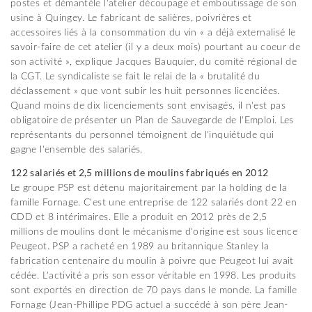
postes et démantèle l'atelier découpage et emboutissage de son
usine à Quingey. Le fabricant de salières, poivrières et
accessoires liés à la consommation du vin « a déjà externalisé le
savoir-faire de cet atelier (il y a deux mois) pourtant au coeur de
son activité », explique Jacques Bauquier, du comité régional de
la CGT. Le syndicaliste se fait le relai de la « brutalité du
déclassement » que vont subir les huit personnes licenciées
.
Quand moins de dix licenciements sont envisagés, il n'est pas
obligatoire de présenter un Plan de Sauvegarde de l'Emploi
. Les
représentants du personnel témoignent de l'inquiétude qui
gagne l'ensemble des salariés.
122 salariés et 2,5 millions de moulins fabriqués en 2012
Le groupe PSP est détenu majoritairement par la holding de la
famille Fornage. C'est une entreprise de 122 salariés dont 22 en
CDD et 8 intérimaires. Elle a produit en 2012 près de 2,5
millions de moulins dont le mécanisme d'origine est sous licence
Peugeot. PSP a racheté en 1989 au britannique Stanley la
fabrication centenaire du moulin à poivre que Peugeot lui avait
cédée. L'activité a pris son essor véritable en 1998. Les produits
sont exportés en direction de 70 pays dans le monde. La famille
Fornage (Jean-Phillipe PDG actuel a succédé à son père Jean-