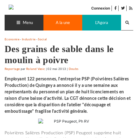
Accéder
facebook
twitter
Flu
au
Connexion
de
contenu
Recherch
pub
lance
Menu
A la une
L'Agora
Economie
-
Industrie
-
Social
Des grains de sable dans le
moulin à poivre
Reportage
par
Roland Vasic
|
02 mai 2013
|
Doubs
Employant 122 personnes, l'entreprise PSP (Poivrières Salières
Production) de Quingey a annoncé il y a une semaine aux
représentants du personnel un plan de huit licenciements en
raison d'une baisse d'activité. La CGT dénonce cette décision et
considère que la disparition de l'atelier "découpage et
emboutissage" fragilise l'activité générale.
Poivrières Salières Production (PSP) Peugeot supprime huit