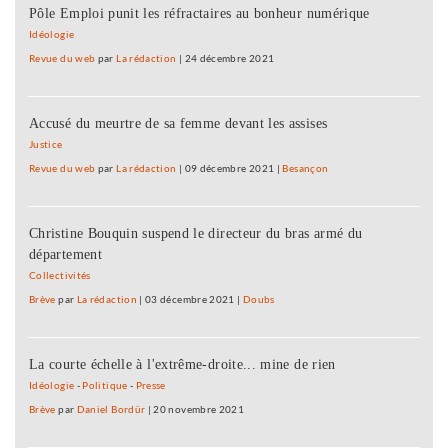
Pôle Emploi punit les réfractaires au bonheur numérique
Idéologie
Revue du web
par
La rédaction
|
24 décembre 2021
Accusé du meurtre de sa femme devant les assises
Justice
Revue du web
par
La rédaction
|
09 décembre 2021
|
Besançon
Christine Bouquin suspend le directeur du bras armé du
département
Collectivités
Brève
par
La rédaction
|
03 décembre 2021
|
Doubs
La courte échelle à l'extrême-droite... mine de rien
Idéologie
-
Politique
-
Presse
Brève
par
Daniel Bordür
|
20 novembre 2021