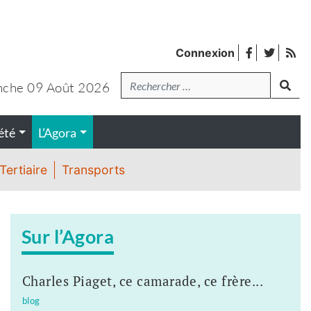
facebook
twitter
Fl
Connexion
de
Recherche
lanc
pub
che 09 Août 2026
été
L’Agora
Tertiaire
Transports
Sur l’Agora
Charles Piaget, ce camarade, ce frère...
blog