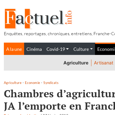
Accéder
au
contenu
Enquêtes, reportages, chroniques, entretiens, Franche-
A la une
Cinéma
Covid-19
Culture
Economi
Agriculture
Artisanat
Agriculture
-
Economie
-
Syndicats
Chambres d’agricultur
JA l’emporte en Fran