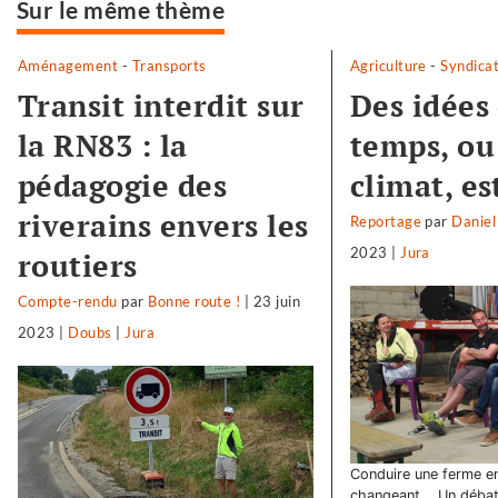
Sur le même thème
Aménagement
-
Transports
Agriculture
-
Syndica
Transit interdit sur
Des idées
la RN83 : la
temps, ou 
pédagogie des
climat, es
riverains envers les
Reportage
par
Daniel
2023
|
Jura
routiers
Compte-rendu
par
Bonne route !
|
23 juin
2023
|
Doubs
|
Jura
Conduire une ferme en
changeant... Un débat