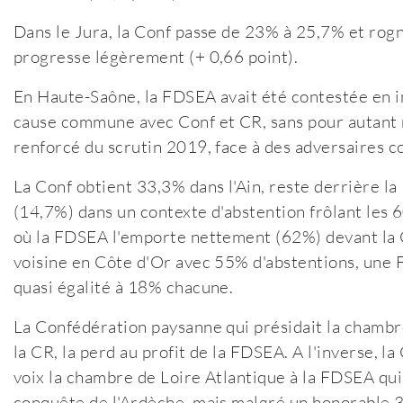
Dans le Jura, la Conf passe de 23% à 25,7% et rogn
progresse légèrement (+ 0,66 point).
En Haute-Saône, la FDSEA avait été contestée en inte
cause commune avec Conf et CR, sans pour autant m
renforcé du scrutin 2019, face à des adversaires c
La Conf obtient 33,3% dans l'Ain, reste derrière 
(14,7%) dans un contexte d'abstention frôlant les
où la FDSEA l'emporte nettement (62%) devant la C
voisine en Côte d'Or avec 55% d'abstentions, une
quasi égalité à 18% chacune.
La Confédération paysanne qui présidait la chambr
la CR, la perd au profit de la FDSEA. A l'inverse, 
voix la chambre de Loire Atlantique à la FDSEA qui la
conquête de l'Ardèche, mais malgré un honorable 37