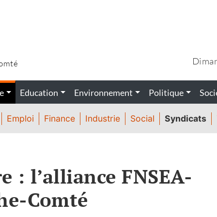
Diman
Comté
e
Education
Environnement
Politique
Soci
Emploi
Finance
Industrie
Social
Syndicats
e : l’alliance FNSEA-
che-Comté