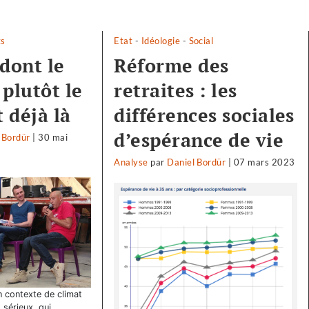
ts
Etat
-
Idéologie
-
Social
 dont le
Réforme des
plutôt le
retraites : les
t déjà là
différences sociales
d’espérance de vie
 Bordür
|
30 mai
Analyse
par
Daniel Bordür
|
07 mars 2023
 contexte de climat
 sérieux, qui