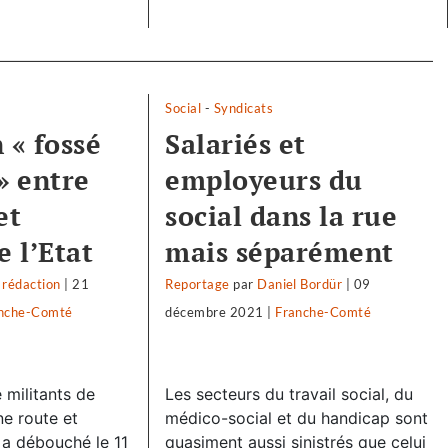
Social
-
Syndicats
 « fossé
Salariés et
» entre
employeurs du
et
social dans la rue
e l’Etat
mais séparément
 rédaction
|
21
Reportage
par
Daniel Bordür
|
09
nche-Comté
décembre 2021
|
Franche-Comté
 militants de
Les secteurs du travail social, du
ne route et
médico-social et du handicap sont
t a débouché le 11
quasiment aussi sinistrés que celui