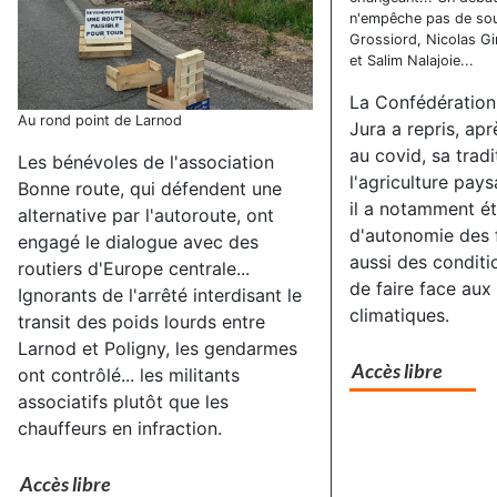
n'empêche pas de sour
Grossiord, Nicolas G
et Salim Nalajoie...
La Confédération
Au rond point de Larnod
Jura a repris, ap
au covid, sa tradi
Les bénévoles de l'association
l'agriculture pay
Bonne route, qui défendent une
il a notamment é
alternative par l'autoroute, ont
d'autonomie des 
engagé le dialogue avec des
aussi des conditi
routiers d'Europe centrale...
de faire face au
Ignorants de l'arrêté interdisant le
climatiques.
transit des poids lourds entre
Larnod et Poligny, les gendarmes
Accès libre
ont contrôlé... les militants
associatifs plutôt que les
chauffeurs en infraction.
Accès libre