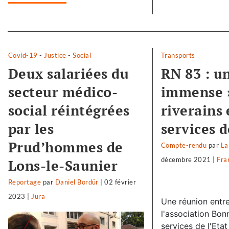
Separateur
Covid-19
-
Justice
-
Social
Transports
Deux salariées du
RN 83 : un
secteur médico-
immense 
social réintégrées
riverains 
par les
services d
Prud’hommes de
Compte-rendu
par
La
décembre 2021
|
Fra
Lons-le-Saunier
Reportage
par
Daniel Bordür
|
02 février
2023
|
Jura
Une réunion entre
l'association Bon
services de l'Eta