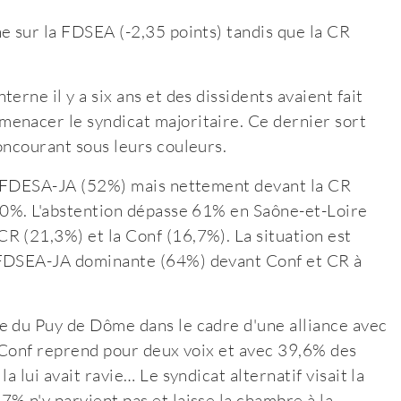
e sur la FDSEA (-2,35 points) tandis que la CR
rne il y a six ans et des dissidents avaient fait
enacer le syndicat majoritaire. Ce dernier sort
oncourant sous leurs couleurs.
la FDESA-JA (52%) mais nettement devant la CR
 60%. L'abstention dépasse 61% en Saône-et-Loire
R (21,3%) et la Conf (16,7%). La situation est
 FDSEA-JA dominante (64%) devant Conf et CR à
e du Puy de Dôme dans le cadre d'une alliance avec
la Conf reprend pour deux voix et avec 39,6% des
 lui avait ravie… Le syndicat alternatif visait la
% n'y parvient pas et laisse la chambre à la