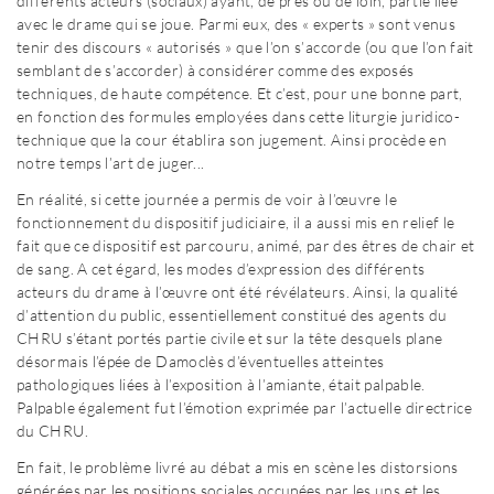
différents acteurs (sociaux) ayant, de près ou de loin, partie liée
avec le drame qui se joue. Parmi eux, des « experts » sont venus
tenir des discours « autorisés » que l’on s’accorde (ou que l’on fait
semblant de s’accorder) à considérer comme des exposés
techniques, de haute compétence. Et c’est, pour une bonne part,
en fonction des formules employées dans cette liturgie juridico-
technique que la cour établira son jugement. Ainsi procède en
notre temps l’art de juger...
En réalité, si cette journée a permis de voir à l’œuvre le
fonctionnement du dispositif judiciaire, il a aussi mis en relief le
fait que ce dispositif est parcouru, animé, par des êtres de chair et
de sang. A cet égard, les modes d’expression des différents
acteurs du drame à l’œuvre ont été révélateurs. Ainsi, la qualité
d’attention du public, essentiellement constitué des agents du
CHRU s’étant portés partie civile et sur la tête desquels plane
désormais l’épée de Damoclès d’éventuelles atteintes
pathologiques liées à l’exposition à l’amiante, était palpable.
Palpable également fut l’émotion exprimée par l’actuelle directrice
du CHRU.
En fait, le problème livré au débat a mis en scène les distorsions
générées par les positions sociales occupées par les uns et les