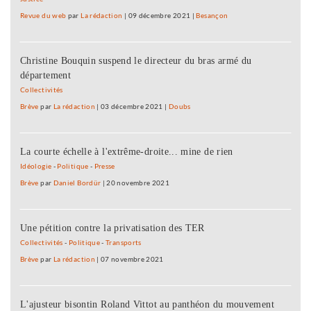
Revue du web
par
La rédaction
|
09 décembre 2021
|
Besançon
Christine Bouquin suspend le directeur du bras armé du
département
Collectivités
Brève
par
La rédaction
|
03 décembre 2021
|
Doubs
La courte échelle à l'extrême-droite... mine de rien
Idéologie
-
Politique
-
Presse
Brève
par
Daniel Bordür
|
20 novembre 2021
Une pétition contre la privatisation des TER
Collectivités
-
Politique
-
Transports
Brève
par
La rédaction
|
07 novembre 2021
L'ajusteur bisontin Roland Vittot au panthéon du mouvement