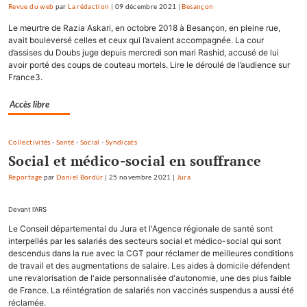
Revue du web
par
La rédaction
|
09 décembre 2021
|
Besançon
Le meurtre de Razia Askari, en octobre 2018 à Besançon, en pleine rue,
avait bouleversé celles et ceux qui l’avaient accompagnée. La cour
d’assises du Doubs juge depuis mercredi son mari Rashid, accusé de lui
avoir porté des coups de couteau mortels. Lire le déroulé de l’audience sur
France3.
Accès libre
Collectivités
-
Santé
-
Social
-
Syndicats
Social et médico-social en souffrance
Reportage
par
Daniel Bordür
|
25 novembre 2021
|
Jura
Devant l'ARS
Le Conseil départemental du Jura et l'Agence régionale de santé sont
interpellés par les salariés des secteurs social et médico-social qui sont
descendus dans la rue avec la CGT pour réclamer de meilleures conditions
de travail et des augmentations de salaire. Les aides à domicile défendent
une revalorisation de l'aide personnalisée d'autonomie, une des plus faible
de France. La réintégration de salariés non vaccinés suspendus a aussi été
réclamée.