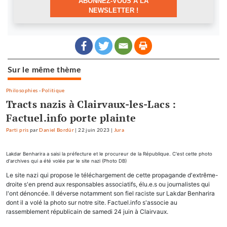
ABONNEZ-VOUS À LA
NEWSLETTER !
Sur le même thème
Philosophies
-
Politique
Tracts nazis à Clairvaux-les-Lacs :
Factuel.info porte plainte
Parti pris
par
Daniel Bordür
|
22 juin 2023
|
Jura
Lakdar Benharira a saisi la préfecture et le procureur de la République. C'est cette photo
d'archives qui a été volée par le site nazi (Photo DB)
Le site nazi qui propose le téléchargement de cette propagande d'extrême-
droite s'en prend aux responsables associatifs, élu.e.s ou journalistes qui
l'ont dénoncée. Il déverse notamment son fiel raciste sur Lakdar Benharira
dont il a volé la photo sur notre site. Factuel.info s'associe au
rassemblement républicain de samedi 24 juin à Clairvaux.