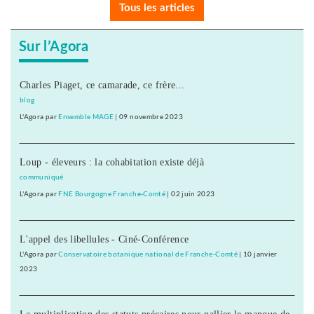
Tous les articles
Sur l’Agora
Charles Piaget, ce camarade, ce frère...
blog
L'Agora
par
Ensemble MAGE
|
09 novembre 2023
Loup - éleveurs : la cohabitation existe déjà
communiqué
L'Agora
par
FNE Bourgogne Franche-Comté
|
02 juin 2023
L'appel des libellules - Ciné-Conférence
L'Agora
par
Conservatoire botanique national de Franche-Comté
|
10 janvier
2023