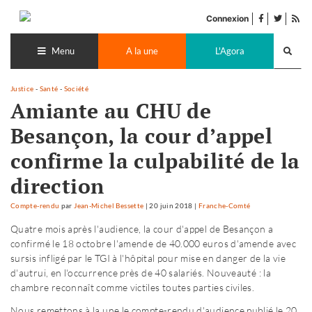
Accéder
facebook
twitter
Flu
au
Connexion
de
contenu
Recherch
pub
lance
Menu
A la une
L'Agora
Justice
-
Santé
-
Société
Amiante au CHU de
Besançon, la cour d’appel
confirme la culpabilité de la
direction
Compte-rendu
par
Jean-Michel Bessette
|
20 juin 2018
|
Franche-Comté
Quatre mois après l'audience, la cour d'appel de Besançon a
confirmé le 18 octobre l'amende de 40.000 euros d'amende avec
sursis infligé par le TGI à l'hôpital pour mise en danger de la vie
d'autrui, en l'occurrence près de 40 salariés. Nouveauté : la
chambre reconnaît comme victiles toutes parties civiles.
Nous remettons à la une le compte-rendu d'audience publié le 20