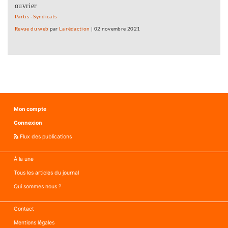
ouvrier
Partis
-
Syndicats
Revue du web
par
La rédaction
|
02 novembre 2021
Mon compte
Connexion
Flux des publications
À la une
Tous les articles du journal
Qui sommes nous ?
Contact
Mentions légales