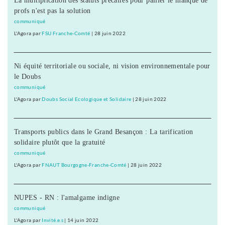
La multiplication des statuts précaires pour pallier le manque de
profs n'est pas la solution
communiqué
L'Agora
par
FSU Franche-Comté
|
28 juin 2022
Ni équité territoriale ou sociale, ni vision environnementale pour
le Doubs
communiqué
L'Agora
par
Doubs Social Ecologique et Solidaire
|
28 juin 2022
Transports publics dans le Grand Besançon : La tarification
solidaire plutôt que la gratuité
communiqué
L'Agora
par
FNAUT Bourgogne-Franche-Comté
|
28 juin 2022
NUPES - RN : l'amalgame indigne
communiqué
L'Agora
par
Invité.e.s
|
14 juin 2022