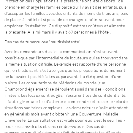
Protection des Populations à la préfecture ont été d'abord : de
prendre en charge les familles parce qu'il y avait des enfants, puis
d'accepter les familles avec des enfants de moins de trois ans, puis
de placer à l'hôtel et si possible de changer d'hôtel souvent pour
empêcher l'installation. Ce dispositif est très coûteux et alimente
la précarité. A la mi-mars il y avait 69 personnes à l'hôtel.
Des cas de tuberculose "multirésistante"
Avec les demandeurs d'asile, la communication n'est souvent
possible que par l'intermédiaire de locuteurs qui se trouvent dans
la même situation difficile. L'exemple est rapporté d'une personne
qui, en traduisant, s'est aperçue que les propositions du moment
ne lui avaient pas été faites auparavant. Il a été question d'une
plainte. Les consultations de Médecins du monde (rue
Champrond également) se déroulent aussi dans des « conditions
limites ». Les locaux sont exigüs, n'assurent pas de confidentialité.
Il faut « gérer une file d'attente », comprendre et passer le relai de
situations sanitaires complexes. Les demandeurs d'asile attendent
en général six mois avant d'obtenir une Couverture Maladie
Universelle. La consultation est vitale pour eux, c'est le seul lieu «
pour les sans-droits et sans rendez-vous ». Des cas de
tuberculose multirésistante du fait de traitements insuffisants