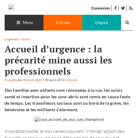
Accéder
facebook
twitter
Flu
au
Connexion
de
contenu
Recherch
pub
lance
Menu
A la une
L'Agora
Logement
-
Santé
Accueil d’urgence : la
précarité mine aussi les
professionnels
Enquête
par
Roland Vasic
|
04 avril 2013
|
Doubs
Des familles avec enfants sont renvoyées à la rue, les suivis
santé et insertion pour les sans-abris sont remis en cause faute
de temps. Les travailleurs sociaux sont au bord de la grève, les
bénévoles et les militants s'alarment.
Inconditionnalité, le mot revient souvent. Il fonde l'action des
travailleurs sociaux : on ne se détourne pas de ceux qui ont