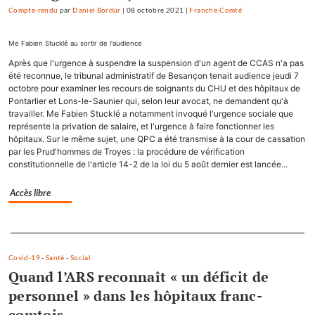
Compte-rendu
par
Daniel Bordür
|
08 octobre 2021
|
Franche-Comté
Me Fabien Stucklé au sortir de l'audience
Après que l'urgence à suspendre la suspension d'un agent de CCAS n'a pas
été reconnue, le tribunal administratif de Besançon tenait audience jeudi 7
octobre pour examiner les recours de soignants du CHU et des hôpitaux de
Pontarlier et Lons-le-Saunier qui, selon leur avocat, ne demandent qu'à
travailler. Me Fabien Stucklé a notamment invoqué l'urgence sociale que
représente la privation de salaire, et l'urgence à faire fonctionner les
hôpitaux. Sur le même sujet, une QPC a été transmise à la cour de cassation
par les Prud'hommes de Troyes : la procédure de vérification
constitutionnelle de l'article 14-2 de la loi du 5 août dernier est lancée...
Accès libre
Separateur
Covid-19
-
Santé
-
Social
Quand l’ARS reconnaît « un déficit de
personnel » dans les hôpitaux franc-
comtois