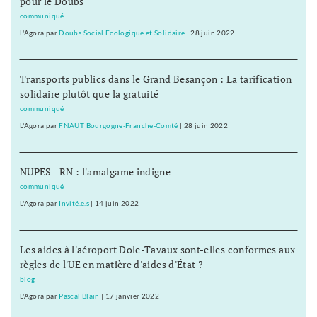
pour le Doubs
communiqué
L'Agora
par
Doubs Social Ecologique et Solidaire
|
28 juin 2022
Transports publics dans le Grand Besançon : La tarification
solidaire plutôt que la gratuité
communiqué
L'Agora
par
FNAUT Bourgogne-Franche-Comté
|
28 juin 2022
NUPES - RN : l'amalgame indigne
communiqué
L'Agora
par
Invité.e.s
|
14 juin 2022
Les aides à l'aéroport Dole-Tavaux sont-elles conformes aux
règles de l'UE en matière d'aides d'État ?
blog
L'Agora
par
Pascal Blain
|
17 janvier 2022