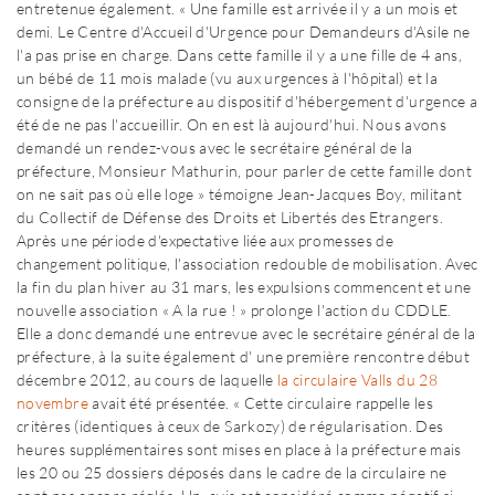
entretenue également. « Une famille est arrivée il y a un mois et
demi. Le Centre d'Accueil d'Urgence pour Demandeurs d'Asile ne
l'a pas prise en charge. Dans cette famille il y a une fille de 4 ans,
un bébé de 11 mois malade (vu aux urgences à l'hôpital) et la
consigne de la préfecture au dispositif d'hébergement d'urgence a
été de ne pas l'accueillir. On en est là aujourd'hui. Nous avons
demandé un rendez-vous avec le secrétaire général de la
préfecture, Monsieur Mathurin, pour parler de cette famille dont
on ne sait pas où elle loge » témoigne Jean-Jacques Boy, militant
du Collectif de Défense des Droits et Libertés des Etrangers.
Après une période d'expectative liée aux promesses de
changement politique, l'association redouble de mobilisation. Avec
la fin du plan hiver au 31 mars, les expulsions commencent et une
nouvelle association « A la rue ! » prolonge l'action du CDDLE.
Elle a donc demandé une entrevue avec le secrétaire général de la
préfecture, à la suite également d' une première rencontre début
décembre 2012, au cours de laquelle
la circulaire Valls du 28
novembre
avait été présentée. « Cette circulaire rappelle les
critères (identiques à ceux de Sarkozy) de régularisation. Des
heures supplémentaires sont mises en place à la préfecture mais
les 20 ou 25 dossiers déposés dans le cadre de la circulaire ne