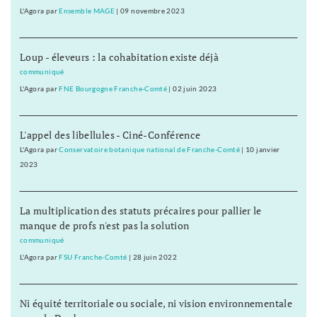
L'Agora
par
Ensemble MAGE
|
09 novembre 2023
Loup - éleveurs : la cohabitation existe déjà
communiqué
L'Agora
par
FNE Bourgogne Franche-Comté
|
02 juin 2023
L'appel des libellules - Ciné-Conférence
L'Agora
par
Conservatoire botanique national de Franche-Comté
|
10 janvier
2023
La multiplication des statuts précaires pour pallier le
manque de profs n'est pas la solution
communiqué
L'Agora
par
FSU Franche-Comté
|
28 juin 2022
Ni équité territoriale ou sociale, ni vision environnementale