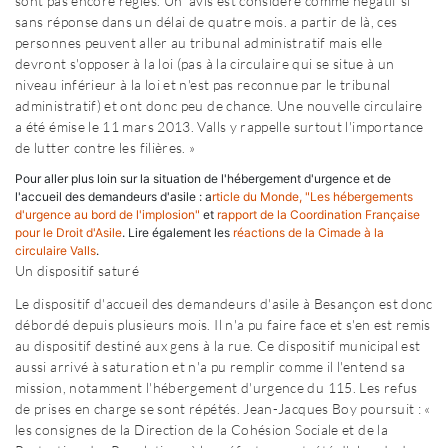
sont pas encore réglés. Un avis est considéré comme négatif si
sans réponse dans un délai de quatre mois. a partir de là, ces
personnes peuvent aller au tribunal administratif mais elle
devront s'opposer à la loi (pas à la circulaire qui se situe à un
niveau inférieur à la loi et n'est pas reconnue par le tribunal
administratif) et ont donc peu de chance. Une nouvelle circulaire
a été émise le 11 mars 2013. Valls y rappelle surtout l'importance
de lutter contre les filières. »
Pour aller plus loin sur la situation de l'hébergement d'urgence et de
l'accueil des demandeurs d'asile : a
rticle du Monde, "Les hébergements
d'urgence au bord de l'implosion"
et
rapport de la Coordination Française
pour le Droit d'Asile
. Lire également les
réactions de la Cimade à la
circulaire Valls
.
Un dispositif saturé
Le dispositif d'accueil des demandeurs d'asile à Besançon est donc
débordé depuis plusieurs mois. Il n'a pu faire face et s'en est remis
au dispositif destiné aux gens à la rue. Ce dispositif municipal est
aussi arrivé à saturation et n'a pu remplir comme il l'entend sa
mission, notamment l'hébergement d'urgence du 115. Les refus
de prises en charge se sont répétés. Jean-Jacques Boy poursuit : «
les consignes de la Direction de la Cohésion Sociale et de la