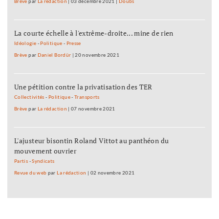
Brève
par
La rédaction
|
03 décembre 2021
|
Doubs
La courte échelle à l'extrême-droite... mine de rien
Idéologie
-
Politique
-
Presse
Brève
par
Daniel Bordür
|
20 novembre 2021
Une pétition contre la privatisation des TER
Collectivités
-
Politique
-
Transports
Brève
par
La rédaction
|
07 novembre 2021
L'ajusteur bisontin Roland Vittot au panthéon du
mouvement ouvrier
Partis
-
Syndicats
Revue du web
par
La rédaction
|
02 novembre 2021