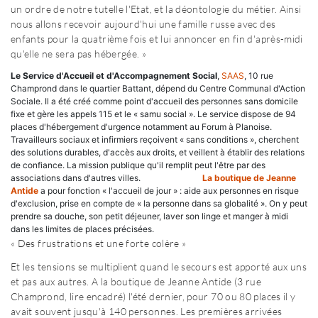
un ordre de notre tutelle l'Etat, et la déontologie du métier. Ainsi
nous allons recevoir aujourd'hui une famille russe avec des
enfants pour la quatrième fois et lui annoncer en fin d'après-midi
qu'elle ne sera pas hébergée. »
Le Service d'Accueil et d'Accompagnement Social
,
SAAS
, 10 rue
Champrond dans le quartier Battant, dépend du Centre Communal d'Action
Sociale. Il a été créé comme point d'accueil des personnes sans domicile
fixe et gère les appels 115 et le « samu social ». Le service dispose de 94
places d'hébergement d'urgence notamment au Forum à Planoise.
Travailleurs sociaux et infirmiers reçoivent « sans conditions », cherchent
des solutions durables, d'accès aux droits, et veillent à établir des relations
de confiance. La mission publique qu'il remplit peut l'être par des
associations dans d'autres villes.
La boutique de Jeanne
Antide
a pour fonction « l'accueil de jour » : aide aux personnes en risque
d'exclusion, prise en compte de « la personne dans sa globalité ». On y peut
prendre sa douche, son petit déjeuner, laver son linge et manger à midi
dans les limites de places précisées.
« Des frustrations et une forte colère »
Et les tensions se multiplient quand le secours est apporté aux uns
et pas aux autres. A la boutique de Jeanne Antide (3 rue
Champrond, lire encadré) l'été dernier, pour 70 ou 80 places il y
avait souvent jusqu'à 140 personnes. Les premières arrivées