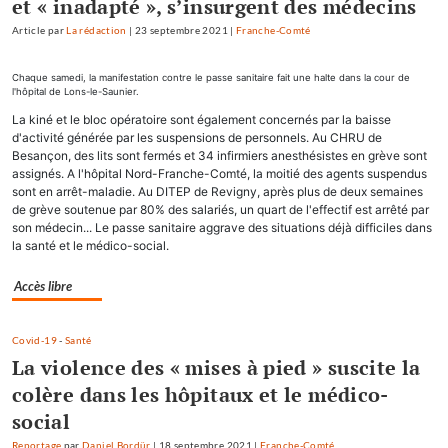
et « inadapté », s’insurgent des médecins
Article
par
La rédaction
|
23 septembre 2021
|
Franche-Comté
Chaque samedi, la manifestation contre le passe sanitaire fait une halte dans la cour de
l'hôpital de Lons-le-Saunier.
La kiné et le bloc opératoire sont également concernés par la baisse
d'activité générée par les suspensions de personnels. Au CHRU de
Besançon, des lits sont fermés et 34 infirmiers anesthésistes en grève sont
assignés. A l'hôpital Nord-Franche-Comté, la moitié des agents suspendus
sont en arrêt-maladie. Au DITEP de Revigny, après plus de deux semaines
de grève soutenue par 80% des salariés, un quart de l'effectif est arrêté par
son médecin... Le passe sanitaire aggrave des situations déjà difficiles dans
la santé et le médico-social.
Accès libre
Covid-19
-
Santé
La violence des « mises à pied » suscite la
colère dans les hôpitaux et le médico-
social
Reportage
par
Daniel Bordür
|
18 septembre 2021
|
Franche-Comté