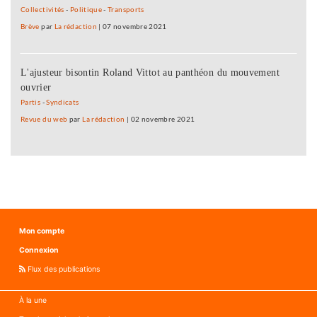
Collectivités
-
Politique
-
Transports
Brève
par
La rédaction
|
07 novembre 2021
L'ajusteur bisontin Roland Vittot au panthéon du mouvement
ouvrier
Partis
-
Syndicats
Revue du web
par
La rédaction
|
02 novembre 2021
Mon compte
Connexion
Flux des publications
À la une