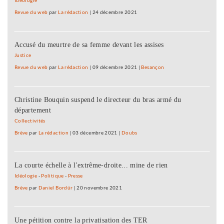
Idéologie
Revue du web
par
La rédaction
|
24 décembre 2021
Accusé du meurtre de sa femme devant les assises
Justice
Revue du web
par
La rédaction
|
09 décembre 2021
|
Besançon
Christine Bouquin suspend le directeur du bras armé du
département
Collectivités
Brève
par
La rédaction
|
03 décembre 2021
|
Doubs
La courte échelle à l'extrême-droite... mine de rien
Idéologie
-
Politique
-
Presse
Brève
par
Daniel Bordür
|
20 novembre 2021
Une pétition contre la privatisation des TER