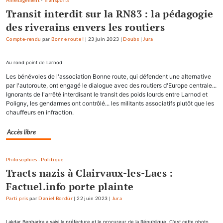
Aménagement
-
Transports
Transit interdit sur la RN83 : la pédagogie
des riverains envers les routiers
Compte-rendu
par
Bonne route !
|
23 juin 2023
|
Doubs
|
Jura
Au rond point de Larnod
Les bénévoles de l'association Bonne route, qui défendent une alternative
par l'autoroute, ont engagé le dialogue avec des routiers d'Europe centrale...
Ignorants de l'arrêté interdisant le transit des poids lourds entre Larnod et
Poligny, les gendarmes ont contrôlé... les militants associatifs plutôt que les
chauffeurs en infraction.
Accès libre
Philosophies
-
Politique
Tracts nazis à Clairvaux-les-Lacs :
Factuel.info porte plainte
Parti pris
par
Daniel Bordür
|
22 juin 2023
|
Jura
Lakdar Benharira a saisi la préfecture et le procureur de la République. C'est cette photo