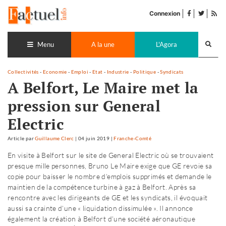
Accéder
facebook
twitter
Flu
au
Connexion
de
contenu
pub
Recherch
lance
Menu
A la une
L'Agora
Collectivités
-
Economie
-
Emploi
-
Etat
-
Industrie
-
Politique
-
Syndicats
A Belfort, Le Maire met la
pression sur General
Electric
Article
par
Guillaume Clerc
|
04 juin 2019
|
Franche-Comté
En visite à Belfort sur le site de General Electric où se trouvaient
presque mille personnes, Bruno Le Maire exige que GE revoie sa
copie pour baisser le nombre d’emplois supprimés et demande le
maintien de la compétence turbine à gaz à Belfort. Après sa
rencontre avec les dirigeants de GE et les syndicats, il évoquait
aussi sa crainte d’une « liquidation dissimulée ». Il annonce
également la création à Belfort d’une société aéronautique