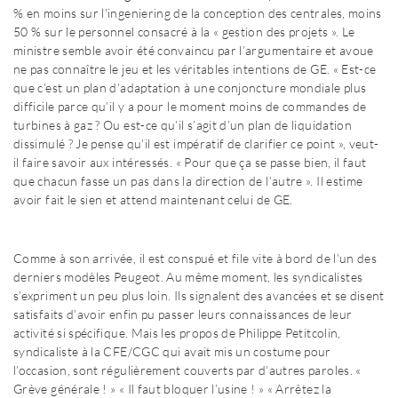
% en moins sur l'ingeniering de la conception des centrales, moins
50 % sur le personnel consacré à la « gestion des projets ». Le
ministre semble avoir été convaincu par l’argumentaire et avoue
ne pas connaître le jeu et les véritables intentions de GE. « Est-ce
que c’est un plan d’adaptation à une conjoncture mondiale plus
difficile parce qu’il y a pour le moment moins de commandes de
turbines à gaz ? Ou est-ce qu’il s’agit d’un plan de liquidation
dissimulé ? Je pense qu’il est impératif de clarifier ce point », veut-
il faire savoir aux intéressés. « Pour que ça se passe bien, il faut
que chacun fasse un pas dans la direction de l’autre ». Il estime
avoir fait le sien et attend maintenant celui de GE.
Comme à son arrivée, il est conspué et file vite à bord de l’un des
derniers modèles Peugeot. Au même moment, les syndicalistes
s’expriment un peu plus loin. Ils signalent des avancées et se disent
satisfaits d’avoir enfin pu passer leurs connaissances de leur
activité si spécifique. Mais les propos de Philippe Petitcolin,
syndicaliste à la CFE/CGC qui avait mis un costume pour
l’occasion, sont régulièrement couverts par d’autres paroles. «
Grève générale ! » « Il faut bloquer l’usine ! » « Arrêtez la