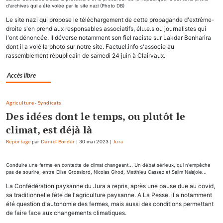
d'archives qui a été volée par le site nazi (Photo DB)
Le site nazi qui propose le téléchargement de cette propagande d'extrême-
droite s'en prend aux responsables associatifs, élu.e.s ou journalistes qui
l'ont dénoncée. Il déverse notamment son fiel raciste sur Lakdar Benharira
dont il a volé la photo sur notre site. Factuel.info s'associe au
rassemblement républicain de samedi 24 juin à Clairvaux.
Accès libre
Agriculture
-
Syndicats
Des idées dont le temps, ou plutôt le
climat, est déjà là
Reportage
par
Daniel Bordür
|
30 mai 2023
|
Jura
Conduire une ferme en contexte de climat changeant... Un débat sérieux, qui n'empêche
pas de sourire, entre Elise Grossiord, Nicolas Girod, Matthieu Cassez et Salim Nalajoie...
La Confédération paysanne du Jura a repris, après une pause due au covid,
sa traditionnelle fête de l'agriculture paysanne. A La Pesse, il a notamment
été question d'autonomie des fermes, mais aussi des conditions permettant
de faire face aux changements climatiques.