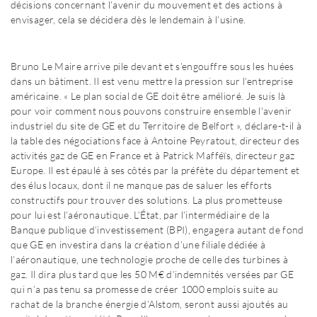
décisions concernant l’avenir du mouvement et des actions à
envisager, cela se décidera dès le lendemain à l’usine.
Bruno Le Maire arrive pile devant et s’engouffre sous les huées
dans un bâtiment. Il est venu mettre la pression sur l’entreprise
américaine. « Le plan social de GE doit être amélioré. Je suis là
pour voir comment nous pouvons construire ensemble l'avenir
industriel du site de GE et du Territoire de Belfort », déclare-t-il à
la table des négociations face à Antoine Peyratout, directeur des
activités gaz de GE en France et à Patrick Mafféïs, directeur gaz
Europe. Il est épaulé à ses côtés par la préfète du département et
des élus locaux, dont il ne manque pas de saluer les efforts
constructifs pour trouver des solutions. La plus prometteuse
pour lui est l’aéronautique. L’État, par l’intermédiaire de la
Banque publique d’investissement (BPI), engagera autant de fond
que GE en investira dans la création d’une filiale dédiée à
l’aéronautique, une technologie proche de celle des turbines à
gaz. Il dira plus tard que les 50 M€ d’indemnités versées par GE
qui n’a pas tenu sa promesse de créer 1000 emplois suite au
rachat de la branche énergie d’Alstom, seront aussi ajoutés au