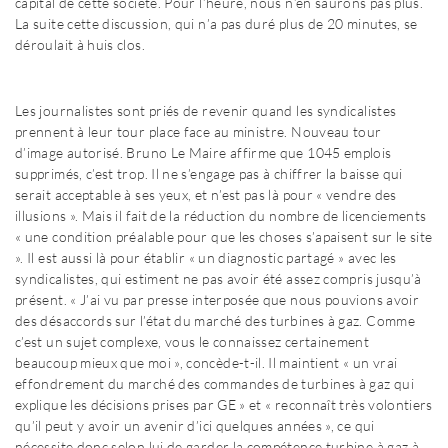
capital de cette société. Pour l’heure, nous n’en saurons pas plus.
La suite cette discussion, qui n’a pas duré plus de 20 minutes, se
déroulait à huis clos.
Les journalistes sont priés de revenir quand les syndicalistes
prennent à leur tour place face au ministre. Nouveau tour
d’image autorisé. Bruno Le Maire affirme que 1045 emplois
supprimés, c’est trop. Il ne s’engage pas à chiffrer la baisse qui
serait acceptable à ses yeux, et n’est pas là pour « vendre des
illusions ». Mais il fait de la réduction du nombre de licenciements
« une condition préalable pour que les choses s’apaisent sur le site
». Il est aussi là pour établir « un diagnostic partagé » avec les
syndicalistes, qui estiment ne pas avoir été assez compris jusqu’à
présent. « J’ai vu par presse interposée que nous pouvions avoir
des désaccords sur l’état du marché des turbines à gaz. Comme
c’est un sujet complexe, vous le connaissez certainement
beaucoup mieux que moi », concède-t-il. Il maintient « un vrai
effondrement du marché des commandes de turbines à gaz qui
explique les décisions prises par GE » et « reconnaît très volontiers
qu’il peut y avoir un avenir d’ici quelques années », ce qui
nécessite donc selon lui de garder la compétence turbine à gaz à