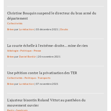
Christine Bouquin suspend le directeur du bras armé du
département
Collectivités
Brève
par
La rédaction
|
03 décembre 2021
|
Doubs
La courte échelle à l'extrême-droite... mine de rien
Idéologie
-
Politique
-
Presse
Brève
par
Daniel Bordür
|
20 novembre 2021
Une pétition contre la privatisation des TER
Collectivités
-
Politique
-
Transports
Brève
par
La rédaction
|
07 novembre 2021
L'ajusteur bisontin Roland Vittot au panthéon du
mouvement ouvrier
Partis
-
Syndicats