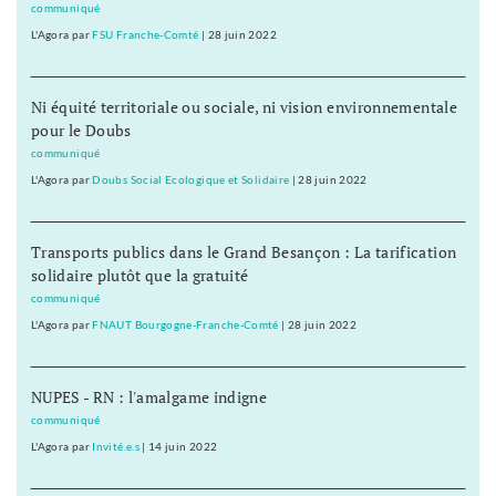
communiqué
L'Agora
par
FSU Franche-Comté
|
28 juin 2022
Ni équité territoriale ou sociale, ni vision environnementale
pour le Doubs
communiqué
L'Agora
par
Doubs Social Ecologique et Solidaire
|
28 juin 2022
Transports publics dans le Grand Besançon : La tarification
solidaire plutôt que la gratuité
communiqué
L'Agora
par
FNAUT Bourgogne-Franche-Comté
|
28 juin 2022
NUPES - RN : l'amalgame indigne
communiqué
L'Agora
par
Invité.e.s
|
14 juin 2022