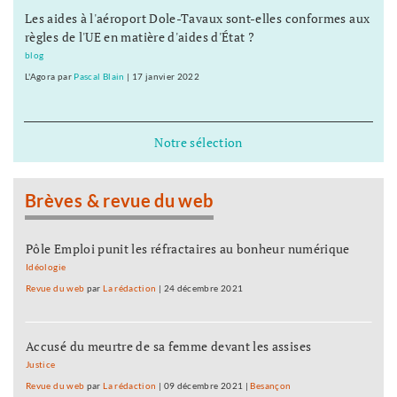
Les aides à l'aéroport Dole-Tavaux sont-elles conformes aux
règles de l'UE en matière d'aides d'État ?
blog
L'Agora
par
Pascal Blain
|
17 janvier 2022
Notre sélection
Brèves & revue du web
Pôle Emploi punit les réfractaires au bonheur numérique
Idéologie
Revue du web
par
La rédaction
|
24 décembre 2021
Accusé du meurtre de sa femme devant les assises
Justice
Revue du web
par
La rédaction
|
09 décembre 2021
|
Besançon