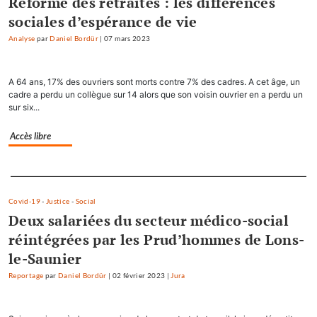
Réforme des retraites : les différences
sociales d’espérance de vie
Analyse
par
Daniel Bordür
|
07 mars 2023
A 64 ans, 17% des ouvriers sont morts contre 7% des cadres. A cet âge, un
cadre a perdu un collègue sur 14 alors que son voisin ouvrier en a perdu un
sur six...
Accès libre
Separateur
Covid-19
-
Justice
-
Social
Deux salariées du secteur médico-social
réintégrées par les Prud’hommes de Lons-
le-Saunier
Reportage
par
Daniel Bordür
|
02 février 2023
|
Jura