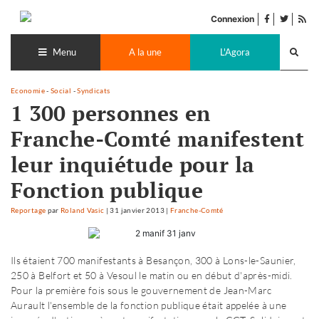
Accéder
facebook
twitter
Flu
au
Connexion
de
contenu
Recherch
pub
lance
Menu
A la une
L'Agora
Economie
-
Social
-
Syndicats
1 300 personnes en
Franche-Comté manifestent
leur inquiétude pour la
Fonction publique
Reportage
par
Roland Vasic
|
31 janvier 2013
|
Franche-Comté
Ils étaient 700 manifestants à Besançon, 300 à Lons-le-Saunier,
250 à Belfort et 50 à Vesoul le matin ou en début d'après-midi.
Pour la première fois sous le gouvernement de Jean-Marc
Aurault l'ensemble de la fonction publique était appelée à une