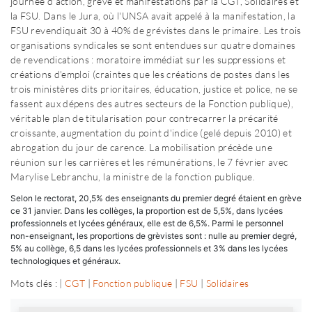
journée d'action, grève et manifestations par la CGT, Solidaires et
la FSU. Dans le Jura, où l'UNSA avait appelé à la manifestation, la
FSU revendiquait 30 à 40% de grévistes dans le primaire. Les trois
organisations syndicales se sont entendues sur quatre domaines
de revendications : moratoire immédiat sur les suppressions et
créations d'emploi (craintes que les créations de postes dans les
trois ministères dits prioritaires, éducation, justice et police, ne se
fassent aux dépens des autres secteurs de la Fonction publique),
véritable plan de titularisation pour contrecarrer la précarité
croissante, augmentation du point d'indice (gelé depuis 2010) et
abrogation du jour de carence. La mobilisation précède une
réunion sur les carrières et les rémunérations, le 7 février avec
Marylise Lebranchu, la ministre de la fonction publique.
Selon le rectorat, 20,5% des enseignants du premier degré étaient en grève
ce 31 janvier. Dans les collèges, la proportion est de 5,5%, dans lycées
professionnels et lycées généraux, elle est de 6,5%. Parmi le personnel
non-enseignant, les proportions de grèvistes sont : nulle au premier degré,
5% au collège, 6,5 dans les lycées professionnels et 3% dans les lycées
technologiques et généraux.
Mots clés : |
CGT
|
Fonction publique
|
FSU
|
Solidaires