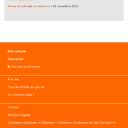
Revue du web
par
La rédaction
|
02 novembre 2021
Mon compte
Connexion
Flux des publications
À la une
Tous les articles du journal
Qui sommes nous ?
Contact
Mentions légales
Conditions Générales d’Utilisation – Conditions d’utilisation du site Factuel.info