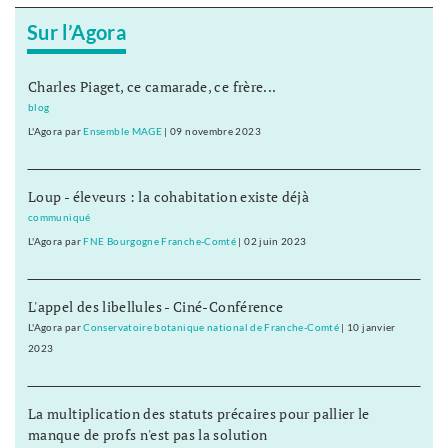
Sur l’Agora
Charles Piaget, ce camarade, ce frère...
blog
L'Agora
par
Ensemble MAGE
|
09 novembre 2023
Loup - éleveurs : la cohabitation existe déjà
communiqué
L'Agora
par
FNE Bourgogne Franche-Comté
|
02 juin 2023
L'appel des libellules - Ciné-Conférence
L'Agora
par
Conservatoire botanique national de Franche-Comté
|
10 janvier
2023
La multiplication des statuts précaires pour pallier le
manque de profs n'est pas la solution