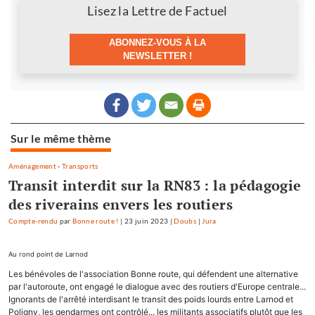
Newsletter
Lisez la Lettre de Factuel
ABONNEZ-VOUS À LA
NEWSLETTER !
Sur le même thème
Aménagement
-
Transports
Transit interdit sur la RN83 : la pédagogie
des riverains envers les routiers
Compte-rendu
par
Bonne route !
|
23 juin 2023
|
Doubs
|
Jura
Au rond point de Larnod
Les bénévoles de l'association Bonne route, qui défendent une alternative
par l'autoroute, ont engagé le dialogue avec des routiers d'Europe centrale...
Ignorants de l'arrêté interdisant le transit des poids lourds entre Larnod et
Poligny, les gendarmes ont contrôlé... les militants associatifs plutôt que les