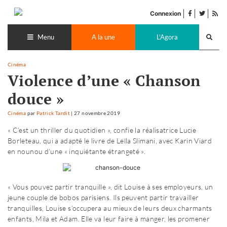
Accéder
facebook
twitter
Flu
au
Connexion
de
contenu
Recherch
pub
lance
Menu
A la une
L'Agora
Cinéma
Violence d’une « Chanson
douce »
Cinéma
par
Patrick Tardit
|
27 novembre 2019
« C’est un thriller du quotidien », confie la réalisatrice Lucie
Borleteau, qui a adapté le livre de Leïla Slimani, avec Karin Viard
en nounou d’une « inquiétante étrangeté ».
« Vous pouvez partir tranquille », dit Louise à ses employeurs, un
jeune couple de bobos parisiens. Ils peuvent partir travailler
tranquilles, Louise s’occupera au mieux de leurs deux charmants
enfants, Mila et Adam. Elle va leur faire à manger, les promener