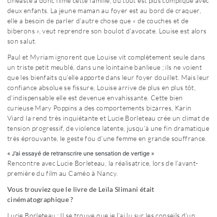
cinéaste a donc filmé cette famille, où tout est plus compliqué avec
deux enfants. La jeune maman au foyer est au bord de craquer,
elle a besoin de parler d’autre chose que « de couches et de
biberons », veut reprendre son boulot d’avocate. Louise est alors
son salut.
Paul et Myriam ignorent que Louise vit complètement seule dans
un triste petit meublé, dans une lointaine banlieue ; ils ne voient
que les bienfaits qu’elle apporte dans leur foyer douillet. Mais leur
confiance absolue se fissure, Louise arrive de plus en plus tôt,
d’indispensable elle est devenue envahissante. Cette bien
curieuse Mary Poppins a des comportements bizarres, Karin
Viard la rend très inquiétante et Lucie Borleteau crée un climat de
tension progressif, de violence latente, jusqu’à une fin dramatique
très éprouvante, le geste fou d’une femme en grande souffrance.
« J’ai essayé de retranscrire une sensation de vertige »
Rencontre avec Lucie Borleteau, la réalisatrice, lors de l’avant-
première du film au Caméo à Nancy.
Vous trouviez que le livre de Leïla Slimani était
cinématographique ?
Lucie Borleteau : Il se trouve que je l’ai lu sur les conseils d’un