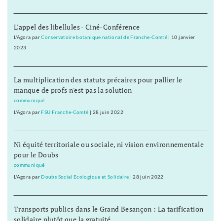
L'appel des libellules - Ciné-Conférence
L'Agora
par
Conservatoire botanique national de Franche-Comté
|
10 janvier
2023
La multiplication des statuts précaires pour pallier le
manque de profs n'est pas la solution
communiqué
L'Agora
par
FSU Franche-Comté
|
28 juin 2022
Ni équité territoriale ou sociale, ni vision environnementale
pour le Doubs
communiqué
L'Agora
par
Doubs Social Ecologique et Solidaire
|
28 juin 2022
Transports publics dans le Grand Besançon : La tarification
solidaire plutôt que la gratuité