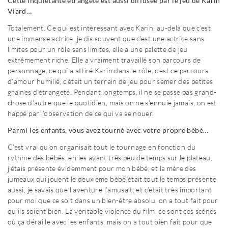
Cette inquiétante étrangeté est aussi diffusée par le jeu de Karin
Viard…
Totalement. Ce qui est intéressant avec Karin, au-delà que c’est
une immense actrice, je dis souvent que c’est une actrice sans
limites pour un rôle sans limites, elle a une palette de jeu
extrêmement riche. Elle a vraiment travaillé son parcours de
personnage, ce qui a attiré Karin dans le rôle, c’est ce parcours
d’amour humilié, c’était un terrain de jeu pour semer des petites
graines d’étrangeté. Pendant longtemps, il ne se passe pas grand-
chose d’autre que le quotidien, mais on ne s’ennuie jamais, on est
happé par l’observation de ce qui va se nouer.
Parmi les enfants, vous avez tourné avec votre propre bébé…
C’est vrai qu’on organisait tout le tournage en fonction du
rythme des bébés, en les ayant très peu de temps sur le plateau,
j’étais présente évidemment pour mon bébé, et la mère des
jumeaux qui jouent le deuxième bébé était tout le temps présente
aussi, je savais que l’aventure l’amusait, et c’était très important
pour moi que ce soit dans un bien-être absolu, on a tout fait pour
qu’ils soient bien. La véritable violence du film, ce sont ces scènes
où ça déraille avec les enfants, mais on a tout bien fait pour que