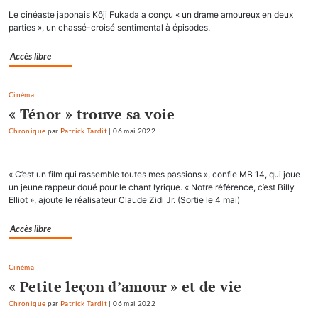
Le cinéaste japonais Kôji Fukada a conçu « un drame amoureux en deux
parties », un chassé-croisé sentimental à épisodes.
Accès libre
Cinéma
« Ténor » trouve sa voie
Chronique
par
Patrick Tardit
|
06 mai 2022
« C’est un film qui rassemble toutes mes passions », confie MB 14, qui joue
un jeune rappeur doué pour le chant lyrique. « Notre référence, c’est Billy
Elliot », ajoute le réalisateur Claude Zidi Jr. (Sortie le 4 mai)
Accès libre
Cinéma
« Petite leçon d’amour » et de vie
Chronique
par
Patrick Tardit
|
06 mai 2022