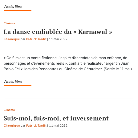
Accès libre
Cinéma
La danse endiablée du « Karnawal »
Chronique
par
Patrick Tardit
|
11 mai 2022
« Ce film est un conte fictionnel, inspiré d’anecdotes de mon enfance, de
personnages et d’événements réels », confiait le réalisateur argentin Juan
Pablo Félix, lors des Rencontres du Cinéma de Gérardmer. (Sortie le 11 mai)
Accès libre
Separateur
Cinéma
Suis-moi, fuis-moi, et inversement
Chronique
par
Patrick Tardit
|
11 mai 2022