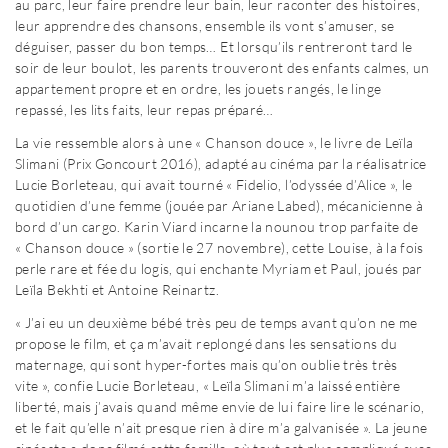
au parc, leur faire prendre leur bain, leur raconter des histoires,
leur apprendre des chansons, ensemble ils vont s’amuser, se
déguiser, passer du bon temps… Et lorsqu’ils rentreront tard le
soir de leur boulot, les parents trouveront des enfants calmes, un
appartement propre et en ordre, les jouets rangés, le linge
repassé, les lits faits, leur repas préparé…
La vie ressemble alors à une « Chanson douce », le livre de Leïla
Slimani (Prix Goncourt 2016), adapté au cinéma par la réalisatrice
Lucie Borleteau, qui avait tourné « Fidelio, l’odyssée d’Alice », le
quotidien d’une femme (jouée par Ariane Labed), mécanicienne à
bord d’un cargo. Karin Viard incarne la nounou trop parfaite de
« Chanson douce » (sortie le 27 novembre), cette Louise, à la fois
perle rare et fée du logis, qui enchante Myriam et Paul, joués par
Leïla Bekhti et Antoine Reinartz.
« J’ai eu un deuxième bébé très peu de temps avant qu’on ne me
propose le film, et ça m’avait replongé dans les sensations du
maternage, qui sont hyper-fortes mais qu’on oublie très très
vite », confie Lucie Borleteau, « Leïla Slimani m’a laissé entière
liberté, mais j’avais quand même envie de lui faire lire le scénario,
et le fait qu’elle n’ait presque rien à dire m’a galvanisée ». La jeune