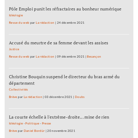
Pôle Emploi punit les réfractaires au bonheur numérique
Idéologie
Revue du web
par
La rédaction
|
24 décembre 2021
Accusé du meurtre de sa femme devant les assises
Justice
Revue du web
par
La rédaction
|
09 décembre 2021
|
Besançon
Christine Bouquin suspend le directeur du bras armé du
département
Collectivités
Brève
par
La rédaction
|
03 décembre 2021
|
Doubs
La courte échelle à l'extrême-droite... mine de rien
Idéologie
-
Politique
-
Presse
Brève
par
Daniel Bordür
|
20 novembre 2021