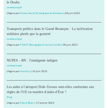
le Doubs
communiqué
L'Agora
par
Doubs Social Ecologique et Solidaire
|
28 juin 2022
Transports publics dans le Grand Besançon : La tarification
solidaire plutôt que la gratuité
communiqué
L'Agora
par
FNAUT Bourgogne-Franche-Comté
|
28 juin 2022
NUPES - RN : l'amalgame indigne
communiqué
L'Agora
par
Invité.e.s
|
14 juin 2022
Les aides à l'aéroport Dole-Tavaux sont-elles conformes aux
règles de l'UE en matière d'aides d'État ?
blog
L'Agora
par
Pascal Blain
|
17 janvier 2022