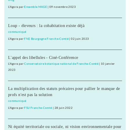
L'Agora
par
Ensemble MAGE
|
09 novembre 2023
Loup - éleveurs : la cohabitation existe déjà
communiqué
L'Agora
par
FNE Bourgogne Franche-Comté
|
02 juin 2023
L'appel des libellules - Ciné-Conférence
L'Agora
par
Conservatoire botanique national de Franche-Comté
|
10 janvier
2023
La multiplication des statuts précaires pour pallier le manque de
profs n'est pas la solution
communiqué
L'Agora
par
FSU Franche-Comté
|
28 juin 2022
Ni équité territoriale ou sociale, ni vision environnementale pour