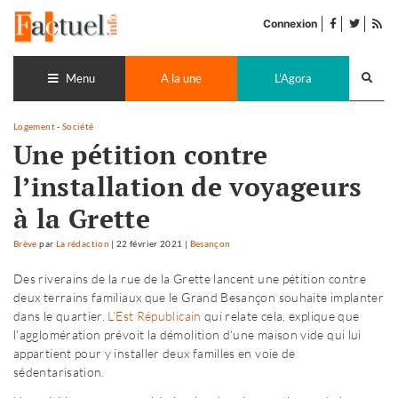
Accéder
facebook
twitter
Flu
au
Connexion
de
contenu
pub
Recherch
lance
Menu
A la une
L'Agora
Logement
-
Société
Une pétition contre
l’installation de voyageurs
à la Grette
Brève
par
La rédaction
|
22 février 2021
|
Besançon
Des riverains de la rue de la Grette lancent une pétition contre
deux terrains familiaux que le Grand Besançon souhaite implanter
dans le quartier.
L’Est Républicain
qui relate cela, explique que
l’agglomération prévoit la démolition d’une maison vide qui lui
appartient pour y installer deux familles en voie de
sédentarisation.