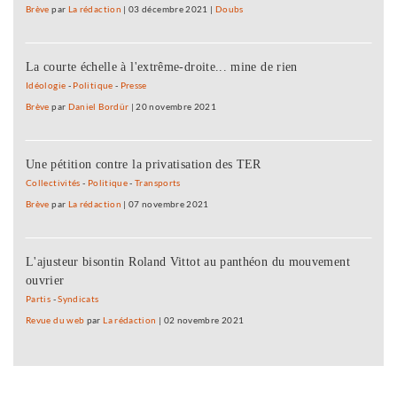
Brève
par
La rédaction
|
03 décembre 2021
|
Doubs
La courte échelle à l'extrême-droite... mine de rien
Idéologie
-
Politique
-
Presse
Brève
par
Daniel Bordür
|
20 novembre 2021
Une pétition contre la privatisation des TER
Collectivités
-
Politique
-
Transports
Brève
par
La rédaction
|
07 novembre 2021
L'ajusteur bisontin Roland Vittot au panthéon du mouvement
ouvrier
Partis
-
Syndicats
Revue du web
par
La rédaction
|
02 novembre 2021