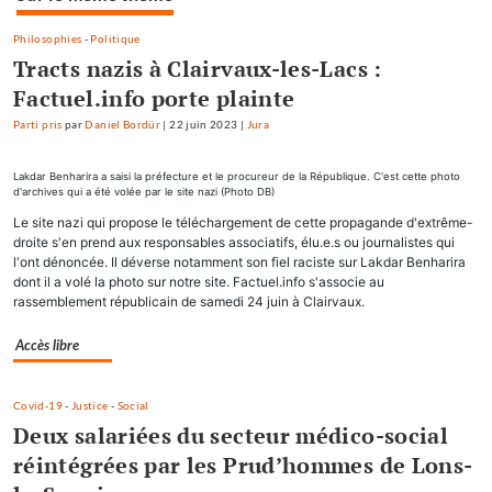
Philosophies
-
Politique
Tracts nazis à Clairvaux-les-Lacs :
Factuel.info porte plainte
Parti pris
par
Daniel Bordür
|
22 juin 2023
|
Jura
Lakdar Benharira a saisi la préfecture et le procureur de la République. C'est cette photo
d'archives qui a été volée par le site nazi (Photo DB)
Le site nazi qui propose le téléchargement de cette propagande d'extrême-
droite s'en prend aux responsables associatifs, élu.e.s ou journalistes qui
l'ont dénoncée. Il déverse notamment son fiel raciste sur Lakdar Benharira
dont il a volé la photo sur notre site. Factuel.info s'associe au
rassemblement républicain de samedi 24 juin à Clairvaux.
Accès libre
Covid-19
-
Justice
-
Social
Deux salariées du secteur médico-social
réintégrées par les Prud’hommes de Lons-