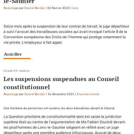
le-Saunier
Reportage
par
Daniel Bordür
|
02 février 2023
|
Jura
Seize mois après la suspension de leur contrat de travail, le juge départiteur
a suivi l'avocat des travailleuses sociales qui avait invoqué l'article 8 de la
Convention européenne des Droits de l'Homme qui protège notamment la
vie privée. L'employeur a fait appel.
Accès libre
Covid-19
-
Justice
Les suspensions suspendues au Conseil
constitutionnel
Reportage
par
Daniel Bordür
|
16 décembre 2021
|
Franche-Comté
Une trentaine de personnes ont soutenu les deux éducatrices devant le tribunal.
La Question prioritaire de constitutionnalité dont est saisie la juridiction
suprême était au centre de l'argumentation de Me Fabien Stucklé devant
les prud'hommes de Lons-le-Saunier siégeant en référé avec un juge
départiteur après une première audience infructueuse. Avocat de deux