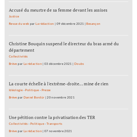
Accusé du meurtre de sa femme devant les assises
Justice
Revue du web
par
La rédaction
|
09 décembre 2021
|
Besançon
Christine Bouquin suspend le directeur du bras armé du
département
Collectivités
Brève
par
La rédaction
|
03 décembre 2021
|
Doubs
La courte échelle à l'extrême-droite... mine de rien
Idéologie
-
Politique
-
Presse
Brève
par
Daniel Bordür
|
20 novembre 2021
Une pétition contre la privatisation des TER
Collectivités
-
Politique
-
Transports
Brève
par
La rédaction
|
07 novembre 2021