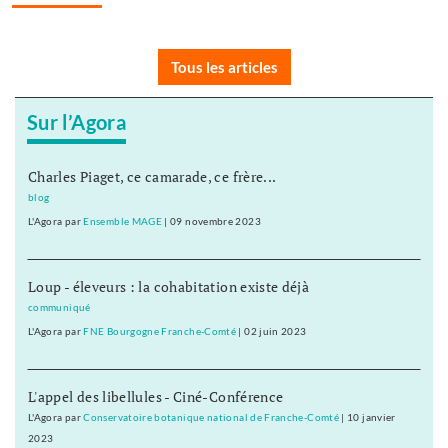
Tous les articles
Sur l’Agora
Charles Piaget, ce camarade, ce frère...
blog
L'Agora
par
Ensemble MAGE
|
09 novembre 2023
Loup - éleveurs : la cohabitation existe déjà
communiqué
L'Agora
par
FNE Bourgogne Franche-Comté
|
02 juin 2023
L'appel des libellules - Ciné-Conférence
L'Agora
par
Conservatoire botanique national de Franche-Comté
|
10 janvier
2023