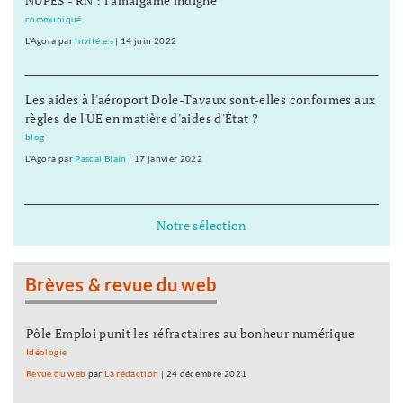
NUPES - RN : l'amalgame indigne
communiqué
L'Agora
par
Invité.e.s
|
14 juin 2022
Les aides à l'aéroport Dole-Tavaux sont-elles conformes aux
règles de l'UE en matière d'aides d'État ?
blog
L'Agora
par
Pascal Blain
|
17 janvier 2022
Notre sélection
Brèves & revue du web
Pôle Emploi punit les réfractaires au bonheur numérique
Idéologie
Revue du web
par
La rédaction
|
24 décembre 2021