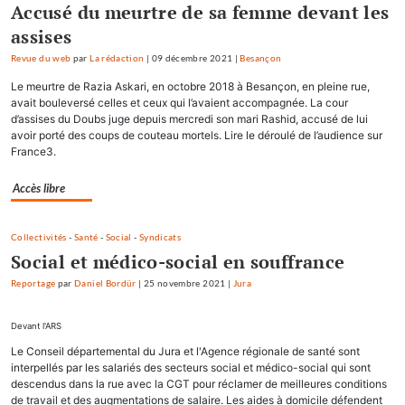
Accusé du meurtre de sa femme devant les
assises
Revue du web
par
La rédaction
|
09 décembre 2021
|
Besançon
Le meurtre de Razia Askari, en octobre 2018 à Besançon, en pleine rue,
avait bouleversé celles et ceux qui l’avaient accompagnée. La cour
d’assises du Doubs juge depuis mercredi son mari Rashid, accusé de lui
avoir porté des coups de couteau mortels. Lire le déroulé de l’audience sur
France3.
Accès libre
Collectivités
-
Santé
-
Social
-
Syndicats
Social et médico-social en souffrance
Reportage
par
Daniel Bordür
|
25 novembre 2021
|
Jura
Devant l'ARS
Le Conseil départemental du Jura et l'Agence régionale de santé sont
interpellés par les salariés des secteurs social et médico-social qui sont
descendus dans la rue avec la CGT pour réclamer de meilleures conditions
de travail et des augmentations de salaire. Les aides à domicile défendent