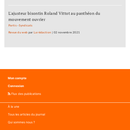
L'ajusteur bisontin Roland Vittot au panthéon du
mouvement ouvrier
Partis
-
Syndicats
Revue du web
par
La rédaction
|
02 novembre 2021
Mon compte
Connexion
Flux des publications
À la une
Tous les articles du journal
Qui sommes nous ?