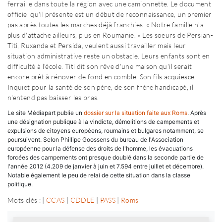
ferraille dans toute la région avec une camionnette. Le document
officiel qu'il présente est un début de reconnaissance, un premier
pas après toutes les marches déjà franchies. « Notre famille n'a
plus d'attache ailleurs, plus en Roumanie. » Les soeurs de Persian-
Titi, Ruxanda et Persida, veulent aussi travailler mais leur
situation administrative reste un obstacle. Leurs enfants sont en
difficulté à l'école. Titi dit son rêve d'une maison qu'il serait
encore prêt à rénover de fond en comble. Son fils acquiesce.
Inquiet pour la santé de son père, de son frère handicapé, il
n'entend pas baisser les bras.
Le site Médiapart publie un
dossier sur la situation faite aux Roms
. Après
une désignation publique à la vindicte, démolitions de campements et
expulsions de citoyens européens, roumains et bulgares notamment, se
poursuivent. Selon Phillipe Goossens du bureau de l'Association
européenne pour la défense des droits de l'homme, les évacuations
forcées des campements ont presque doublé dans la seconde partie de
l'année 2012 (4.209 de janvier à juin et 7.594 entre juillet et décembre).
Notable également le peu de relai de cette situation dans la classe
politique.
Mots clés : |
CCAS
|
CDDLE
|
PASS
|
Roms