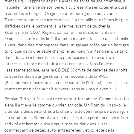
français qu'il apprend et parle avec une sorte de gourmandise, il
rappelle l'itinéraire de son père, Titi, présent à ses côtés et à qui il
traduit les échanges. Originaire d'un bourg de Transylvanie,
Turda connu pour ses mines de sel, il a travaillé aux tâches les plus
difficiles dans le bâtiment, à la ferme, avant de quitter la
Roumanie en 2007. Rejoint par sa femme et ses enfants en
France, sa santé a décliné. Il a fait la manche dans la rue. La famille
a vécu dans des monospaces dans un garage prêté par un immigré
turc, puis dans une seule chambre, au Forum à Planoise, plus tard
dans des appartements un peu plus spacieux. Titi a subi un
infarctus, a tenté d'en finir à deux reprises. « Sans l'aide de
l'assistante sociale, sans le CDDLE (Comité de défense des droits
et libertés des étrangers), sans les médecins de la PASS
(Permanence d'accès aux soins de santé de l'hôpital), je ne sais pas
comment mon père aurait survécu, sans eux pas d'avenir ! »
Persian-Titi veut faire autre chose que la manche. Comme tous les
siens il a travaillé comme ouvrier agricole. Un Rom du Kosovo l'a
aidé dans des démarches à la chambre de commerce de Besançon.
Il a vendu des vêtements sur le marché, de la petite brocante. Son
activité est immatriculée depuis près de deux ans. Il est
commerçant de détail, auto-entrepreneur, et collecte de la