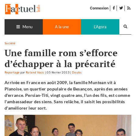
Accéder
facebook
twitter
Flu
au
Connexion
de
contenu
pub
Recherch
lance
Menu
A la une
L'Agora
Société
Une famille rom s’efforce
d’échapper à la précarité
Reportage
par
Roland Vasic
|
05 février 2013
|
Doubs
Arrivée en France en août 2009, la famille Muntean vit à
Planoise, un quartier populaire de Besançon, après des années
d'errance. Persian-Titi, vingt quatre ans, l'un des fils, est comme
l'ambassadeur des siens. Sans relâche, il saisit les possibilités
d'améliorer leur sort.