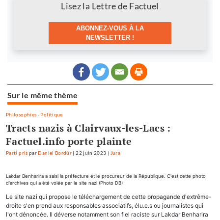
Newsletter
Lisez la Lettre de Factuel
ABONNEZ-VOUS À LA
NEWSLETTER !
Sur le même thème
Philosophies
-
Politique
Tracts nazis à Clairvaux-les-Lacs :
Factuel.info porte plainte
Parti pris
par
Daniel Bordür
|
22 juin 2023
|
Jura
Lakdar Benharira a saisi la préfecture et le procureur de la République. C'est cette photo
d'archives qui a été volée par le site nazi (Photo DB)
Le site nazi qui propose le téléchargement de cette propagande d'extrême-
droite s'en prend aux responsables associatifs, élu.e.s ou journalistes qui
l'ont dénoncée. Il déverse notamment son fiel raciste sur Lakdar Benharira