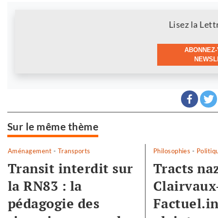
Newsletter
Lisez la Lett
ABONNEZ-
NEWSLE
Sur le même thème
Aménagement
-
Transports
Philosophies
-
Politiq
Transit interdit sur
Tracts naz
la RN83 : la
Clairvaux-
pédagogie des
Factuel.i