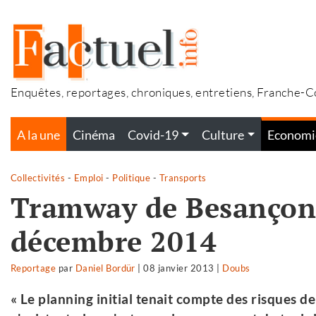
Accéder
au
contenu
Enquêtes, reportages, chroniques, entretiens, Franche-
A la une
Cinéma
Covid-19
Culture
Economi
Collectivités
-
Emploi
-
Politique
-
Transports
Tramway de Besançon 
décembre 2014
Reportage
par
Daniel Bordür
|
08 janvier 2013
|
Doubs
« Le planning initial tenait compte des risques d