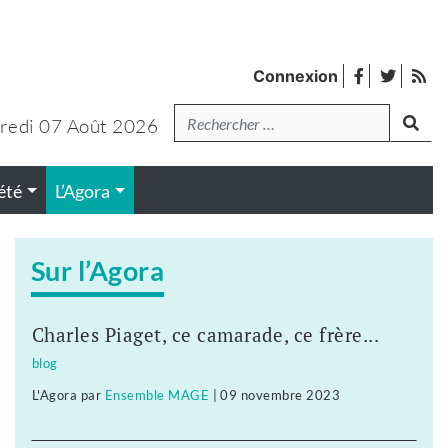
facebook
twitter
Fl
Connexion
de
Recherche
lanc
pub
redi 07 Août 2026
été
L’Agora
Sur l’Agora
Charles Piaget, ce camarade, ce frère...
blog
L'Agora
par
Ensemble MAGE
|
09 novembre 2023