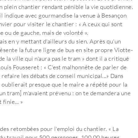
plein chantier rendant pénible la vie quotidienne.
'il indique avec gourmandise la venue à Besançon
ier pour visiter le chantier : « A ceux qui sont
te ou de gauche, mais de volonté ».
rais en y mettant d'ailleurs du sien. Après qu'un
présente la future ligne de bus en site propre Viotte-
la ville qui n'aura pas le tram » dont il a critiqué
-Louis Fousseret : « C'est malhonnête de parler de
refaire les débats de conseil municipal...» Dans
n oublierait presque que le maire a répété pour la
d'un tram] m'avaient prévenu : on te demandera une
inie... »
é des retombées pour l'emploi du chantier. « La
a du travail pour 500 personnes, 100.00 heures