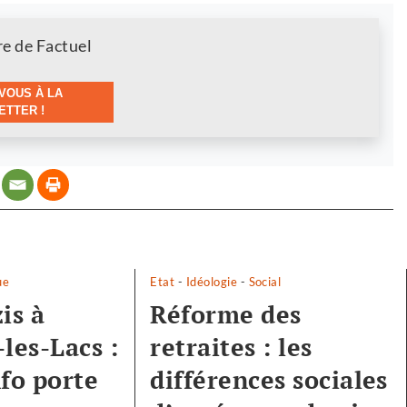
re de Factuel
VOUS À LA
TTER !
ue
Etat
-
Idéologie
-
Social
is à
Réforme des
les-Lacs :
retraites : les
nfo porte
différences sociales