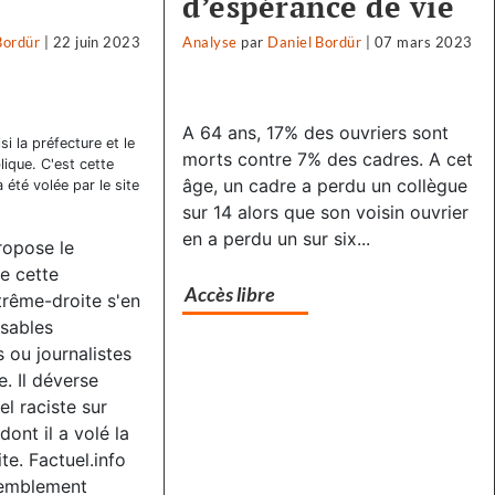
d’espérance de vie
Bordür
|
22 juin 2023
Analyse
par
Daniel Bordür
|
07 mars 2023
A 64 ans, 17% des ouvriers sont
i la préfecture et le
morts contre 7% des cadres. A cet
ique. C'est cette
âge, un cadre a perdu un collègue
 été volée par le site
sur 14 alors que son voisin ouvrier
en a perdu un sur six...
propose le
e cette
Accès libre
rême-droite s'en
sables
s ou journalistes
. Il déverse
l raciste sur
ont il a volé la
te. Factuel.info
semblement