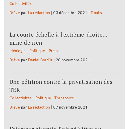
Collectivités
Brève
par
La rédaction
|
03 décembre 2021
|
Doubs
La courte échelle à l'extrême-droite...
mine de rien
Idéologie
-
Politique
-
Presse
Brève
par
Daniel Bordür
|
20 novembre 2021
Une pétition contre la privatisation des
TER
Collectivités
-
Politique
-
Transports
Brève
par
La rédaction
|
07 novembre 2021
L'ajusteur bisontin Roland Vittot au