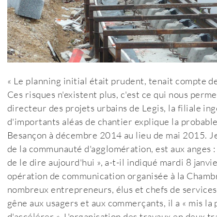
« Le planning initial était prudent, tenait compte d
Ces risques n'existent plus, c'est ce qui nous permet
directeur des projets urbains de Legis, la filiale in
d'importants aléas de chantier explique la probabl
Besançon à décembre 2014 au lieu de mai 2015. Jea
de la communauté d'agglomération, est aux anges : 
de le dire aujourd'hui », a-t-il indiqué mardi 8 jan
opération de communication organisée à la Chamb
nombreux entrepreneurs, élus et chefs de services. 
gêne aux usagers et aux commerçants, il a « mis la p
d'accélérer ». L'organisation des travaux en deux 