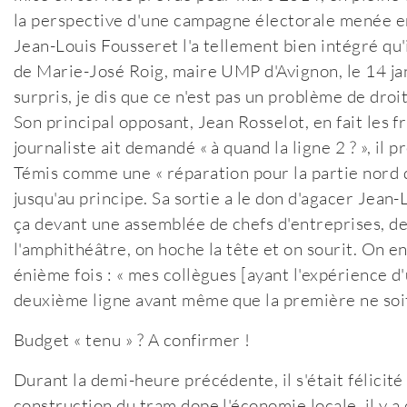
la perspective d'une campagne électorale menée en 
Jean-Louis Fousseret l'a tellement bien intégré qu
de Marie-José Roig, maire UMP d'Avignon, le 14 janv
surpris, je dis que ce n'est pas un problème de droi
Son principal opposant, Jean Rosselot, en fait les f
journaliste ait demandé « à quand la ligne 2 ? », il 
Témis comme une « réparation pour la partie nord de 
jusqu'au principe. Sa sortie a le don d'agacer Jean
ça devant une assemblée de chefs d'entreprises, de 
l'amphithéâtre, on hoche la tête et on sourit. On e
énième fois : « mes collègues [ayant l'expérience 
deuxième ligne avant même que la première ne soit f
Budget « tenu » ? A confirmer !
Durant la demi-heure précédente, il s'était félicit
construction du tram dope l'économie locale, il y 