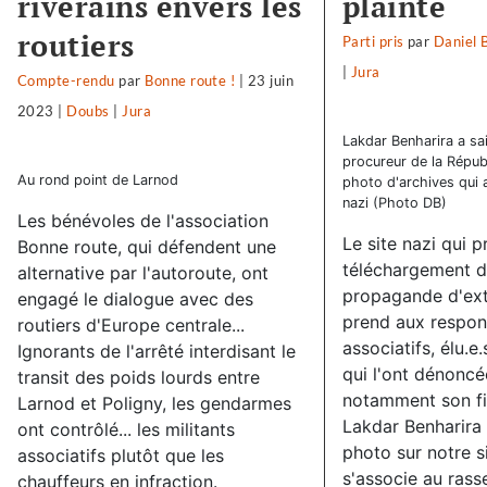
riverains envers les
plainte
routiers
Parti pris
par
Daniel 
|
Jura
Compte-rendu
par
Bonne route !
|
23 juin
2023
|
Doubs
|
Jura
Lakdar Benharira a sais
procureur de la Républ
Au rond point de Larnod
photo d'archives qui a
nazi (Photo DB)
Les bénévoles de l'association
Le site nazi qui 
Bonne route, qui défendent une
téléchargement d
alternative par l'autoroute, ont
propagande d'ext
engagé le dialogue avec des
prend aux respon
routiers d'Europe centrale...
associatifs, élu.e.
Ignorants de l'arrêté interdisant le
qui l'ont dénoncée
transit des poids lourds entre
notamment son fie
Larnod et Poligny, les gendarmes
Lakdar Benharira d
ont contrôlé... les militants
photo sur notre si
associatifs plutôt que les
s'associe au ras
chauffeurs en infraction.