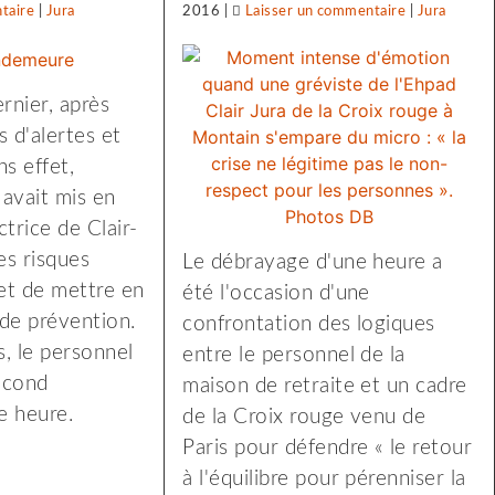
taire
on
|
Jura
2016
|
Laisser un commentaire
on
|
Jura
Clair
Clair
Jura
Jura
rnier, après
:
:
s d'alertes et
procédure
procédure
ns effet,
de
de
 avait mis en
sanction,
sanction,
trice de Clair-
plainte
plainte
es risques
et
Le débrayage d'une heure a
et
et de mettre en
nouvelle
été l'occasion d'une
nouvelle
de prévention.
grève
confrontation des logiques
grève
, le personnel
entre le personnel de la
econd
maison de retraite et un cadre
e heure.
de la Croix rouge venu de
Paris pour défendre « le retour
à l'équilibre pour pérenniser la