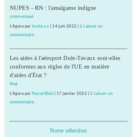
Jura
nouvelle
NUPES - RN : l'amalgame indigne
:
grève
communiqué
procédure
L'Agora
par
Invité.e.s
|
14 juin 2022
|
Laisser un
de
commentaire
on
sanction,
Clair
plainte
Jura
et
Les aides à l'aéroport Dole-Tavaux sont-elles
:
nouvelle
conformes aux règles de l'UE en matière
procédure
grève
d'aides d'État ?
de
blog
sanction,
L'Agora
par
Pascal Blain
|
17 janvier 2022
|
Laisser un
plainte
commentaire
on
et
Clair
nouvelle
Jura
grève
:
Notre sélection
procédure