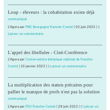
Clair
Jura
Loup - éleveurs : la cohabitation existe déjà
:
communiqué
procédure
L'Agora
par
FNE Bourgogne Franche-Comté
|
02 juin 2023
|
de
Laisser un commentaire
on
sanction,
Clair
plainte
Jura
et
L'appel des libellules - Ciné-Conférence
:
nouvelle
L'Agora
par
Conservatoire botanique national de Franche-
procédure
grève
Comté
|
10 janvier 2023
|
Laisser un commentaire
on
de
Clair
sanction,
Jura
plainte
La multiplication des statuts précaires pour
:
et
pallier le manque de profs n'est pas la solution
procédure
nouvelle
communiqué
de
grève
L'Agora
par
FSU Franche-Comté
|
28 juin 2022
|
Laisser un
sanction,