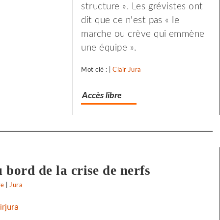
structure ». Les grévistes ont
dit que ce n'est pas « le
marche ou crève qui emmène
une équipe ».
Mot clé : |
Clair Jura
Accès libre
 bord de la crise de nerfs
re
on
|
Jura
Clair
Jura