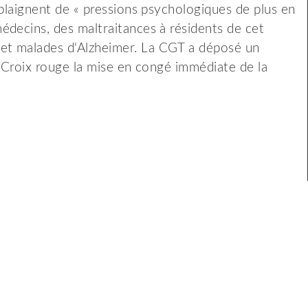
 plaignent de « pressions psychologiques de plus en
:
édecins, des maltraitances à résidents de cet
procédure
et malades d'Alzheimer. La CGT a déposé un
de
a Croix rouge la mise en congé immédiate de la
sanction,
plainte
et
nouvelle
grève