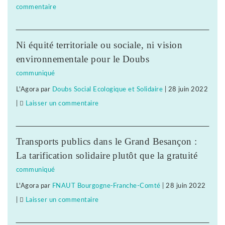
commentaire
on
plainte
Clair
et
Jura
nouvelle
Ni équité territoriale ou sociale, ni vision
:
grève
environnementale pour le Doubs
procédure
communiqué
de
L'Agora
par
Doubs Social Ecologique et Solidaire
|
28 juin 2022
sanction,
|
Laisser un commentaire
on
plainte
Clair
et
Jura
nouvelle
Transports publics dans le Grand Besançon :
:
grève
La tarification solidaire plutôt que la gratuité
procédure
communiqué
de
L'Agora
par
FNAUT Bourgogne-Franche-Comté
|
28 juin 2022
sanction,
|
Laisser un commentaire
on
plainte
Clair
et