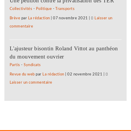
Une pétition contre la privatisation des TER
:
grève
Collectivités
-
Politique
-
Transports
procédure
Brève
par
La rédaction
|
07 novembre 2021
|
Laisser un
de
commentaire
on
sanction,
Clair
plainte
Jura
et
L'ajusteur bisontin Roland Vittot au panthéon
:
nouvelle
du mouvement ouvrier
procédure
grève
Partis
-
Syndicats
de
Revue du web
par
La rédaction
|
02 novembre 2021
|
sanction,
Laisser un commentaire
on
plainte
Clair
et
Jura
nouvelle
:
grève
procédure
de