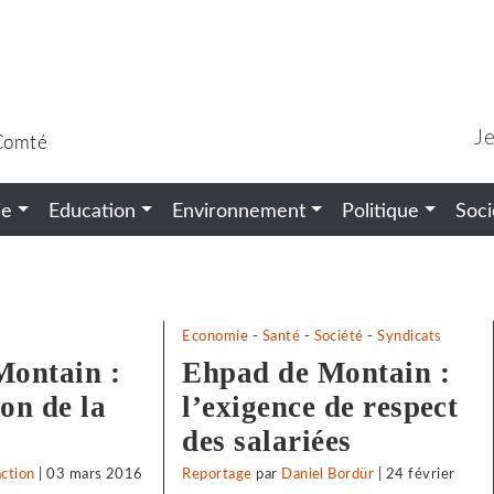
J
-Comté
ie
Education
Environnement
Politique
Soci
Economie
-
Santé
-
Société
-
Syndicats
Montain :
Ehpad de Montain :
on de la
l’exigence de respect
des salariées
action
|
03 mars 2016
Reportage
par
Daniel Bordür
|
24 février