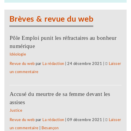
de
sanction,
Brèves & revue du web
plainte
et
Pôle Emploi punit les réfractaires au bonheur
nouvelle
numérique
grève
Idéologie
Revue du web
par
La rédaction
|
24 décembre 2021
|
Laisser
un commentaire
on
Clair
Jura
Accusé du meurtre de sa femme devant les
:
assises
procédure
Justice
de
Revue du web
par
La rédaction
|
09 décembre 2021
|
Laisser
sanction,
un commentaire
on
|
Besançon
plainte