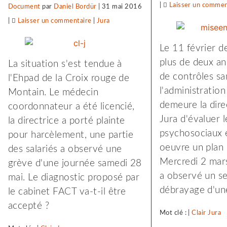
|
Laisser un commen
Document
par
Daniel Bordür
|
31 mai 2016
|
Laisser un commentaire
on
|
Jura
Clair
Le 11 février de
Jura
plus de deux an
La situation s'est tendue à
:
de contrôles sa
l'Ehpad de la Croix rouge de
procédure
l'administration
Montain. Le médecin
de
demeure la direc
coordonnateur a été licencié,
sanction,
Jura d'évaluer l
la directrice a porté plainte
plainte
psychosociaux 
pour harcèlement, une partie
et
oeuvre un plan 
des salariés a observé une
nouvelle
Mercredi 2 mars
grève d'une journée samedi 28
grève
a observé un s
mai. Le diagnostic proposé par
débrayage d'un
le cabinet FACT va-t-il être
accepté ?
Mot clé : |
Clair Jura