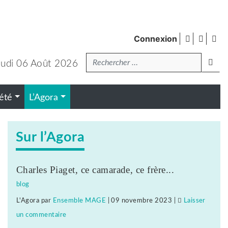
facebook
twitte
Fl
Connexion
de
Recherche
pub
lanc
eudi 06 Août 2026
été
L’Agora
Sur l’Agora
Charles Piaget, ce camarade, ce frère...
blog
L'Agora
par
Ensemble MAGE
|
09 novembre 2023
|
Laisser
un commentaire
on