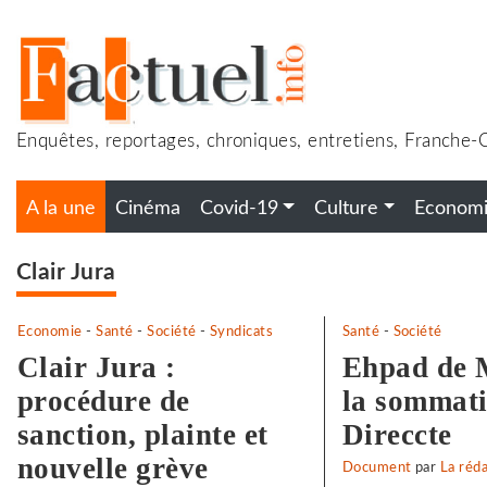
Accéder
au
contenu
Enquêtes, reportages, chroniques, entretiens, Franche
A la une
Cinéma
Covid-19
Culture
Econom
Clair Jura
Economie
-
Santé
-
Société
-
Syndicats
Santé
-
Société
Clair Jura :
Ehpad de 
procédure de
la sommati
sanction, plainte et
Direccte
nouvelle grève
Document
par
La réd