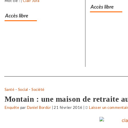
Mot clé : |
Clair Jura
Accès libre
Accès libre
Separateur
Santé
-
Social
-
Société
Montain : une maison de retraite au
Enquête
par
Daniel Bordür
|
21 février 2016
|
Laisser un commentai