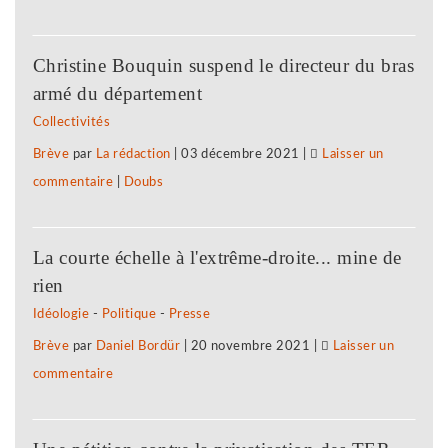
Clair
et
Jura
nouvelle
Christine Bouquin suspend le directeur du bras
:
grève
armé du département
procédure
Collectivités
de
Brève
par
La rédaction
|
03 décembre 2021
|
Laisser un
sanction,
commentaire
on
|
Doubs
plainte
Clair
et
Jura
nouvelle
La courte échelle à l'extrême-droite... mine de
:
grève
rien
procédure
Idéologie
-
Politique
-
Presse
de
Brève
par
Daniel Bordür
|
20 novembre 2021
|
Laisser un
sanction,
commentaire
on
plainte
Clair
et
Jura
nouvelle